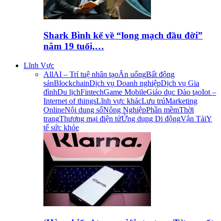
Shark Bình kể về “long mạch đầu đời”
năm 19 tuổi,…
Lĩnh Vực
All
AI – Trí tuệ nhân tạo
Ăn uống
Bất động
sản
Blockchain
Dịch vụ Doanh nghiệp
Dịch vụ Gia
đình
Du lịch
Fintech
Game Mobile
Giáo dục Đào tạo
Iot –
Internet of things
Lĩnh vực khác
Lưu trú
Marketing
Online
Nội dung số
Nông Nghiệp
Phần mềm
Thời
trang
Thương mại điện tử
Ứng dụng Di động
Vận Tải
Y
tế sức khỏe