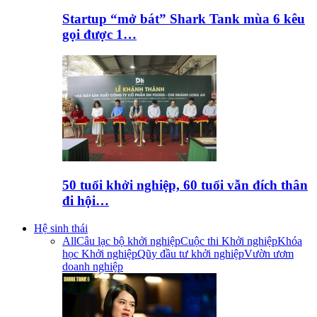
Startup “mở bát” Shark Tank mùa 6 kêu
gọi được 1…
50 tuổi khởi nghiệp, 60 tuổi vẫn đích thân
đi hội…
Hệ sinh thái
All
Câu lạc bộ khởi nghiệp
Cuộc thi Khởi nghiệp
Khóa
học Khởi nghiệp
Qũy đầu tư khởi nghiệp
Vườn ươm
doanh nghiệp