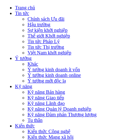
Trang chủ
Tin tức
Chính sách Ưu đãi
Hậu trường
Sự kiện khởi nghiệp
Thế giới Khởi nghiệp
Tin tức Pháp Lý
Tin tức Thị trường
Việt Nam khởi nghiệp
Ý tưởng
Khác
Ý tưởng kinh doanh ít vốn
Ý tưởng kinh doanh online
Ý tưởng mới độc lạ
Kỹ năng
Kỹ năng Bán hàng
Kỹ năng Giao tiếp
Kỹ năng Lãnh đạo
Kỹ năng Quản lý Doanh nghiệp
Kỹ năng Đàm phán Thương lượng
Tu thân
Kiến thức
Kiến thức Công nghệ
Kiến thức Mạng xã hội