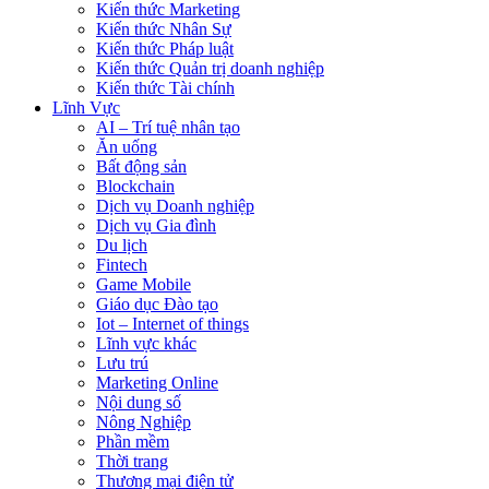
Kiến thức Marketing
Kiến thức Nhân Sự
Kiến thức Pháp luật
Kiến thức Quản trị doanh nghiệp
Kiến thức Tài chính
Lĩnh Vực
AI – Trí tuệ nhân tạo
Ăn uống
Bất động sản
Blockchain
Dịch vụ Doanh nghiệp
Dịch vụ Gia đình
Du lịch
Fintech
Game Mobile
Giáo dục Đào tạo
Iot – Internet of things
Lĩnh vực khác
Lưu trú
Marketing Online
Nội dung số
Nông Nghiệp
Phần mềm
Thời trang
Thương mại điện tử