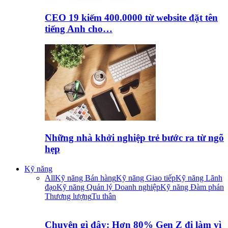
CEO 19 kiếm 400.0000 từ website đặt tên
tiếng Anh cho…
Những nhà khởi nghiệp trẻ bước ra từ ngõ
hẹp
Kỹ năng
All
Kỹ năng Bán hàng
Kỹ năng Giao tiếp
Kỹ năng Lãnh
đạo
Kỹ năng Quản lý Doanh nghiệp
Kỹ năng Đàm phán
Thương lượng
Tu thân
Chuyện gì đây: Hơn 80% Gen Z đi làm vì