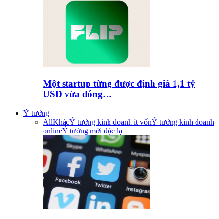
Một startup từng được định giá 1,1 tỷ
USD vừa đóng…
Ý tưởng
All
Khác
Ý tưởng kinh doanh ít vốn
Ý tưởng kinh doanh
online
Ý tưởng mới độc lạ