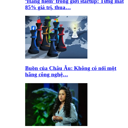
‘Hàng hiếm’ trong giới startup: Từng mất
85% giá trị, thua…
Buồn của Châu Âu: Không có nổi một
hãng công nghệ…