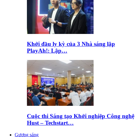
Khởi đầu ly kỳ của 3 Nhà sáng lập
PlayAh!: Lập…
Cuộc thi Sáng tạo Khởi nghiệp Công nghệ
Hust – Techstart…
Gương sáng