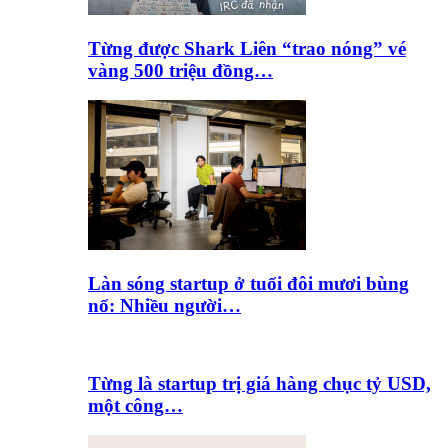
Từng được Shark Liên “trao nóng” vé
vàng 500 triệu đồng…
Làn sóng startup ở tuổi đôi mươi bùng
nổ: Nhiều người…
Từng là startup trị giá hàng chục tỷ USD,
một công…