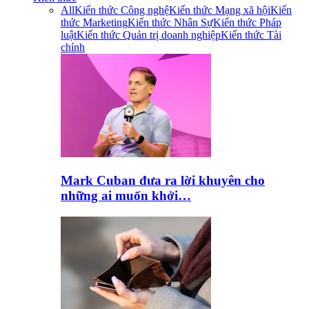
All
Kiến thức Công nghệ
Kiến thức Mạng xã hội
Kiến
thức Marketing
Kiến thức Nhân Sự
Kiến thức Pháp
luật
Kiến thức Quản trị doanh nghiệp
Kiến thức Tài
chính
Mark Cuban đưa ra lời khuyên cho
những ai muốn khởi…