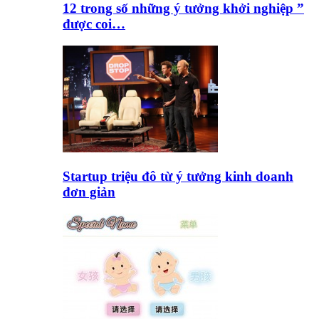
12 trong số những ý tưởng khởi nghiệp ”
được coi…
Startup triệu đô từ ý tưởng kinh doanh
đơn giản