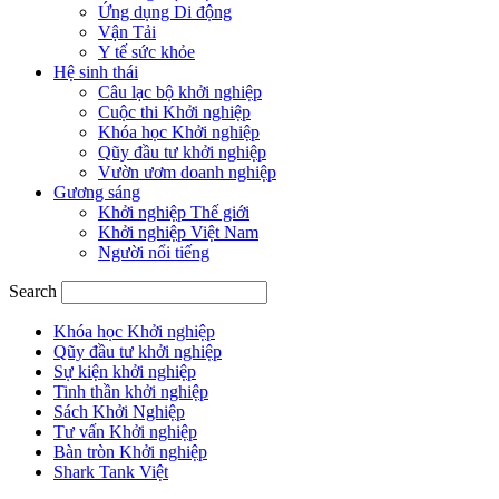
Ứng dụng Di động
Vận Tải
Y tế sức khỏe
Hệ sinh thái
Câu lạc bộ khởi nghiệp
Cuộc thi Khởi nghiệp
Khóa học Khởi nghiệp
Qũy đầu tư khởi nghiệp
Vườn ươm doanh nghiệp
Gương sáng
Khởi nghiệp Thế giới
Khởi nghiệp Việt Nam
Người nổi tiếng
Search
Khóa học Khởi nghiệp
Qũy đầu tư khởi nghiệp
Sự kiện khởi nghiệp
Tinh thần khởi nghiệp
Sách Khởi Nghiệp
Tư vấn Khởi nghiệp
Bàn tròn Khởi nghiệp
Shark Tank Việt