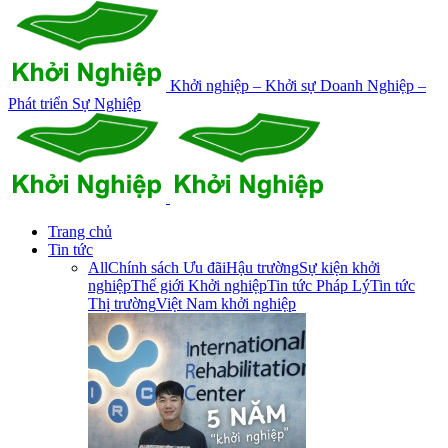
Khởi nghiệp – Khởi sự Doanh Nghiệp –
Phát triển Sự Nghiệp
Trang chủ
Tin tức
All
Chính sách Ưu đãi
Hậu trường
Sự kiện khởi
nghiệp
Thế giới Khởi nghiệp
Tin tức Pháp Lý
Tin tức
Thị trường
Việt Nam khởi nghiệp