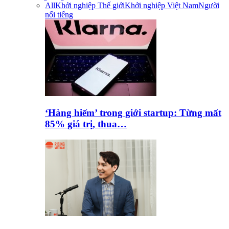
All
Khởi nghiệp Thế giới
Khởi nghiệp Việt Nam
Người
nổi tiếng
‘Hàng hiếm’ trong giới startup: Từng mất
85% giá trị, thua…