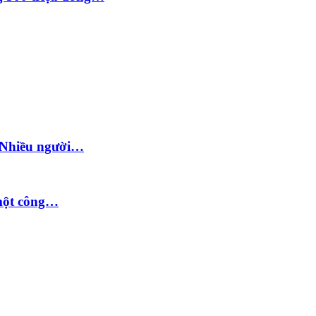
: Nhiều người…
 một công…