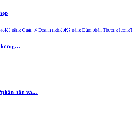
 hẹp
đạo
Kỹ năng Quản lý Doanh nghiệp
Kỹ năng Đàm phán Thương lượng
T
 “lương…
 “phần hồn và…