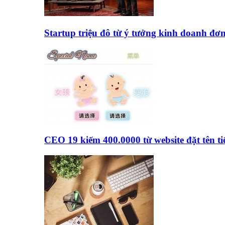
Startup triệu đô từ ý tưởng kinh doanh đơ
CEO 19 kiếm 400.0000 từ website đặt tên 