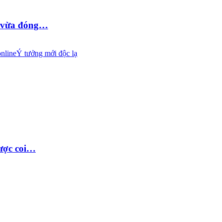
D vừa đóng…
nline
Ý tưởng mới độc lạ
được coi…