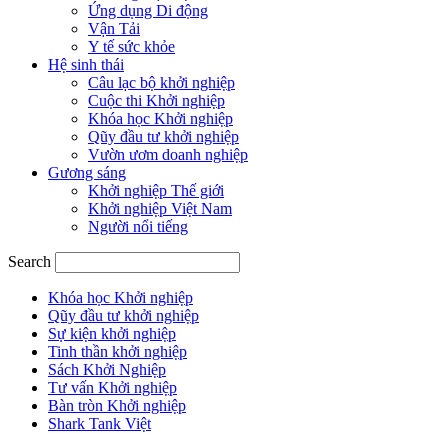
Ứng dụng Di động
Vận Tải
Y tế sức khỏe
Hệ sinh thái
Câu lạc bộ khởi nghiệp
Cuộc thi Khởi nghiệp
Khóa học Khởi nghiệp
Qũy đầu tư khởi nghiệp
Vườn ươm doanh nghiệp
Gương sáng
Khởi nghiệp Thế giới
Khởi nghiệp Việt Nam
Người nổi tiếng
Search
Khóa học Khởi nghiệp
Qũy đầu tư khởi nghiệp
Sự kiện khởi nghiệp
Tinh thần khởi nghiệp
Sách Khởi Nghiệp
Tư vấn Khởi nghiệp
Bàn tròn Khởi nghiệp
Shark Tank Việt