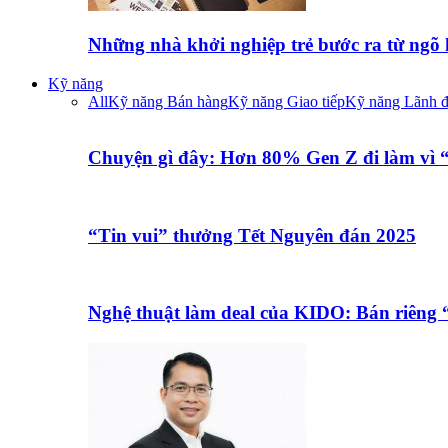
Những nhà khởi nghiệp trẻ bước ra từ ngõ
Kỹ năng
All
Kỹ năng Bán hàng
Kỹ năng Giao tiếp
Kỹ năng Lãnh 
Chuyện gì đây: Hơn 80% Gen Z đi làm vì
“Tin vui” thưởng Tết Nguyên đán 2025
Nghệ thuật làm deal của KIDO: Bán riêng