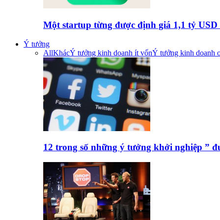
Một startup từng được định giá 1,1 tỷ US
Ý tưởng
All
Khác
Ý tưởng kinh doanh ít vốn
Ý tưởng kinh doanh o
12 trong số những ý tưởng khởi nghiệp ” 