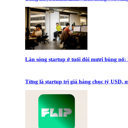
Làn sóng startup ở tuổi đôi mươi bùng nổ
Từng là startup trị giá hàng chục tỷ USD,