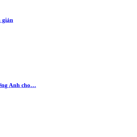
n giản
tiếng Anh cho…