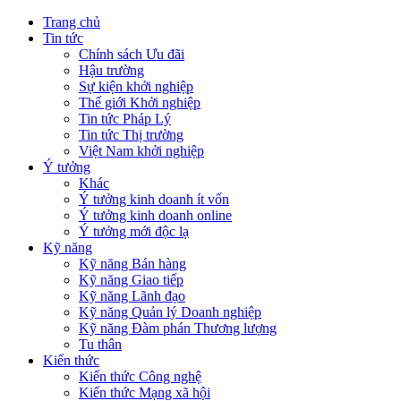
Trang chủ
Tin tức
Chính sách Ưu đãi
Hậu trường
Sự kiện khởi nghiệp
Thế giới Khởi nghiệp
Tin tức Pháp Lý
Tin tức Thị trường
Việt Nam khởi nghiệp
Ý tưởng
Khác
Ý tưởng kinh doanh ít vốn
Ý tưởng kinh doanh online
Ý tưởng mới độc lạ
Kỹ năng
Kỹ năng Bán hàng
Kỹ năng Giao tiếp
Kỹ năng Lãnh đạo
Kỹ năng Quản lý Doanh nghiệp
Kỹ năng Đàm phán Thương lượng
Tu thân
Kiến thức
Kiến thức Công nghệ
Kiến thức Mạng xã hội