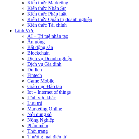
Kiến thức Marketing
Kiến thức Nhân Sự
Kiến thức Pháp luật
Kiến thức Quản trị doanh nghiệp
Kiến thức Tài chính
Lĩnh Vực
AI – Trí tuệ nhân tạo
Ăn uống
Bất động sản
Blockchain
Dịch vụ Doanh nghiệp
Dịch vụ Gia đình
Du lịch
Fintech
Game Mobile
Giáo dục Đào tạo
Iot – Internet of things
Lĩnh vực khác
Lưu trú
Marketing Online
Nội dung số
Nông Nghiệp
Phần mềm
Thời trang
Thương mại điện tử