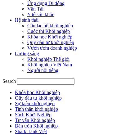
Ứng dụng Di động
Vận Tải
Y tế sức khỏe
Hệ sinh thái
Câu lạc bộ khởi nghiệp
Cuộc thi Khởi nghiệp
Khóa học Khởi nghiệp
Qũy đầu tư khởi nghiệp
Vườn ươm doanh nghiệp
Gương sáng
Khởi nghiệp Thế giới
Khởi nghiệp Việt Nam
Người nổi tiếng
Search
Khóa học Khởi nghiệp
Qũy đầu tư khởi nghiệp
Sự kiện khởi nghiệp
Tinh thần khởi nghiệp
Sách Khởi Nghiệp
Tư vấn Khởi nghiệp
Bàn tròn Khởi nghiệp
Shark Tank Việt