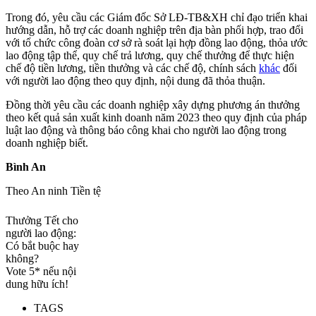
Trong đó, yêu cầu các Giám đốc Sở LĐ-TB&XH chỉ đạo triển khai
hướng dẫn, hỗ trợ các doanh nghiệp trên địa bàn phối hợp, trao đổi
với tổ chức công đoàn cơ sở rà soát lại hợp đồng lao động, thỏa ước
lao động tập thể, quy chế trả lương, quy chế thưởng để thực hiện
chế độ tiền lương, tiền thưởng và các chế độ, chính sách
khác
đối
với người lao động theo quy định, nội dung đã thỏa thuận.
Đồng thời yêu cầu các doanh nghiệp xây dựng phương án thưởng
theo kết quả sản xuất kinh doanh năm 2023 theo quy định của pháp
luật lao động và thông báo công khai cho người lao động trong
doanh nghiệp biết.
Bình An
Theo An ninh Tiền tệ
Thưởng Tết cho
người lao động:
Có bắt buộc hay
không?
Vote 5* nếu nội
dung hữu ích!
TAGS