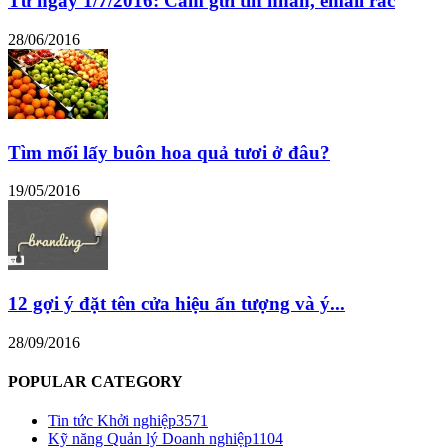
Từ ngày 1/7/2016: Cấm gửi tin nhắn, email rác
28/06/2016
Tìm mối lấy buôn hoa quả tươi ở đâu?
19/05/2016
12 gợi ý đặt tên cửa hiệu ấn tượng và ý...
28/09/2016
POPULAR CATEGORY
Tin tức Khởi nghiệp
3571
Kỹ năng Quản lý Doanh nghiệp
1104