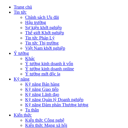
Trang chủ
Tin tức
Chính sách Ưu đãi
Hậu trường
Sự kiện khởi nghiệp
Thế giới Khởi nghiệp
Tin tức Pháp Lý
Tin tức Thị trường
Việt Nam khởi nghiệp
Ý tưởng
Khác
Ý tưởng kinh doanh ít vốn
Ý tưởng kinh doanh online
Ý tưởng mới độc lạ
Kỹ năng
Kỹ năng Bán hàng
Kỹ năng Giao tiếp
Kỹ năng Lãnh đạo
Kỹ năng Quản lý Doanh nghiệp
Kỹ năng Đàm phán Thương lượng
Tu thân
Kiến thức
Kiến thức Công nghệ
Kiến thức Mạng xã hội