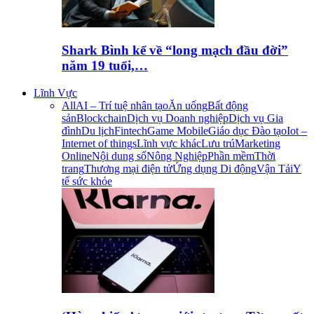
Shark Bình kể về “long mạch đầu đời”
năm 19 tuổi,…
Lĩnh Vực
All
AI – Trí tuệ nhân tạo
Ăn uống
Bất động
sản
Blockchain
Dịch vụ Doanh nghiệp
Dịch vụ Gia
đình
Du lịch
Fintech
Game Mobile
Giáo dục Đào tạo
Iot –
Internet of things
Lĩnh vực khác
Lưu trú
Marketing
Online
Nội dung số
Nông Nghiệp
Phần mềm
Thời
trang
Thương mại điện tử
Ứng dụng Di động
Vận Tải
Y
tế sức khỏe