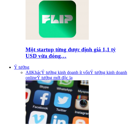
Một startup từng được định giá 1,1 tỷ
USD vừa đóng…
Ý tưởng
All
Khác
Ý tưởng kinh doanh ít vốn
Ý tưởng kinh doanh
online
Ý tưởng mới độc lạ