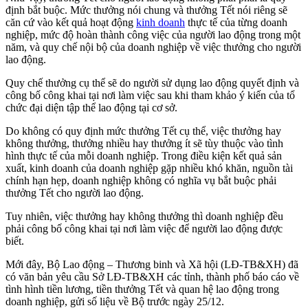
định bắt buộc. Mức thưởng nói chung và thưởng Tết nói riêng sẽ
căn cứ vào kết quả hoạt động
kinh doanh
thực tế của từng doanh
nghiệp, mức độ hoàn thành công việc của người lao động trong một
năm, và quy chế nội bộ của doanh nghiệp về việc thưởng cho người
lao động.
Quy chế thưởng cụ thể sẽ do người sử dụng lao động quyết định và
công bố công khai tại nơi làm việc sau khi tham khảo ý kiến của tổ
chức đại diện tập thể lao động tại cơ sở.
Do không có quy định mức thưởng Tết cụ thể, việc thưởng hay
không thưởng, thưởng nhiều hay thưởng ít sẽ tùy thuộc vào tình
hình thực tế của mỗi doanh nghiệp. Trong điều kiện kết quả sản
xuất, kinh doanh của doanh nghiệp gặp nhiều khó khăn, nguồn tài
chính hạn hẹp, doanh nghiệp không có nghĩa vụ bắt buộc phải
thưởng Tết cho người lao động.
Tuy nhiên, việc thưởng hay không thưởng thì doanh nghiệp đều
phải công bố công khai tại nơi làm việc để người lao động được
biết.
Mới đây, Bộ Lao động – Thương binh và Xã hội (LĐ-TB&XH) đã
có văn bản yêu cầu Sở LĐ-TB&XH các tỉnh, thành phố báo cáo về
tình hình tiền lương, tiền thưởng Tết và quan hệ lao động trong
doanh nghiệp, gửi số liệu về Bộ trước ngày 25/12.