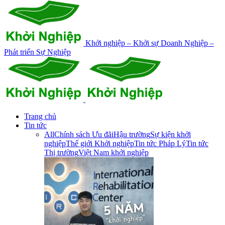
Khởi nghiệp – Khởi sự Doanh Nghiệp –
Phát triển Sự Nghiệp
Trang chủ
Tin tức
All
Chính sách Ưu đãi
Hậu trường
Sự kiện khởi
nghiệp
Thế giới Khởi nghiệp
Tin tức Pháp Lý
Tin tức
Thị trường
Việt Nam khởi nghiệp