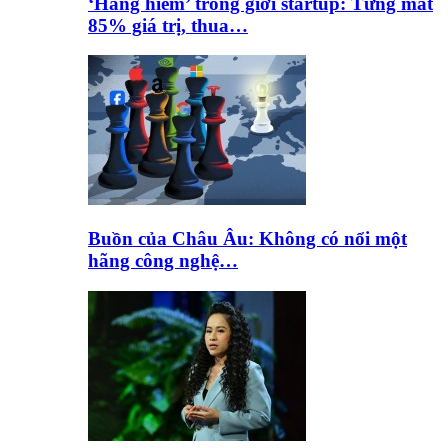
‘Hàng hiếm’ trong giới startup: Từng mất
85% giá trị, thua…
Buồn của Châu Âu: Không có nổi một
hãng công nghệ…