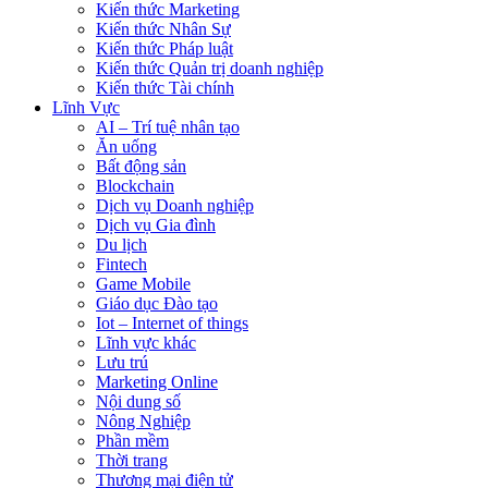
Kiến thức Marketing
Kiến thức Nhân Sự
Kiến thức Pháp luật
Kiến thức Quản trị doanh nghiệp
Kiến thức Tài chính
Lĩnh Vực
AI – Trí tuệ nhân tạo
Ăn uống
Bất động sản
Blockchain
Dịch vụ Doanh nghiệp
Dịch vụ Gia đình
Du lịch
Fintech
Game Mobile
Giáo dục Đào tạo
Iot – Internet of things
Lĩnh vực khác
Lưu trú
Marketing Online
Nội dung số
Nông Nghiệp
Phần mềm
Thời trang
Thương mại điện tử