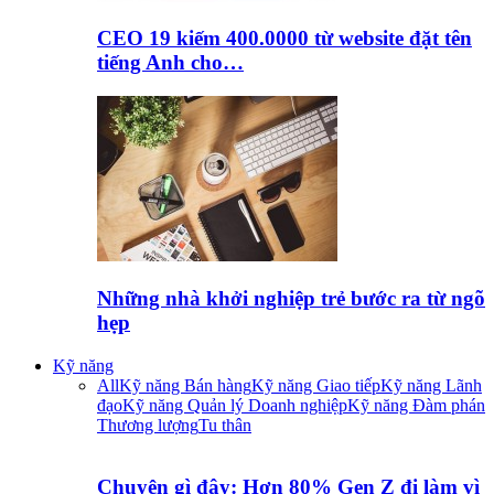
CEO 19 kiếm 400.0000 từ website đặt tên
tiếng Anh cho…
Những nhà khởi nghiệp trẻ bước ra từ ngõ
hẹp
Kỹ năng
All
Kỹ năng Bán hàng
Kỹ năng Giao tiếp
Kỹ năng Lãnh
đạo
Kỹ năng Quản lý Doanh nghiệp
Kỹ năng Đàm phán
Thương lượng
Tu thân
Chuyện gì đây: Hơn 80% Gen Z đi làm vì