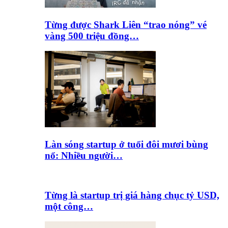
Từng được Shark Liên “trao nóng” vé
vàng 500 triệu đồng…
Làn sóng startup ở tuổi đôi mươi bùng
nổ: Nhiều người…
Từng là startup trị giá hàng chục tỷ USD,
một công…