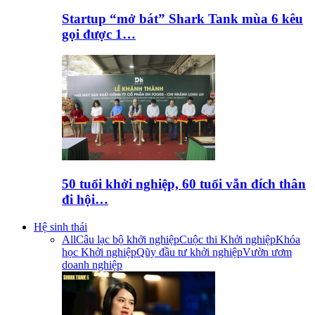
Startup “mở bát” Shark Tank mùa 6 kêu
gọi được 1…
50 tuổi khởi nghiệp, 60 tuổi vẫn đích thân
đi hội…
Hệ sinh thái
All
Câu lạc bộ khởi nghiệp
Cuộc thi Khởi nghiệp
Khóa
học Khởi nghiệp
Qũy đầu tư khởi nghiệp
Vườn ươm
doanh nghiệp