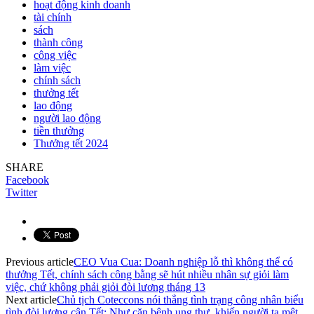
hoạt động kinh doanh
tài chính
sách
thành công
công việc
làm việc
chính sách
thưởng tết
lao động
người lao động
tiền thưởng
Thưởng tết 2024
SHARE
Facebook
Twitter
Previous article
CEO Vua Cua: Doanh nghiệp lỗ thì không thể có
thưởng Tết, chính sách công bằng sẽ hút nhiều nhân sự giỏi làm
việc, chứ không phải giỏi đòi lương tháng 13
Next article
Chủ tịch Coteccons nói thẳng tình trạng công nhân biểu
tình đòi lương cận Tết: Như căn bệnh ung thư, khiến người ta mệt