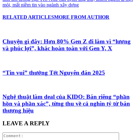
mỏi, mất niềm tin vào ngành xây dựng
RELATED ARTICLES
MORE FROM AUTHOR
Chuyện gì đây: Hơn 80% Gen Z đi làm vì “lương
và phúc lợi”, khác hoàn toàn với Gen Y, X
“Tin vui” thưởng Tết Nguyên đán 2025
Nghệ thuật làm deal của KIDO: Bán riêng “phần
hồn và phần xác”, từng thu về cả nghìn tỷ từ bán
thương hiệu
LEAVE A REPLY