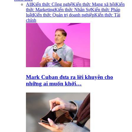
All
Kiến thức Công nghệ
Kiến thức Mạng xã hội
Kiến
thức Marketing
Kiến thức Nhân Sự
Kiến thức Pháp
luật
Kiến thức Quản trị doanh nghiệp
Kiến thức Tài
chính
Mark Cuban đưa ra lời khuyên cho
những ai muốn khởi…