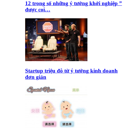
12 trong số những ý tưởng khởi nghiệp ”
được coi…
Startup triệu đô từ ý tưởng kinh doanh
đơn giản