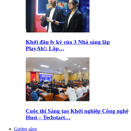
Khởi đầu ly kỳ của 3 Nhà sáng lập
PlayAh!: Lập…
Cuộc thi Sáng tạo Khởi nghiệp Công nghệ
Hust – Techstart…
Gương sáng