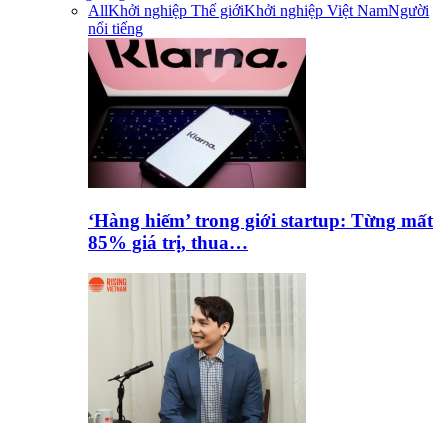
All
Khởi nghiệp Thế giới
Khởi nghiệp Việt Nam
Người
nổi tiếng
‘Hàng hiếm’ trong giới startup: Từng mất
85% giá trị, thua…