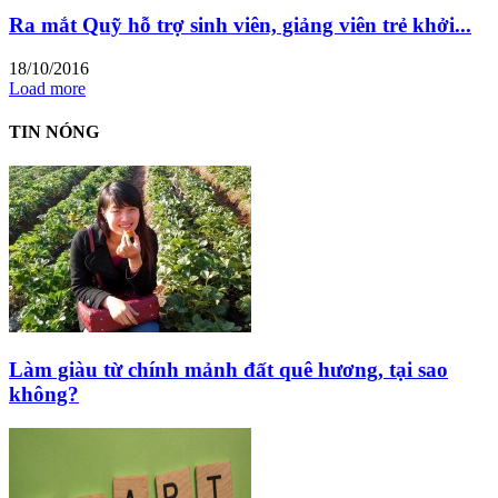
Ra mắt Quỹ hỗ trợ sinh viên, giảng viên trẻ khởi...
18/10/2016
Load more
TIN NÓNG
Làm giàu từ chính mảnh đất quê hương, tại sao
không?