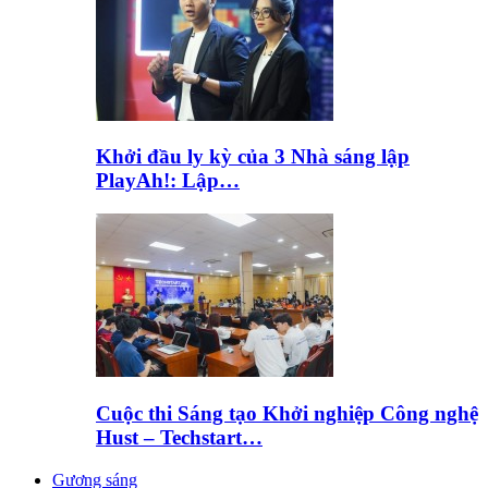
Khởi đầu ly kỳ của 3 Nhà sáng lập
PlayAh!: Lập…
Cuộc thi Sáng tạo Khởi nghiệp Công nghệ
Hust – Techstart…
Gương sáng