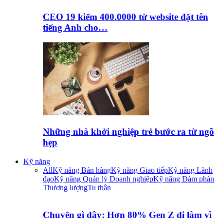
CEO 19 kiếm 400.0000 từ website đặt tên
tiếng Anh cho…
Những nhà khởi nghiệp trẻ bước ra từ ngõ
hẹp
Kỹ năng
All
Kỹ năng Bán hàng
Kỹ năng Giao tiếp
Kỹ năng Lãnh
đạo
Kỹ năng Quản lý Doanh nghiệp
Kỹ năng Đàm phán
Thương lượng
Tu thân
Chuyện gì đây: Hơn 80% Gen Z đi làm vì