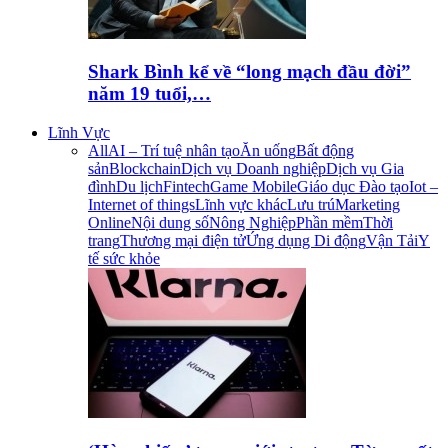
Shark Bình kể về “long mạch đầu đời”
năm 19 tuổi,…
Lĩnh Vực
All
AI – Trí tuệ nhân tạo
Ăn uống
Bất động
sản
Blockchain
Dịch vụ Doanh nghiệp
Dịch vụ Gia
đình
Du lịch
Fintech
Game Mobile
Giáo dục Đào tạo
Iot –
Internet of things
Lĩnh vực khác
Lưu trú
Marketing
Online
Nội dung số
Nông Nghiệp
Phần mềm
Thời
trang
Thương mại điện tử
Ứng dụng Di động
Vận Tải
Y
tế sức khỏe