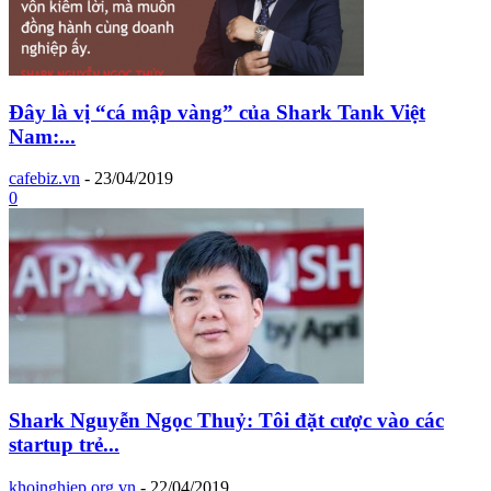
Đây là vị “cá mập vàng” của Shark Tank Việt
Nam:...
cafebiz.vn
-
23/04/2019
0
Shark Nguyễn Ngọc Thuỷ: Tôi đặt cược vào các
startup trẻ...
khoinghiep.org.vn
-
22/04/2019