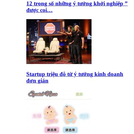
12 trong số những ý tưởng khởi nghiệp ”
được coi…
Startup triệu đô từ ý tưởng kinh doanh
đơn giản