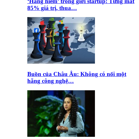
‘Hàng hiếm’ trong giới startup: Từng mất
85% giá trị, thua…
Buồn của Châu Âu: Không có nổi một
hãng công nghệ…