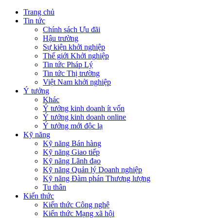
Trang chủ
Tin tức
Chính sách Ưu đãi
Hậu trường
Sự kiện khởi nghiệp
Thế giới Khởi nghiệp
Tin tức Pháp Lý
Tin tức Thị trường
Việt Nam khởi nghiệp
Ý tưởng
Khác
Ý tưởng kinh doanh ít vốn
Ý tưởng kinh doanh online
Ý tưởng mới độc lạ
Kỹ năng
Kỹ năng Bán hàng
Kỹ năng Giao tiếp
Kỹ năng Lãnh đạo
Kỹ năng Quản lý Doanh nghiệp
Kỹ năng Đàm phán Thương lượng
Tu thân
Kiến thức
Kiến thức Công nghệ
Kiến thức Mạng xã hội