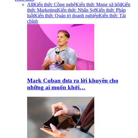
All
Kiến thức Công nghệ
Kiến thức Mạng xã hội
Kiến
thức Marketing
Kiến thức Nhân Sự
Kiến thức Pháp
luật
Kiến thức Quản trị doanh nghiệp
Kiến thức Tài
chính
Mark Cuban đưa ra lời khuyên cho
những ai muốn khởi…