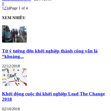
0
1
2
3
4
Page 1 of 4
XEM NHIỀU
Từ ý tưởng đến khởi nghiệp thành công vẫn là
“khoảng...
22/12/2018
Khởi động cuộc thi khởi nghiệp Lead The Change
2018
02/10/2018