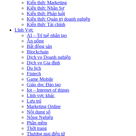
Kiến thức Marketing
Kiến thức Nhân Sự
Kiến thức Pháp luật
Kiến thức Quản trị doanh nghiệp
Kiến thức Tài chính
Lĩnh Vực
AI – Trí tuệ nhân tạo
Ăn uống
Bất động sản
Blockchain
Dịch vụ Doanh nghiệp
Dịch vụ Gia đình
Du lịch
Fintech
Game Mobile
Giáo dục Đào tạo
Iot – Internet of things
Lĩnh vực khác
Lưu trú
Marketing Online
Nội dung số
Nông Nghiệp
Phần mềm
Thời trang
Thương mại điện tử