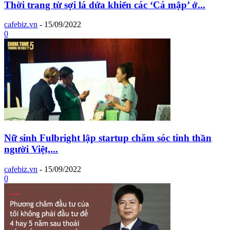
Thời trang từ sợi lá dứa khiến các ‘Cá mập’ ở...
cafebiz.vn
-
15/09/2022
0
Nữ sinh Fulbright lập startup chăm sóc tinh thần
người Việt,...
cafebiz.vn
-
15/09/2022
0