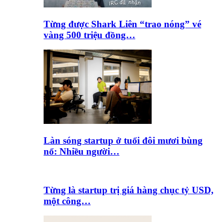
Từng được Shark Liên “trao nóng” vé
vàng 500 triệu đồng…
Làn sóng startup ở tuổi đôi mươi bùng
nổ: Nhiều người…
Từng là startup trị giá hàng chục tỷ USD,
một công…