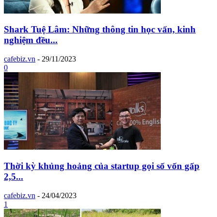
Shark Tuệ Lâm: Những thông tin học vấn, kinh
nghiệm đều...
cafebiz.vn
-
29/11/2023
0
Thời kỳ khủng hoảng của startup gọi số vốn gấp
2,5...
cafebiz.vn
-
24/04/2023
1