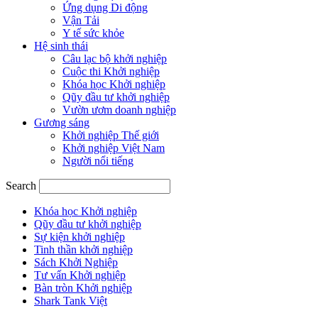
Ứng dụng Di động
Vận Tải
Y tế sức khỏe
Hệ sinh thái
Câu lạc bộ khởi nghiệp
Cuộc thi Khởi nghiệp
Khóa học Khởi nghiệp
Qũy đầu tư khởi nghiệp
Vườn ươm doanh nghiệp
Gương sáng
Khởi nghiệp Thế giới
Khởi nghiệp Việt Nam
Người nổi tiếng
Search
Khóa học Khởi nghiệp
Qũy đầu tư khởi nghiệp
Sự kiện khởi nghiệp
Tinh thần khởi nghiệp
Sách Khởi Nghiệp
Tư vấn Khởi nghiệp
Bàn tròn Khởi nghiệp
Shark Tank Việt