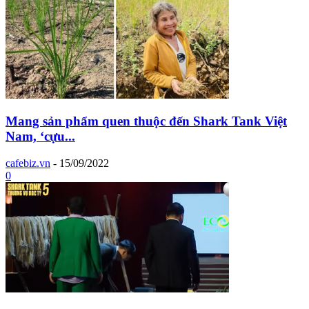
Mang sản phẩm quen thuộc đến Shark Tank Việt
Nam, ‘cựu...
cafebiz.vn
-
15/09/2022
0