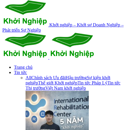
Khởi nghiệp – Khởi sự Doanh Nghiệp –
Phát triển Sự Nghiệp
Trang chủ
Tin tức
All
Chính sách Ưu đãi
Hậu trường
Sự kiện khởi
nghiệp
Thế giới Khởi nghiệp
Tin tức Pháp Lý
Tin tức
Thị trường
Việt Nam khởi nghiệp