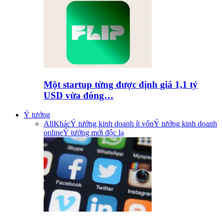
Một startup từng được định giá 1,1 tỷ
USD vừa đóng…
Ý tưởng
All
Khác
Ý tưởng kinh doanh ít vốn
Ý tưởng kinh doanh
online
Ý tưởng mới độc lạ