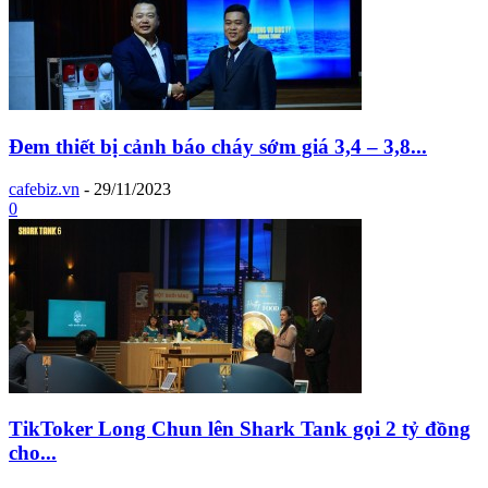
Đem thiết bị cảnh báo cháy sớm giá 3,4 – 3,8...
cafebiz.vn
-
29/11/2023
0
TikToker Long Chun lên Shark Tank gọi 2 tỷ đồng
cho...