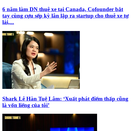
6 năm làm DN thuê xe tại Canada, Cofounder bắt
tay cùng cựu sếp kỳ lân lập ra startup cho thuê xe tự
lái,...
Shark Lê Hàn Tuệ Lâm: ‘Xuất phát điểm thấp cũng
là vốn liếng của tôi’