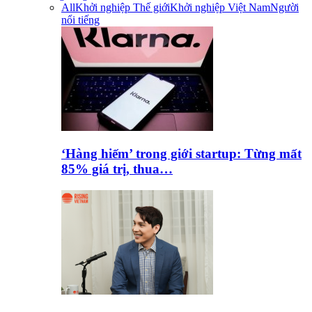
All
Khởi nghiệp Thế giới
Khởi nghiệp Việt Nam
Người
nổi tiếng
‘Hàng hiếm’ trong giới startup: Từng mất
85% giá trị, thua…