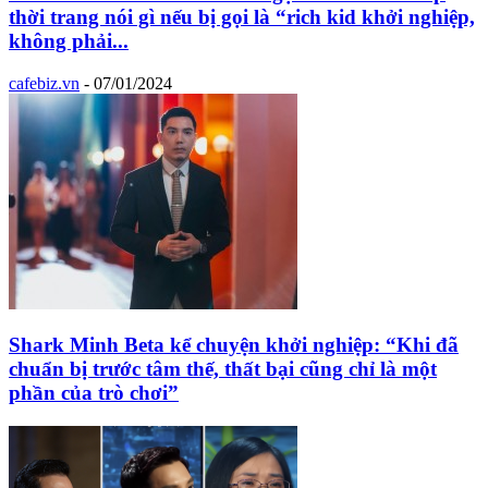
thời trang nói gì nếu bị gọi là “rich kid khởi nghiệp,
không phải...
cafebiz.vn
-
07/01/2024
Shark Minh Beta kể chuyện khởi nghiệp: “Khi đã
chuẩn bị trước tâm thế, thất bại cũng chỉ là một
phần của trò chơi”