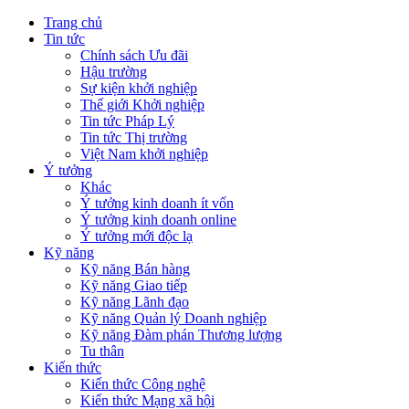
Trang chủ
Tin tức
Chính sách Ưu đãi
Hậu trường
Sự kiện khởi nghiệp
Thế giới Khởi nghiệp
Tin tức Pháp Lý
Tin tức Thị trường
Việt Nam khởi nghiệp
Ý tưởng
Khác
Ý tưởng kinh doanh ít vốn
Ý tưởng kinh doanh online
Ý tưởng mới độc lạ
Kỹ năng
Kỹ năng Bán hàng
Kỹ năng Giao tiếp
Kỹ năng Lãnh đạo
Kỹ năng Quản lý Doanh nghiệp
Kỹ năng Đàm phán Thương lượng
Tu thân
Kiến thức
Kiến thức Công nghệ
Kiến thức Mạng xã hội