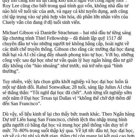
quy mô càng lớn thì lại càng khó thích nghi với công nghệ mới”.
Roy Lee cũng cho biết trong quá trình gọi vốn, không nhà đầu tư
nào hỏi về tuổi tác của anh, và ngay cả khi tuyển dụng, anh cũng
chỉ tập trung vào sự phù hợp văn hóa, dù phần lớn nhân viên của
Cluely vẫn còn đang ở độ tuổi sinh viên.
Michael Gibson và Danielle Strachman – hai nhà đầu tư từng sáng
lập chương trình Thiel Fellowship – đã thành lập quỹ 1517 để
chuyên đầu tư vào những người trẻ không bằng cấp, hoài nghi về
các thiết chế truyền thống. Gibson cho rằng các trường đại học đang
thất bại và AI chỉ càng đẩy nhanh phong trào tự học. Với họ, những
công việc sau đại học như tư vấn quản lý hay ngân hàng đầu tư giờ
đây không còn “hào nhoáng” như trước, mà trở nên quá “bình
thường”.
Tuy nhiên, việc lựa chọn giữa khởi nghiệp và học đại học luôn là
một sự đánh đổi. Rahul Sonwalkar, 28 tuổi, sáng lập Julius AI chia
sẻ thẳng thắn: “Tôi nghĩ đại học đã chết”. Anh từng tốt nghiệp sớm
một năm ở Đại học Texas tại Dallas vì “không thể chờ đợi thêm để
đến San Francisco”.
Dù vậy, số liệu kinh tế lại cho thấy bức tranh khác. Theo Ngân hàng
Dự trữ Liên bang San Francisco, chênh lệch thu nhập trung bình
giữa người có bằng đại học và trung học phổ thông vẫn duy trì ở
mức 70–80% trong suốt thập kỷ qua. Về lợi tức đầu tư, học đại học,
xét về cả chi phí và thời gian, thậm chí còn mang lại kết quả cao hơn