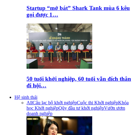
Startup “mở bát” Shark Tank mùa 6 kêu
gọi được 1…
50 tuổi khởi nghiệp, 60 tuổi vẫn đích thân
đi hội…
Hệ sinh thái
All
Câu lạc bộ khởi nghiệp
Cuộc thi Khởi nghiệp
Khóa
học Khởi nghiệp
Qũy đầu tư khởi nghiệp
Vườn ươm
doanh nghiệp