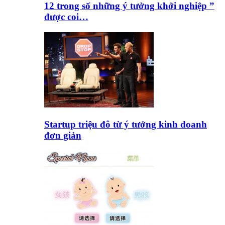
12 trong số những ý tưởng khởi nghiệp ”
được coi…
Startup triệu đô từ ý tưởng kinh doanh
đơn giản