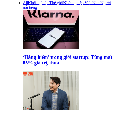
All
Khởi nghiệp Thế giới
Khởi nghiệp Việt Nam
Người
nổi tiếng
‘Hàng hiếm’ trong giới startup: Từng mất
85% giá trị, thua…