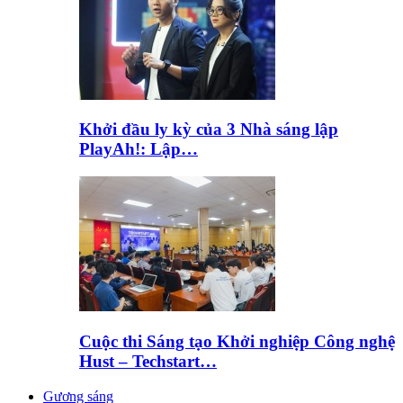
Khởi đầu ly kỳ của 3 Nhà sáng lập
PlayAh!: Lập…
Cuộc thi Sáng tạo Khởi nghiệp Công nghệ
Hust – Techstart…
Gương sáng