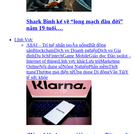
Shark Bình kể về “long mạch đầu đời”
năm 19 tuổi,…
Lĩnh Vực
All
AI – Trí tuệ nhân tạo
Ăn uống
Bất động
sản
Blockchain
Dịch vụ Doanh nghiệp
Dịch vụ Gia
đình
Du lịch
Fintech
Game Mobile
Giáo dục Đào tạo
Iot –
Internet of things
Lĩnh vực khác
Lưu trú
Marketing
Online
Nội dung số
Nông Nghiệp
Phần mềm
Thời
trang
Thương mại điện tử
Ứng dụng Di động
Vận Tải
Y
tế sức khỏe