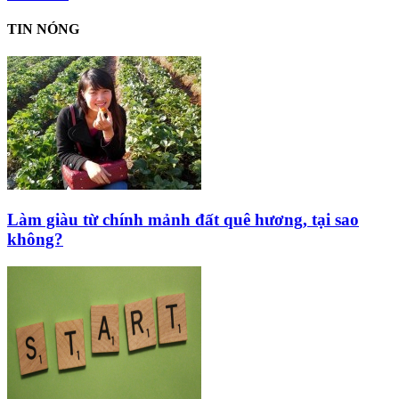
TIN NÓNG
Làm giàu từ chính mảnh đất quê hương, tại sao
không?