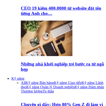
CEO 19 kiếm 400.0000 từ website đặt tên
tiếng Anh cho…
Những nhà khởi nghiệp trẻ bước ra từ ngõ
hẹp
Kỹ năng
All
Kỹ năng Bán hàng
Kỹ năng Giao tiếp
Kỹ năng Lãnh
đạo
Kỹ năng Quản lý Doanh nghiệp
Kỹ năng Đàm phán
Thương lượng
Tu thân
Chuyện gì đây: Hơn 80% Gen Z đi làm vì