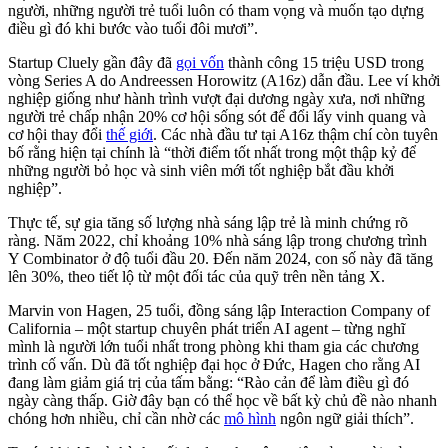
người, những người trẻ tuổi luôn có tham vọng và muốn tạo dựng
điều gì đó khi bước vào tuổi đôi mươi”.
Startup Cluely gần đây đã
gọi vốn
thành công 15 triệu USD trong
vòng Series A do Andreessen Horowitz (A16z) dẫn đầu. Lee ví khởi
nghiệp giống như hành trình vượt đại dương ngày xưa, nơi những
người trẻ chấp nhận 20% cơ hội sống sót để đổi lấy vinh quang và
cơ hội thay đổi
thế giới
. Các nhà đầu tư tại A16z thậm chí còn tuyên
bố rằng hiện tại chính là “thời điểm tốt nhất trong một thập kỷ để
những người bỏ học và sinh viên mới tốt nghiệp bắt đầu khởi
nghiệp”.
Thực tế, sự gia tăng số lượng nhà sáng lập trẻ là minh chứng rõ
ràng. Năm 2022, chỉ khoảng 10% nhà sáng lập trong chương trình
Y Combinator ở độ tuổi đầu 20. Đến năm 2024, con số này đã tăng
lên 30%, theo tiết lộ từ một đối tác của quỹ trên nền tảng X.
Marvin von Hagen, 25 tuổi, đồng sáng lập Interaction Company of
California – một startup chuyên phát triển AI agent – từng nghĩ
mình là người lớn tuổi nhất trong phòng khi tham gia các chương
trình cố vấn. Dù đã tốt nghiệp đại học ở Đức, Hagen cho rằng AI
đang làm giảm giá trị của tấm bằng: “Rào cản để làm điều gì đó
ngày càng thấp. Giờ đây bạn có thể học về bất kỳ chủ đề nào nhanh
chóng hơn nhiều, chỉ cần nhờ các
mô hình
ngôn ngữ giải thích”.