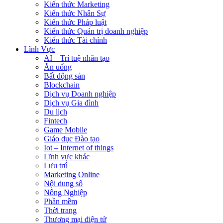
Kiến thức Marketing
Kiến thức Nhân Sự
Kiến thức Pháp luật
Kiến thức Quản trị doanh nghiệp
Kiến thức Tài chính
Lĩnh Vực
AI – Trí tuệ nhân tạo
Ăn uống
Bất động sản
Blockchain
Dịch vụ Doanh nghiệp
Dịch vụ Gia đình
Du lịch
Fintech
Game Mobile
Giáo dục Đào tạo
Iot – Internet of things
Lĩnh vực khác
Lưu trú
Marketing Online
Nội dung số
Nông Nghiệp
Phần mềm
Thời trang
Thương mại điện tử