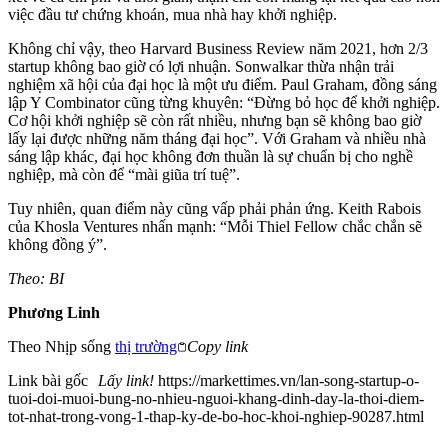
việc đầu tư chứng khoán, mua nhà hay khởi nghiệp.
Không chỉ vậy, theo Harvard Business Review năm 2021, hơn 2/3
startup không bao giờ có lợi nhuận. Sonwalkar thừa nhận trải
nghiệm xã hội của đại học là một ưu điểm. Paul Graham, đồng sáng
lập Y Combinator cũng từng khuyên: “Đừng bỏ học để khởi nghiệp.
Cơ hội khởi nghiệp sẽ còn rất nhiều, nhưng bạn sẽ không bao giờ
lấy lại được những năm tháng đại học”. Với Graham và nhiều nhà
sáng lập khác, đại học không đơn thuần là sự chuẩn bị cho nghề
nghiệp, mà còn để “mài giũa trí tuệ”.
Tuy nhiên, quan điểm này cũng vấp phải phản ứng. Keith Rabois
của Khosla Ventures nhấn mạnh: “Mỗi Thiel Fellow chắc chắn sẽ
không đồng ý”.
Theo: BI
Phương Linh
Theo
Nhịp sống
thị trường
Copy link
Link bài gốc
Lấy link!
https://markettimes.vn/lan-song-startup-o-
tuoi-doi-muoi-bung-no-nhieu-nguoi-khang-dinh-day-la-thoi-diem-
tot-nhat-trong-vong-1-thap-ky-de-bo-hoc-khoi-nghiep-90287.html