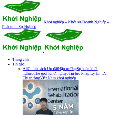
Khởi nghiệp – Khởi sự Doanh Nghiệp –
Phát triển Sự Nghiệp
Trang chủ
Tin tức
All
Chính sách Ưu đãi
Hậu trường
Sự kiện khởi
nghiệp
Thế giới Khởi nghiệp
Tin tức Pháp Lý
Tin tức
Thị trường
Việt Nam khởi nghiệp