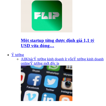
Một startup từng được định giá 1,1 tỷ
USD vừa đóng…
Ý tưởng
All
Khác
Ý tưởng kinh doanh ít vốn
Ý tưởng kinh doanh
online
Ý tưởng mới độc lạ