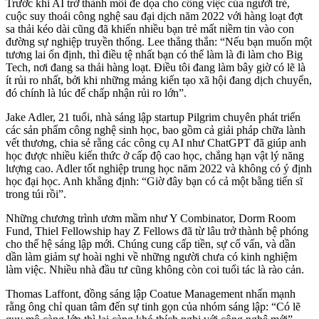
Trước khi AI trở thành mối đe dọa cho công việc của người trẻ,
cuộc suy thoái công nghệ sau đại dịch năm 2022 với hàng loạt đợt
sa thải kéo dài cũng đã khiến nhiều bạn trẻ mất niềm tin vào con
đường sự nghiệp truyền thống. Lee thẳng thắn: “Nếu bạn muốn một
tương lai ổn định, thì điều tệ nhất bạn có thể làm là đi làm cho Big
Tech, nơi đang sa thải hàng loạt. Điều tôi đang làm bây giờ có lẽ là
ít rủi ro nhất, bởi khi những mảng kiến tạo xã hội đang dịch chuyển,
đó chính là lúc để chấp nhận rủi ro lớn”.
Jake Adler, 21 tuổi, nhà sáng lập startup Pilgrim chuyên phát triển
các sản phẩm công nghệ sinh học, bao gồm cả giải pháp chữa lành
vết thương, chia sẻ rằng các công cụ AI như ChatGPT đã giúp anh
học được nhiều kiến thức ở cấp độ cao học, chẳng hạn vật lý năng
lượng cao. Adler tốt nghiệp trung học năm 2022 và không có ý định
học đại học. Anh khẳng định: “Giờ đây bạn có cả một bằng tiến sĩ
trong túi rồi”.
Những chương trình ươm mầm như Y Combinator, Dorm Room
Fund, Thiel Fellowship hay Z Fellows đã từ lâu trở thành bệ phóng
cho thế hệ sáng lập mới. Chúng cung cấp tiền, sự cố vấn, và dần
dần làm giảm sự hoài nghi về những người chưa có kinh nghiệm
làm việc. Nhiều nhà đầu tư cũng không còn coi tuổi tác là rào cản.
Thomas Laffont, đồng sáng lập Coatue Management nhấn mạnh
rằng ông chỉ quan tâm đến sự tinh gọn của nhóm sáng lập: “Có lẽ