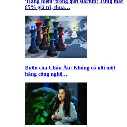
‘Hàng hiếm’ trong giới startup: Từng mất
85% giá trị, thua…
Buồn của Châu Âu: Không có nổi một
hãng công nghệ…