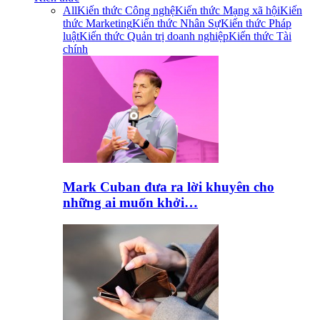
All
Kiến thức Công nghệ
Kiến thức Mạng xã hội
Kiến
thức Marketing
Kiến thức Nhân Sự
Kiến thức Pháp
luật
Kiến thức Quản trị doanh nghiệp
Kiến thức Tài
chính
Mark Cuban đưa ra lời khuyên cho
những ai muốn khởi…