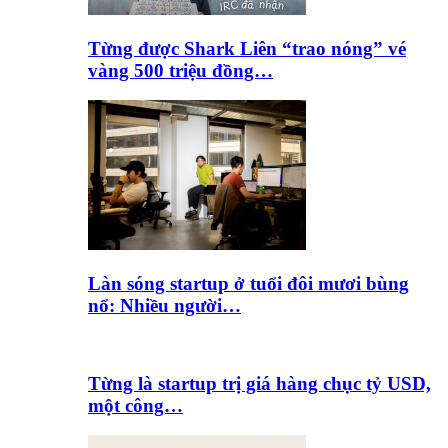
Từng được Shark Liên “trao nóng” vé
vàng 500 triệu đồng…
Làn sóng startup ở tuổi đôi mươi bùng
nổ: Nhiều người…
Từng là startup trị giá hàng chục tỷ USD,
một công…