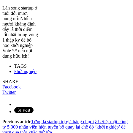
Làn sóng startup ở
tuổi đôi mươi
bùng nổ: Nhiều
người khẳng định
đây là thời điểm
tốt nhất trong vòng
1 thập kỷ để bỏ
học khởi nghiệp
Vote 5* nếu nội
dung hữu ích!
TAGS
khởi nghiệp
SHARE
Facebook
Twitter
Previous article
Từng là startup trị giá hàng chục tỷ USD, một công
ty 5.000 nhân viên hiện tuyên bố quay lại chế độ ‘khởi nghiệp’ để
vượt qua thời khắc thử lửa