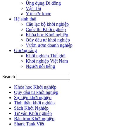
Ứng dụng Di động
Vận Tải
Y tế sức khỏe
Hệ sinh thái
Câu lạc bộ khởi nghiệp
Cuộc thi Khởi nghiệp
Khóa học Khởi nghiệp
Qũy đầu tư khởi nghiệp
Vườn ươm doanh nghiệp
Gương sáng
Khởi nghiệp Thế giới
Khởi nghiệp Việt Nam
Người nổi tiếng
Search
Khóa học Khởi nghiệp
Qũy đầu tư khởi nghiệp
Sự kiện khởi nghiệp
Tinh thần khởi nghiệp
Sách Khởi Nghiệp
Tư vấn Khởi nghiệp
Bàn tròn Khởi nghiệp
Shark Tank Việt