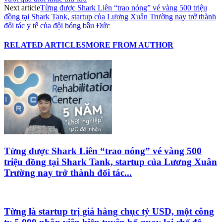
Next article
Từng được Shark Liên “trao nóng” vé vàng 500 triệu
đồng tại Shark Tank, startup của Lương Xuân Trường nay trở thành
đối tác y tế của đội bóng bầu Đức
RELATED ARTICLES
MORE FROM AUTHOR
Từng được Shark Liên “trao nóng” vé vàng 500
triệu đồng tại Shark Tank, startup của Lương Xuân
Trường nay trở thành đối tác...
Từng là startup trị giá hàng chục tỷ USD, một công