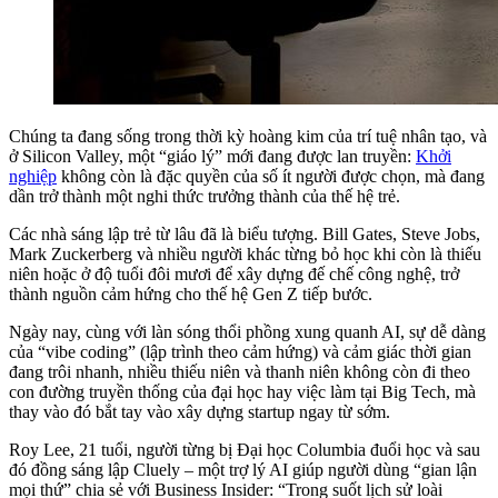
Chúng ta đang sống trong thời kỳ hoàng kim của trí tuệ nhân tạo, và
ở Silicon Valley, một “giáo lý” mới đang được lan truyền:
Khởi
nghiệp
không còn là đặc quyền của số ít người được chọn, mà đang
dần trở thành một nghi thức trưởng thành của thế hệ trẻ.
Các nhà sáng lập trẻ từ lâu đã là biểu tượng. Bill Gates, Steve Jobs,
Mark Zuckerberg và nhiều người khác từng bỏ học khi còn là thiếu
niên hoặc ở độ tuổi đôi mươi để xây dựng đế chế công nghệ, trở
thành nguồn cảm hứng cho thế hệ Gen Z tiếp bước.
Ngày nay, cùng với làn sóng thổi phồng xung quanh AI, sự dễ dàng
của “vibe coding” (lập trình theo cảm hứng) và cảm giác thời gian
đang trôi nhanh, nhiều thiếu niên và thanh niên không còn đi theo
con đường truyền thống của đại học hay việc làm tại Big Tech, mà
thay vào đó bắt tay vào xây dựng startup ngay từ sớm.
Roy Lee, 21 tuổi, người từng bị Đại học Columbia đuổi học và sau
đó đồng sáng lập Cluely – một trợ lý AI giúp người dùng “gian lận
mọi thứ” chia sẻ với Business Insider: “Trong suốt lịch sử loài