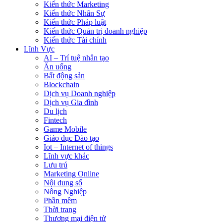
Kiến thức Marketing
Kiến thức Nhân Sự
Kiến thức Pháp luật
Kiến thức Quản trị doanh nghiệp
Kiến thức Tài chính
Lĩnh Vực
AI – Trí tuệ nhân tạo
Ăn uống
Bất động sản
Blockchain
Dịch vụ Doanh nghiệp
Dịch vụ Gia đình
Du lịch
Fintech
Game Mobile
Giáo dục Đào tạo
Iot – Internet of things
Lĩnh vực khác
Lưu trú
Marketing Online
Nội dung số
Nông Nghiệp
Phần mềm
Thời trang
Thương mại điện tử