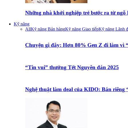
Những nhà khởi nghiệp trẻ bước ra từ ngõ
Kỹ năng
All
Kỹ năng Bán hàng
Kỹ năng Giao tiếp
Kỹ năng Lãnh 
Chuyện gì đây: Hơn 80% Gen Z đi làm vì
“Tin vui” thưởng Tết Nguyên đán 2025
Nghệ thuật làm deal của KIDO: Bán riêng