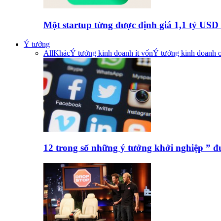
Một startup từng được định giá 1,1 tỷ US
Ý tưởng
All
Khác
Ý tưởng kinh doanh ít vốn
Ý tưởng kinh doanh o
12 trong số những ý tưởng khởi nghiệp ” 