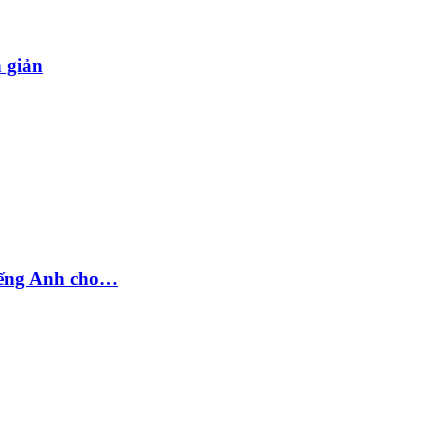
n giản
tiếng Anh cho…