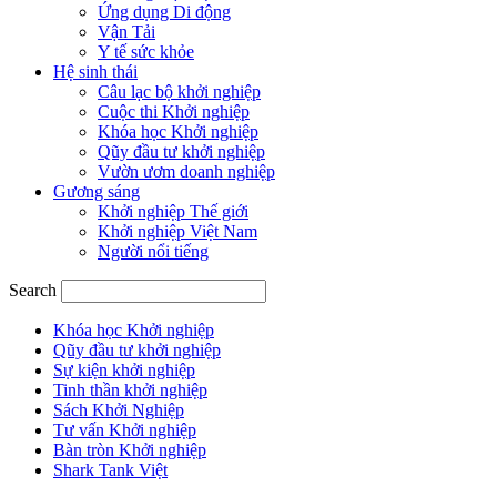
Ứng dụng Di động
Vận Tải
Y tế sức khỏe
Hệ sinh thái
Câu lạc bộ khởi nghiệp
Cuộc thi Khởi nghiệp
Khóa học Khởi nghiệp
Qũy đầu tư khởi nghiệp
Vườn ươm doanh nghiệp
Gương sáng
Khởi nghiệp Thế giới
Khởi nghiệp Việt Nam
Người nổi tiếng
Search
Khóa học Khởi nghiệp
Qũy đầu tư khởi nghiệp
Sự kiện khởi nghiệp
Tinh thần khởi nghiệp
Sách Khởi Nghiệp
Tư vấn Khởi nghiệp
Bàn tròn Khởi nghiệp
Shark Tank Việt