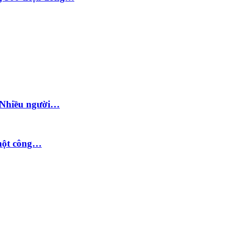
: Nhiều người…
 một công…