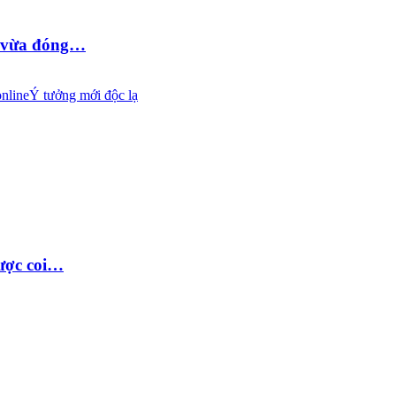
D vừa đóng…
nline
Ý tưởng mới độc lạ
được coi…