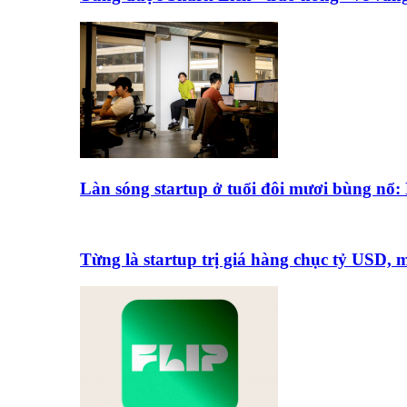
Làn sóng startup ở tuổi đôi mươi bùng nổ
Từng là startup trị giá hàng chục tỷ USD,