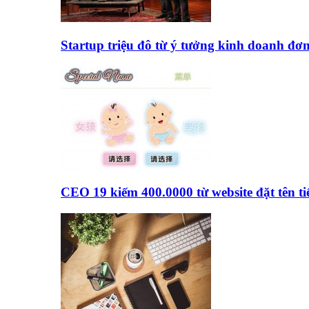
Startup triệu đô từ ý tưởng kinh doanh đơ
CEO 19 kiếm 400.0000 từ website đặt tên 