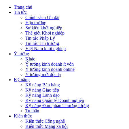
Trang chủ
Tin tức
Chính sách Ưu đãi
Hậu trường
Sự kiện khởi nghiệp
Thế giới Khởi nghiệp
Tin tức Pháp Lý
Tin tức Thị trường
Việt Nam khởi nghiệp
Ý tưởng
Khác
Ý tưởng kinh doanh ít vốn
Ý tưởng kinh doanh online
Ý tưởng mới độc lạ
Kỹ năng
Kỹ năng Bán hàng
Kỹ năng Giao tiếp
Kỹ năng Lãnh đạo
Kỹ năng Quản lý Doanh nghiệp
Kỹ năng Đàm phán Thương lượng
Tu thân
Kiến thức
Kiến thức Công nghệ
Kiến thức Mạng xã hội