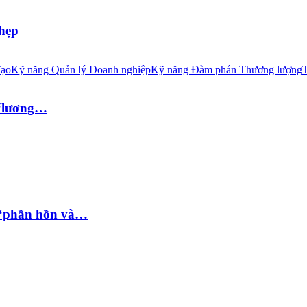
 hẹp
đạo
Kỹ năng Quản lý Doanh nghiệp
Kỹ năng Đàm phán Thương lượng
T
 “lương…
 “phần hồn và…