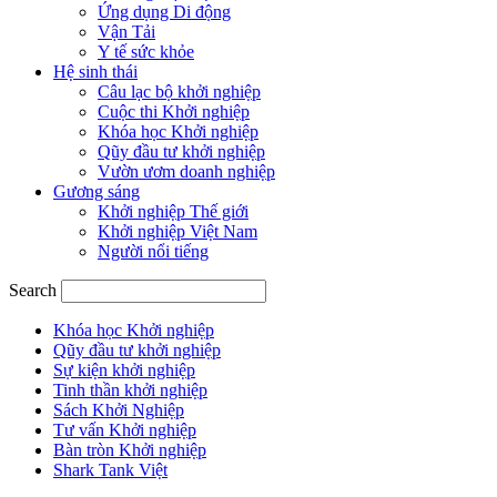
Ứng dụng Di động
Vận Tải
Y tế sức khỏe
Hệ sinh thái
Câu lạc bộ khởi nghiệp
Cuộc thi Khởi nghiệp
Khóa học Khởi nghiệp
Qũy đầu tư khởi nghiệp
Vườn ươm doanh nghiệp
Gương sáng
Khởi nghiệp Thế giới
Khởi nghiệp Việt Nam
Người nổi tiếng
Search
Khóa học Khởi nghiệp
Qũy đầu tư khởi nghiệp
Sự kiện khởi nghiệp
Tinh thần khởi nghiệp
Sách Khởi Nghiệp
Tư vấn Khởi nghiệp
Bàn tròn Khởi nghiệp
Shark Tank Việt