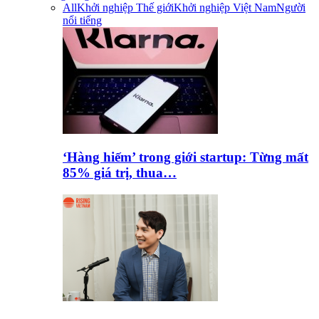
All
Khởi nghiệp Thế giới
Khởi nghiệp Việt Nam
Người
nổi tiếng
‘Hàng hiếm’ trong giới startup: Từng mất
85% giá trị, thua…