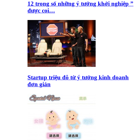
12 trong số những ý tưởng khởi nghiệp ”
được coi…
Startup triệu đô từ ý tưởng kinh doanh
đơn giản