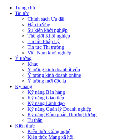
Trang chủ
Tin tức
Chính sách Ưu đãi
Hậu trường
Sự kiện khởi nghiệp
Thế giới Khởi nghiệp
Tin tức Pháp Lý
Tin tức Thị trường
Việt Nam khởi nghiệp
Ý tưởng
Khác
Ý tưởng kinh doanh ít vốn
Ý tưởng kinh doanh online
Ý tưởng mới độc lạ
Kỹ năng
Kỹ năng Bán hàng
Kỹ năng Giao tiếp
Kỹ năng Lãnh đạo
Kỹ năng Quản lý Doanh nghiệp
Kỹ năng Đàm phán Thương lượng
Tu thân
Kiến thức
Kiến thức Công nghệ
Kiến thức Mạng xã hội