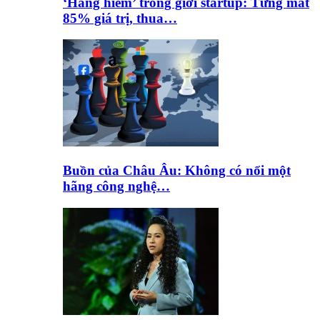
‘Hàng hiếm’ trong giới startup: Từng mất
85% giá trị, thua…
Buồn của Châu Âu: Không có nổi một
hãng công nghệ…