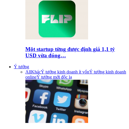
Một startup từng được định giá 1,1 tỷ
USD vừa đóng…
Ý tưởng
All
Khác
Ý tưởng kinh doanh ít vốn
Ý tưởng kinh doanh
online
Ý tưởng mới độc lạ