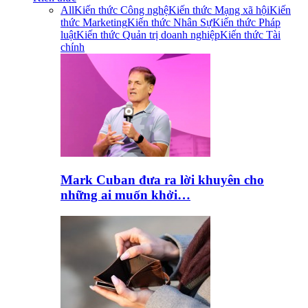
All
Kiến thức Công nghệ
Kiến thức Mạng xã hội
Kiến
thức Marketing
Kiến thức Nhân Sự
Kiến thức Pháp
luật
Kiến thức Quản trị doanh nghiệp
Kiến thức Tài
chính
Mark Cuban đưa ra lời khuyên cho
những ai muốn khởi…