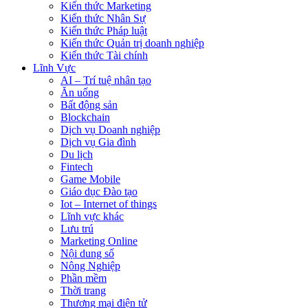
Kiến thức Marketing
Kiến thức Nhân Sự
Kiến thức Pháp luật
Kiến thức Quản trị doanh nghiệp
Kiến thức Tài chính
Lĩnh Vực
AI – Trí tuệ nhân tạo
Ăn uống
Bất động sản
Blockchain
Dịch vụ Doanh nghiệp
Dịch vụ Gia đình
Du lịch
Fintech
Game Mobile
Giáo dục Đào tạo
Iot – Internet of things
Lĩnh vực khác
Lưu trú
Marketing Online
Nội dung số
Nông Nghiệp
Phần mềm
Thời trang
Thương mại điện tử