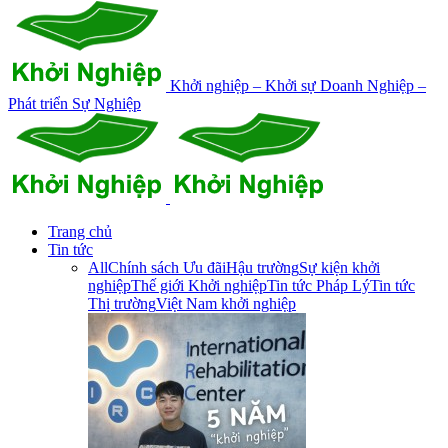
Khởi nghiệp – Khởi sự Doanh Nghiệp –
Phát triển Sự Nghiệp
Trang chủ
Tin tức
All
Chính sách Ưu đãi
Hậu trường
Sự kiện khởi
nghiệp
Thế giới Khởi nghiệp
Tin tức Pháp Lý
Tin tức
Thị trường
Việt Nam khởi nghiệp