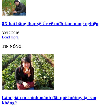
8X hai bằng thạc sỹ Úc về nước làm nông nghiệp
30/12/2016
Load more
TIN NÓNG
Làm giàu từ chính mảnh đất quê hương, tại sao
không?