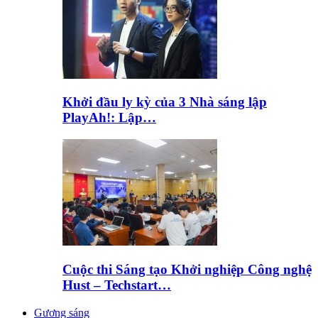
Khởi đầu ly kỳ của 3 Nhà sáng lập
PlayAh!: Lập…
Cuộc thi Sáng tạo Khởi nghiệp Công nghệ
Hust – Techstart…
Gương sáng