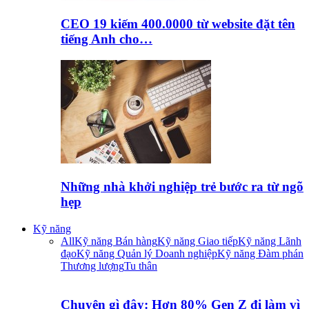
CEO 19 kiếm 400.0000 từ website đặt tên
tiếng Anh cho…
Những nhà khởi nghiệp trẻ bước ra từ ngõ
hẹp
Kỹ năng
All
Kỹ năng Bán hàng
Kỹ năng Giao tiếp
Kỹ năng Lãnh
đạo
Kỹ năng Quản lý Doanh nghiệp
Kỹ năng Đàm phán
Thương lượng
Tu thân
Chuyện gì đây: Hơn 80% Gen Z đi làm vì