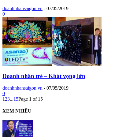
doanhnhansaigon.vn
-
07/05/2019
0
Doanh nhân trẻ – Khát vọng lớn
doanhnhansaigon.vn
-
07/05/2019
0
1
2
3
...
15
Page 1 of 15
XEM NHIỀU