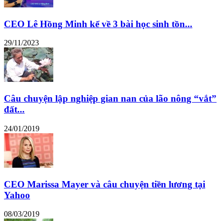
CEO Lê Hồng Minh kể về 3 bài học sinh tồn...
29/11/2023
Câu chuyện lập nghiệp gian nan của lão nông “vắt”
đất...
24/01/2019
CEO Marissa Mayer và câu chuyện tiền lương tại
Yahoo
08/03/2019