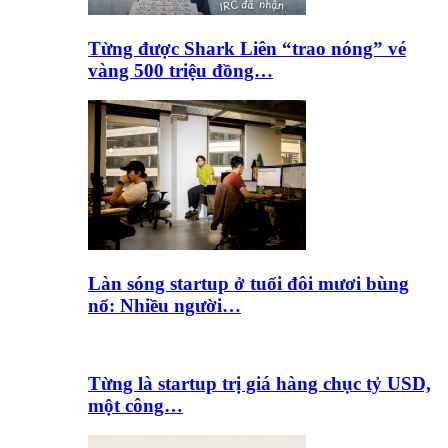
Từng được Shark Liên “trao nóng” vé
vàng 500 triệu đồng…
Làn sóng startup ở tuổi đôi mươi bùng
nổ: Nhiều người…
Từng là startup trị giá hàng chục tỷ USD,
một công…