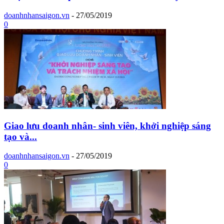
doanhnhansaigon.vn
-
27/05/2019
0
Giao lưu doanh nhân- sinh viên, khởi nghiệp sáng
tạo và...
doanhnhansaigon.vn
-
27/05/2019
0