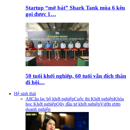
Startup “mở bát” Shark Tank mùa 6 kêu
gọi được 1…
50 tuổi khởi nghiệp, 60 tuổi vẫn đích thân
đi hội…
Hệ sinh thái
All
Câu lạc bộ khởi nghiệp
Cuộc thi Khởi nghiệp
Khóa
học Khởi nghiệp
Qũy đầu tư khởi nghiệp
Vườn ươm
doanh nghiệp