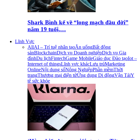
Shark Bình kể về “long mạch đầu đời”
năm 19 tuổi,…
Lĩnh Vực
All
AI – Trí tuệ nhân tạo
Ăn uống
Bất động
sản
Blockchain
Dịch vụ Doanh nghiệp
Dịch vụ Gia
đình
Du lịch
Fintech
Game Mobile
Giáo dục Đào tạo
Iot –
Internet of things
Lĩnh vực khác
Lưu trú
Marketing
Online
Nội dung số
Nông Nghiệp
Phần mềm
Thời
trang
Thương mại điện tử
Ứng dụng Di động
Vận Tải
Y
tế sức khỏe