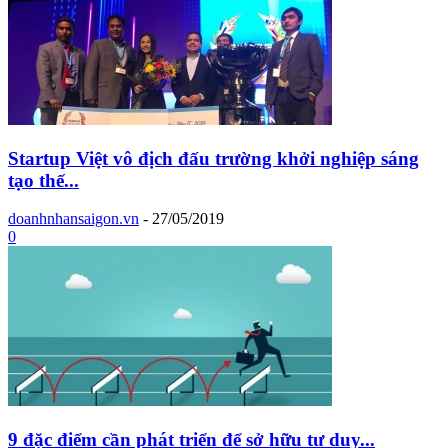
Startup Việt vô địch đấu trường khởi nghiệp sáng
tạo thế...
doanhnhansaigon.vn
-
27/05/2019
0
9 đặc điểm cần phát triển để sở hữu tư duy...