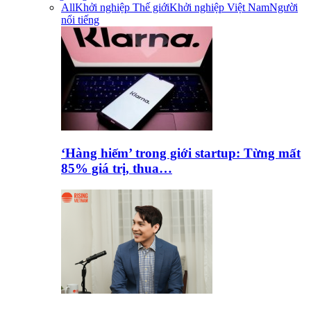
All
Khởi nghiệp Thế giới
Khởi nghiệp Việt Nam
Người
nổi tiếng
‘Hàng hiếm’ trong giới startup: Từng mất
85% giá trị, thua…