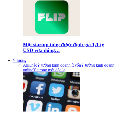
Một startup từng được định giá 1,1 tỷ
USD vừa đóng…
Ý tưởng
All
Khác
Ý tưởng kinh doanh ít vốn
Ý tưởng kinh doanh
online
Ý tưởng mới độc lạ