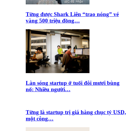
Từng được Shark Liên “trao nóng” vé
vàng 500 triệu đồng…
Làn sóng startup ở tuổi đôi mươi bùng
nổ: Nhiều người…
Từng là startup trị giá hàng chục tỷ USD,
một công…