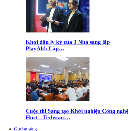
Khởi đầu ly kỳ của 3 Nhà sáng lập
PlayAh!: Lập…
Cuộc thi Sáng tạo Khởi nghiệp Công nghệ
Hust – Techstart…
Gương sáng