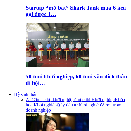
Startup “mở bát” Shark Tank mùa 6 kêu
gọi được 1…
50 tuổi khởi nghiệp, 60 tuổi vẫn đích thân
đi hội…
Hệ sinh thái
All
Câu lạc bộ khởi nghiệp
Cuộc thi Khởi nghiệp
Khóa
học Khởi nghiệp
Qũy đầu tư khởi nghiệp
Vườn ươm
doanh nghiệp