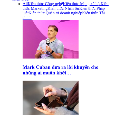
All
Kiến thức Công nghệ
Kiến thức Mạng xã hội
Kiến
thức Marketing
Kiến thức Nhân Sự
Kiến thức Pháp
luật
Kiến thức Quản trị doanh nghiệp
Kiến thức Tài
chính
Mark Cuban đưa ra lời khuyên cho
những ai muốn khởi…