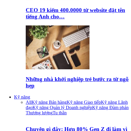
CEO 19 kiếm 400.0000 từ website đặt tên
tiếng Anh cho…
Những nhà khởi nghiệp trẻ bước ra từ ngõ
hẹp
Kỹ năng
All
Kỹ năng Bán hàng
Kỹ năng Giao tiếp
Kỹ năng Lãnh
đạo
Kỹ năng Quản lý Doanh nghiệp
Kỹ năng Đàm phán
Thương lượng
Tu thân
Chuyện gì đây: Hơn 80% Gen Z đi làm vì