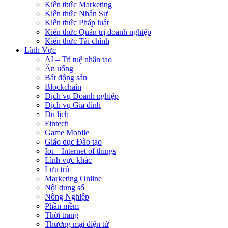
Kiến thức Marketing
Kiến thức Nhân Sự
Kiến thức Pháp luật
Kiến thức Quản trị doanh nghiệp
Kiến thức Tài chính
Lĩnh Vực
AI – Trí tuệ nhân tạo
Ăn uống
Bất động sản
Blockchain
Dịch vụ Doanh nghiệp
Dịch vụ Gia đình
Du lịch
Fintech
Game Mobile
Giáo dục Đào tạo
Iot – Internet of things
Lĩnh vực khác
Lưu trú
Marketing Online
Nội dung số
Nông Nghiệp
Phần mềm
Thời trang
Thương mại điện tử