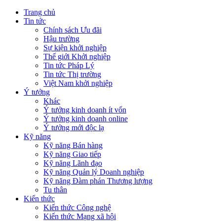
Trang chủ
Tin tức
Chính sách Ưu đãi
Hậu trường
Sự kiện khởi nghiệp
Thế giới Khởi nghiệp
Tin tức Pháp Lý
Tin tức Thị trường
Việt Nam khởi nghiệp
Ý tưởng
Khác
Ý tưởng kinh doanh ít vốn
Ý tưởng kinh doanh online
Ý tưởng mới độc lạ
Kỹ năng
Kỹ năng Bán hàng
Kỹ năng Giao tiếp
Kỹ năng Lãnh đạo
Kỹ năng Quản lý Doanh nghiệp
Kỹ năng Đàm phán Thương lượng
Tu thân
Kiến thức
Kiến thức Công nghệ
Kiến thức Mạng xã hội