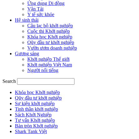
Ứng dụng Di động
Vận Tải
Y tế sức khỏe
Hệ sinh thái
Câu lạc bộ khởi nghiệp
Cuộc thi Khởi nghiệp
Khóa học Khởi nghiệp
Qũy đầu tư khởi nghiệp
Vườn ươm doanh nghiệp
Gương sáng
Khởi nghiệp Thế giới
Khởi nghiệp Việt Nam
Người nổi tiếng
Search
Khóa học Khởi nghiệp
Qũy đầu tư khởi nghiệp
Sự kiện khởi nghiệp
Tinh thần khởi nghiệp
Sách Khởi Nghiệp
Tư vấn Khởi nghiệp
Bàn tròn Khởi nghiệp
Shark Tank Việt