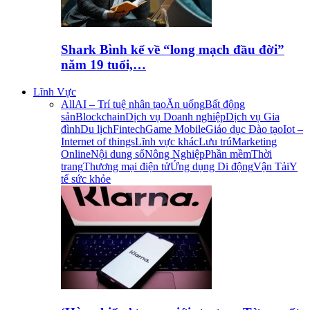
Shark Bình kể về “long mạch đầu đời”
năm 19 tuổi,…
Lĩnh Vực
All
AI – Trí tuệ nhân tạo
Ăn uống
Bất động
sản
Blockchain
Dịch vụ Doanh nghiệp
Dịch vụ Gia
đình
Du lịch
Fintech
Game Mobile
Giáo dục Đào tạo
Iot –
Internet of things
Lĩnh vực khác
Lưu trú
Marketing
Online
Nội dung số
Nông Nghiệp
Phần mềm
Thời
trang
Thương mại điện tử
Ứng dụng Di động
Vận Tải
Y
tế sức khỏe