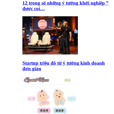
12 trong số những ý tưởng khởi nghiệp ”
được coi…
Startup triệu đô từ ý tưởng kinh doanh
đơn giản