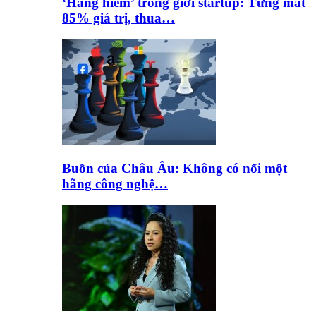
‘Hàng hiếm’ trong giới startup: Từng mất
85% giá trị, thua…
Buồn của Châu Âu: Không có nổi một
hãng công nghệ…