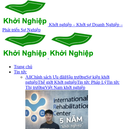
Khởi nghiệp – Khởi sự Doanh Nghiệp –
Phát triển Sự Nghiệp
Trang chủ
Tin tức
All
Chính sách Ưu đãi
Hậu trường
Sự kiện khởi
nghiệp
Thế giới Khởi nghiệp
Tin tức Pháp Lý
Tin tức
Thị trường
Việt Nam khởi nghiệp