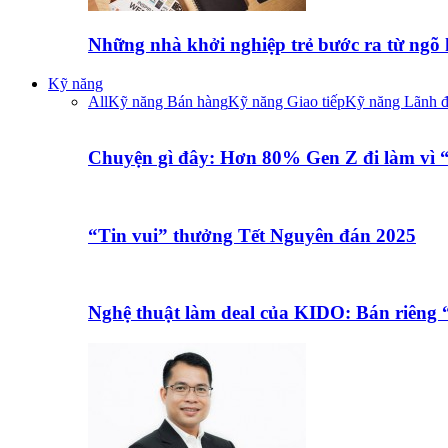
Những nhà khởi nghiệp trẻ bước ra từ ngõ
Kỹ năng
All
Kỹ năng Bán hàng
Kỹ năng Giao tiếp
Kỹ năng Lãnh 
Chuyện gì đây: Hơn 80% Gen Z đi làm vì
“Tin vui” thưởng Tết Nguyên đán 2025
Nghệ thuật làm deal của KIDO: Bán riêng