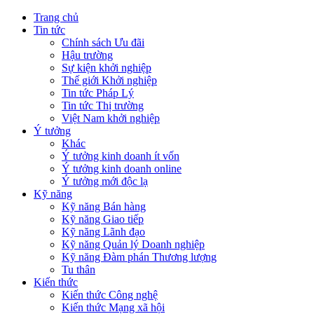
Trang chủ
Tin tức
Chính sách Ưu đãi
Hậu trường
Sự kiện khởi nghiệp
Thế giới Khởi nghiệp
Tin tức Pháp Lý
Tin tức Thị trường
Việt Nam khởi nghiệp
Ý tưởng
Khác
Ý tưởng kinh doanh ít vốn
Ý tưởng kinh doanh online
Ý tưởng mới độc lạ
Kỹ năng
Kỹ năng Bán hàng
Kỹ năng Giao tiếp
Kỹ năng Lãnh đạo
Kỹ năng Quản lý Doanh nghiệp
Kỹ năng Đàm phán Thương lượng
Tu thân
Kiến thức
Kiến thức Công nghệ
Kiến thức Mạng xã hội