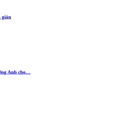
n giản
tiếng Anh cho…