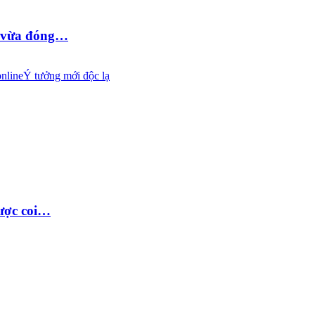
D vừa đóng…
nline
Ý tưởng mới độc lạ
được coi…