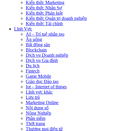
Kiến thức Marketing
Kiến thức Nhân Sự
Kiến thức Pháp luật
Kiến thức Quản trị doanh nghiệp
Kiến thức Tài chính
Lĩnh Vực
AI – Trí tuệ nhân tạo
Ăn uống
Bất động sản
Blockchain
Dịch vụ Doanh nghiệp
Dịch vụ Gia đình
Du lịch
Fintech
Game Mobile
Giáo dục Đào tạo
Iot – Internet of things
Lĩnh vực khác
Lưu trú
Marketing Online
Nội dung số
Nông Nghiệp
Phần mềm
Thời trang
Thương mại điện tử