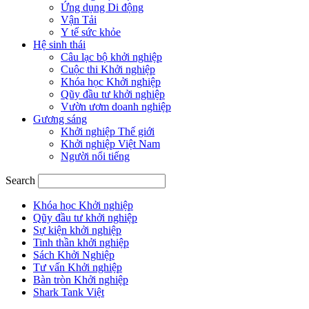
Ứng dụng Di động
Vận Tải
Y tế sức khỏe
Hệ sinh thái
Câu lạc bộ khởi nghiệp
Cuộc thi Khởi nghiệp
Khóa học Khởi nghiệp
Qũy đầu tư khởi nghiệp
Vườn ươm doanh nghiệp
Gương sáng
Khởi nghiệp Thế giới
Khởi nghiệp Việt Nam
Người nổi tiếng
Search
Khóa học Khởi nghiệp
Qũy đầu tư khởi nghiệp
Sự kiện khởi nghiệp
Tinh thần khởi nghiệp
Sách Khởi Nghiệp
Tư vấn Khởi nghiệp
Bàn tròn Khởi nghiệp
Shark Tank Việt