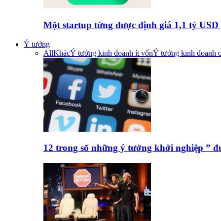
Một startup từng được định giá 1,1 tỷ US
Ý tưởng
All
Khác
Ý tưởng kinh doanh ít vốn
Ý tưởng kinh doanh o
12 trong số những ý tưởng khởi nghiệp ” 