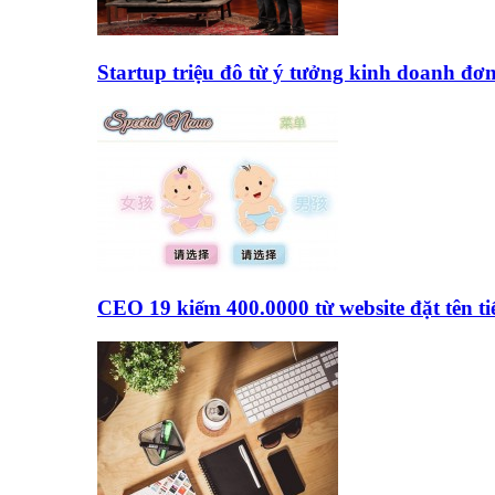
Startup triệu đô từ ý tưởng kinh doanh đơ
CEO 19 kiếm 400.0000 từ website đặt tên 