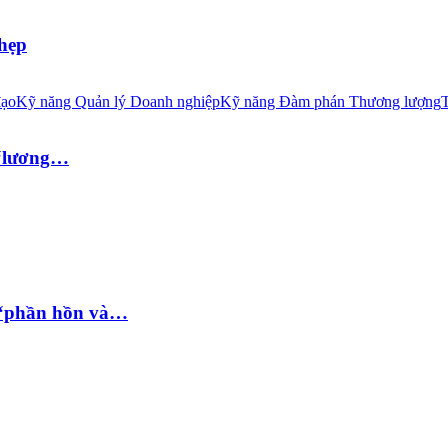
 hẹp
đạo
Kỹ năng Quản lý Doanh nghiệp
Kỹ năng Đàm phán Thương lượng
T
 “lương…
 “phần hồn và…