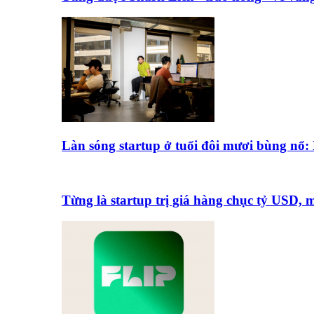
Làn sóng startup ở tuổi đôi mươi bùng nổ
Từng là startup trị giá hàng chục tỷ USD,