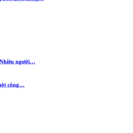
: Nhiều người…
 một công…