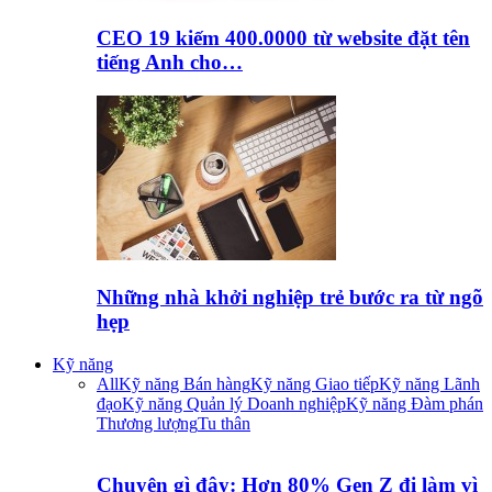
CEO 19 kiếm 400.0000 từ website đặt tên
tiếng Anh cho…
Những nhà khởi nghiệp trẻ bước ra từ ngõ
hẹp
Kỹ năng
All
Kỹ năng Bán hàng
Kỹ năng Giao tiếp
Kỹ năng Lãnh
đạo
Kỹ năng Quản lý Doanh nghiệp
Kỹ năng Đàm phán
Thương lượng
Tu thân
Chuyện gì đây: Hơn 80% Gen Z đi làm vì