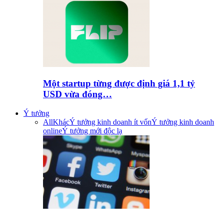
Một startup từng được định giá 1,1 tỷ
USD vừa đóng…
Ý tưởng
All
Khác
Ý tưởng kinh doanh ít vốn
Ý tưởng kinh doanh
online
Ý tưởng mới độc lạ