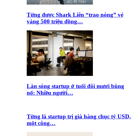
Từng được Shark Liên “trao nóng” vé
vàng 500 triệu đồng…
Làn sóng startup ở tuổi đôi mươi bùng
nổ: Nhiều người…
Từng là startup trị giá hàng chục tỷ USD,
một công…