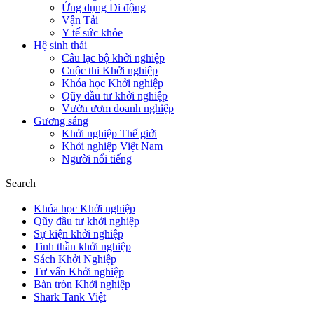
Ứng dụng Di động
Vận Tải
Y tế sức khỏe
Hệ sinh thái
Câu lạc bộ khởi nghiệp
Cuộc thi Khởi nghiệp
Khóa học Khởi nghiệp
Qũy đầu tư khởi nghiệp
Vườn ươm doanh nghiệp
Gương sáng
Khởi nghiệp Thế giới
Khởi nghiệp Việt Nam
Người nổi tiếng
Search
Khóa học Khởi nghiệp
Qũy đầu tư khởi nghiệp
Sự kiện khởi nghiệp
Tinh thần khởi nghiệp
Sách Khởi Nghiệp
Tư vấn Khởi nghiệp
Bàn tròn Khởi nghiệp
Shark Tank Việt