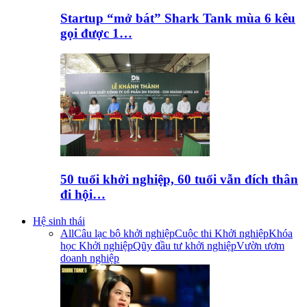
Startup “mở bát” Shark Tank mùa 6 kêu
gọi được 1…
50 tuổi khởi nghiệp, 60 tuổi vẫn đích thân
đi hội…
Hệ sinh thái
All
Câu lạc bộ khởi nghiệp
Cuộc thi Khởi nghiệp
Khóa
học Khởi nghiệp
Qũy đầu tư khởi nghiệp
Vườn ươm
doanh nghiệp