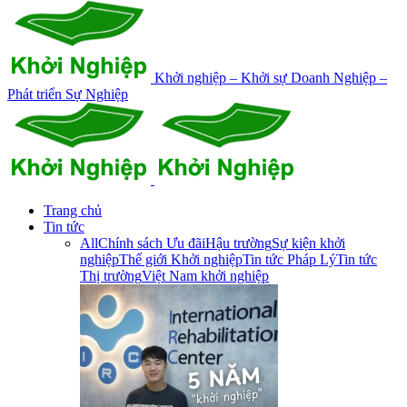
Khởi nghiệp – Khởi sự Doanh Nghiệp –
Phát triển Sự Nghiệp
Trang chủ
Tin tức
All
Chính sách Ưu đãi
Hậu trường
Sự kiện khởi
nghiệp
Thế giới Khởi nghiệp
Tin tức Pháp Lý
Tin tức
Thị trường
Việt Nam khởi nghiệp