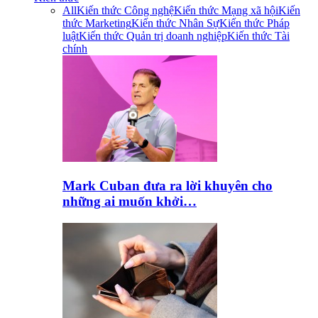
All
Kiến thức Công nghệ
Kiến thức Mạng xã hội
Kiến
thức Marketing
Kiến thức Nhân Sự
Kiến thức Pháp
luật
Kiến thức Quản trị doanh nghiệp
Kiến thức Tài
chính
Mark Cuban đưa ra lời khuyên cho
những ai muốn khởi…