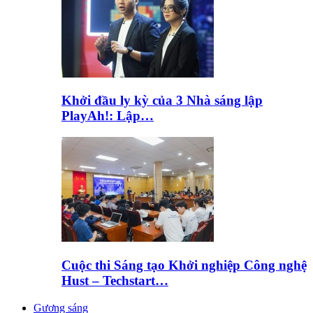
Khởi đầu ly kỳ của 3 Nhà sáng lập
PlayAh!: Lập…
Cuộc thi Sáng tạo Khởi nghiệp Công nghệ
Hust – Techstart…
Gương sáng