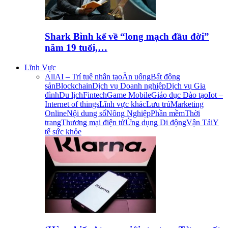
Shark Bình kể về “long mạch đầu đời”
năm 19 tuổi,…
Lĩnh Vực
All
AI – Trí tuệ nhân tạo
Ăn uống
Bất động
sản
Blockchain
Dịch vụ Doanh nghiệp
Dịch vụ Gia
đình
Du lịch
Fintech
Game Mobile
Giáo dục Đào tạo
Iot –
Internet of things
Lĩnh vực khác
Lưu trú
Marketing
Online
Nội dung số
Nông Nghiệp
Phần mềm
Thời
trang
Thương mại điện tử
Ứng dụng Di động
Vận Tải
Y
tế sức khỏe