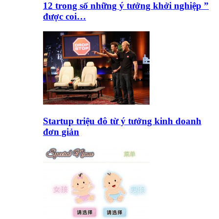
12 trong số những ý tưởng khởi nghiệp ”
được coi…
Startup triệu đô từ ý tưởng kinh doanh
đơn giản