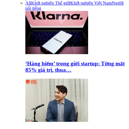
All
Khởi nghiệp Thế giới
Khởi nghiệp Việt Nam
Người
nổi tiếng
‘Hàng hiếm’ trong giới startup: Từng mất
85% giá trị, thua…