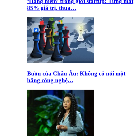
‘Hàng hiếm’ trong giới startup: Từng mất
85% giá trị, thua…
Buồn của Châu Âu: Không có nổi một
hãng công nghệ…