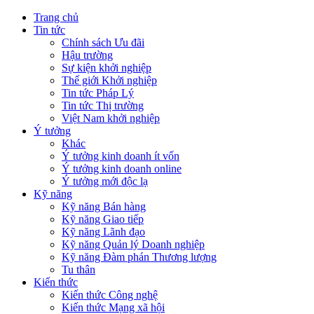
Trang chủ
Tin tức
Chính sách Ưu đãi
Hậu trường
Sự kiện khởi nghiệp
Thế giới Khởi nghiệp
Tin tức Pháp Lý
Tin tức Thị trường
Việt Nam khởi nghiệp
Ý tưởng
Khác
Ý tưởng kinh doanh ít vốn
Ý tưởng kinh doanh online
Ý tưởng mới độc lạ
Kỹ năng
Kỹ năng Bán hàng
Kỹ năng Giao tiếp
Kỹ năng Lãnh đạo
Kỹ năng Quản lý Doanh nghiệp
Kỹ năng Đàm phán Thương lượng
Tu thân
Kiến thức
Kiến thức Công nghệ
Kiến thức Mạng xã hội