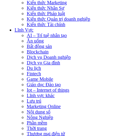
Kiến thức Marketing
Kiến thức Nhân Sự
Kiến thức Pháp luật
Kiến thức Quản trị doanh nghiệp
Kiến thức Tài chính
Lĩnh Vực
AI – Trí tuệ nhân tạo
Ăn uống
Bất động sản
Blockchain
Dịch vụ Doanh nghiệp
Dịch vụ Gia đình
Du lịch
Fintech
Game Mobile
Giáo dục Đào tạo
Iot – Internet of things
Lĩnh vực khác
Lưu trú
Marketing Online
Nội dung số
Nông Nghiệp
Phần mềm
Thời trang
Thương mại điện tử