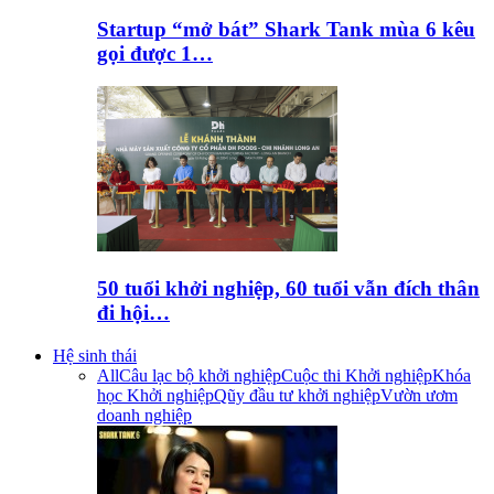
Startup “mở bát” Shark Tank mùa 6 kêu
gọi được 1…
50 tuổi khởi nghiệp, 60 tuổi vẫn đích thân
đi hội…
Hệ sinh thái
All
Câu lạc bộ khởi nghiệp
Cuộc thi Khởi nghiệp
Khóa
học Khởi nghiệp
Qũy đầu tư khởi nghiệp
Vườn ươm
doanh nghiệp