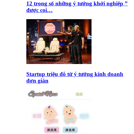
12 trong số những ý tưởng khởi nghiệp ”
được coi…
Startup triệu đô từ ý tưởng kinh doanh
đơn giản