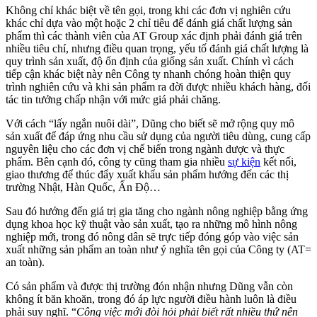
Không chỉ khác biệt về tên gọi, trong khi các đơn vị nghiên cứu
khác chỉ dựa vào một hoặc 2 chỉ tiêu để đánh giá chất lượng sản
phẩm thì các thành viên của AT Group xác định phải đánh giá trên
nhiều tiêu chí, nhưng điều quan trọng, yếu tố đánh giá chất lượng là
quy trình sản xuất, độ ổn định của giống sản xuất. Chính vì cách
tiếp cận khác biệt này nên Công ty nhanh chóng hoàn thiện quy
trình nghiên cứu và khi sản phẩm ra đời được nhiều khách hàng, đối
tác tin tưởng chấp nhận với mức giá phải chăng.
Với cách “lấy ngắn nuôi dài”, Dũng cho biết sẽ mở rộng quy mô
sản xuất để đáp ứng nhu cầu sử dụng của người tiêu dùng, cung cấp
nguyên liệu cho các đơn vị chế biến trong ngành dược và thực
phẩm. Bên cạnh đó, công ty cũng tham gia nhiều
sự kiện
kết nối,
giao thương để thúc đẩy xuất khẩu sản phẩm hướng đến các thị
trường Nhật, Hàn Quốc, Ấn Độ…
Sau đó hướng đến giá trị gia tăng cho ngành nông nghiệp bằng ứng
dụng khoa học kỹ thuật vào sản xuất, tạo ra những mô hình nông
nghiệp mới, trong đó nông dân sẽ trực tiếp đóng góp vào việc sản
xuất những sản phẩm an toàn như ý nghĩa tên gọi của Công ty (AT=
an toàn).
Có sản phẩm và được thị trường đón nhận nhưng Dũng vẫn còn
không ít băn khoăn, trong đó áp lực người điều hành luôn là điều
phải suy nghĩ. “
Công việc mới đòi hỏi phải biết rất nhiều thứ nên