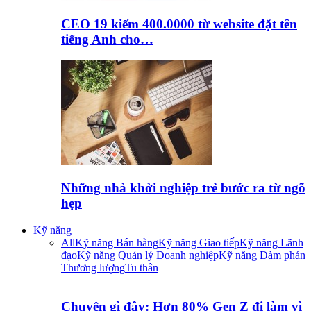
CEO 19 kiếm 400.0000 từ website đặt tên
tiếng Anh cho…
Những nhà khởi nghiệp trẻ bước ra từ ngõ
hẹp
Kỹ năng
All
Kỹ năng Bán hàng
Kỹ năng Giao tiếp
Kỹ năng Lãnh
đạo
Kỹ năng Quản lý Doanh nghiệp
Kỹ năng Đàm phán
Thương lượng
Tu thân
Chuyện gì đây: Hơn 80% Gen Z đi làm vì