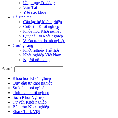
Ứng dụng Di động
Vận Tải
Y tế sức khỏe
Hệ sinh thái
Câu lạc bộ khởi nghiệp
Cuộc thi Khởi nghiệp
Khóa học Khởi nghiệp
Qũy đầu tư khởi nghiệp
Vườn ươm doanh nghiệp
Gương sáng
Khởi nghiệp Thế giới
Khởi nghiệp Việt Nam
Người nổi tiếng
Search
Khóa học Khởi nghiệp
Qũy đầu tư khởi nghiệp
Sự kiện khởi nghiệp
Tinh thần khởi nghiệp
Sách Khởi Nghiệp
Tư vấn Khởi nghiệp
Bàn tròn Khởi nghiệp
Shark Tank Việt