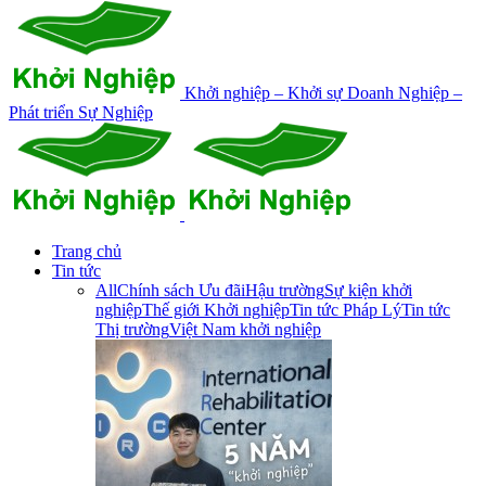
Khởi nghiệp – Khởi sự Doanh Nghiệp –
Phát triển Sự Nghiệp
Trang chủ
Tin tức
All
Chính sách Ưu đãi
Hậu trường
Sự kiện khởi
nghiệp
Thế giới Khởi nghiệp
Tin tức Pháp Lý
Tin tức
Thị trường
Việt Nam khởi nghiệp