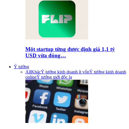
Một startup từng được định giá 1,1 tỷ
USD vừa đóng…
Ý tưởng
All
Khác
Ý tưởng kinh doanh ít vốn
Ý tưởng kinh doanh
online
Ý tưởng mới độc lạ