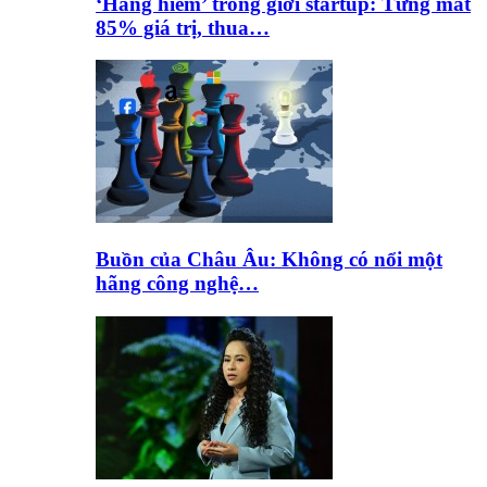
‘Hàng hiếm’ trong giới startup: Từng mất
85% giá trị, thua…
Buồn của Châu Âu: Không có nổi một
hãng công nghệ…