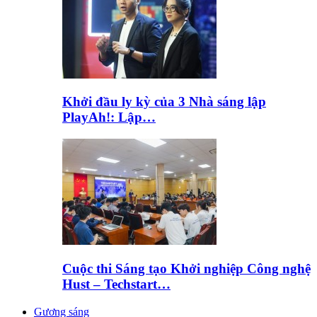
Khởi đầu ly kỳ của 3 Nhà sáng lập
PlayAh!: Lập…
Cuộc thi Sáng tạo Khởi nghiệp Công nghệ
Hust – Techstart…
Gương sáng