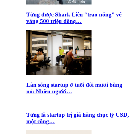
Từng được Shark Liên “trao nóng” vé
vàng 500 triệu đồng…
Làn sóng startup ở tuổi đôi mươi bùng
nổ: Nhiều người…
Từng là startup trị giá hàng chục tỷ USD,
một công…