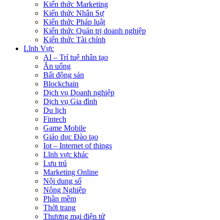
Kiến thức Marketing
Kiến thức Nhân Sự
Kiến thức Pháp luật
Kiến thức Quản trị doanh nghiệp
Kiến thức Tài chính
Lĩnh Vực
AI – Trí tuệ nhân tạo
Ăn uống
Bất động sản
Blockchain
Dịch vụ Doanh nghiệp
Dịch vụ Gia đình
Du lịch
Fintech
Game Mobile
Giáo dục Đào tạo
Iot – Internet of things
Lĩnh vực khác
Lưu trú
Marketing Online
Nội dung số
Nông Nghiệp
Phần mềm
Thời trang
Thương mại điện tử