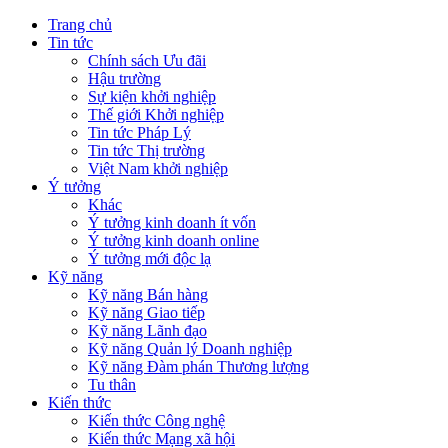
Trang chủ
Tin tức
Chính sách Ưu đãi
Hậu trường
Sự kiện khởi nghiệp
Thế giới Khởi nghiệp
Tin tức Pháp Lý
Tin tức Thị trường
Việt Nam khởi nghiệp
Ý tưởng
Khác
Ý tưởng kinh doanh ít vốn
Ý tưởng kinh doanh online
Ý tưởng mới độc lạ
Kỹ năng
Kỹ năng Bán hàng
Kỹ năng Giao tiếp
Kỹ năng Lãnh đạo
Kỹ năng Quản lý Doanh nghiệp
Kỹ năng Đàm phán Thương lượng
Tu thân
Kiến thức
Kiến thức Công nghệ
Kiến thức Mạng xã hội