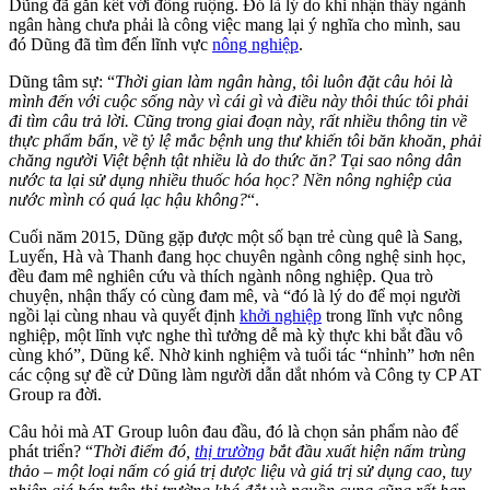
Dũng đã gắn kết với đồng ruộng. Đó là lý do khi nhận thấy ngành
ngân hàng chưa phải là công việc mang lại ý nghĩa cho mình, sau
đó Dũng đã tìm đến lĩnh vực
nông nghiệp
.
Dũng tâm sự: “
Thời gian làm ngân hàng, tôi luôn đặt câu hỏi là
mình đến với cuộc sống này vì cái gì và điều này thôi thúc tôi phải
đi tìm câu trả lời. Cũng trong giai đoạn này, rất nhiều thông tin về
thực phẩm bẩn, về tỷ lệ mắc bệnh ung thư khiến tôi băn khoăn, phải
chăng người Việt bệnh tật nhiều là do thức ăn? Tại sao nông dân
nước ta lại sử dụng nhiều thuốc hóa học? Nền nông nghiệp của
nước mình có quá lạc hậu không?
“.
Cuối năm 2015, Dũng gặp được một số bạn trẻ cùng quê là Sang,
Luyến, Hà và Thanh đang học chuyên ngành công nghệ sinh học,
đều đam mê nghiên cứu và thích ngành nông nghiệp. Qua trò
chuyện, nhận thấy có cùng đam mê, và “đó là lý do để mọi người
ngồi lại cùng nhau và quyết định
khởi nghiệp
trong lĩnh vực nông
nghiệp, một lĩnh vực nghe thì tưởng dễ mà kỳ thực khi bắt đầu vô
cùng khó”, Dũng kể. Nhờ kinh nghiệm và tuổi tác “nhỉnh” hơn nên
các cộng sự đề cử Dũng làm người dẫn dắt nhóm và Công ty CP AT
Group ra đời.
Câu hỏi mà AT Group luôn đau đầu, đó là chọn sản phẩm nào để
phát triển? “
Thời điểm đó,
thị trường
bắt đầu xuất hiện nấm trùng
thảo – một loại nấm có giá trị dược liệu và giá trị sử dụng cao, tuy