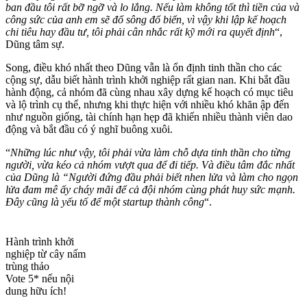
ban đầu tôi rất bỡ ngỡ và lo lắng. Nếu làm không tốt thì tiền của và
công sức của anh em sẽ đổ sông đổ biển, vì vậy khi lập kế hoạch
chi tiêu hay đầu tư, tôi phải cân nhắc rất kỹ mới ra quyết định
“,
Dũng tâm sự.
Song, điều khó nhất theo Dũng vẫn là ổn định tinh thần cho các
cộng sự, dẫu biết hành trình khởi nghiệp rất gian nan. Khi bắt đầu
hành động, cả nhóm đã cùng nhau xây dựng kế hoạch có mục tiêu
và lộ trình cụ thể, nhưng khi thực hiện với nhiều khó khăn ập đến
như nguồn giống, tài chính hạn hẹp đã khiến nhiều thành viên dao
động và bắt đầu có ý nghĩ buông xuôi.
“
Những lúc như vậy, tôi phải vừa làm chỗ dựa tinh thần cho từng
người, vừa kéo cả nhóm vượt qua để đi tiếp. Và điều tâm đắc nhất
của Dũng là “Người đứng đầu phải biết nhen lửa và làm cho ngọn
lửa đam mê ấy cháy mãi để cả đội nhóm cùng phát huy sức mạnh.
Đây cũng là yếu tố để một startup thành công
“.
Hành trình khởi
nghiệp từ cây nấm
trùng thảo
Vote 5* nếu nội
dung hữu ích!