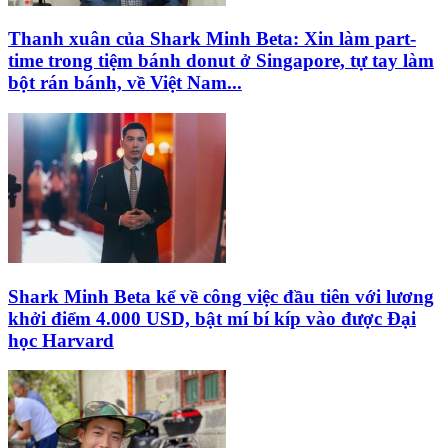
Thanh xuân của Shark Minh Beta: Xin làm part-
time trong tiệm bánh donut ở Singapore, tự tay làm
bột rán bánh, về Việt Nam...
Shark Minh Beta kể về công việc đầu tiên với lương
khởi điểm 4.000 USD, bật mí bí kíp vào được Đại
học Harvard