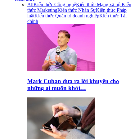
All
Kiến thức Công nghệ
Kiến thức Mạng xã hội
Kiến
thức Marketing
Kiến thức Nhân Sự
Kiến thức Pháp
luật
Kiến thức Quản trị doanh nghiệp
Kiến thức Tài
chính
Mark Cuban đưa ra lời khuyên cho
những ai muốn khởi…