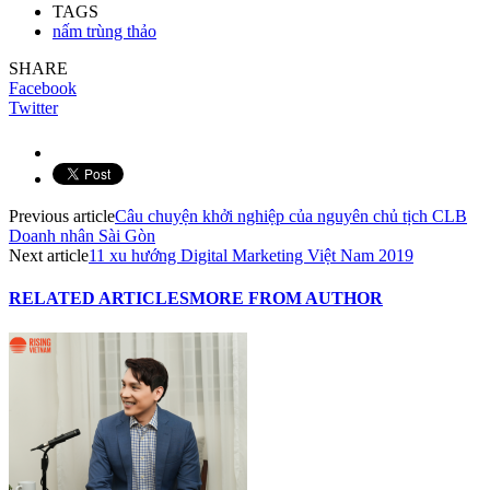
TAGS
nấm trùng thảo
SHARE
Facebook
Twitter
Previous article
Câu chuyện khởi nghiệp của nguyên chủ tịch CLB
Doanh nhân Sài Gòn
Next article
11 xu hướng Digital Marketing Việt Nam 2019
RELATED ARTICLES
MORE FROM AUTHOR