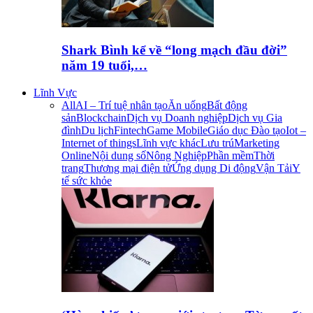
Shark Bình kể về “long mạch đầu đời”
năm 19 tuổi,…
Lĩnh Vực
All
AI – Trí tuệ nhân tạo
Ăn uống
Bất động
sản
Blockchain
Dịch vụ Doanh nghiệp
Dịch vụ Gia
đình
Du lịch
Fintech
Game Mobile
Giáo dục Đào tạo
Iot –
Internet of things
Lĩnh vực khác
Lưu trú
Marketing
Online
Nội dung số
Nông Nghiệp
Phần mềm
Thời
trang
Thương mại điện tử
Ứng dụng Di động
Vận Tải
Y
tế sức khỏe