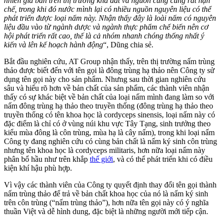
nhiên giá bán trên thị trường khá đắt và nguồn cung cũng rất hạn
chế, trong khi đó nước mình lại có nhiều nguồn nguyên liệu có thể
phát triển được loại nấm này. Nhận thấy đây là loài nấm có nguyên
liệu đầu vào từ ngành dược và ngành thực phẩm chế biến nên cơ
hội phát triển rất cao, thế là cả nhóm nhanh chóng thống nhất ý
kiến và lên kế hoạch hành động
“, Dũng chia sẻ.
Bắt đầu nghiên cứu, AT Group nhận thấy, trên thị trường nấm trùng
thảo được biết đến với tên gọi là đông trùng hạ thảo nên Công ty sử
dụng tên gọi này cho sản phẩm. Nhưng sau thời gian nghiên cứu
sâu và hiểu rõ hơn về bản chất của sản phẩm, các thành viên nhận
thấy có sự khác biệt về bản chất của loại nấm mình đang làm so với
nấm đông trùng hạ thảo theo truyền thống (đông trùng hạ thảo theo
truyền thống có tên khoa học là cordyceps sinensis, loại nấm này có
đặc điểm là chỉ có ở vùng núi khu vực Tây Tạng, sinh trưởng theo
kiểu mùa đông là côn trùng, mùa hạ là cây nấm), trong khi loại nấm
Công ty đang nghiên cứu có cùng bản chất là nấm ký sinh côn trùng
nhưng tên khoa học là cordyceps militaris, hơn nữa loại nấm này
phân bổ hầu như trên khắp
thế giới
, và có thể phát triển khi có điều
kiện khí hậu phù hợp.
Vì vậy các thành viên của Công ty quyết định thay đổi tên gọi thành
nấm trùng thảo để trả về bản chất khoa học của nó là nấm ký sinh
trên côn trùng (“nấm trùng thảo”), hơn nữa tên gọi này có ý nghĩa
thuần Việt và dễ hình dung, đặc biệt là những người mới tiếp cận.