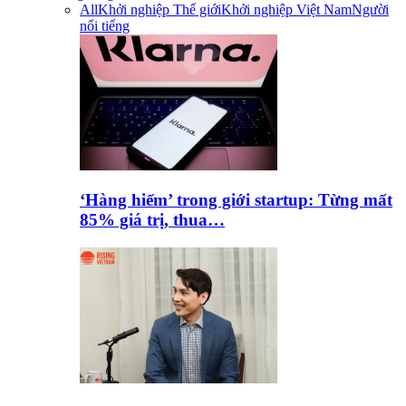
All
Khởi nghiệp Thế giới
Khởi nghiệp Việt Nam
Người
nổi tiếng
‘Hàng hiếm’ trong giới startup: Từng mất
85% giá trị, thua…