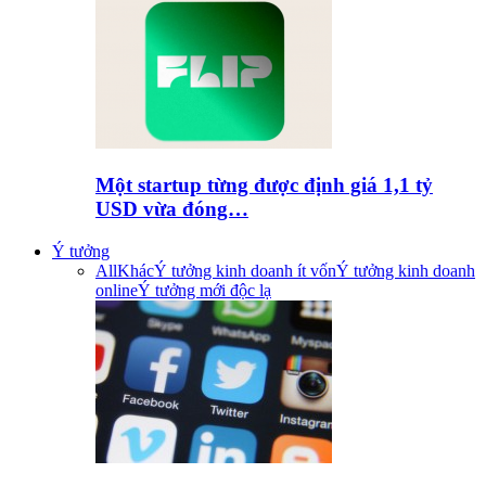
Một startup từng được định giá 1,1 tỷ
USD vừa đóng…
Ý tưởng
All
Khác
Ý tưởng kinh doanh ít vốn
Ý tưởng kinh doanh
online
Ý tưởng mới độc lạ