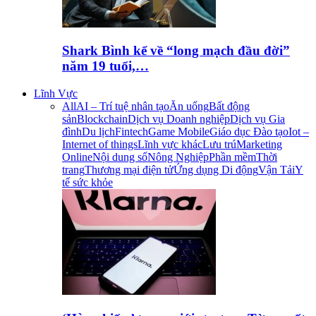
Shark Bình kể về “long mạch đầu đời”
năm 19 tuổi,…
Lĩnh Vực
All
AI – Trí tuệ nhân tạo
Ăn uống
Bất động
sản
Blockchain
Dịch vụ Doanh nghiệp
Dịch vụ Gia
đình
Du lịch
Fintech
Game Mobile
Giáo dục Đào tạo
Iot –
Internet of things
Lĩnh vực khác
Lưu trú
Marketing
Online
Nội dung số
Nông Nghiệp
Phần mềm
Thời
trang
Thương mại điện tử
Ứng dụng Di động
Vận Tải
Y
tế sức khỏe