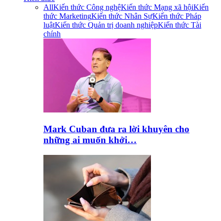
All
Kiến thức Công nghệ
Kiến thức Mạng xã hội
Kiến
thức Marketing
Kiến thức Nhân Sự
Kiến thức Pháp
luật
Kiến thức Quản trị doanh nghiệp
Kiến thức Tài
chính
Mark Cuban đưa ra lời khuyên cho
những ai muốn khởi…