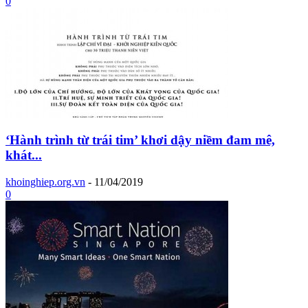
0
‘Hành trình từ trái tim’ khơi dậy niềm đam mê,
khát...
khoinghiep.org.vn
-
11/04/2019
0