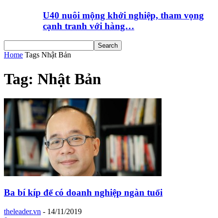
U40 nuôi mộng khởi nghiệp, tham vọng
cạnh tranh với hàng…
Home
Tags
Nhật Bản
Tag: Nhật Bản
Ba bí kíp để có doanh nghiệp ngàn tuổi
theleader.vn
-
14/11/2019