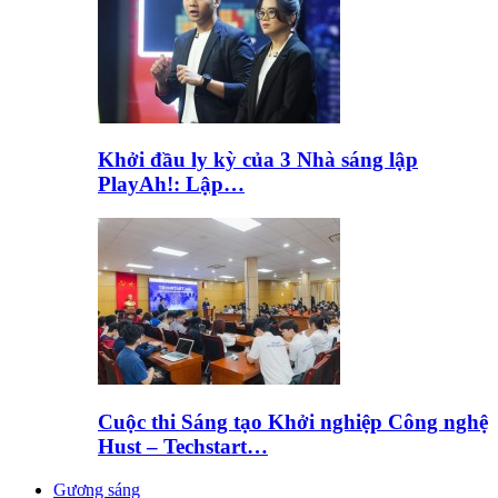
Khởi đầu ly kỳ của 3 Nhà sáng lập
PlayAh!: Lập…
Cuộc thi Sáng tạo Khởi nghiệp Công nghệ
Hust – Techstart…
Gương sáng