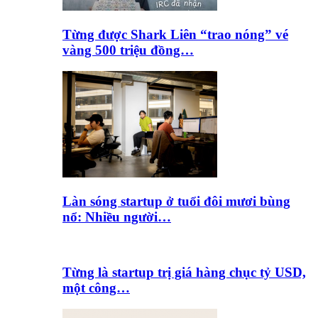
Từng được Shark Liên “trao nóng” vé
vàng 500 triệu đồng…
Làn sóng startup ở tuổi đôi mươi bùng
nổ: Nhiều người…
Từng là startup trị giá hàng chục tỷ USD,
một công…