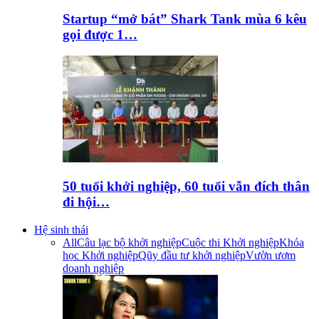
Startup “mở bát” Shark Tank mùa 6 kêu
gọi được 1…
50 tuổi khởi nghiệp, 60 tuổi vẫn đích thân
đi hội…
Hệ sinh thái
All
Câu lạc bộ khởi nghiệp
Cuộc thi Khởi nghiệp
Khóa
học Khởi nghiệp
Qũy đầu tư khởi nghiệp
Vườn ươm
doanh nghiệp