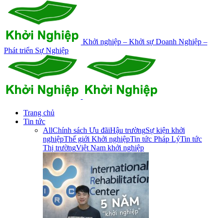
Khởi nghiệp – Khởi sự Doanh Nghiệp –
Phát triển Sự Nghiệp
Trang chủ
Tin tức
All
Chính sách Ưu đãi
Hậu trường
Sự kiện khởi
nghiệp
Thế giới Khởi nghiệp
Tin tức Pháp Lý
Tin tức
Thị trường
Việt Nam khởi nghiệp