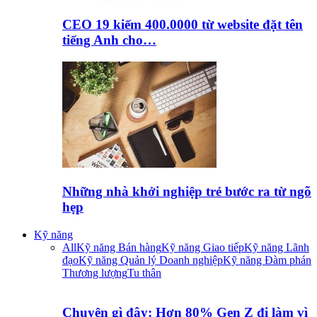
CEO 19 kiếm 400.0000 từ website đặt tên
tiếng Anh cho…
Những nhà khởi nghiệp trẻ bước ra từ ngõ
hẹp
Kỹ năng
All
Kỹ năng Bán hàng
Kỹ năng Giao tiếp
Kỹ năng Lãnh
đạo
Kỹ năng Quản lý Doanh nghiệp
Kỹ năng Đàm phán
Thương lượng
Tu thân
Chuyện gì đây: Hơn 80% Gen Z đi làm vì