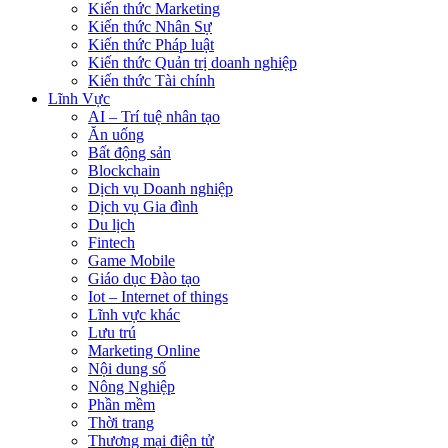
Kiến thức Marketing
Kiến thức Nhân Sự
Kiến thức Pháp luật
Kiến thức Quản trị doanh nghiệp
Kiến thức Tài chính
Lĩnh Vực
AI – Trí tuệ nhân tạo
Ăn uống
Bất động sản
Blockchain
Dịch vụ Doanh nghiệp
Dịch vụ Gia đình
Du lịch
Fintech
Game Mobile
Giáo dục Đào tạo
Iot – Internet of things
Lĩnh vực khác
Lưu trú
Marketing Online
Nội dung số
Nông Nghiệp
Phần mềm
Thời trang
Thương mại điện tử