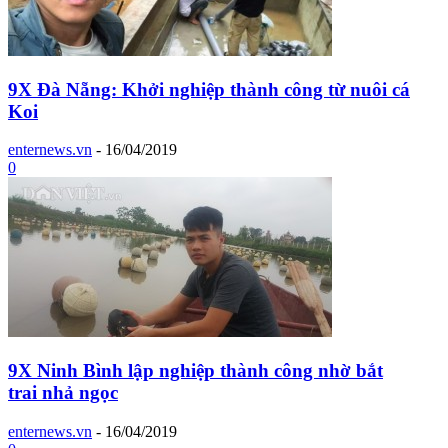
9X Đà Nẵng: Khởi nghiệp thành công từ nuôi cá
Koi
enternews.vn
-
16/04/2019
0
9X Ninh Bình lập nghiệp thành công nhờ bắt
trai nhả ngọc
enternews.vn
-
16/04/2019