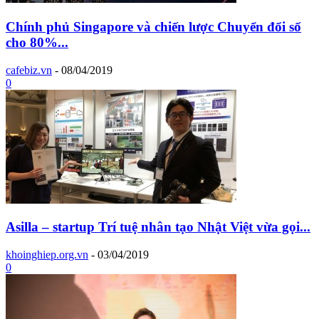
Chính phủ Singapore và chiến lược Chuyển đổi số
cho 80%...
cafebiz.vn
-
08/04/2019
0
Asilla – startup Trí tuệ nhân tạo Nhật Việt vừa gọi...
khoinghiep.org.vn
-
03/04/2019
0