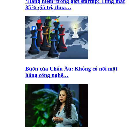
‘Hàng hiếm’ trong giới startup: Từng mất
85% giá trị, thua…
Buồn của Châu Âu: Không có nổi một
hãng công nghệ…