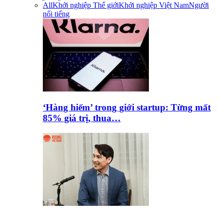
All
Khởi nghiệp Thế giới
Khởi nghiệp Việt Nam
Người
nổi tiếng
‘Hàng hiếm’ trong giới startup: Từng mất
85% giá trị, thua…