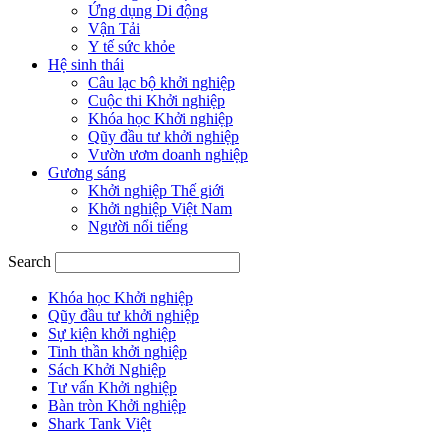
Ứng dụng Di động
Vận Tải
Y tế sức khỏe
Hệ sinh thái
Câu lạc bộ khởi nghiệp
Cuộc thi Khởi nghiệp
Khóa học Khởi nghiệp
Qũy đầu tư khởi nghiệp
Vườn ươm doanh nghiệp
Gương sáng
Khởi nghiệp Thế giới
Khởi nghiệp Việt Nam
Người nổi tiếng
Search
Khóa học Khởi nghiệp
Qũy đầu tư khởi nghiệp
Sự kiện khởi nghiệp
Tinh thần khởi nghiệp
Sách Khởi Nghiệp
Tư vấn Khởi nghiệp
Bàn tròn Khởi nghiệp
Shark Tank Việt