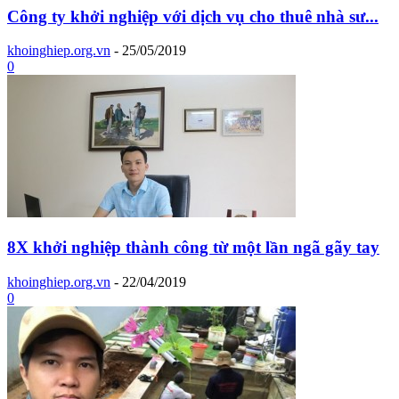
Công ty khởi nghiệp với dịch vụ cho thuê nhà sư...
khoinghiep.org.vn
-
25/05/2019
0
8X khởi nghiệp thành công từ một lần ngã gãy tay
khoinghiep.org.vn
-
22/04/2019
0