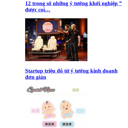
12 trong số những ý tưởng khởi nghiệp ”
được coi…
Startup triệu đô từ ý tưởng kinh doanh
đơn giản