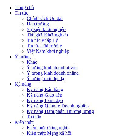
Trang chủ
Tin tức
Chính sách Ưu đãi
Hậu trường
Sự kiện khởi nghiệp
Thế giới Khởi nghiệp
Tin tức Pháp Lý
Tin tức Thị trường
Việt Nam khởi nghiệp
Ý tưởng
Khác
Ý tưởng kinh doanh ít vốn
Ý tưởng kinh doanh online
Ý tưởng mới độc lạ
Kỹ năng
Kỹ năng Bán hàng
Kỹ năng Giao tiếp
Kỹ năng Lãnh đạo
Kỹ năng Quản lý Doanh nghiệp
Kỹ năng Đàm phán Thương lượng
Tu thân
Kiến thức
Kiến thức Công nghệ
Kiến thức Mạng xã hội