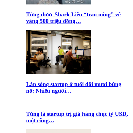
Từng được Shark Liên “trao nóng” vé
vàng 500 triệu đồng…
Làn sóng startup ở tuổi đôi mươi bùng
nổ: Nhiều người…
Từng là startup trị giá hàng chục tỷ USD,
một công…