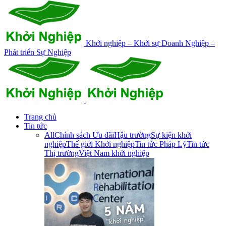
Khởi nghiệp – Khởi sự Doanh Nghiệp –
Phát triển Sự Nghiệp
Trang chủ
Tin tức
All
Chính sách Ưu đãi
Hậu trường
Sự kiện khởi
nghiệp
Thế giới Khởi nghiệp
Tin tức Pháp Lý
Tin tức
Thị trường
Việt Nam khởi nghiệp