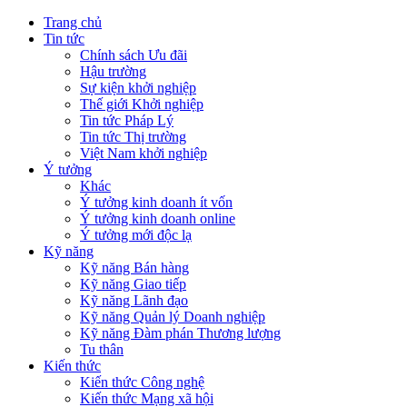
Trang chủ
Tin tức
Chính sách Ưu đãi
Hậu trường
Sự kiện khởi nghiệp
Thế giới Khởi nghiệp
Tin tức Pháp Lý
Tin tức Thị trường
Việt Nam khởi nghiệp
Ý tưởng
Khác
Ý tưởng kinh doanh ít vốn
Ý tưởng kinh doanh online
Ý tưởng mới độc lạ
Kỹ năng
Kỹ năng Bán hàng
Kỹ năng Giao tiếp
Kỹ năng Lãnh đạo
Kỹ năng Quản lý Doanh nghiệp
Kỹ năng Đàm phán Thương lượng
Tu thân
Kiến thức
Kiến thức Công nghệ
Kiến thức Mạng xã hội