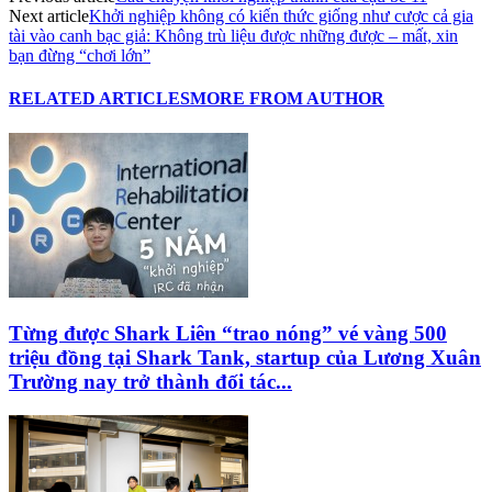
Next article
Khởi nghiệp không có kiến thức giống như cược cả gia
tài vào canh bạc giả: Không trù liệu được những được – mất, xin
bạn đừng “chơi lớn”
RELATED ARTICLES
MORE FROM AUTHOR
Từng được Shark Liên “trao nóng” vé vàng 500
triệu đồng tại Shark Tank, startup của Lương Xuân
Trường nay trở thành đối tác...