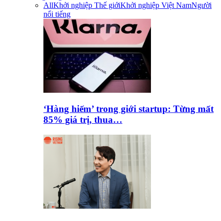
All
Khởi nghiệp Thế giới
Khởi nghiệp Việt Nam
Người
nổi tiếng
‘Hàng hiếm’ trong giới startup: Từng mất
85% giá trị, thua…