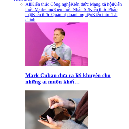
All
Kiến thức Công nghệ
Kiến thức Mạng xã hội
Kiến
thức Marketing
Kiến thức Nhân Sự
Kiến thức Pháp
luật
Kiến thức Quản trị doanh nghiệp
Kiến thức Tài
chính
Mark Cuban đưa ra lời khuyên cho
những ai muốn khởi…