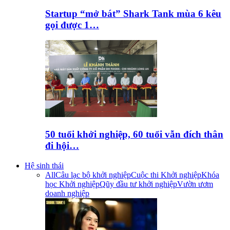
Startup “mở bát” Shark Tank mùa 6 kêu
gọi được 1…
50 tuổi khởi nghiệp, 60 tuổi vẫn đích thân
đi hội…
Hệ sinh thái
All
Câu lạc bộ khởi nghiệp
Cuộc thi Khởi nghiệp
Khóa
học Khởi nghiệp
Qũy đầu tư khởi nghiệp
Vườn ươm
doanh nghiệp