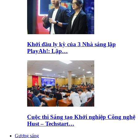
Khởi đầu ly kỳ của 3 Nhà sáng lập
PlayAh!: Lập…
Cuộc thi Sáng tạo Khởi nghiệp Công nghệ
Hust – Techstart…
Gương sáng