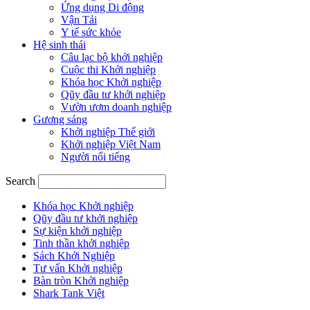
Ứng dụng Di động
Vận Tải
Y tế sức khỏe
Hệ sinh thái
Câu lạc bộ khởi nghiệp
Cuộc thi Khởi nghiệp
Khóa học Khởi nghiệp
Qũy đầu tư khởi nghiệp
Vườn ươm doanh nghiệp
Gương sáng
Khởi nghiệp Thế giới
Khởi nghiệp Việt Nam
Người nổi tiếng
Search
Khóa học Khởi nghiệp
Qũy đầu tư khởi nghiệp
Sự kiện khởi nghiệp
Tinh thần khởi nghiệp
Sách Khởi Nghiệp
Tư vấn Khởi nghiệp
Bàn tròn Khởi nghiệp
Shark Tank Việt