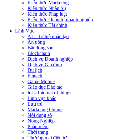
Kiến thức Marketing
Kiến thức Nhân Sự
Kiến thức Pháp luật
Kiến thức Quản trị doanh nghiệp
Kiến thức Tài chính
Lĩnh Vực
AI – Trí tuệ nhân tạo
Ăn uống
Bất động sản
Blockchain
Dịch vụ Doanh nghiệp
Dịch vụ Gia đình
Du lịch
Fintech
Game Mobile
Giáo dục Đào tạo
Iot – Internet of things
Lĩnh vực khác
Lưu trú
Marketing Online
Nội dung số
Nông Nghiệp
Phần mềm
Thời trang
Thương mại điện tử