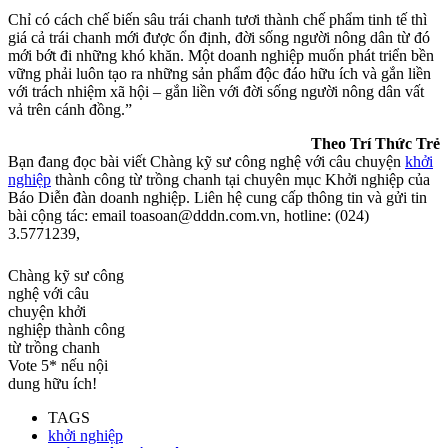
Chỉ có cách chế biến sâu trái chanh tươi thành chế phẩm tinh tế thì
giá cả trái chanh mới được ổn định, đời sống người nông dân từ đó
mới bớt đi những khó khăn. Một doanh nghiệp muốn phát triển bền
vững phải luôn tạo ra những sản phẩm độc đáo hữu ích và gắn liền
với trách nhiệm xã hội – gắn liền với đời sống người nông dân vất
vả trên cánh đồng.”
Theo Trí Thức Trẻ
Bạn đang đọc bài viết Chàng kỹ sư công nghệ với câu chuyện
khởi
nghiệp
thành công từ trồng chanh tại chuyên mục Khởi nghiệp của
Báo Diễn đàn doanh nghiệp. Liên hệ cung cấp thông tin và gửi tin
bài cộng tác: email toasoan@dddn.com.vn, hotline: (024)
3.5771239,
Chàng kỹ sư công
nghệ với câu
chuyện khởi
nghiệp thành công
từ trồng chanh
Vote 5* nếu nội
dung hữu ích!
TAGS
khởi nghiệp