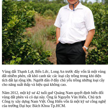
Vùng đất Thạnh Lợi, Bến Lức, Long An trước đây vốn là một vùng
đất nhiễm phèn, rất khó canh tác các loại cây trồng trong khi diện
tích đất lại rộng lớn. Người dân ở đây chủ yếu trồng những loại cây
cho năng suất thấp và hiệu quả không cao.
Năm 2012, một kỹ sư 42 tuổi quê Quảng Nam quyết định biến đổi
vùng đất phèn và cỏ dại này. Ông là Nguyễn Văn Hiển, Chủ tịch
Công ty xây dựng Nam Việt. Ông Hiển vốn là một kỹ sư công nghệ
của trường Đại học Bách Khoa Tp.HCM.