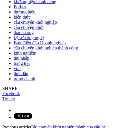
khởi nghiệp thành công
Forbes
thương hiệu
kiến thức
câu chuyện khởi nghiệp
câu chuyện khởi
thành công
kỹ sư công nghệ
Báo Diễn đàn Doanh nghiệp
câu chuyện khởi nghiệp thành công
kinh nghiệm
thu nhập
trang trại
vốn
tinh dầu
trồng chanh
SHARE
Facebook
Twitter
Previous article
Câu chuyện khởi nghiệp thành của cậu bé 11