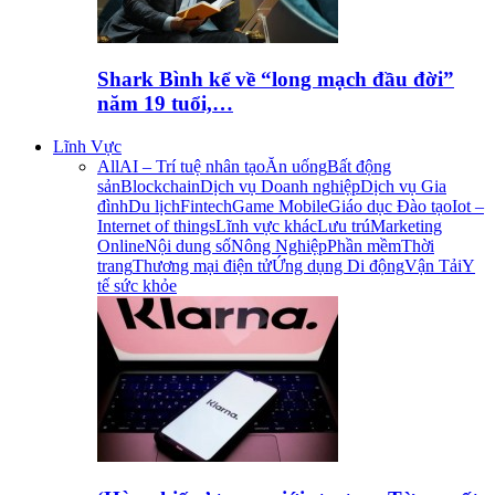
Shark Bình kể về “long mạch đầu đời”
năm 19 tuổi,…
Lĩnh Vực
All
AI – Trí tuệ nhân tạo
Ăn uống
Bất động
sản
Blockchain
Dịch vụ Doanh nghiệp
Dịch vụ Gia
đình
Du lịch
Fintech
Game Mobile
Giáo dục Đào tạo
Iot –
Internet of things
Lĩnh vực khác
Lưu trú
Marketing
Online
Nội dung số
Nông Nghiệp
Phần mềm
Thời
trang
Thương mại điện tử
Ứng dụng Di động
Vận Tải
Y
tế sức khỏe