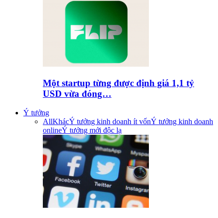
Một startup từng được định giá 1,1 tỷ
USD vừa đóng…
Ý tưởng
All
Khác
Ý tưởng kinh doanh ít vốn
Ý tưởng kinh doanh
online
Ý tưởng mới độc lạ