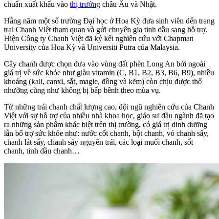
chuẩn xuất khẩu vào
thị trường
châu Âu và Nhật.
Hằng năm một số trường Đại học ở Hoa Kỳ đưa sinh viên đến trang
trại Chanh Việt tham quan và gửi chuyên gia tinh dầu sang hỗ trợ.
Hiện Công ty Chanh Việt đã ký kết nghiên cứu với Chapman
University của Hoa Kỳ và Universiti Putra của Malaysia.
Cây chanh được chọn đưa vào vùng đất phèn Long An bởi ngoài
giá trị về sức khỏe như giàu vitamin (C, B1, B2, B3, B6, B9), nhiều
khoáng (kali, canxi, sắt, magie, đồng và kẽm) còn chịu được thổ
nhưỡng cũng như không bị bấp bênh theo mùa vụ.
Từ những trái chanh chất lượng cao, đội ngũ nghiên cứu của Chanh
Việt với sự hỗ trợ của nhiều nhà khoa học, giáo sư đầu ngành đã tạo
ra những sản phẩm khác biệt trên thị trường, có giá trị dinh dưỡng
lẫn bổ trợ sức khỏe như: nước cốt chanh, bột chanh, vỏ chanh sấy,
chanh lát sấy, chanh sấy nguyên trái, các loại muối chanh, sốt
chanh, tinh dầu chanh…