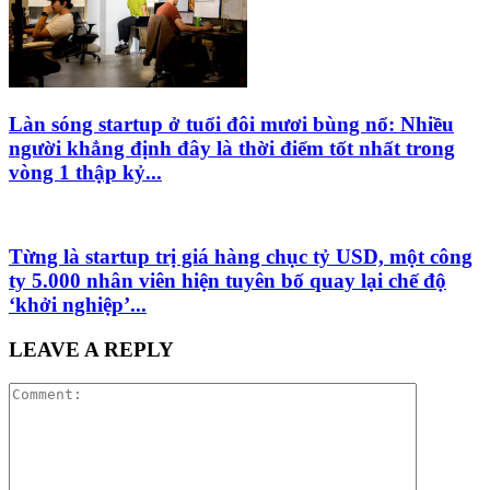
Làn sóng startup ở tuổi đôi mươi bùng nổ: Nhiều
người khẳng định đây là thời điểm tốt nhất trong
vòng 1 thập kỷ...
Từng là startup trị giá hàng chục tỷ USD, một công
ty 5.000 nhân viên hiện tuyên bố quay lại chế độ
‘khởi nghiệp’...
LEAVE A REPLY