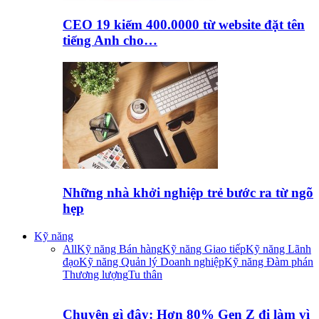
CEO 19 kiếm 400.0000 từ website đặt tên
tiếng Anh cho…
Những nhà khởi nghiệp trẻ bước ra từ ngõ
hẹp
Kỹ năng
All
Kỹ năng Bán hàng
Kỹ năng Giao tiếp
Kỹ năng Lãnh
đạo
Kỹ năng Quản lý Doanh nghiệp
Kỹ năng Đàm phán
Thương lượng
Tu thân
Chuyện gì đây: Hơn 80% Gen Z đi làm vì