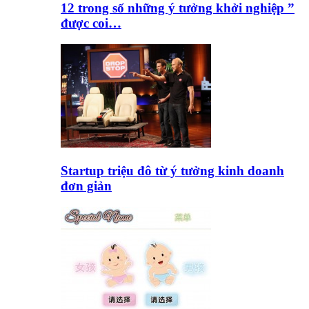
12 trong số những ý tưởng khởi nghiệp ”
được coi…
Startup triệu đô từ ý tưởng kinh doanh
đơn giản