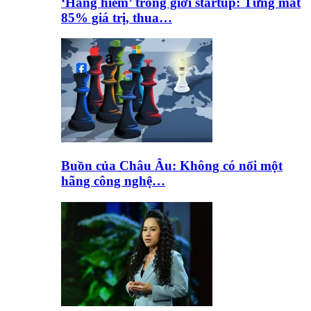
‘Hàng hiếm’ trong giới startup: Từng mất
85% giá trị, thua…
Buồn của Châu Âu: Không có nổi một
hãng công nghệ…