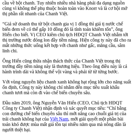
cầu về bột chanh. Tuy nhiên nhiều nhà hàng phải đa dạng nguồn
cùng vì không thể phụ thuộc hoàn toàn vào Knorr và là cơ hội mở
thị phần rất nhanh của Chanh Việt.
“Giả sử doanh thu từ bột chanh gia vị 1 đồng thì giá tị nước chế
biến đem về có thể gấp 10 đồng đó là tính toán khiêm tốn”, ông
Hiển cho biết. Vị CEO kiêm chủ tịch HĐQT Chanh Việt nhắm tới
thị trường nước đóng lon đầy tiềm năng. Hiện công ty này đã cho ra
mắt những thức uống kết hợp với chanh như gấc, mãng cầu, sâm
linh chi.
Ông Hiển cũng thừa nhận thách thức của Chanh Việt trong thị
trường đầy tiềm năng này là thương hiệu. Theo ông điều này là cả
hành trình dài và không thể vội vàng và phải từ từ từng bước.
Với vùng nguyên liệu chanh xanh không hạt rộng lớn cho năng suất
ổn định, Công ty này không chỉ nhắm đến mục tiêu xuất khẩu
chanh tươi mà còn đi vào chế biến chuyên sâu.
Đầu năm 2019, ông Nguyễn Văn Hiển (CEO, Chủ tịch HĐQT
Công ty Chanh Việt) nhận định và xác quyết mục tiêu: “Chỉ bằng
con đường chế biến chuyên sâu thì mới nâng cao chuỗi giá trị của
trái chanh không hạt của
Việt Nam
, mới giải quyết một phần bài
toán khó được mùa mất giá tồn tại nhiều năm qua mà nông dân là
người thiệt hại.