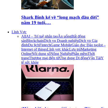
Shark Bình kể về “long mạch đầu đời”
năm 19 tuổi,…
Lĩnh Vực
All
AI – Trí tuệ nhân tạo
Ăn uống
Bất động
sản
Blockchain
Dịch vụ Doanh nghiệp
Dịch vụ Gia
đình
Du lịch
Fintech
Game Mobile
Giáo dục Đào tạo
Iot –
Internet of things
Lĩnh vực khác
Lưu trú
Marketing
Online
Nội dung số
Nông Nghiệp
Phần mềm
Thời
trang
Thương mại điện tử
Ứng dụng Di động
Vận Tải
Y
tế sức khỏe