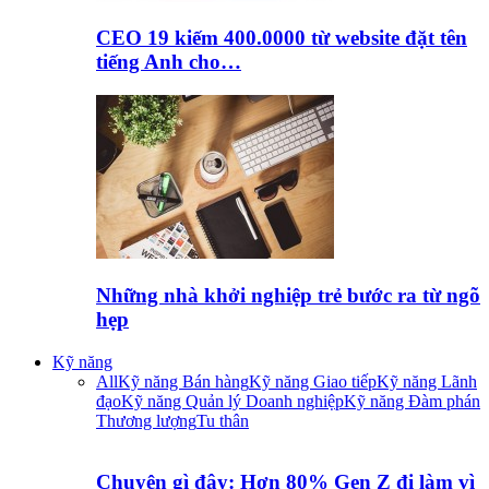
CEO 19 kiếm 400.0000 từ website đặt tên
tiếng Anh cho…
Những nhà khởi nghiệp trẻ bước ra từ ngõ
hẹp
Kỹ năng
All
Kỹ năng Bán hàng
Kỹ năng Giao tiếp
Kỹ năng Lãnh
đạo
Kỹ năng Quản lý Doanh nghiệp
Kỹ năng Đàm phán
Thương lượng
Tu thân
Chuyện gì đây: Hơn 80% Gen Z đi làm vì