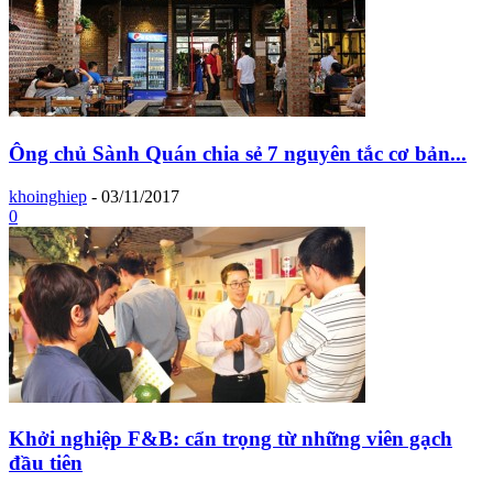
Ông chủ Sành Quán chia sẻ 7 nguyên tắc cơ bản...
khoinghiep
-
03/11/2017
0
Khởi nghiệp F&B: cẩn trọng từ những viên gạch
đầu tiên