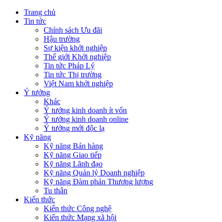
Trang chủ
Tin tức
Chính sách Ưu đãi
Hậu trường
Sự kiện khởi nghiệp
Thế giới Khởi nghiệp
Tin tức Pháp Lý
Tin tức Thị trường
Việt Nam khởi nghiệp
Ý tưởng
Khác
Ý tưởng kinh doanh ít vốn
Ý tưởng kinh doanh online
Ý tưởng mới độc lạ
Kỹ năng
Kỹ năng Bán hàng
Kỹ năng Giao tiếp
Kỹ năng Lãnh đạo
Kỹ năng Quản lý Doanh nghiệp
Kỹ năng Đàm phán Thương lượng
Tu thân
Kiến thức
Kiến thức Công nghệ
Kiến thức Mạng xã hội