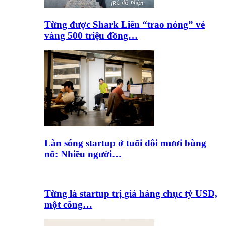
Từng được Shark Liên “trao nóng” vé
vàng 500 triệu đồng…
Làn sóng startup ở tuổi đôi mươi bùng
nổ: Nhiều người…
Từng là startup trị giá hàng chục tỷ USD,
một công…