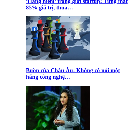
‘Hàng hiếm’ trong giới startup: Từng mất
85% giá trị, thua…
Buồn của Châu Âu: Không có nổi một
hãng công nghệ…