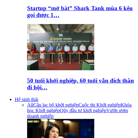
Startup “mở bát” Shark Tank mùa 6 kêu
gọi được 1…
50 tuổi khởi nghiệp, 60 tuổi vẫn đích thân
đi hội…
Hệ sinh thái
All
Câu lạc bộ khởi nghiệp
Cuộc thi Khởi nghiệp
Khóa
học Khởi nghiệp
Qũy đầu tư khởi nghiệp
Vườn ươm
doanh nghiệp