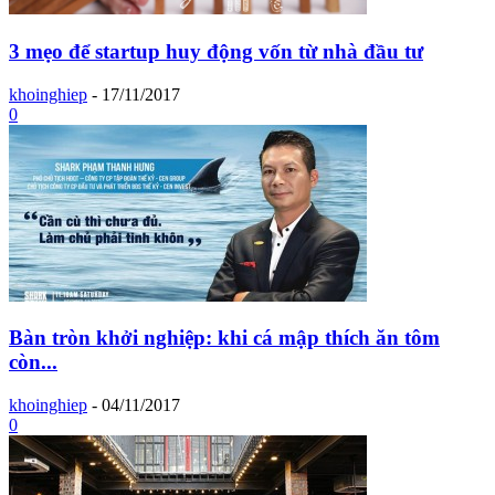
3 mẹo để startup huy động vốn từ nhà đầu tư
khoinghiep
-
17/11/2017
0
Bàn tròn khởi nghiệp: khi cá mập thích ăn tôm
còn...
khoinghiep
-
04/11/2017
0