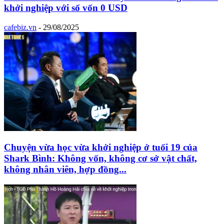
khởi nghiệp với số vốn 0 USD
cafebiz.vn
-
29/08/2025
Chuyện vừa học vừa khởi nghiệp ở tuổi 19 của
Shark Bình: Không vốn, không cơ sở vật chất,
không nhân viên, hợp đồng...