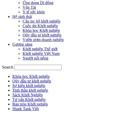
Ứng dụng Di động
Vận Tải
Y tế sức khỏe
Hệ sinh thái
Câu lạc bộ khởi nghiệp
Cuộc thi Khởi nghiệp
Khóa học Khởi nghiệp
Qũy đầu tư khởi nghiệp
Vườn ươm doanh nghiệp
Gương sáng
Khởi nghiệp Thế giới
Khởi nghiệp Việt Nam
Người nổi tiếng
Search
Khóa học Khởi nghiệp
Qũy đầu tư khởi nghiệp
Sự kiện khởi nghiệp
Tinh thần khởi nghiệp
Sách Khởi Nghiệp
Tư vấn Khởi nghiệp
Bàn tròn Khởi nghiệp
Shark Tank Việt