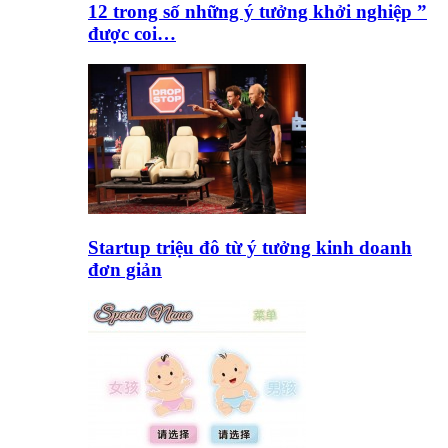
12 trong số những ý tưởng khởi nghiệp ”
được coi…
Startup triệu đô từ ý tưởng kinh doanh
đơn giản