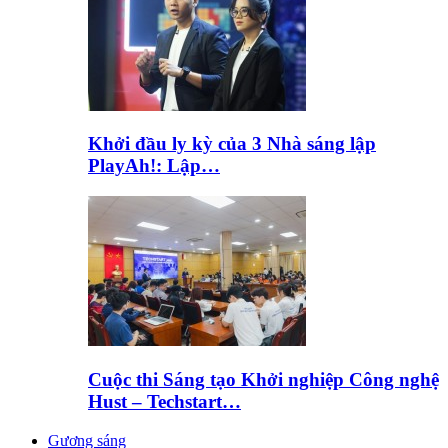
Khởi đầu ly kỳ của 3 Nhà sáng lập
PlayAh!: Lập…
Cuộc thi Sáng tạo Khởi nghiệp Công nghệ
Hust – Techstart…
Gương sáng