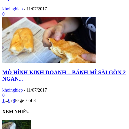
khoinghiep
-
11/07/2017
0
MÔ HÌNH KINH DOANH – BÁNH MÌ SÀI GÒN 2
NGÀN...
khoinghiep
-
11/07/2017
0
1
...
6
7
8
Page 7 of 8
XEM NHIỀU