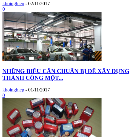
khoinghiep
-
02/11/2017
0
NHỮNG ĐIỀU CẦN CHUẨN BỊ ĐỂ XÂY DỰNG
THÀNH CÔNG MỘT...
khoinghiep
-
01/11/2017
0