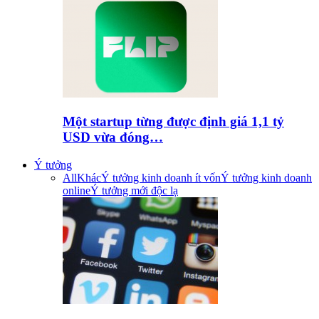
Một startup từng được định giá 1,1 tỷ
USD vừa đóng…
Ý tưởng
All
Khác
Ý tưởng kinh doanh ít vốn
Ý tưởng kinh doanh
online
Ý tưởng mới độc lạ