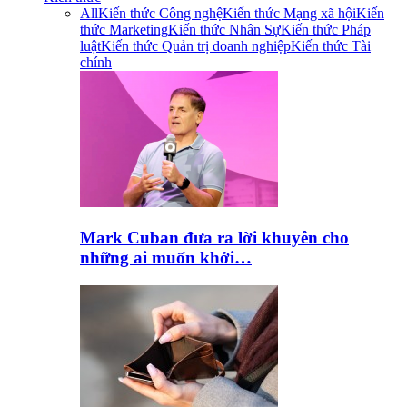
All
Kiến thức Công nghệ
Kiến thức Mạng xã hội
Kiến
thức Marketing
Kiến thức Nhân Sự
Kiến thức Pháp
luật
Kiến thức Quản trị doanh nghiệp
Kiến thức Tài
chính
Mark Cuban đưa ra lời khuyên cho
những ai muốn khởi…