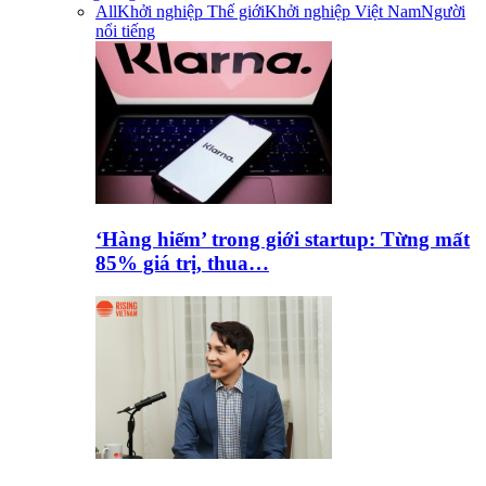
All
Khởi nghiệp Thế giới
Khởi nghiệp Việt Nam
Người
nổi tiếng
‘Hàng hiếm’ trong giới startup: Từng mất
85% giá trị, thua…