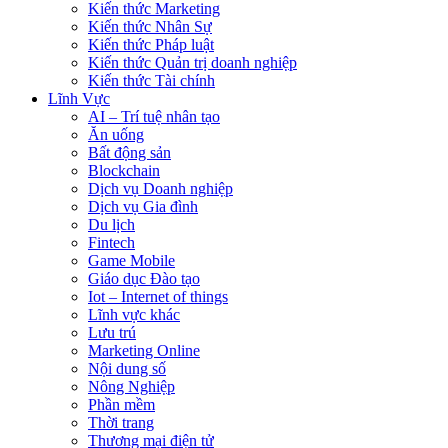
Kiến thức Marketing
Kiến thức Nhân Sự
Kiến thức Pháp luật
Kiến thức Quản trị doanh nghiệp
Kiến thức Tài chính
Lĩnh Vực
AI – Trí tuệ nhân tạo
Ăn uống
Bất động sản
Blockchain
Dịch vụ Doanh nghiệp
Dịch vụ Gia đình
Du lịch
Fintech
Game Mobile
Giáo dục Đào tạo
Iot – Internet of things
Lĩnh vực khác
Lưu trú
Marketing Online
Nội dung số
Nông Nghiệp
Phần mềm
Thời trang
Thương mại điện tử