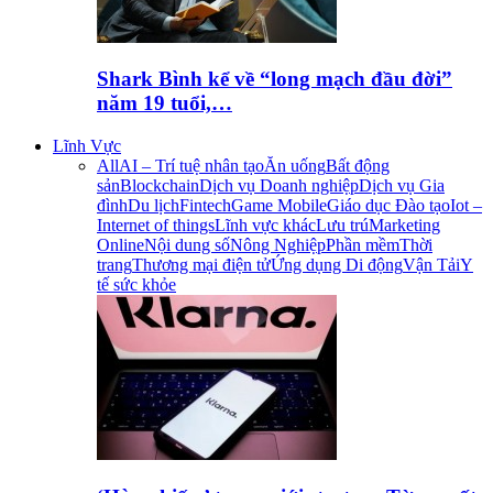
Shark Bình kể về “long mạch đầu đời”
năm 19 tuổi,…
Lĩnh Vực
All
AI – Trí tuệ nhân tạo
Ăn uống
Bất động
sản
Blockchain
Dịch vụ Doanh nghiệp
Dịch vụ Gia
đình
Du lịch
Fintech
Game Mobile
Giáo dục Đào tạo
Iot –
Internet of things
Lĩnh vực khác
Lưu trú
Marketing
Online
Nội dung số
Nông Nghiệp
Phần mềm
Thời
trang
Thương mại điện tử
Ứng dụng Di động
Vận Tải
Y
tế sức khỏe