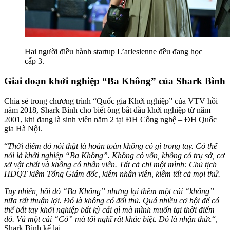
Hai người điều hành startup L’arlesienne đều đang học
cấp 3.
Giai đoạn khởi nghiệp “Ba Không” của Shark Bình
Chia sẻ trong chương trình “Quốc gia Khởi nghiệp” của VTV hồi
năm 2018, Shark Bình cho biết ông bắt đầu khởi nghiệp từ năm
2001, khi đang là sinh viên năm 2 tại ĐH Công nghệ – ĐH Quốc
gia Hà Nội.
“
Thời điểm đó nói thật là hoàn toàn không có gì trong tay. Có thể
nói là khởi nghiệp “Ba Không”. Không có vốn, không có trụ sở, cơ
sở vật chất và không có nhân viên. Tất cả chỉ một mình: Chủ tịch
HĐQT kiêm Tổng Giám đốc, kiêm nhân viên, kiêm tất cả mọi thứ.
Tuy nhiên, hồi đó “Ba Không” nhưng lại thêm một cái “không”
nữa rất thuận lợi. Đó là không có đối thủ. Quá nhiều cơ hội để có
thể bắt tay khởi nghiệp bất kỳ cái gì mà mình muốn tại thời điểm
đó. Và một cái “Có” mà tôi nghĩ rất khác biệt. Đó là nhận thức
“,
Shark Bình kể lại.