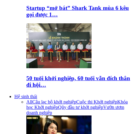
Startup “mở bát” Shark Tank mùa 6 kêu
gọi được 1…
50 tuổi khởi nghiệp, 60 tuổi vẫn đích thân
đi hội…
Hệ sinh thái
All
Câu lạc bộ khởi nghiệp
Cuộc thi Khởi nghiệp
Khóa
học Khởi nghiệp
Qũy đầu tư khởi nghiệp
Vườn ươm
doanh nghiệp