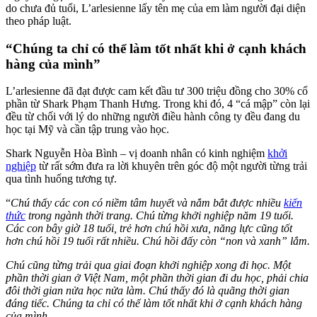
do chưa đủ tuổi, L’arlesienne lấy tên mẹ của em làm người đại diện
theo pháp luật.
“Chúng ta chỉ có thể làm tốt nhất khi ở cạnh khách
hàng của mình”
L’arlesienne đã đạt được cam kết đầu tư 300 triệu đồng cho 30% cổ
phần từ Shark Phạm Thanh Hưng. Trong khi đó, 4 “cá mập” còn lại
đều từ chối với lý do những người điều hành công ty đều đang du
học tại Mỹ và cần tập trung vào học.
Shark Nguyễn Hòa Bình – vị doanh nhân có kinh nghiệm
khởi
nghiệp
từ rất sớm đưa ra lời khuyên trên góc độ một người từng trải
qua tình huống tương tự.
“
Chú thấy các con có niềm tâm huyết và nắm bắt được nhiều
kiến
thức
trong ngành thời trang. Chú từng khởi nghiệp năm 19 tuổi.
Các con bây giờ 18 tuổi, trẻ hơn chú hồi xưa, năng lực cũng tốt
hơn chú hồi 19 tuổi rất nhiều. Chú hồi đấy còn “non và xanh” lắm.
Chú cũng từng trải qua giai đoạn khởi nghiệp xong đi học. Một
phần thời gian ở Việt Nam, một phần thời gian đi du học, phải chia
đôi thời gian nửa học nửa làm. Chú thấy đó là quãng thời gian
đáng tiếc. Chúng ta chỉ có thể làm tốt nhất khi ở cạnh khách hàng
của mình.