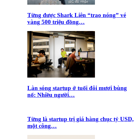
Từng được Shark Liên “trao nóng” vé
vàng 500 triệu đồng…
Làn sóng startup ở tuổi đôi mươi bùng
nổ: Nhiều người…
Từng là startup trị giá hàng chục tỷ USD,
một công…