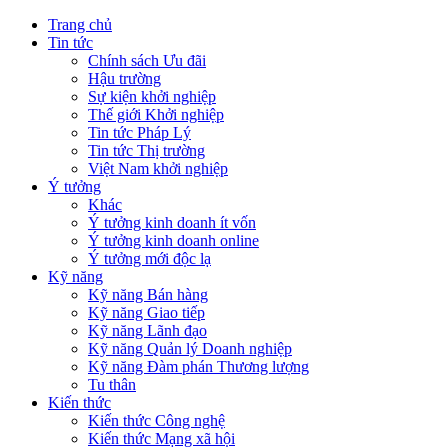
Trang chủ
Tin tức
Chính sách Ưu đãi
Hậu trường
Sự kiện khởi nghiệp
Thế giới Khởi nghiệp
Tin tức Pháp Lý
Tin tức Thị trường
Việt Nam khởi nghiệp
Ý tưởng
Khác
Ý tưởng kinh doanh ít vốn
Ý tưởng kinh doanh online
Ý tưởng mới độc lạ
Kỹ năng
Kỹ năng Bán hàng
Kỹ năng Giao tiếp
Kỹ năng Lãnh đạo
Kỹ năng Quản lý Doanh nghiệp
Kỹ năng Đàm phán Thương lượng
Tu thân
Kiến thức
Kiến thức Công nghệ
Kiến thức Mạng xã hội