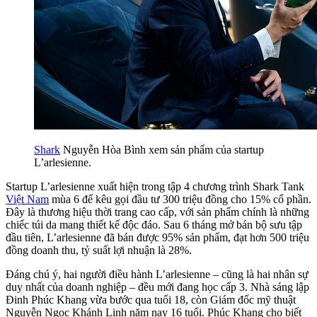
Shark
Nguyễn Hòa Bình xem sản phẩm của startup
L’arlesienne.
Startup L’arlesienne xuất hiện trong tập 4 chương trình Shark Tank
Việt Nam
mùa 6 để kêu gọi đầu tư 300 triệu đồng cho 15% cổ phần.
Đây là thương hiệu thời trang cao cấp, với sản phẩm chính là những
chiếc túi da mang thiết kế độc đáo. Sau 6 tháng mở bán bộ sưu tập
đầu tiên, L’arlesienne đã bán được 95% sản phẩm, đạt hơn 500 triệu
đồng doanh thu, tỷ suất lợi nhuận là 28%.
Đáng chú ý, hai người điều hành L’arlesienne – cũng là hai nhân sự
duy nhất của doanh nghiệp – đều mới đang học cấp 3. Nhà sáng lập
Đinh Phúc Khang vừa bước qua tuổi 18, còn Giám đốc mỹ thuật
Nguyễn Ngọc Khánh Linh năm nay 16 tuổi. Phúc Khang cho biết