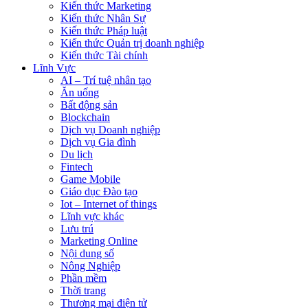
Kiến thức Marketing
Kiến thức Nhân Sự
Kiến thức Pháp luật
Kiến thức Quản trị doanh nghiệp
Kiến thức Tài chính
Lĩnh Vực
AI – Trí tuệ nhân tạo
Ăn uống
Bất động sản
Blockchain
Dịch vụ Doanh nghiệp
Dịch vụ Gia đình
Du lịch
Fintech
Game Mobile
Giáo dục Đào tạo
Iot – Internet of things
Lĩnh vực khác
Lưu trú
Marketing Online
Nội dung số
Nông Nghiệp
Phần mềm
Thời trang
Thương mại điện tử