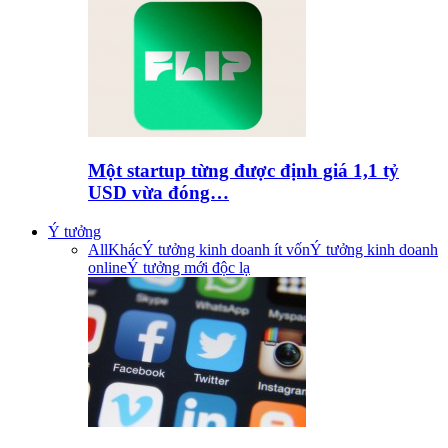
Một startup từng được định giá 1,1 tỷ
USD vừa đóng…
Ý tưởng
All
Khác
Ý tưởng kinh doanh ít vốn
Ý tưởng kinh doanh
online
Ý tưởng mới độc lạ