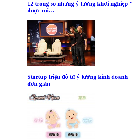
12 trong số những ý tưởng khởi nghiệp ”
được coi…
Startup triệu đô từ ý tưởng kinh doanh
đơn giản