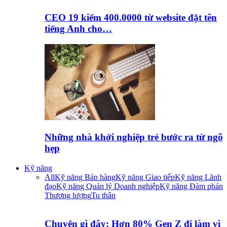
CEO 19 kiếm 400.0000 từ website đặt tên
tiếng Anh cho…
Những nhà khởi nghiệp trẻ bước ra từ ngõ
hẹp
Kỹ năng
All
Kỹ năng Bán hàng
Kỹ năng Giao tiếp
Kỹ năng Lãnh
đạo
Kỹ năng Quản lý Doanh nghiệp
Kỹ năng Đàm phán
Thương lượng
Tu thân
Chuyện gì đây: Hơn 80% Gen Z đi làm vì