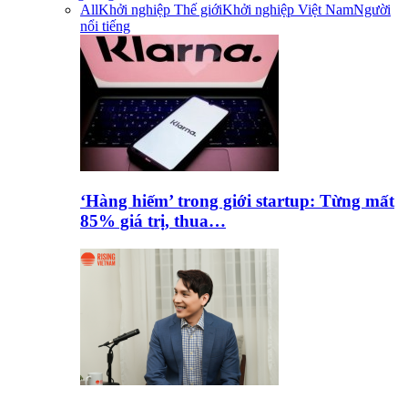
All
Khởi nghiệp Thế giới
Khởi nghiệp Việt Nam
Người
nổi tiếng
‘Hàng hiếm’ trong giới startup: Từng mất
85% giá trị, thua…