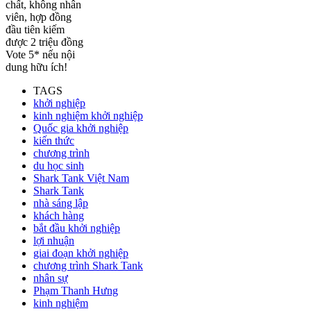
chất, không nhân
viên, hợp đồng
đầu tiên kiếm
được 2 triệu đồng
Vote 5* nếu nội
dung hữu ích!
TAGS
khởi nghiệp
kinh nghiệm khởi nghiệp
Quốc gia khởi nghiệp
kiến thức
chương trình
du học sinh
Shark Tank Việt Nam
Shark Tank
nhà sáng lập
khách hàng
bắt đầu khởi nghiệp
lợi nhuận
giai đoạn khởi nghiệp
chương trình Shark Tank
nhân sự
Phạm Thanh Hưng
kinh nghiệm