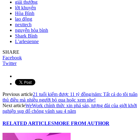
giải thưởng
lời khuyên
Hòa Bình
lao động
nexttech
nguyễn hòa bình
Shark Bình
L'arlesienne
SHARE
Facebook
Twitter
Previous article
21 tuổi kiếm được 11 tỷ đồng/năm: Tất cả do tôi tuân
thủ điều mà nhiều người bỏ qua hoặc xem nhẹ!
Next article
WeWork chính thức xin phá sản, tượng đài của giới khởi
nghiệp sụp đổ chóng vánh sau 4 năm
RELATED ARTICLES
MORE FROM AUTHOR