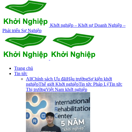
Khởi nghiệp – Khởi sự Doanh Nghiệp –
Phát triển Sự Nghiệp
Trang chủ
Tin tức
All
Chính sách Ưu đãi
Hậu trường
Sự kiện khởi
nghiệp
Thế giới Khởi nghiệp
Tin tức Pháp Lý
Tin tức
Thị trường
Việt Nam khởi nghiệp