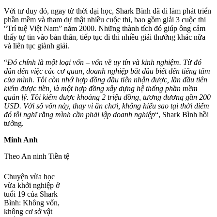
Với tư duy đó, ngay từ thời đại học, Shark Bình đã đi làm phát triển
phần mềm và tham dự thật nhiều cuộc thi, bao gồm giải 3 cuộc thi
“Trí tuệ Việt Nam” năm 2000. Những thành tích đó giúp ông cảm
thấy tự tin vào bản thân, tiếp tục đi thi nhiều giải thưởng khác nữa
và liên tục giành giải.
“
Đó chính là một loại vốn – vốn về uy tín và kinh nghiệm. Từ đó
dẫn đến việc các cơ quan, doanh nghiệp bắt đầu biết đến tiếng tăm
của mình. Tôi còn nhớ hợp đồng đầu tiên nhận được, lần đầu tiên
kiếm được tiền, là một hợp đồng xây dựng hệ thống phần mềm
quản lý. Tôi kiếm được khoảng 2 triệu đồng, tương đương gần 200
USD. Với số vốn này, thay vì ăn chơi, không hiểu sao tại thời điểm
đó tôi nghĩ rằng mình cần phải lập doanh nghiệp
“, Shark Bình hồi
tưởng.
Minh Anh
Theo An ninh Tiền tệ
Chuyện vừa học
vừa khởi nghiệp ở
tuổi 19 của Shark
Bình: Không vốn,
không cơ sở vật