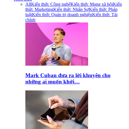
All
Kiến thức Công nghệ
Kiến thức Mạng xã hội
Kiến
thức Marketing
Kiến thức Nhân Sự
Kiến thức Pháp
luật
Kiến thức Quản trị doanh nghiệp
Kiến thức Tài
chính
Mark Cuban đưa ra lời khuyên cho
những ai muốn khởi…