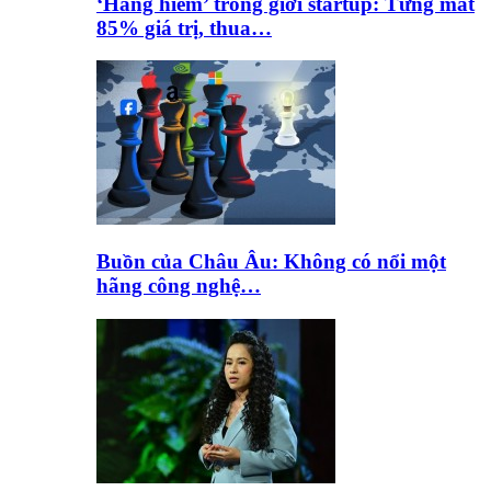
‘Hàng hiếm’ trong giới startup: Từng mất
85% giá trị, thua…
Buồn của Châu Âu: Không có nổi một
hãng công nghệ…