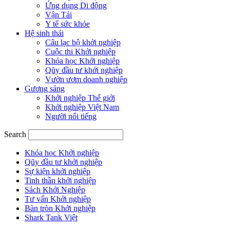
Ứng dụng Di động
Vận Tải
Y tế sức khỏe
Hệ sinh thái
Câu lạc bộ khởi nghiệp
Cuộc thi Khởi nghiệp
Khóa học Khởi nghiệp
Qũy đầu tư khởi nghiệp
Vườn ươm doanh nghiệp
Gương sáng
Khởi nghiệp Thế giới
Khởi nghiệp Việt Nam
Người nổi tiếng
Search
Khóa học Khởi nghiệp
Qũy đầu tư khởi nghiệp
Sự kiện khởi nghiệp
Tinh thần khởi nghiệp
Sách Khởi Nghiệp
Tư vấn Khởi nghiệp
Bàn tròn Khởi nghiệp
Shark Tank Việt