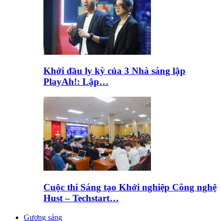
Khởi đầu ly kỳ của 3 Nhà sáng lập
PlayAh!: Lập…
Cuộc thi Sáng tạo Khởi nghiệp Công nghệ
Hust – Techstart…
Gương sáng