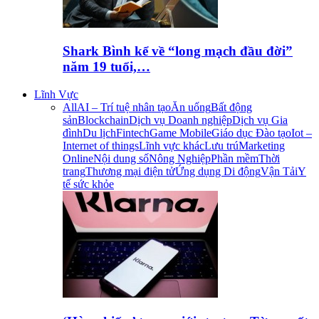
Shark Bình kể về “long mạch đầu đời”
năm 19 tuổi,…
Lĩnh Vực
All
AI – Trí tuệ nhân tạo
Ăn uống
Bất động
sản
Blockchain
Dịch vụ Doanh nghiệp
Dịch vụ Gia
đình
Du lịch
Fintech
Game Mobile
Giáo dục Đào tạo
Iot –
Internet of things
Lĩnh vực khác
Lưu trú
Marketing
Online
Nội dung số
Nông Nghiệp
Phần mềm
Thời
trang
Thương mại điện tử
Ứng dụng Di động
Vận Tải
Y
tế sức khỏe