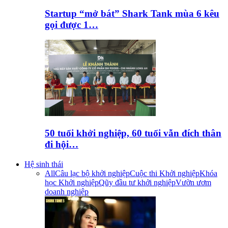
Startup “mở bát” Shark Tank mùa 6 kêu
gọi được 1…
50 tuổi khởi nghiệp, 60 tuổi vẫn đích thân
đi hội…
Hệ sinh thái
All
Câu lạc bộ khởi nghiệp
Cuộc thi Khởi nghiệp
Khóa
học Khởi nghiệp
Qũy đầu tư khởi nghiệp
Vườn ươm
doanh nghiệp