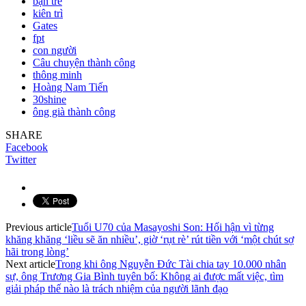
bạn trẻ
kiên trì
Gates
fpt
con người
Câu chuyện thành công
thông minh
Hoàng Nam Tiến
30shine
ông già thành công
SHARE
Facebook
Twitter
Previous article
Tuổi U70 của Masayoshi Son: Hối hận vì từng
khăng khăng ‘liều sẽ ăn nhiều’, giờ ‘rụt rè’ rút tiền với ‘một chút sợ
hãi trong lòng’
Next article
Trong khi ông Nguyễn Đức Tài chia tay 10.000 nhân
sự, ông Trương Gia Bình tuyên bố: Không ai được mất việc, tìm
giải pháp thế nào là trách nhiệm của người lãnh đạo