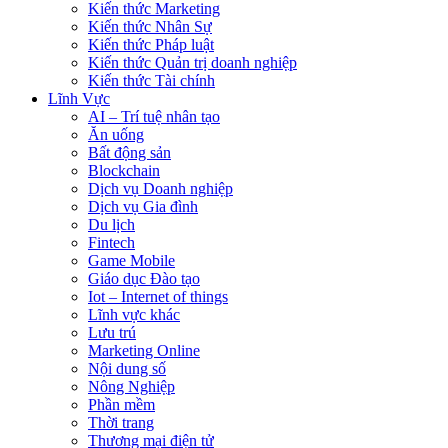
Kiến thức Marketing
Kiến thức Nhân Sự
Kiến thức Pháp luật
Kiến thức Quản trị doanh nghiệp
Kiến thức Tài chính
Lĩnh Vực
AI – Trí tuệ nhân tạo
Ăn uống
Bất động sản
Blockchain
Dịch vụ Doanh nghiệp
Dịch vụ Gia đình
Du lịch
Fintech
Game Mobile
Giáo dục Đào tạo
Iot – Internet of things
Lĩnh vực khác
Lưu trú
Marketing Online
Nội dung số
Nông Nghiệp
Phần mềm
Thời trang
Thương mại điện tử