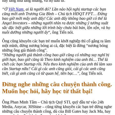
bày lăng nha lăng nhăng, và họ đầu tư.
“Ở
Việt Nam
, ai là người đó? Lần nào hội nghị startup các bạn
cũng mời anh Trương Gia Bình – Chủ tịch HĐQT FPT… Đừng
bao giờ mời mấy anh đấy! Các anh đấy không bao giờ có thể là
Angel Investors – những người nhìn ra được những ý tưởng xuất
sắc đặc biệt giữa những lời trình bày chưa bài bản, lộn xộn, và họ
nuôi dưỡng những người ấy
“, ông Tiến nói.
Ông cũng khuyên các bạn trẻ muốn khởi nghiệp thì cố gắng ra làm
một mình, đừng nương bóng ai cả, đặc biệt là đừng “nương bóng
những ông già thành công”.
“
Những người già thành công bao giờ cũng có những suy nghĩ bị
giới hạn, bao giờ cũng là Theo kinh nghiệm của anh thì… Thế là
chết các bạn Startup rồi. Nếu theo kinh nghiệm của anh thì làm sao
cần Startup nữa? Cái gì các anh cũng giỏi, cái gì các anh cũng
biết, cái gì anh cũng có từ quan hệ, tiền bạc…”
, ông Tiến nói.
Đừng nghe những câu chuyện thành công.
Muốn học hỏi, hãy học từ thất bại!
Ông Phan Minh Tâm – Chủ tịch Quỹ STI, quỹ đầu tư vào 24h
Media, Anycar, 30Shine – cũng từng khuyên các bạn trẻ đừng nghe
những câu chuyện thành công, dù của Bill Gates hay Jack Ma, hay