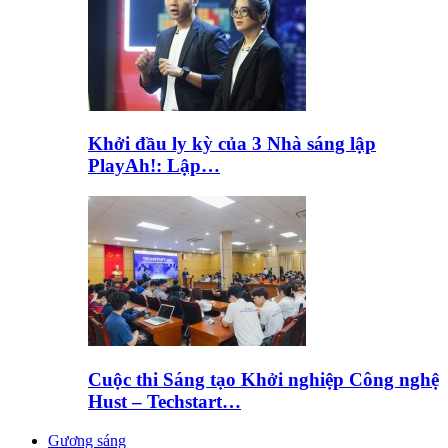
Khởi đầu ly kỳ của 3 Nhà sáng lập
PlayAh!: Lập…
Cuộc thi Sáng tạo Khởi nghiệp Công nghệ
Hust – Techstart…
Gương sáng