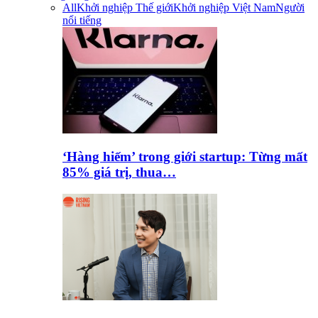
All
Khởi nghiệp Thế giới
Khởi nghiệp Việt Nam
Người
nổi tiếng
‘Hàng hiếm’ trong giới startup: Từng mất
85% giá trị, thua…