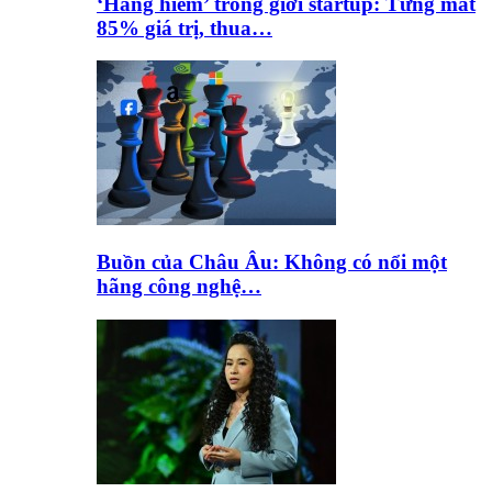
‘Hàng hiếm’ trong giới startup: Từng mất
85% giá trị, thua…
Buồn của Châu Âu: Không có nổi một
hãng công nghệ…