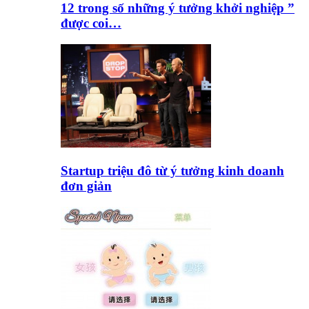
12 trong số những ý tưởng khởi nghiệp ”
được coi…
Startup triệu đô từ ý tưởng kinh doanh
đơn giản