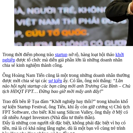
Trong thời điểm phong trào
startup
nở rộ, hàng loạt hội thảo
khởi
nghiệp
được tổ chức mà diễn giả phần lớn là những doanh nhân
chia sẻ kinh nghiệm thành công.
Ông Hoàng Nam Tiến cũng là một trong những doanh nhân thường
được mời chia sẻ tại các
sự kiện
ấy. Có lần, ông nói thẳng:
“Lần
nào hội nghị startup các bạn cũng mời anh Trương Gia Bình – Chủ
tịch HĐQT FPT… Đừng bao giờ mời mấy anh đấy!
”
Trao đổi bên lề Tọa đàm “Khởi nghiệp hay thôi?” trong khuôn khổ
sự kiện Startup Festival, ông Tiến, khi ấy còn giữ cương vị Chủ tịch
FPT Software, cho biết: Khi sang Silicon Valley, ông thấy ở Mỹ có
rất nhiều Angel Investors (Nhà đầu tư thiên thần).
Đấy là những con người rất đặc biệt, không phải đặc biệt vì họ có
tiền, mà là có khả năng lắng nghe, dù là một bạn vô cùng trẻ trình