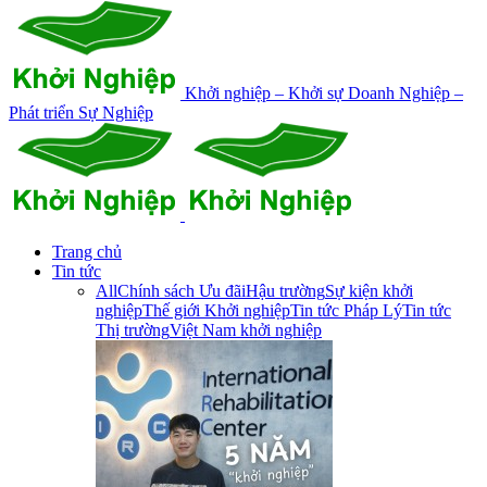
Khởi nghiệp – Khởi sự Doanh Nghiệp –
Phát triển Sự Nghiệp
Trang chủ
Tin tức
All
Chính sách Ưu đãi
Hậu trường
Sự kiện khởi
nghiệp
Thế giới Khởi nghiệp
Tin tức Pháp Lý
Tin tức
Thị trường
Việt Nam khởi nghiệp