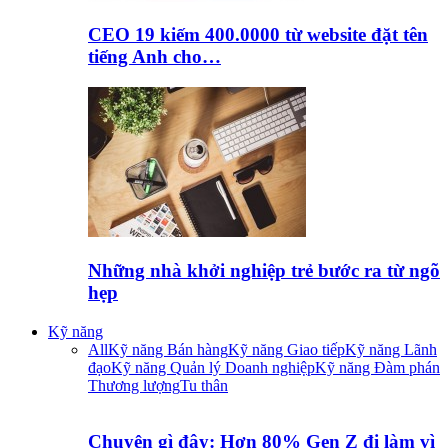
CEO 19 kiếm 400.0000 từ website đặt tên
tiếng Anh cho…
Những nhà khởi nghiệp trẻ bước ra từ ngõ
hẹp
Kỹ năng
All
Kỹ năng Bán hàng
Kỹ năng Giao tiếp
Kỹ năng Lãnh
đạo
Kỹ năng Quản lý Doanh nghiệp
Kỹ năng Đàm phán
Thương lượng
Tu thân
Chuyện gì đây: Hơn 80% Gen Z đi làm vì