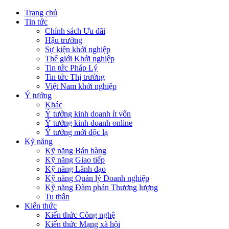
Trang chủ
Tin tức
Chính sách Ưu đãi
Hậu trường
Sự kiện khởi nghiệp
Thế giới Khởi nghiệp
Tin tức Pháp Lý
Tin tức Thị trường
Việt Nam khởi nghiệp
Ý tưởng
Khác
Ý tưởng kinh doanh ít vốn
Ý tưởng kinh doanh online
Ý tưởng mới độc lạ
Kỹ năng
Kỹ năng Bán hàng
Kỹ năng Giao tiếp
Kỹ năng Lãnh đạo
Kỹ năng Quản lý Doanh nghiệp
Kỹ năng Đàm phán Thương lượng
Tu thân
Kiến thức
Kiến thức Công nghệ
Kiến thức Mạng xã hội