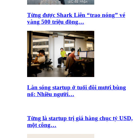
Từng được Shark Liên “trao nóng” vé
vàng 500 triệu đồng…
Làn sóng startup ở tuổi đôi mươi bùng
nổ: Nhiều người…
Từng là startup trị giá hàng chục tỷ USD,
một công…