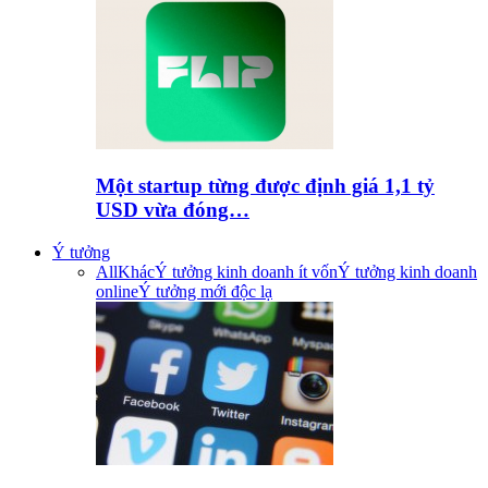
Một startup từng được định giá 1,1 tỷ
USD vừa đóng…
Ý tưởng
All
Khác
Ý tưởng kinh doanh ít vốn
Ý tưởng kinh doanh
online
Ý tưởng mới độc lạ