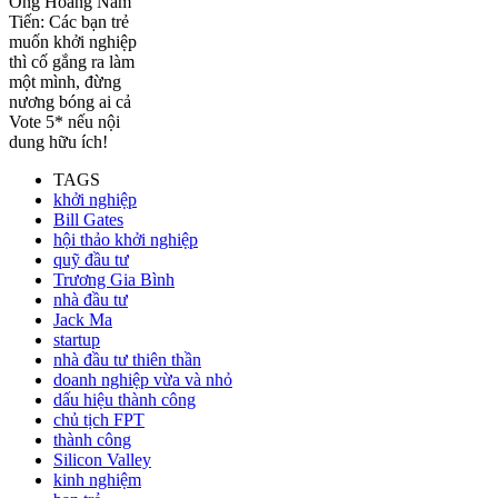
Ông Hoàng Nam
Tiến: Các bạn trẻ
muốn khởi nghiệp
thì cố gắng ra làm
một mình, đừng
nương bóng ai cả
Vote 5* nếu nội
dung hữu ích!
TAGS
khởi nghiệp
Bill Gates
hội thảo khởi nghiệp
quỹ đầu tư
Trương Gia Bình
nhà đầu tư
Jack Ma
startup
nhà đầu tư thiên thần
doanh nghiệp vừa và nhỏ
dấu hiệu thành công
chủ tịch FPT
thành công
Silicon Valley
kinh nghiệm