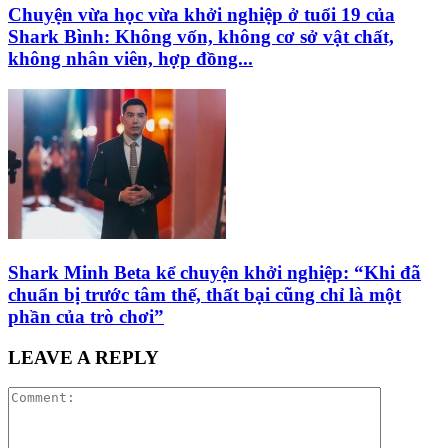
Chuyện vừa học vừa khởi nghiệp ở tuổi 19 của
Shark Bình: Không vốn, không cơ sở vật chất,
không nhân viên, hợp đồng...
Shark Minh Beta kể chuyện khởi nghiệp: “Khi đã
chuẩn bị trước tâm thế, thất bại cũng chỉ là một
phần của trò chơi”
LEAVE A REPLY