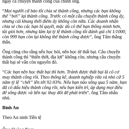
ngay cả chuyện thành công của chính ông.
“
Mọi người cứ bảo tôi chia sẻ thành công, nhưng các bạn không
thể “bơi” lại thành công. Trước có một câu chuyện thành công ấy,
nhưng cái khung thời điểm ấy không còn nữa. Các doanh nhân
chia sẻ cho các bạn bí quyết, mặc dù có thể bạn thông minh hơn,
tài giỏi hơn, nhưng làm lại tỷ lệ thành công tôi đánh giá chỉ 1/1000,
còn 999 bạn còn lại không thể thành công được
“, ông Tâm thẳng
thắn.
Ông cũng cho rằng nếu học hỏi, nên học từ thất bại. Câu chuyện
thành công thì “thiên thời, địa lợi” không còn, nhưng câu chuyện
thất bại sẽ vẫn còn nguyên đó.
“
Các bạn nên học thất bại thì hơn. Tránh được thất bại là có cơ
may thành công rồi. Theo thống kê, doanh nghiệp vừa và nhỏ cứ 5
năm tỷ lệ “chết” lên tới 92-93%. Nếu bạn nào sống qua 5 năm, bạn
đã có dấu hiệu thành công rồi, nếu bạn kiên trì, áp dụng mọi điều
để sống được và liên tục thay đổi để phát triển
“, ông Tâm nhắn
nhủ.
Bình An
Theo An ninh Tiền tệ