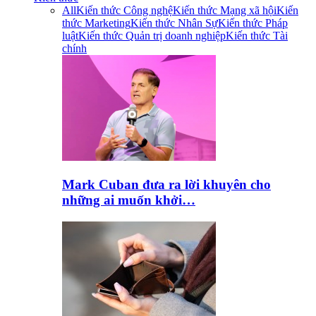
All
Kiến thức Công nghệ
Kiến thức Mạng xã hội
Kiến
thức Marketing
Kiến thức Nhân Sự
Kiến thức Pháp
luật
Kiến thức Quản trị doanh nghiệp
Kiến thức Tài
chính
Mark Cuban đưa ra lời khuyên cho
những ai muốn khởi…