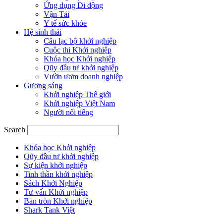
Ứng dụng Di động
Vận Tải
Y tế sức khỏe
Hệ sinh thái
Câu lạc bộ khởi nghiệp
Cuộc thi Khởi nghiệp
Khóa học Khởi nghiệp
Qũy đầu tư khởi nghiệp
Vườn ươm doanh nghiệp
Gương sáng
Khởi nghiệp Thế giới
Khởi nghiệp Việt Nam
Người nổi tiếng
Search
Khóa học Khởi nghiệp
Qũy đầu tư khởi nghiệp
Sự kiện khởi nghiệp
Tinh thần khởi nghiệp
Sách Khởi Nghiệp
Tư vấn Khởi nghiệp
Bàn tròn Khởi nghiệp
Shark Tank Việt