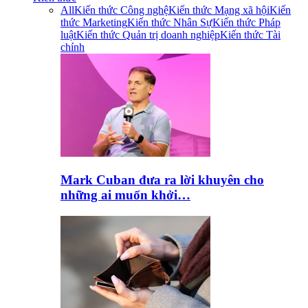
All
Kiến thức Công nghệ
Kiến thức Mạng xã hội
Kiến
thức Marketing
Kiến thức Nhân Sự
Kiến thức Pháp
luật
Kiến thức Quản trị doanh nghiệp
Kiến thức Tài
chính
Mark Cuban đưa ra lời khuyên cho
những ai muốn khởi…