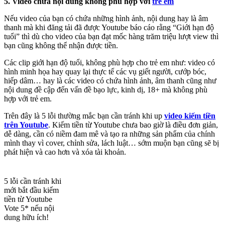
5. Video chứa nội dung không phù hợp với
trẻ em
Nếu video của bạn có chứa những hình ảnh, nội dung hay là âm
thanh mà khi đăng tải đã được Youtube báo cáo rằng “Giới hạn độ
tuổi” thì dù cho video của bạn đạt mốc hàng trăm triệu lượt view thì
bạn cũng không thể nhận được tiền.
Các clip giới hạn độ tuổi, không phù hợp cho trẻ em như: video có
hình minh họa hay quay lại thực tế các vụ giết người, cướp bóc,
hiếp dâm… hay là các video có chứa hình ảnh, âm thanh cũng như
nội dung đề cập đến vấn đề bạo lực, kinh dị, 18+ mà không phù
hợp với trẻ em.
Trên đây là 5 lỗi thường mắc bạn cần tránh khi up
video kiếm tiền
trên Youtube
. Kiếm tiền từ Youtube chưa bao giờ là điều đơn giản,
dễ dàng, cần có niềm đam mê và tạo ra những sản phẩm của chính
mình thay vì cover, chỉnh sửa, lách luật… sớm muộn bạn cũng sẽ bị
phát hiện và cao hơn và xóa tài khoản.
5 lỗi cần tránh khi
mới bắt đầu kiếm
tiền từ Youtube
Vote 5* nếu nội
dung hữu ích!