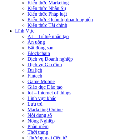
Kiến thức Marketing
Kiến thức Nhân Sự
Kiến thức Pháp luật
Kiến thức Quản trị doanh nghiệp
Kiến thức Tài chính
Lĩnh Vực
AI – Trí tuệ nhân tạo
Ăn uống
Bất động sản
Blockchain
Dịch vụ Doanh nghiệp
Dịch vụ Gia đình
Du lịch
Fintech
Game Mobile
Giáo dục Đào tạo
Iot – Internet of things
Lĩnh vực khác
Lưu trú
Marketing Online
Nội dung số
Nông Nghiệp
Phần mềm
Thời trang
Thương mại điện tử