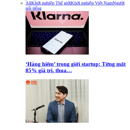
All
Khởi nghiệp Thế giới
Khởi nghiệp Việt Nam
Người
nổi tiếng
‘Hàng hiếm’ trong giới startup: Từng mất
85% giá trị, thua…