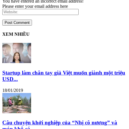
You have entered an incorrect email address!
Please enter your email address here
XEM NHIỀU
Startup làm chân tay giả Việt muốn giành một triệu
USD...
18/01/2019
Câu chuyện khởi nghiệp của “Nhị cô nương” và
món khô cá...