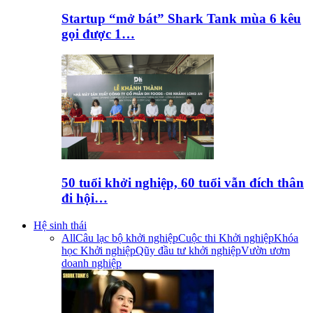
Startup “mở bát” Shark Tank mùa 6 kêu
gọi được 1…
50 tuổi khởi nghiệp, 60 tuổi vẫn đích thân
đi hội…
Hệ sinh thái
All
Câu lạc bộ khởi nghiệp
Cuộc thi Khởi nghiệp
Khóa
học Khởi nghiệp
Qũy đầu tư khởi nghiệp
Vườn ươm
doanh nghiệp