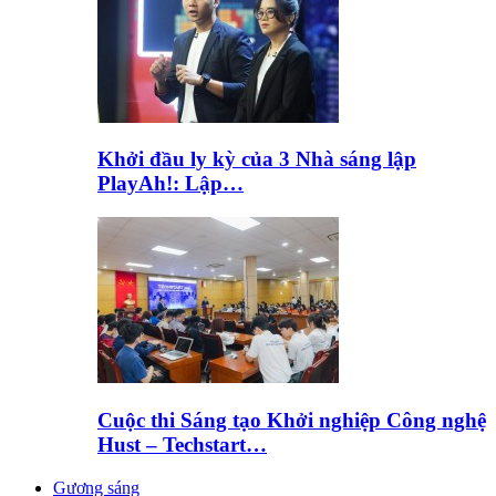
Khởi đầu ly kỳ của 3 Nhà sáng lập
PlayAh!: Lập…
Cuộc thi Sáng tạo Khởi nghiệp Công nghệ
Hust – Techstart…
Gương sáng