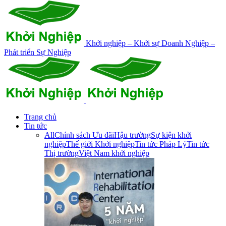
Khởi nghiệp – Khởi sự Doanh Nghiệp –
Phát triển Sự Nghiệp
Trang chủ
Tin tức
All
Chính sách Ưu đãi
Hậu trường
Sự kiện khởi
nghiệp
Thế giới Khởi nghiệp
Tin tức Pháp Lý
Tin tức
Thị trường
Việt Nam khởi nghiệp