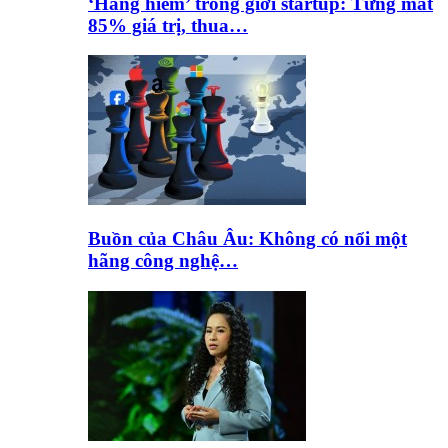
‘Hàng hiếm’ trong giới startup: Từng mất
85% giá trị, thua…
Buồn của Châu Âu: Không có nổi một
hãng công nghệ…