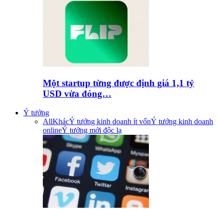
Một startup từng được định giá 1,1 tỷ
USD vừa đóng…
Ý tưởng
All
Khác
Ý tưởng kinh doanh ít vốn
Ý tưởng kinh doanh
online
Ý tưởng mới độc lạ