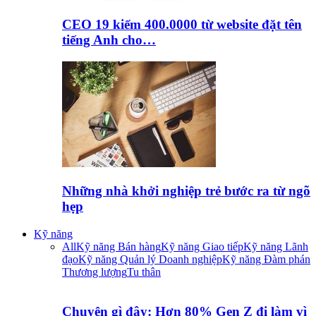
CEO 19 kiếm 400.0000 từ website đặt tên
tiếng Anh cho…
Những nhà khởi nghiệp trẻ bước ra từ ngõ
hẹp
Kỹ năng
All
Kỹ năng Bán hàng
Kỹ năng Giao tiếp
Kỹ năng Lãnh
đạo
Kỹ năng Quản lý Doanh nghiệp
Kỹ năng Đàm phán
Thương lượng
Tu thân
Chuyện gì đây: Hơn 80% Gen Z đi làm vì