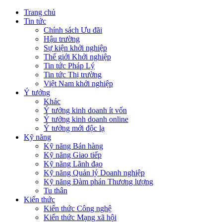
Trang chủ
Tin tức
Chính sách Ưu đãi
Hậu trường
Sự kiện khởi nghiệp
Thế giới Khởi nghiệp
Tin tức Pháp Lý
Tin tức Thị trường
Việt Nam khởi nghiệp
Ý tưởng
Khác
Ý tưởng kinh doanh ít vốn
Ý tưởng kinh doanh online
Ý tưởng mới độc lạ
Kỹ năng
Kỹ năng Bán hàng
Kỹ năng Giao tiếp
Kỹ năng Lãnh đạo
Kỹ năng Quản lý Doanh nghiệp
Kỹ năng Đàm phán Thương lượng
Tu thân
Kiến thức
Kiến thức Công nghệ
Kiến thức Mạng xã hội