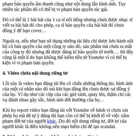
phạm bản quyền âm thanh cũng như nội dung lẫn hình ảnh. Tuy
nhiên tác phẩm đó có thể bị vi phạm bản quyền tác giả.
Đó có thể là 1 bài hát của 1 ca sĩ nổi tiếng nhưng chưa được nhạc sĩ
viết ra bài hát đó cho phép, ca sĩ bản quyền của bài hát đó chưa
đồng ý để bạn cover…
Ngoài ra, nếu như bạn sử dụng những tài liệu chỉ được lưu hành nội
bộ có bản quyền của một công ty nào đó, sản phẩm mà chưa ra mắt
của công ty đó nhưng đã được đăng kí bản quyền từ trước… thì đây
cũng là một lí do bạn không thể kiếm tiền từ Youtube vì có thể bị
kiện vì vi phạm bản quyền.
4. Video chứa nội dung riêng tư
Lỗi này là video bạn đăng tải lên có chứa những thông tin, hình ảnh
của một cá nhân nào đó mà khi bạn đăng lên chưa được sự đồng ý
của họ. Ví dụ như các clip của các girl xinh, quay lén, thậm chí các
vụ đánh nhau gây sốc, hình ảnh đời thường của họ…
Khi họ report video bạn đăng tải với Youtube về hành vi chưa xin
phép họ mà đã tự ý đăng thì bạn còn có thể bị khởi tố về việc xâm
phạm đời tư của người
khác
. Do đó nội dung riêng tư, đời tư của
người khác là điều không nên mạo hiểm chỉ để tạo scandal.