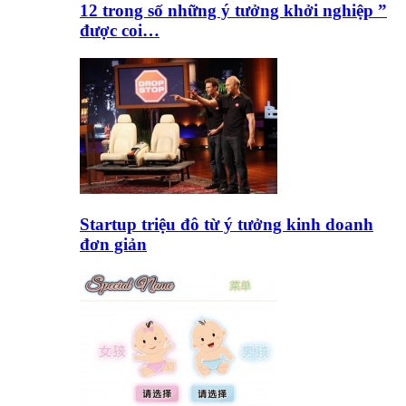
12 trong số những ý tưởng khởi nghiệp ”
được coi…
Startup triệu đô từ ý tưởng kinh doanh
đơn giản