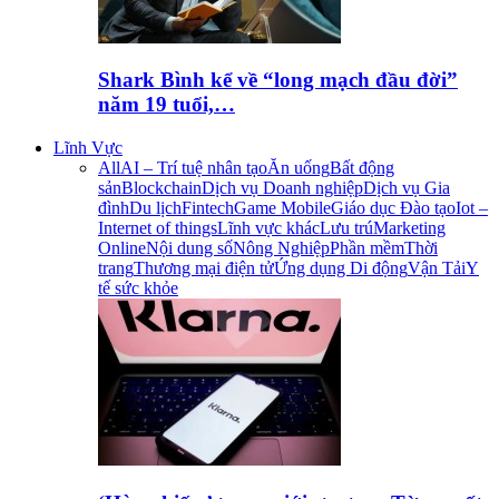
Shark Bình kể về “long mạch đầu đời”
năm 19 tuổi,…
Lĩnh Vực
All
AI – Trí tuệ nhân tạo
Ăn uống
Bất động
sản
Blockchain
Dịch vụ Doanh nghiệp
Dịch vụ Gia
đình
Du lịch
Fintech
Game Mobile
Giáo dục Đào tạo
Iot –
Internet of things
Lĩnh vực khác
Lưu trú
Marketing
Online
Nội dung số
Nông Nghiệp
Phần mềm
Thời
trang
Thương mại điện tử
Ứng dụng Di động
Vận Tải
Y
tế sức khỏe