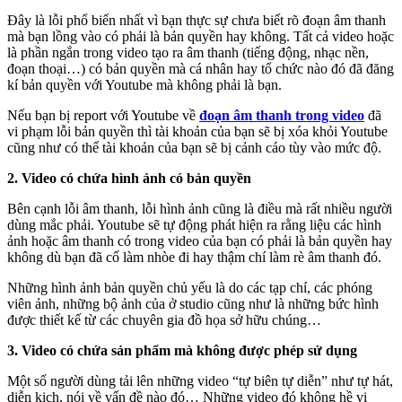
Đây là lỗi phổ biến nhất vì bạn thực sự chưa biết rõ đoạn âm thanh
mà bạn lồng vào có phải là bản quyền hay không. Tất cả video hoặc
là phần ngắn trong video tạo ra âm thanh (tiếng động, nhạc nền,
đoạn thoại…) có bản quyền mà cá nhân hay tổ chức nào đó đã đăng
kí bản quyền với Youtube mà không phải là bạn.
Nếu bạn bị report với Youtube về
đoạn âm thanh trong video
đã
vi phạm lỗi bản quyền thì tài khoản của bạn sẽ bị xóa khỏi Youtube
cũng như có thể tài khoản của bạn sẽ bị cảnh cáo tùy vào mức độ.
2. Video có chứa hình ảnh có bản quyền
Bên cạnh lỗi âm thanh, lỗi hình ảnh cũng là điều mà rất nhiều người
dùng mắc phải. Youtube sẽ tự động phát hiện ra rằng liệu các hình
ảnh hoặc âm thanh có trong video của bạn có phải là bản quyền hay
không dù bạn đã cố làm nhòe đi hay thậm chí làm rè âm thanh đó.
Những hình ảnh bản quyền chủ yếu là do các tạp chí, các phóng
viên ảnh, những bộ ảnh của ở studio cũng như là những bức hình
được thiết kế từ các chuyên gia đồ họa sở hữu chúng…
3. Video có chứa sản phẩm mà không được phép sử dụng
Một số người dùng tải lên những video “tự biên tự diễn” như tự hát,
diễn kịch, nói về vấn đề nào đó… Những video đó không hề vi