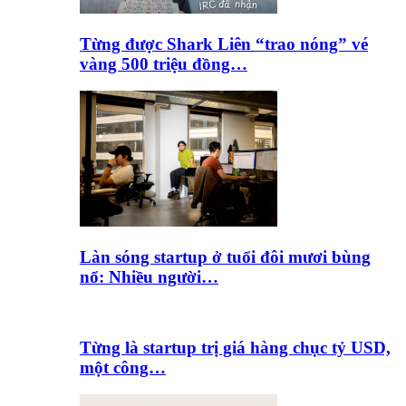
Từng được Shark Liên “trao nóng” vé
vàng 500 triệu đồng…
Làn sóng startup ở tuổi đôi mươi bùng
nổ: Nhiều người…
Từng là startup trị giá hàng chục tỷ USD,
một công…