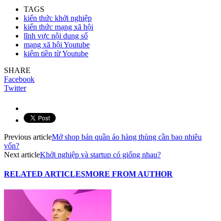
TAGS
kiến thức khởi nghiệp
kiến thức mạng xã hội
lĩnh vực nội dung số
mạng xã hội Youtube
kiếm tiền từ Youtube
SHARE
Facebook
Twitter
Previous article
Mở shop bán quần áo hàng thùng cần bao nhiêu
vốn?
Next article
Khởi nghiệp và startup có giống nhau?
RELATED ARTICLES
MORE FROM AUTHOR