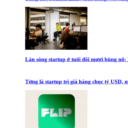
Làn sóng startup ở tuổi đôi mươi bùng nổ
Từng là startup trị giá hàng chục tỷ USD,