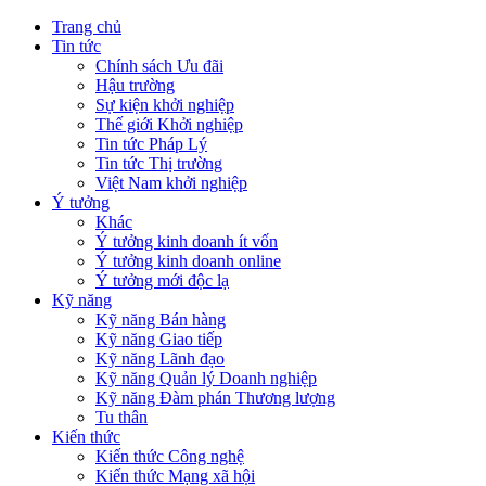
Trang chủ
Tin tức
Chính sách Ưu đãi
Hậu trường
Sự kiện khởi nghiệp
Thế giới Khởi nghiệp
Tin tức Pháp Lý
Tin tức Thị trường
Việt Nam khởi nghiệp
Ý tưởng
Khác
Ý tưởng kinh doanh ít vốn
Ý tưởng kinh doanh online
Ý tưởng mới độc lạ
Kỹ năng
Kỹ năng Bán hàng
Kỹ năng Giao tiếp
Kỹ năng Lãnh đạo
Kỹ năng Quản lý Doanh nghiệp
Kỹ năng Đàm phán Thương lượng
Tu thân
Kiến thức
Kiến thức Công nghệ
Kiến thức Mạng xã hội