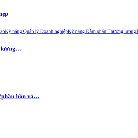
 hẹp
đạo
Kỹ năng Quản lý Doanh nghiệp
Kỹ năng Đàm phán Thương lượng
T
 “lương…
 “phần hồn và…