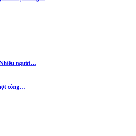
: Nhiều người…
 một công…