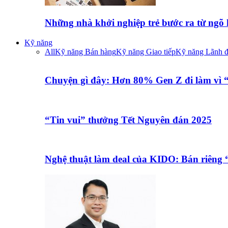
Những nhà khởi nghiệp trẻ bước ra từ ngõ
Kỹ năng
All
Kỹ năng Bán hàng
Kỹ năng Giao tiếp
Kỹ năng Lãnh 
Chuyện gì đây: Hơn 80% Gen Z đi làm vì
“Tin vui” thưởng Tết Nguyên đán 2025
Nghệ thuật làm deal của KIDO: Bán riêng