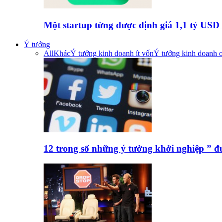
Một startup từng được định giá 1,1 tỷ US
Ý tưởng
All
Khác
Ý tưởng kinh doanh ít vốn
Ý tưởng kinh doanh o
12 trong số những ý tưởng khởi nghiệp ” 