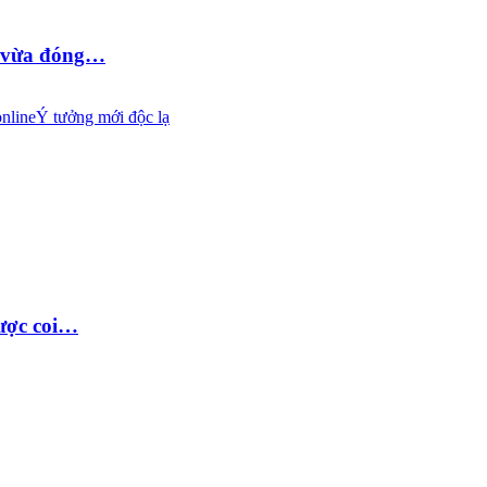
D vừa đóng…
nline
Ý tưởng mới độc lạ
được coi…