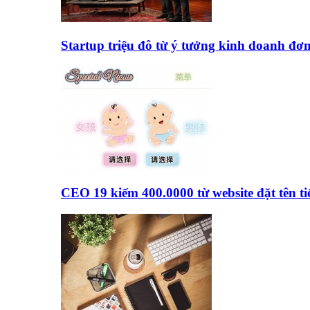
Startup triệu đô từ ý tưởng kinh doanh đơ
CEO 19 kiếm 400.0000 từ website đặt tên 