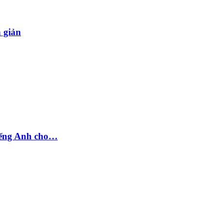
n giản
tiếng Anh cho…