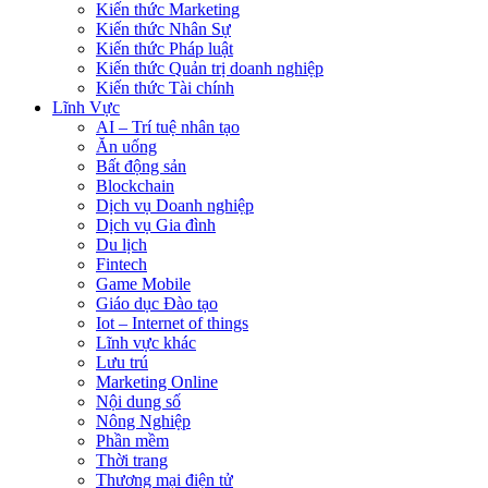
Kiến thức Marketing
Kiến thức Nhân Sự
Kiến thức Pháp luật
Kiến thức Quản trị doanh nghiệp
Kiến thức Tài chính
Lĩnh Vực
AI – Trí tuệ nhân tạo
Ăn uống
Bất động sản
Blockchain
Dịch vụ Doanh nghiệp
Dịch vụ Gia đình
Du lịch
Fintech
Game Mobile
Giáo dục Đào tạo
Iot – Internet of things
Lĩnh vực khác
Lưu trú
Marketing Online
Nội dung số
Nông Nghiệp
Phần mềm
Thời trang
Thương mại điện tử