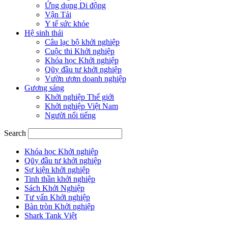
Ứng dụng Di động
Vận Tải
Y tế sức khỏe
Hệ sinh thái
Câu lạc bộ khởi nghiệp
Cuộc thi Khởi nghiệp
Khóa học Khởi nghiệp
Qũy đầu tư khởi nghiệp
Vườn ươm doanh nghiệp
Gương sáng
Khởi nghiệp Thế giới
Khởi nghiệp Việt Nam
Người nổi tiếng
Search
Khóa học Khởi nghiệp
Qũy đầu tư khởi nghiệp
Sự kiện khởi nghiệp
Tinh thần khởi nghiệp
Sách Khởi Nghiệp
Tư vấn Khởi nghiệp
Bàn tròn Khởi nghiệp
Shark Tank Việt