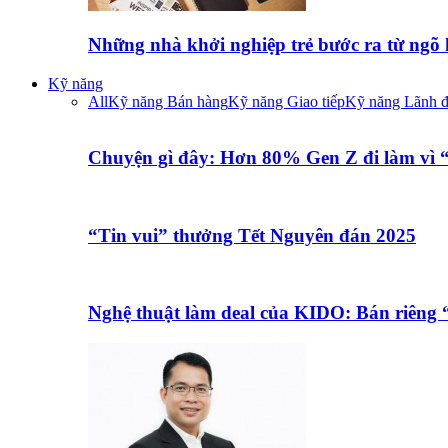
Những nhà khởi nghiệp trẻ bước ra từ ngõ
Kỹ năng
All
Kỹ năng Bán hàng
Kỹ năng Giao tiếp
Kỹ năng Lãnh 
Chuyện gì đây: Hơn 80% Gen Z đi làm vì
“Tin vui” thưởng Tết Nguyên đán 2025
Nghệ thuật làm deal của KIDO: Bán riêng