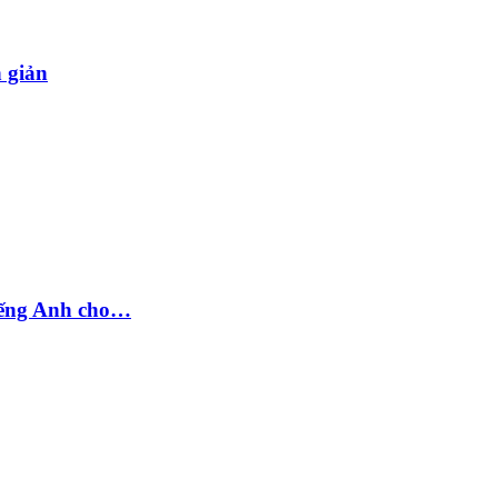
n giản
tiếng Anh cho…