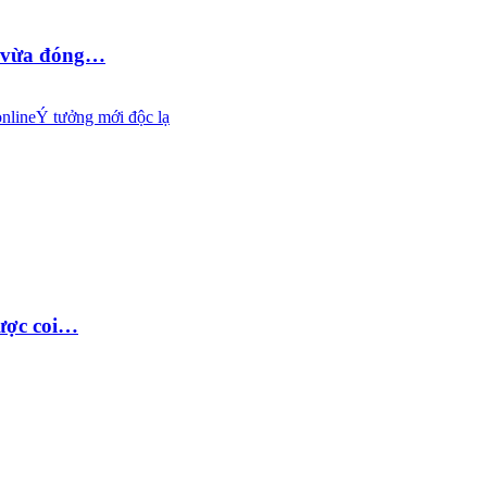
D vừa đóng…
nline
Ý tưởng mới độc lạ
được coi…