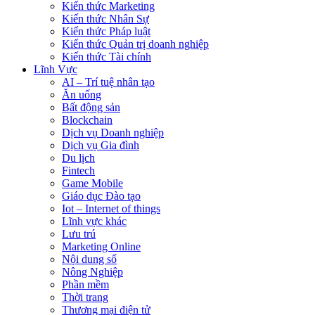
Kiến thức Marketing
Kiến thức Nhân Sự
Kiến thức Pháp luật
Kiến thức Quản trị doanh nghiệp
Kiến thức Tài chính
Lĩnh Vực
AI – Trí tuệ nhân tạo
Ăn uống
Bất động sản
Blockchain
Dịch vụ Doanh nghiệp
Dịch vụ Gia đình
Du lịch
Fintech
Game Mobile
Giáo dục Đào tạo
Iot – Internet of things
Lĩnh vực khác
Lưu trú
Marketing Online
Nội dung số
Nông Nghiệp
Phần mềm
Thời trang
Thương mại điện tử