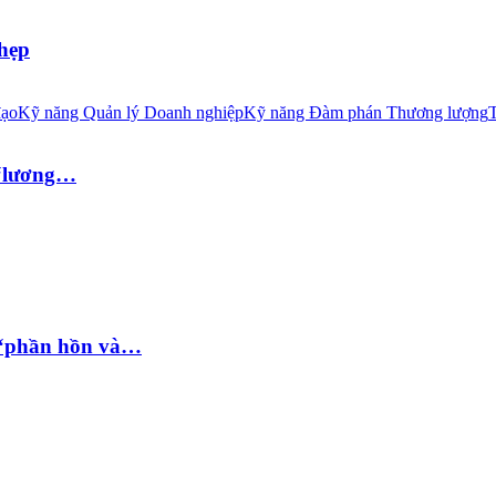
 hẹp
đạo
Kỹ năng Quản lý Doanh nghiệp
Kỹ năng Đàm phán Thương lượng
T
 “lương…
 “phần hồn và…