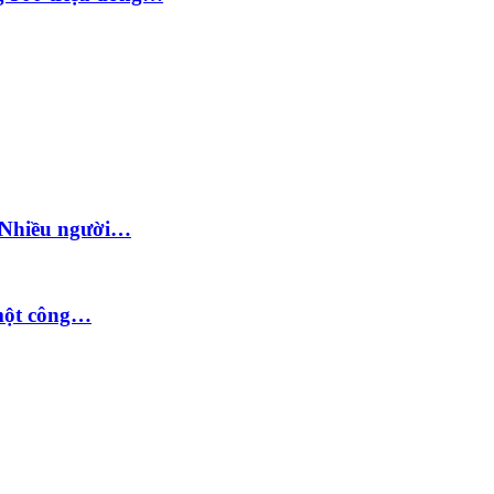
: Nhiều người…
 một công…