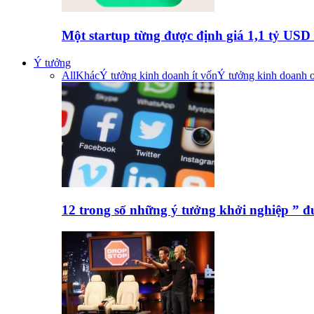
Một startup từng được định giá 1,1 tỷ US
Ý tưởng
All
Khác
Ý tưởng kinh doanh ít vốn
Ý tưởng kinh doanh o
12 trong số những ý tưởng khởi nghiệp ” 