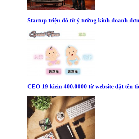
Startup triệu đô từ ý tưởng kinh doanh đơ
CEO 19 kiếm 400.0000 từ website đặt tên 