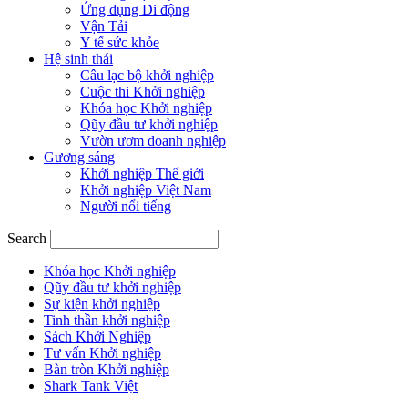
Ứng dụng Di động
Vận Tải
Y tế sức khỏe
Hệ sinh thái
Câu lạc bộ khởi nghiệp
Cuộc thi Khởi nghiệp
Khóa học Khởi nghiệp
Qũy đầu tư khởi nghiệp
Vườn ươm doanh nghiệp
Gương sáng
Khởi nghiệp Thế giới
Khởi nghiệp Việt Nam
Người nổi tiếng
Search
Khóa học Khởi nghiệp
Qũy đầu tư khởi nghiệp
Sự kiện khởi nghiệp
Tinh thần khởi nghiệp
Sách Khởi Nghiệp
Tư vấn Khởi nghiệp
Bàn tròn Khởi nghiệp
Shark Tank Việt