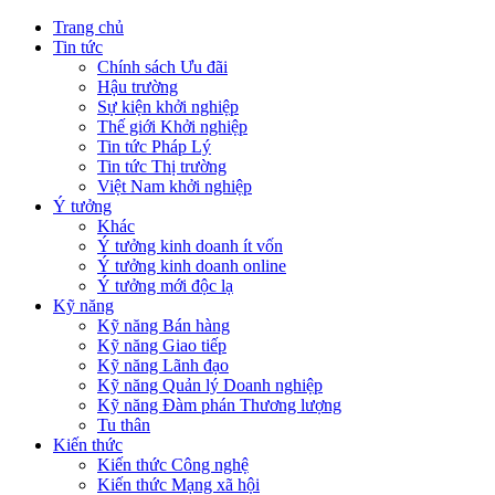
Trang chủ
Tin tức
Chính sách Ưu đãi
Hậu trường
Sự kiện khởi nghiệp
Thế giới Khởi nghiệp
Tin tức Pháp Lý
Tin tức Thị trường
Việt Nam khởi nghiệp
Ý tưởng
Khác
Ý tưởng kinh doanh ít vốn
Ý tưởng kinh doanh online
Ý tưởng mới độc lạ
Kỹ năng
Kỹ năng Bán hàng
Kỹ năng Giao tiếp
Kỹ năng Lãnh đạo
Kỹ năng Quản lý Doanh nghiệp
Kỹ năng Đàm phán Thương lượng
Tu thân
Kiến thức
Kiến thức Công nghệ
Kiến thức Mạng xã hội