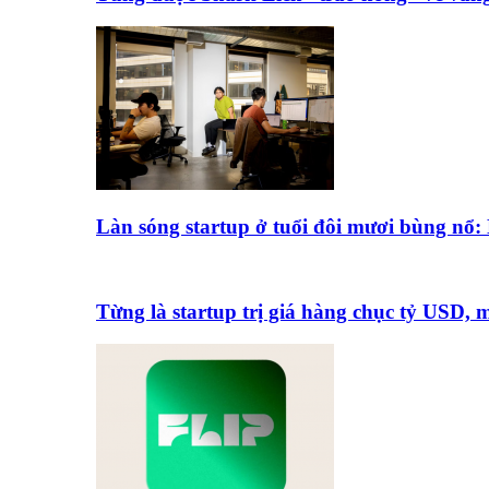
Làn sóng startup ở tuổi đôi mươi bùng nổ
Từng là startup trị giá hàng chục tỷ USD,