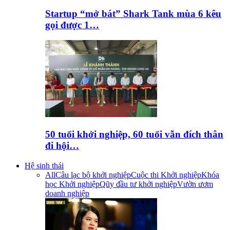
Startup “mở bát” Shark Tank mùa 6 kêu
gọi được 1…
50 tuổi khởi nghiệp, 60 tuổi vẫn đích thân
đi hội…
Hệ sinh thái
All
Câu lạc bộ khởi nghiệp
Cuộc thi Khởi nghiệp
Khóa
học Khởi nghiệp
Qũy đầu tư khởi nghiệp
Vườn ươm
doanh nghiệp