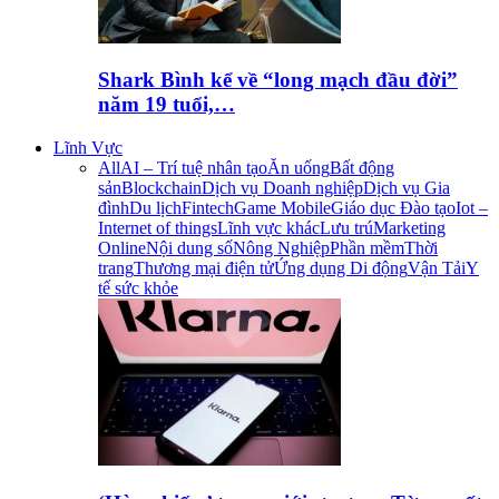
Shark Bình kể về “long mạch đầu đời”
năm 19 tuổi,…
Lĩnh Vực
All
AI – Trí tuệ nhân tạo
Ăn uống
Bất động
sản
Blockchain
Dịch vụ Doanh nghiệp
Dịch vụ Gia
đình
Du lịch
Fintech
Game Mobile
Giáo dục Đào tạo
Iot –
Internet of things
Lĩnh vực khác
Lưu trú
Marketing
Online
Nội dung số
Nông Nghiệp
Phần mềm
Thời
trang
Thương mại điện tử
Ứng dụng Di động
Vận Tải
Y
tế sức khỏe