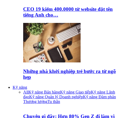
CEO 19 kiếm 400.0000 từ website đặt tên
tiếng Anh cho…
Những nhà khởi nghiệp trẻ bước ra từ ngõ
hẹp
Kỹ năng
All
Kỹ năng Bán hàng
Kỹ năng Giao tiếp
Kỹ năng Lãnh
đạo
Kỹ năng Quản lý Doanh nghiệp
Kỹ năng Đàm phán
Thương lượng
Tu thân
Chuyện gì đây: Hơn 80% Gen Z đi làm vì