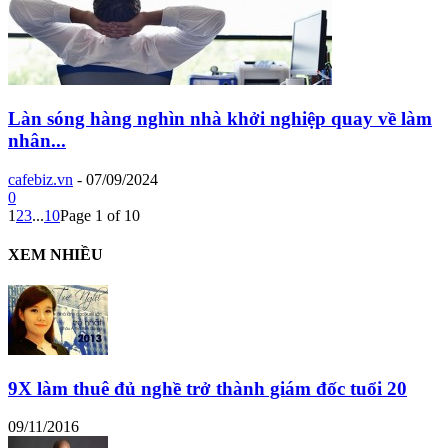
Làn sóng hàng nghìn nhà khởi nghiệp quay về làm
nhân...
cafebiz.vn
-
07/09/2024
0
1
2
3
...
10
Page 1 of 10
XEM NHIỀU
9X làm thuê đủ nghề trở thành giám đốc tuổi 20
09/11/2016