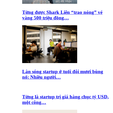
Từng được Shark Liên “trao nóng” vé
vàng 500 triệu đồng…
Làn sóng startup ở tuổi đôi mươi bùng
nổ: Nhiều người…
Từng là startup trị giá hàng chục tỷ USD,
một công…