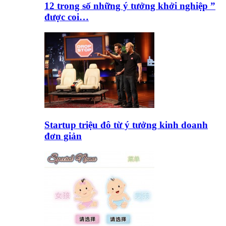
12 trong số những ý tưởng khởi nghiệp ”
được coi…
Startup triệu đô từ ý tưởng kinh doanh
đơn giản