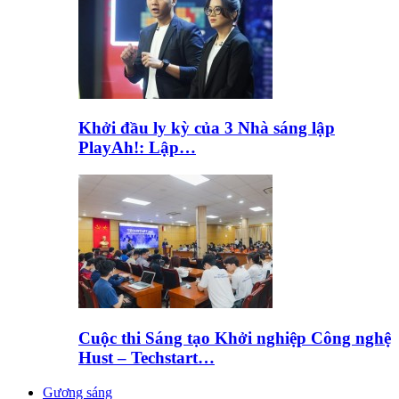
Khởi đầu ly kỳ của 3 Nhà sáng lập
PlayAh!: Lập…
Cuộc thi Sáng tạo Khởi nghiệp Công nghệ
Hust – Techstart…
Gương sáng