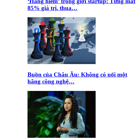
‘Hàng hiếm’ trong giới startup: Từng mất
85% giá trị, thua…
Buồn của Châu Âu: Không có nổi một
hãng công nghệ…