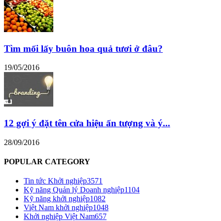
Tìm mối lấy buôn hoa quả tươi ở đâu?
19/05/2016
12 gợi ý đặt tên cửa hiệu ấn tượng và ý...
28/09/2016
POPULAR CATEGORY
Tin tức Khởi nghiệp
3571
Kỹ năng Quản lý Doanh nghiệp
1104
Kỹ năng khởi nghiệp
1082
Việt Nam khởi nghiệp
1048
Khởi nghiệp Việt Nam
657