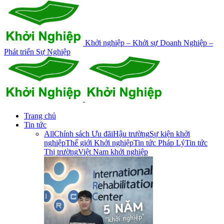
Khởi nghiệp – Khởi sự Doanh Nghiệp –
Phát triển Sự Nghiệp
Trang chủ
Tin tức
All
Chính sách Ưu đãi
Hậu trường
Sự kiện khởi
nghiệp
Thế giới Khởi nghiệp
Tin tức Pháp Lý
Tin tức
Thị trường
Việt Nam khởi nghiệp