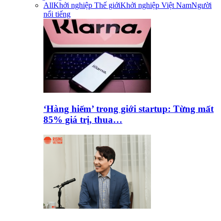
All
Khởi nghiệp Thế giới
Khởi nghiệp Việt Nam
Người
nổi tiếng
‘Hàng hiếm’ trong giới startup: Từng mất
85% giá trị, thua…