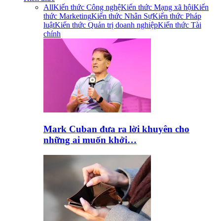
All
Kiến thức Công nghệ
Kiến thức Mạng xã hội
Kiến
thức Marketing
Kiến thức Nhân Sự
Kiến thức Pháp
luật
Kiến thức Quản trị doanh nghiệp
Kiến thức Tài
chính
Mark Cuban đưa ra lời khuyên cho
những ai muốn khởi…