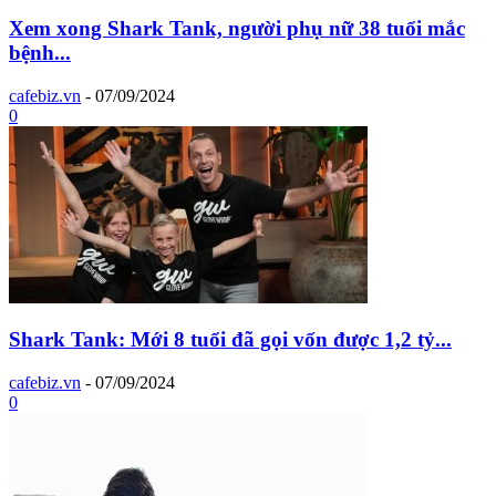
Xem xong Shark Tank, người phụ nữ 38 tuổi mắc
bệnh...
cafebiz.vn
-
07/09/2024
0
Shark Tank: Mới 8 tuổi đã gọi vốn được 1,2 tỷ...
cafebiz.vn
-
07/09/2024
0