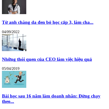
Từ anh chàng da đen bỏ học cấp 3, làm cha...
04/09/2022
Những thói quen của CEO làm việc hiệu quả
05/04/2019
Bài học sau 16 năm làm doanh nhân: Đừng chạy
theo...