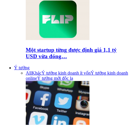
Một startup từng được định giá 1,1 tỷ
USD vừa đóng…
Ý tưởng
All
Khác
Ý tưởng kinh doanh ít vốn
Ý tưởng kinh doanh
online
Ý tưởng mới độc lạ