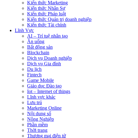
Kiến thức Marketing
Kiến thức Nhân Sự
Kiến thức Pháp luật
Kiến thức Quản trị doanh nghiệp
Kiến thức Tài chính
Lĩnh Vực
AI – Trí tuệ nhân tạo
Ăn uống
Bất động sản
Blockchain
Dịch vụ Doanh nghiệp
Dịch vụ Gia đình
Du lịch
Fintech
Game Mobile
Giáo dục Đào tạo
Iot – Internet of things
Lĩnh vực khác
Lưu trú
Marketing Online
Nội dung số
Nông Nghiệp
Phần mềm
Thời trang
Thương mại điện tử