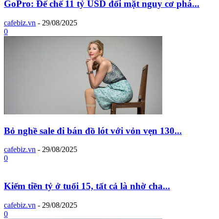
GoPro: Đế chế 11 tỷ USD đối mặt nguy cơ phá...
cafebiz.vn
-
29/08/2025
0
Bỏ nghề sale đi bán đồ lót với vỏn vẹn 130...
cafebiz.vn
-
29/08/2025
0
Kiếm tiền tỷ ở tuổi 15, tất cả là nhờ cha...
cafebiz.vn
-
29/08/2025
0