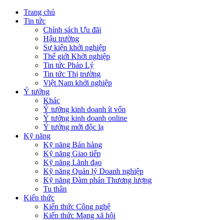
Trang chủ
Tin tức
Chính sách Ưu đãi
Hậu trường
Sự kiện khởi nghiệp
Thế giới Khởi nghiệp
Tin tức Pháp Lý
Tin tức Thị trường
Việt Nam khởi nghiệp
Ý tưởng
Khác
Ý tưởng kinh doanh ít vốn
Ý tưởng kinh doanh online
Ý tưởng mới độc lạ
Kỹ năng
Kỹ năng Bán hàng
Kỹ năng Giao tiếp
Kỹ năng Lãnh đạo
Kỹ năng Quản lý Doanh nghiệp
Kỹ năng Đàm phán Thương lượng
Tu thân
Kiến thức
Kiến thức Công nghệ
Kiến thức Mạng xã hội