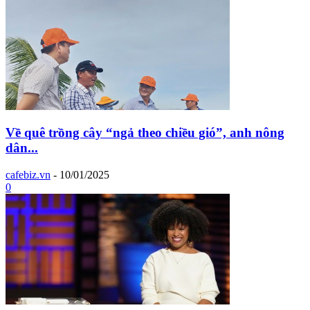
Về quê trồng cây “ngả theo chiều gió”, anh nông
dân...
cafebiz.vn
-
10/01/2025
0