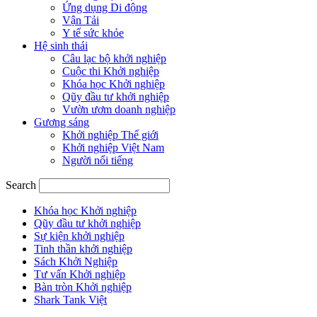
Ứng dụng Di động
Vận Tải
Y tế sức khỏe
Hệ sinh thái
Câu lạc bộ khởi nghiệp
Cuộc thi Khởi nghiệp
Khóa học Khởi nghiệp
Qũy đầu tư khởi nghiệp
Vườn ươm doanh nghiệp
Gương sáng
Khởi nghiệp Thế giới
Khởi nghiệp Việt Nam
Người nổi tiếng
Search
Khóa học Khởi nghiệp
Qũy đầu tư khởi nghiệp
Sự kiện khởi nghiệp
Tinh thần khởi nghiệp
Sách Khởi Nghiệp
Tư vấn Khởi nghiệp
Bàn tròn Khởi nghiệp
Shark Tank Việt