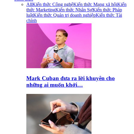
All
Kiến thức Công nghệ
Kiến thức Mạng xã hội
Kiến
thức Marketing
Kiến thức Nhân Sự
Kiến thức Pháp
luật
Kiến thức Quản trị doanh nghiệp
Kiến thức Tài
chính
Mark Cuban đưa ra lời khuyên cho
những ai muốn khởi…