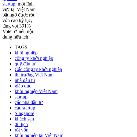
startup
, một lĩnh
vực tại Việt Nam
bất ngờ được rót
vốn cao kỷ lục,
tăng vọt 391%
Vote 5* nếu nội
dung hữu ích!
TAGS
khởi nghiệp
công ty khởi nghiệp
quỹ đầu tư
Các công ty khởi nghiệp
thị trường Việt Nam
nhà đầu tư
giáo dục
khởi nghiệp Việt Nam
startup
các nhà đầu tư
các startup
Singapore
khách sạn
du lịch
rót vốn
khởi nghiệp tại Việt Nam