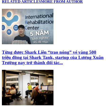
RELATED ARTICLES
MORE FROM AUTHOR
Từng được Shark Liên “trao nóng” vé vàng 500
triệu đồng tại Shark Tank, startup của Lương Xuân
Trường nay trở thành đối tác...