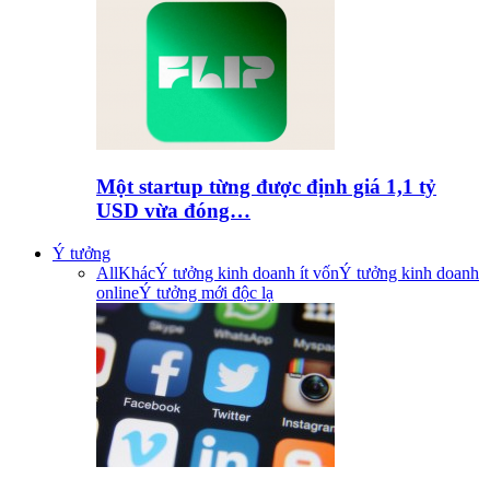
Một startup từng được định giá 1,1 tỷ
USD vừa đóng…
Ý tưởng
All
Khác
Ý tưởng kinh doanh ít vốn
Ý tưởng kinh doanh
online
Ý tưởng mới độc lạ