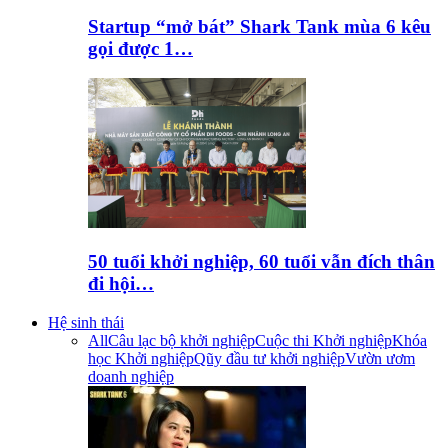
Startup “mở bát” Shark Tank mùa 6 kêu
gọi được 1…
50 tuổi khởi nghiệp, 60 tuổi vẫn đích thân
đi hội…
Hệ sinh thái
All
Câu lạc bộ khởi nghiệp
Cuộc thi Khởi nghiệp
Khóa
học Khởi nghiệp
Qũy đầu tư khởi nghiệp
Vườn ươm
doanh nghiệp