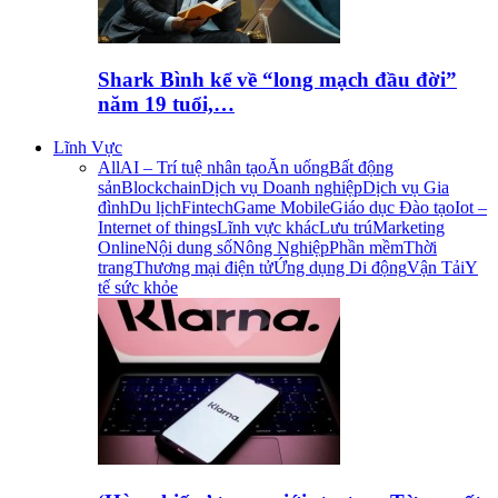
Shark Bình kể về “long mạch đầu đời”
năm 19 tuổi,…
Lĩnh Vực
All
AI – Trí tuệ nhân tạo
Ăn uống
Bất động
sản
Blockchain
Dịch vụ Doanh nghiệp
Dịch vụ Gia
đình
Du lịch
Fintech
Game Mobile
Giáo dục Đào tạo
Iot –
Internet of things
Lĩnh vực khác
Lưu trú
Marketing
Online
Nội dung số
Nông Nghiệp
Phần mềm
Thời
trang
Thương mại điện tử
Ứng dụng Di động
Vận Tải
Y
tế sức khỏe