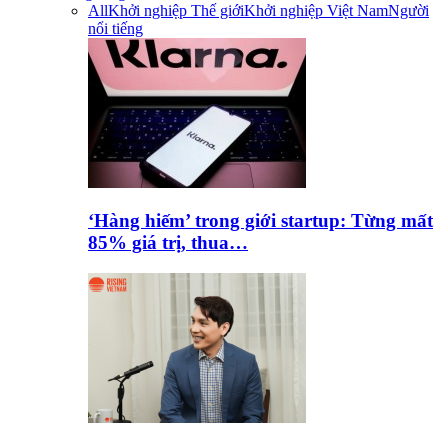
All
Khởi nghiệp Thế giới
Khởi nghiệp Việt Nam
Người
nổi tiếng
‘Hàng hiếm’ trong giới startup: Từng mất
85% giá trị, thua…