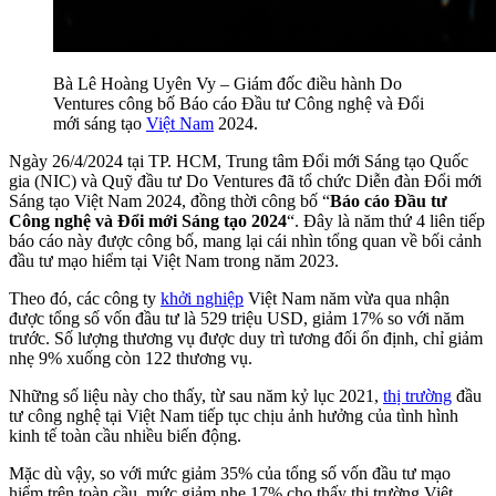
Bà Lê Hoàng Uyên Vy – Giám đốc điều hành Do
Ventures công bố Báo cáo Đầu tư Công nghệ và Đổi
mới sáng tạo
Việt Nam
2024.
Ngày 26/4/2024 tại TP. HCM, Trung tâm Đổi mới Sáng tạo Quốc
gia (NIC) và Quỹ đầu tư Do Ventures đã tổ chức Diễn đàn Đổi mới
Sáng tạo Việt Nam 2024, đồng thời công bố “
Báo cáo Đầu tư
Công nghệ và Đổi mới Sáng tạo 2024
“. Đây là năm thứ 4 liên tiếp
báo cáo này được công bố, mang lại cái nhìn tổng quan về bối cảnh
đầu tư mạo hiểm tại Việt Nam trong năm 2023.
Theo đó, các công ty
khởi nghiệp
Việt Nam năm vừa qua nhận
được tổng số vốn đầu tư là 529 triệu USD, giảm 17% so với năm
trước. Số lượng thương vụ được duy trì tương đối ổn định, chỉ giảm
nhẹ 9% xuống còn 122 thương vụ.
Những số liệu này cho thấy, từ sau năm kỷ lục 2021,
thị trường
đầu
tư công nghệ tại Việt Nam tiếp tục chịu ảnh hưởng của tình hình
kinh tế toàn cầu nhiều biến động.
Mặc dù vậy, so với mức giảm 35% của tổng số vốn đầu tư mạo
hiểm trên toàn cầu, mức giảm nhẹ 17% cho thấy thị trường Việt