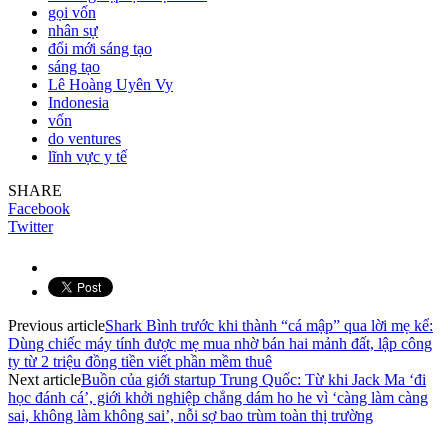
gọi vốn
nhân sự
đổi mới sáng tạo
sáng tạo
Lê Hoàng Uyên Vy
Indonesia
vốn
do ventures
lĩnh vực y tế
SHARE
Facebook
Twitter
Previous article
Shark Bình trước khi thành “cá mập” qua lời mẹ kể:
Dùng chiếc máy tính được mẹ mua nhờ bán hai mảnh đất, lập công
ty từ 2 triệu đồng tiền viết phần mềm thuê
Next article
Buồn của giới startup Trung Quốc: Từ khi Jack Ma ‘đi
học đánh cá’, giới khởi nghiệp chẳng dám ho he vì ‘càng làm càng
sai, không làm không sai’, nỗi sợ bao trùm toàn thị trường