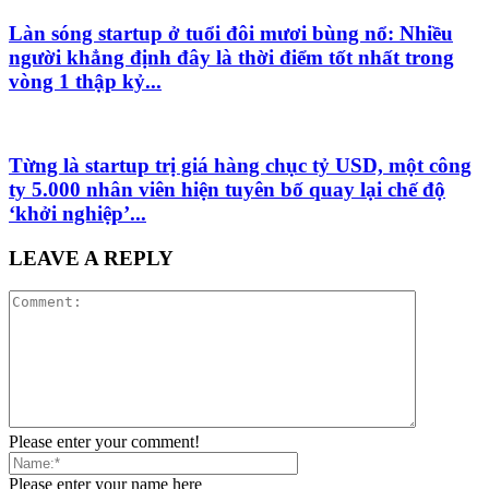
Làn sóng startup ở tuổi đôi mươi bùng nổ: Nhiều
người khẳng định đây là thời điểm tốt nhất trong
vòng 1 thập kỷ...
Từng là startup trị giá hàng chục tỷ USD, một công
ty 5.000 nhân viên hiện tuyên bố quay lại chế độ
‘khởi nghiệp’...
LEAVE A REPLY
Please enter your comment!
Please enter your name here