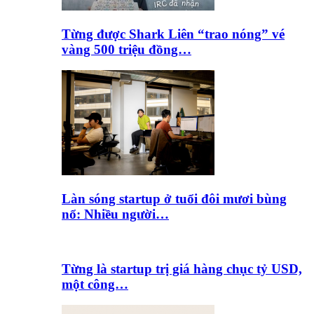
Từng được Shark Liên “trao nóng” vé
vàng 500 triệu đồng…
Làn sóng startup ở tuổi đôi mươi bùng
nổ: Nhiều người…
Từng là startup trị giá hàng chục tỷ USD,
một công…