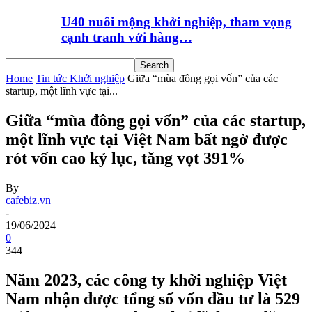
U40 nuôi mộng khởi nghiệp, tham vọng
cạnh tranh với hàng…
Home
Tin tức Khởi nghiệp
Giữa “mùa đông gọi vốn” của các
startup, một lĩnh vực tại...
Giữa “mùa đông gọi vốn” của các startup,
một lĩnh vực tại Việt Nam bất ngờ được
rót vốn cao kỷ lục, tăng vọt 391%
By
cafebiz.vn
-
19/06/2024
0
344
Năm 2023, các công ty khởi nghiệp Việt
Nam nhận được tổng số vốn đầu tư là 529