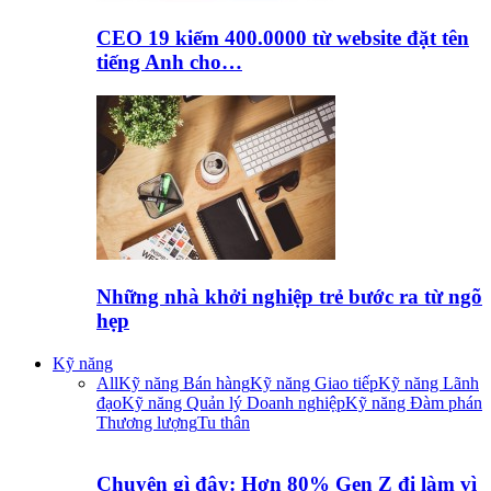
CEO 19 kiếm 400.0000 từ website đặt tên
tiếng Anh cho…
Những nhà khởi nghiệp trẻ bước ra từ ngõ
hẹp
Kỹ năng
All
Kỹ năng Bán hàng
Kỹ năng Giao tiếp
Kỹ năng Lãnh
đạo
Kỹ năng Quản lý Doanh nghiệp
Kỹ năng Đàm phán
Thương lượng
Tu thân
Chuyện gì đây: Hơn 80% Gen Z đi làm vì