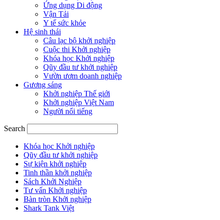
Ứng dụng Di động
Vận Tải
Y tế sức khỏe
Hệ sinh thái
Câu lạc bộ khởi nghiệp
Cuộc thi Khởi nghiệp
Khóa học Khởi nghiệp
Qũy đầu tư khởi nghiệp
Vườn ươm doanh nghiệp
Gương sáng
Khởi nghiệp Thế giới
Khởi nghiệp Việt Nam
Người nổi tiếng
Search
Khóa học Khởi nghiệp
Qũy đầu tư khởi nghiệp
Sự kiện khởi nghiệp
Tinh thần khởi nghiệp
Sách Khởi Nghiệp
Tư vấn Khởi nghiệp
Bàn tròn Khởi nghiệp
Shark Tank Việt