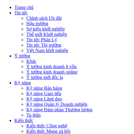
Trang chủ
Tin tức
Chính sách Ưu đãi
Hậu trường
Sự kiện khởi nghiệp
Thế giới Khởi nghiệp
Tin tức Pháp Lý
Tin tức Thị trường
Việt Nam khởi nghiệp
Ý tưởng
Khác
Ý tưởng kinh doanh ít vốn
Ý tưởng kinh doanh online
Ý tưởng mới độc lạ
Kỹ năng
Kỹ năng Bán hàng
Kỹ năng Giao tiếp
Kỹ năng Lãnh đạo
Kỹ năng Quản lý Doanh nghiệp
Kỹ năng Đàm phán Thương lượng
Tu thân
Kiến thức
Kiến thức Công nghệ
Kiến thức Mạng xã hội