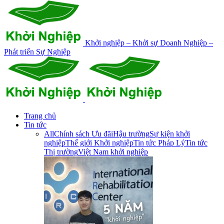
Khởi nghiệp – Khởi sự Doanh Nghiệp –
Phát triển Sự Nghiệp
Trang chủ
Tin tức
All
Chính sách Ưu đãi
Hậu trường
Sự kiện khởi
nghiệp
Thế giới Khởi nghiệp
Tin tức Pháp Lý
Tin tức
Thị trường
Việt Nam khởi nghiệp