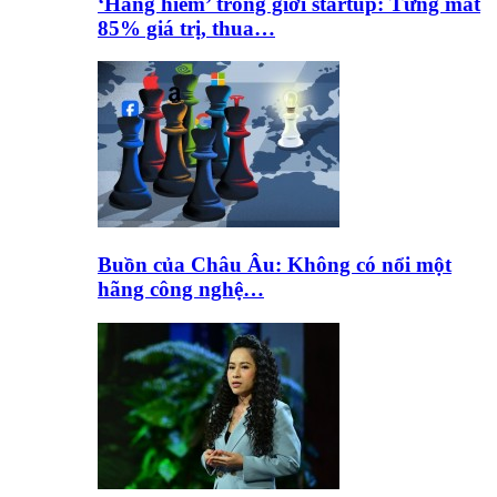
‘Hàng hiếm’ trong giới startup: Từng mất
85% giá trị, thua…
Buồn của Châu Âu: Không có nổi một
hãng công nghệ…