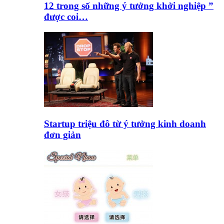
12 trong số những ý tưởng khởi nghiệp ”
được coi…
Startup triệu đô từ ý tưởng kinh doanh
đơn giản