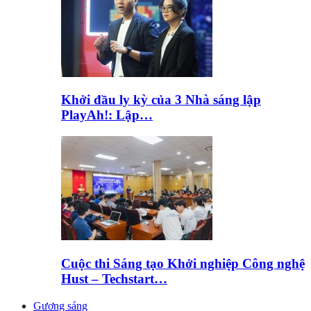
Khởi đầu ly kỳ của 3 Nhà sáng lập
PlayAh!: Lập…
Cuộc thi Sáng tạo Khởi nghiệp Công nghệ
Hust – Techstart…
Gương sáng