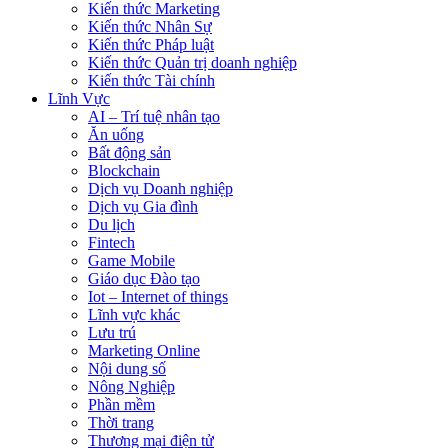
Kiến thức Marketing
Kiến thức Nhân Sự
Kiến thức Pháp luật
Kiến thức Quản trị doanh nghiệp
Kiến thức Tài chính
Lĩnh Vực
AI – Trí tuệ nhân tạo
Ăn uống
Bất động sản
Blockchain
Dịch vụ Doanh nghiệp
Dịch vụ Gia đình
Du lịch
Fintech
Game Mobile
Giáo dục Đào tạo
Iot – Internet of things
Lĩnh vực khác
Lưu trú
Marketing Online
Nội dung số
Nông Nghiệp
Phần mềm
Thời trang
Thương mại điện tử