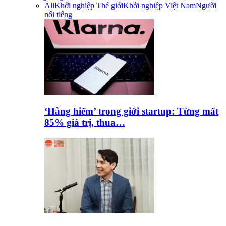
All
Khởi nghiệp Thế giới
Khởi nghiệp Việt Nam
Người
nổi tiếng
‘Hàng hiếm’ trong giới startup: Từng mất
85% giá trị, thua…