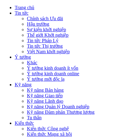
Trang chủ
Tin tức
Chính sách Ưu đãi
Hậu trường
Sự kiện khởi nghiệp
Thế giới Khởi nghiệp
Tin tức Pháp Lý
Tin tức Thị trường
Việt Nam khởi nghiệp
Ý tưởng
Khác
Ý tưởng kinh doanh ít vốn
Ý tưởng kinh doanh online
Ý tưởng mới độc lạ
Kỹ năng
Kỹ năng Bán hàng
Kỹ năng Giao tiếp
Kỹ năng Lãnh đạo
Kỹ năng Quản lý Doanh nghiệp
Kỹ năng Đàm phán Thương lượng
Tu thân
Kiến thức
Kiến thức Công nghệ
Kiến thức Mạng xã hội