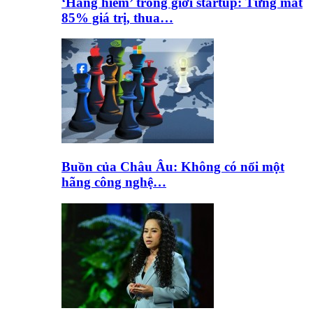
‘Hàng hiếm’ trong giới startup: Từng mất
85% giá trị, thua…
Buồn của Châu Âu: Không có nổi một
hãng công nghệ…