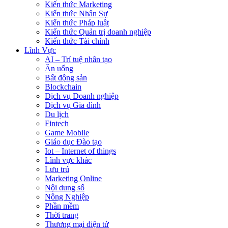
Kiến thức Marketing
Kiến thức Nhân Sự
Kiến thức Pháp luật
Kiến thức Quản trị doanh nghiệp
Kiến thức Tài chính
Lĩnh Vực
AI – Trí tuệ nhân tạo
Ăn uống
Bất động sản
Blockchain
Dịch vụ Doanh nghiệp
Dịch vụ Gia đình
Du lịch
Fintech
Game Mobile
Giáo dục Đào tạo
Iot – Internet of things
Lĩnh vực khác
Lưu trú
Marketing Online
Nội dung số
Nông Nghiệp
Phần mềm
Thời trang
Thương mại điện tử