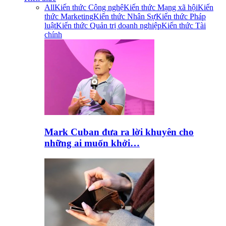
All
Kiến thức Công nghệ
Kiến thức Mạng xã hội
Kiến
thức Marketing
Kiến thức Nhân Sự
Kiến thức Pháp
luật
Kiến thức Quản trị doanh nghiệp
Kiến thức Tài
chính
Mark Cuban đưa ra lời khuyên cho
những ai muốn khởi…