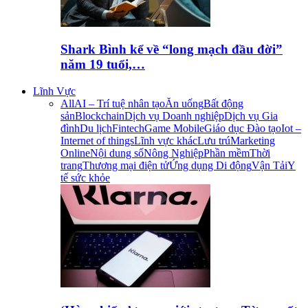
Shark Bình kể về “long mạch đầu đời”
năm 19 tuổi,…
Lĩnh Vực
All
AI – Trí tuệ nhân tạo
Ăn uống
Bất động
sản
Blockchain
Dịch vụ Doanh nghiệp
Dịch vụ Gia
đình
Du lịch
Fintech
Game Mobile
Giáo dục Đào tạo
Iot –
Internet of things
Lĩnh vực khác
Lưu trú
Marketing
Online
Nội dung số
Nông Nghiệp
Phần mềm
Thời
trang
Thương mại điện tử
Ứng dụng Di động
Vận Tải
Y
tế sức khỏe