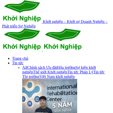
Khởi nghiệp – Khởi sự Doanh Nghiệp –
Phát triển Sự Nghiệp
Trang chủ
Tin tức
All
Chính sách Ưu đãi
Hậu trường
Sự kiện khởi
nghiệp
Thế giới Khởi nghiệp
Tin tức Pháp Lý
Tin tức
Thị trường
Việt Nam khởi nghiệp