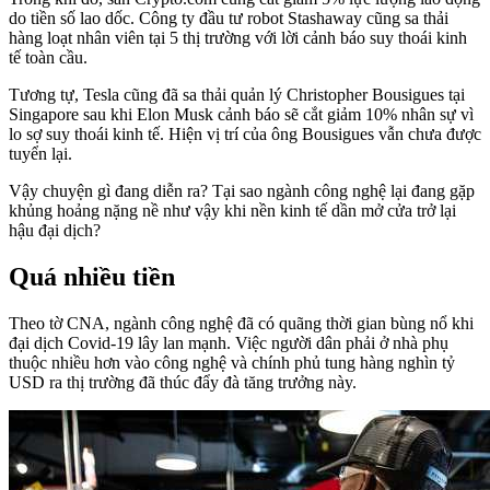
do tiền số lao dốc. Công ty đầu tư robot Stashaway cũng sa thải
hàng loạt nhân viên tại 5 thị trường với lời cảnh báo suy thoái kinh
tế toàn cầu.
Tương tự, Tesla cũng đã sa thải quản lý Christopher Bousigues tại
Singapore sau khi Elon Musk cảnh báo sẽ cắt giảm 10% nhân sự vì
lo sợ suy thoái kinh tế. Hiện vị trí của ông Bousigues vẫn chưa được
tuyển lại.
Vậy chuyện gì đang diễn ra? Tại sao ngành công nghệ lại đang gặp
khủng hoảng nặng nề như vậy khi nền kinh tế dần mở cửa trở lại
hậu đại dịch?
Quá nhiều tiền
Theo tờ CNA, ngành công nghệ đã có quãng thời gian bùng nổ khi
đại dịch Covid-19 lây lan mạnh. Việc người dân phải ở nhà phụ
thuộc nhiều hơn vào công nghệ và chính phủ tung hàng nghìn tỷ
USD ra thị trường đã thúc đẩy đà tăng trưởng này.