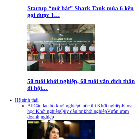
Startup “mở bát” Shark Tank mùa 6 kêu
gọi được 1…
50 tuổi khởi nghiệp, 60 tuổi vẫn đích thân
đi hội…
Hệ sinh thái
All
Câu lạc bộ khởi nghiệp
Cuộc thi Khởi nghiệp
Khóa
học Khởi nghiệp
Qũy đầu tư khởi nghiệp
Vườn ươm
doanh nghiệp