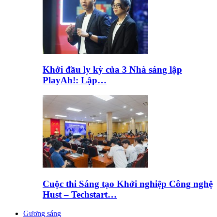
Khởi đầu ly kỳ của 3 Nhà sáng lập
PlayAh!: Lập…
Cuộc thi Sáng tạo Khởi nghiệp Công nghệ
Hust – Techstart…
Gương sáng