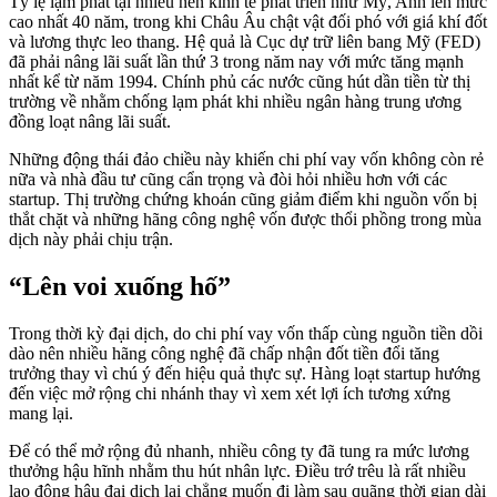
Tỷ lệ lạm phát tại nhiều nền kinh tế phát triển như Mỹ, Anh lên mức
cao nhất 40 năm, trong khi Châu Âu chật vật đối phó với giá khí đốt
và lương thực leo thang. Hệ quả là Cục dự trữ liên bang Mỹ (FED)
đã phải nâng lãi suất lần thứ 3 trong năm nay với mức tăng mạnh
nhất kể từ năm 1994. Chính phủ các nước cũng hút dần tiền từ thị
trường về nhằm chống lạm phát khi nhiều ngân hàng trung ương
đồng loạt nâng lãi suất.
Những động thái đảo chiều này khiến chi phí vay vốn không còn rẻ
nữa và nhà đầu tư cũng cẩn trọng và đòi hỏi nhiều hơn với các
startup. Thị trường chứng khoán cũng giảm điểm khi nguồn vốn bị
thắt chặt và những hãng công nghệ vốn được thổi phồng trong mùa
dịch này phải chịu trận.
“Lên voi xuống hố”
Trong thời kỳ đại dịch, do chi phí vay vốn thấp cùng nguồn tiền dồi
dào nên nhiều hãng công nghệ đã chấp nhận đốt tiền đổi tăng
trưởng thay vì chú ý đến hiệu quả thực sự. Hàng loạt startup hướng
đến việc mở rộng chi nhánh thay vì xem xét lợi ích tương xứng
mang lại.
Để có thể mở rộng đủ nhanh, nhiều công ty đã tung ra mức lương
thưởng hậu hĩnh nhằm thu hút nhân lực. Điều trớ trêu là rất nhiều
lao động hậu đại dịch lại chẳng muốn đi làm sau quãng thời gian dài