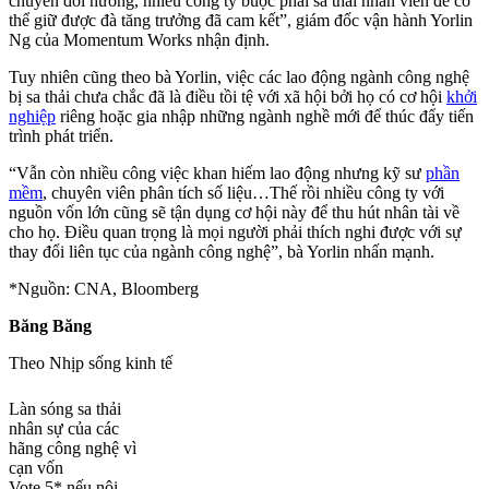
chuyển đổi hướng, nhiều công ty buộc phải sa thải nhân viên để có
thể giữ được đà tăng trưởng đã cam kết”, giám đốc vận hành Yorlin
Ng của Momentum Works nhận định.
Tuy nhiên cũng theo bà Yorlin, việc các lao động ngành công nghệ
bị sa thải chưa chắc đã là điều tồi tệ với xã hội bởi họ có cơ hội
khởi
nghiệp
riêng hoặc gia nhập những ngành nghề mới để thúc đẩy tiến
trình phát triển.
“Vẫn còn nhiều công việc khan hiếm lao động nhưng kỹ sư
phần
mềm
, chuyên viên phân tích số liệu…Thế rồi nhiều công ty với
nguồn vốn lớn cũng sẽ tận dụng cơ hội này để thu hút nhân tài về
cho họ. Điều quan trọng là mọi người phải thích nghi được với sự
thay đổi liên tục của ngành công nghệ”, bà Yorlin nhấn mạnh.
*Nguồn: CNA, Bloomberg
Băng Băng
Theo Nhịp sống kinh tế
Làn sóng sa thải
nhân sự của các
hãng công nghệ vì
cạn vốn
Vote 5* nếu nội