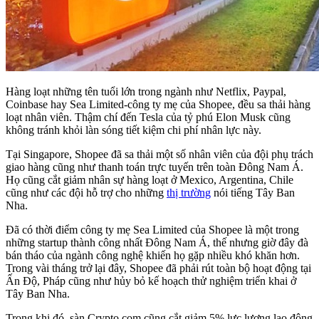
Hàng loạt những tên tuổi lớn trong ngành như Netflix, Paypal,
Coinbase hay Sea Limited-công ty mẹ của Shopee, đều sa thải hàng
loạt nhân viên. Thậm chí đến Tesla của tỷ phú Elon Musk cũng
không tránh khỏi làn sóng tiết kiệm chi phí nhân lực này.
Tại Singapore, Shopee đã sa thải một số nhân viên của đội phụ trách
giao hàng cũng như thanh toán trực tuyến trên toàn Đông Nam Á.
Họ cũng cắt giảm nhân sự hàng loạt ở Mexico, Argentina, Chile
cũng như các đội hỗ trợ cho những
thị trường
nói tiếng Tây Ban
Nha.
Đã có thời điểm công ty mẹ Sea Limited của Shopee là một trong
những startup thành công nhất Đông Nam Á, thế nhưng giờ đây đà
bán tháo của ngành công nghệ khiến họ gặp nhiều khó khăn hơn.
Trong vài tháng trở lại đây, Shopee đã phải rút toàn bộ hoạt động tại
Ấn Độ, Pháp cũng như hủy bỏ kế hoạch thử nghiệm triển khai ở
Tây Ban Nha.
Trong khi đó, sàn Crypto.com cũng cắt giảm 5% lực lượng lao động