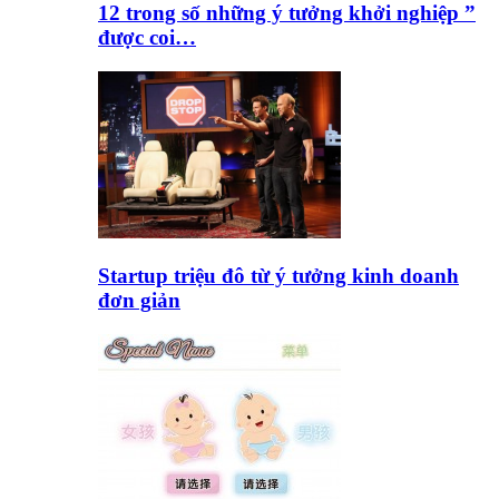
12 trong số những ý tưởng khởi nghiệp ”
được coi…
Startup triệu đô từ ý tưởng kinh doanh
đơn giản