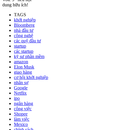
dung hữu ích!
TAGS
khởi nghiệp
Bloomberg
nhà đầu tư
công nghệ
các quỹ đầu tư
startup
các startup
kỹ sư phần mềm
amazon
Elon Musk
giao hàng
cơ hội khởi nghiệp
nhân sự
Google
Netflix
ipo
ngân hàng
công việc
Shopee
làm việc
Mexico
chính sách