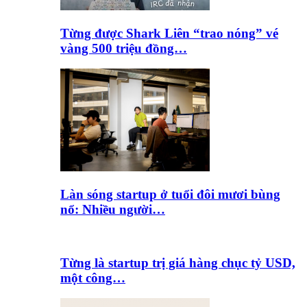
Từng được Shark Liên “trao nóng” vé
vàng 500 triệu đồng…
Làn sóng startup ở tuổi đôi mươi bùng
nổ: Nhiều người…
Từng là startup trị giá hàng chục tỷ USD,
một công…