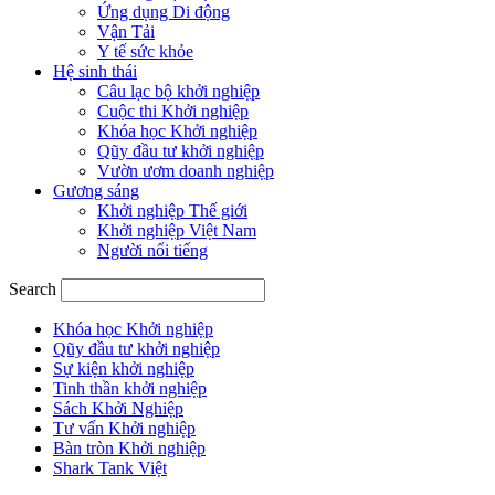
Ứng dụng Di động
Vận Tải
Y tế sức khỏe
Hệ sinh thái
Câu lạc bộ khởi nghiệp
Cuộc thi Khởi nghiệp
Khóa học Khởi nghiệp
Qũy đầu tư khởi nghiệp
Vườn ươm doanh nghiệp
Gương sáng
Khởi nghiệp Thế giới
Khởi nghiệp Việt Nam
Người nổi tiếng
Search
Khóa học Khởi nghiệp
Qũy đầu tư khởi nghiệp
Sự kiện khởi nghiệp
Tinh thần khởi nghiệp
Sách Khởi Nghiệp
Tư vấn Khởi nghiệp
Bàn tròn Khởi nghiệp
Shark Tank Việt