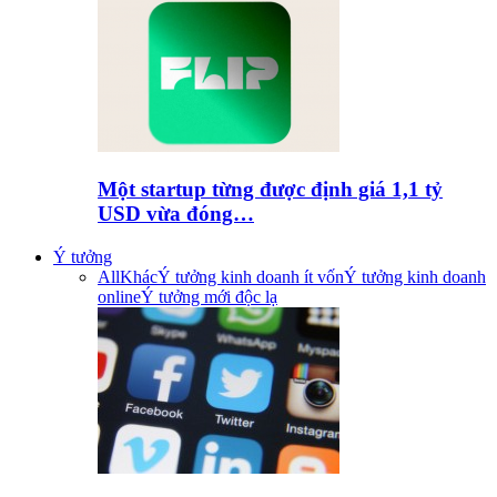
Một startup từng được định giá 1,1 tỷ
USD vừa đóng…
Ý tưởng
All
Khác
Ý tưởng kinh doanh ít vốn
Ý tưởng kinh doanh
online
Ý tưởng mới độc lạ