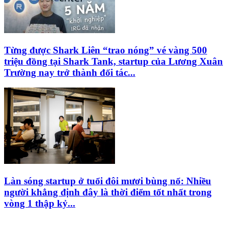
Từng được Shark Liên “trao nóng” vé vàng 500
triệu đồng tại Shark Tank, startup của Lương Xuân
Trường nay trở thành đối tác...
Làn sóng startup ở tuổi đôi mươi bùng nổ: Nhiều
người khẳng định đây là thời điểm tốt nhất trong
vòng 1 thập kỷ...