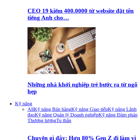
CEO 19 kiếm 400.0000 từ website đặt tên
tiếng Anh cho…
Những nhà khởi nghiệp trẻ bước ra từ ngõ
hẹp
Kỹ năng
All
Kỹ năng Bán hàng
Kỹ năng Giao tiếp
Kỹ năng Lãnh
đạo
Kỹ năng Quản lý Doanh nghiệp
Kỹ năng Đàm phán
Thương lượng
Tu thân
Chuyện gì đây: Hơn 80% Gen Z đi làm vì