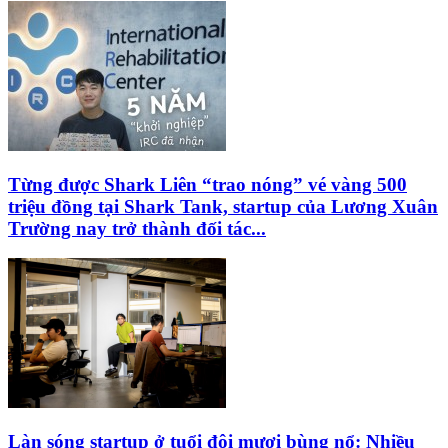
Từng được Shark Liên “trao nóng” vé vàng 500
triệu đồng tại Shark Tank, startup của Lương Xuân
Trường nay trở thành đối tác...
Làn sóng startup ở tuổi đôi mươi bùng nổ: Nhiều