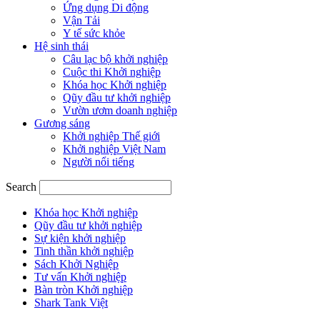
Ứng dụng Di động
Vận Tải
Y tế sức khỏe
Hệ sinh thái
Câu lạc bộ khởi nghiệp
Cuộc thi Khởi nghiệp
Khóa học Khởi nghiệp
Qũy đầu tư khởi nghiệp
Vườn ươm doanh nghiệp
Gương sáng
Khởi nghiệp Thế giới
Khởi nghiệp Việt Nam
Người nổi tiếng
Search
Khóa học Khởi nghiệp
Qũy đầu tư khởi nghiệp
Sự kiện khởi nghiệp
Tinh thần khởi nghiệp
Sách Khởi Nghiệp
Tư vấn Khởi nghiệp
Bàn tròn Khởi nghiệp
Shark Tank Việt