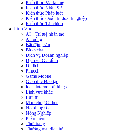
Kiến thức Marketing
Kiến thức Nhân Sự
Kiến thức Pháp luật
Kiến thức Quản trị doanh nghiệp
Kiến thức Tài chính
Lĩnh Vực
AI – Trí tuệ nhân tạo
Ăn uống
Bất động sản
Blockchain
Dịch vụ Doanh nghiệp
Dịch vụ Gia đình
Du lịch
Fintech
Game Mobile
Giáo dục Đào tạo
Iot – Internet of things
Lĩnh vực khác
Lưu trú
Marketing Online
Nội dung số
Nông Nghiệp
Phần mềm
Thời trang
Thương mại điện tử