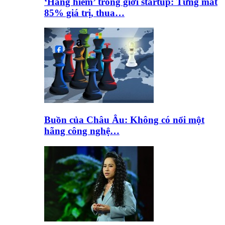
‘Hàng hiếm’ trong giới startup: Từng mất
85% giá trị, thua…
Buồn của Châu Âu: Không có nổi một
hãng công nghệ…