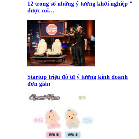
12 trong số những ý tưởng khởi nghiệp ”
được coi…
Startup triệu đô từ ý tưởng kinh doanh
đơn giản