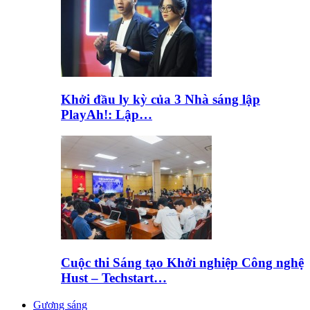
Khởi đầu ly kỳ của 3 Nhà sáng lập
PlayAh!: Lập…
Cuộc thi Sáng tạo Khởi nghiệp Công nghệ
Hust – Techstart…
Gương sáng