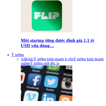
Một startup từng được định giá 1,1 tỷ
USD vừa đóng…
Ý tưởng
All
Khác
Ý tưởng kinh doanh ít vốn
Ý tưởng kinh doanh
online
Ý tưởng mới độc lạ