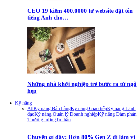
CEO 19 kiếm 400.0000 từ website đặt tên
tiếng Anh cho…
Những nhà khởi nghiệp trẻ bước ra từ ngõ
hẹp
Kỹ năng
All
Kỹ năng Bán hàng
Kỹ năng Giao tiếp
Kỹ năng Lãnh
đạo
Kỹ năng Quản lý Doanh nghiệp
Kỹ năng Đàm phán
Thương lượng
Tu thân
Chuyện gì đây: Hơn 80% Gen Z đi làm vì