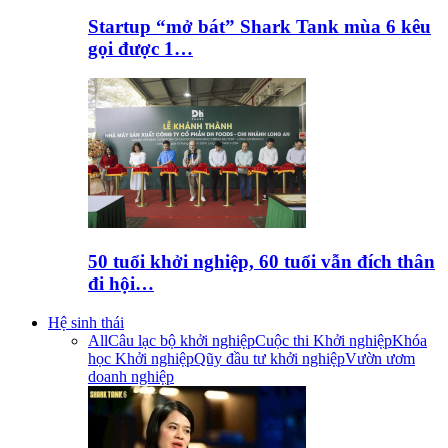
Startup “mở bát” Shark Tank mùa 6 kêu
gọi được 1…
50 tuổi khởi nghiệp, 60 tuổi vẫn đích thân
đi hội…
Hệ sinh thái
All
Câu lạc bộ khởi nghiệp
Cuộc thi Khởi nghiệp
Khóa
học Khởi nghiệp
Qũy đầu tư khởi nghiệp
Vườn ươm
doanh nghiệp