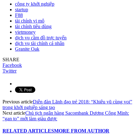
công ty khởi nghiệp
startup
F88
tài chính vi mô
tài chính tiêu dùng
vietmoney
dịch vụ cầm đồ trực tuyến
dịch vụ tài chính cá nhân
Granite Oak
SHARE
Facebook
Twitter
Previous article
Diễn đàn Lãnh đạo trẻ 2018: “Khiêu vũ cùng voi”
trong khởi nghiệp sáng tạo
Next article
Chủ tịch ngân hàng Sacombank Dương Công Minh:
“gan to” mới làm giàu được
RELATED ARTICLES
MORE FROM AUTHOR