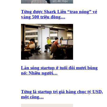
Từng được Shark Liên “trao nóng” vé
vàng 500 triệu đồng…
Làn sóng startup ở tuổi đôi mươi bùng
nổ: Nhiều người…
Từng là startup trị giá hàng chục tỷ USD,
một công…