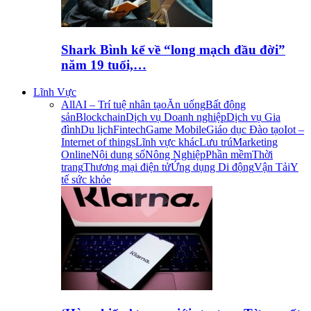
Shark Bình kể về “long mạch đầu đời”
năm 19 tuổi,…
Lĩnh Vực
All
AI – Trí tuệ nhân tạo
Ăn uống
Bất động
sản
Blockchain
Dịch vụ Doanh nghiệp
Dịch vụ Gia
đình
Du lịch
Fintech
Game Mobile
Giáo dục Đào tạo
Iot –
Internet of things
Lĩnh vực khác
Lưu trú
Marketing
Online
Nội dung số
Nông Nghiệp
Phần mềm
Thời
trang
Thương mại điện tử
Ứng dụng Di động
Vận Tải
Y
tế sức khỏe