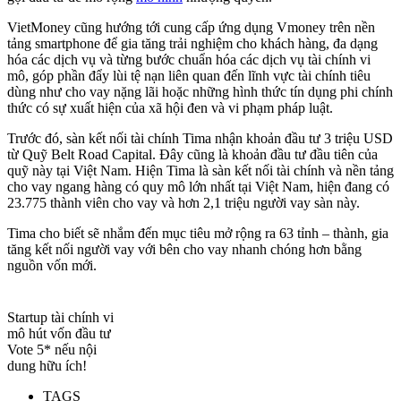
VietMoney cũng hướng tới cung cấp ứng dụng Vmoney trên nền
tảng smartphone để gia tăng trải nghiệm cho khách hàng, đa dạng
hóa các dịch vụ và từng bước chuẩn hóa các dịch vụ tài chính vi
mô, góp phần đẩy lùi tệ nạn liên quan đến lĩnh vực tài chính tiêu
dùng như cho vay nặng lãi hoặc những hình thức tín dụng phi chính
thức có sự xuất hiện của xã hội đen và vi phạm pháp luật.
Trước đó, sàn kết nối tài chính Tima nhận khoản đầu tư 3 triệu USD
từ Quỹ Belt Road Capital. Đây cũng là khoản đầu tư đầu tiên của
quỹ này tại Việt Nam. Hiện Tima là sàn kết nối tài chính và nền tảng
cho vay ngang hàng có quy mô lớn nhất tại Việt Nam, hiện đang có
23.775 thành viên cho vay và hơn 2,1 triệu người vay sàn này.
Tima cho biết sẽ nhắm đến mục tiêu mở rộng ra 63 tỉnh – thành, gia
tăng kết nối người vay với bên cho vay nhanh chóng hơn bằng
nguồn vốn mới.
Startup tài chính vi
mô hút vốn đầu tư
Vote 5* nếu nội
dung hữu ích!
TAGS