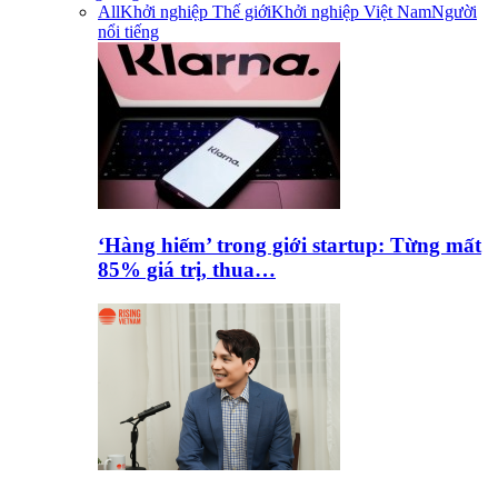
All
Khởi nghiệp Thế giới
Khởi nghiệp Việt Nam
Người
nổi tiếng
‘Hàng hiếm’ trong giới startup: Từng mất
85% giá trị, thua…