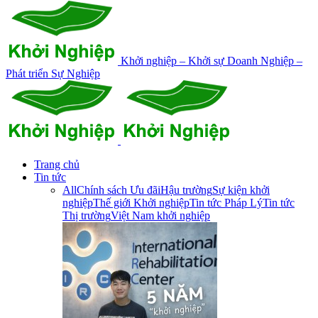
Khởi nghiệp – Khởi sự Doanh Nghiệp –
Phát triển Sự Nghiệp
Trang chủ
Tin tức
All
Chính sách Ưu đãi
Hậu trường
Sự kiện khởi
nghiệp
Thế giới Khởi nghiệp
Tin tức Pháp Lý
Tin tức
Thị trường
Việt Nam khởi nghiệp