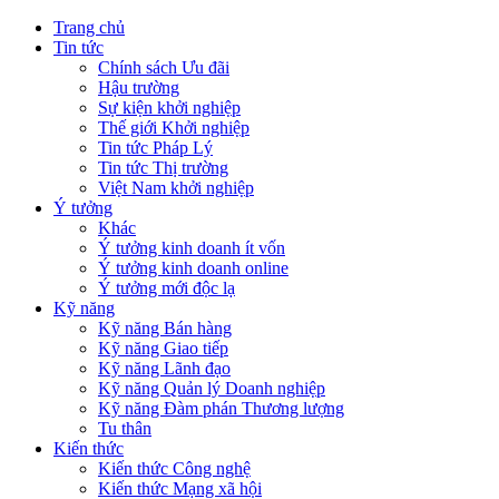
Trang chủ
Tin tức
Chính sách Ưu đãi
Hậu trường
Sự kiện khởi nghiệp
Thế giới Khởi nghiệp
Tin tức Pháp Lý
Tin tức Thị trường
Việt Nam khởi nghiệp
Ý tưởng
Khác
Ý tưởng kinh doanh ít vốn
Ý tưởng kinh doanh online
Ý tưởng mới độc lạ
Kỹ năng
Kỹ năng Bán hàng
Kỹ năng Giao tiếp
Kỹ năng Lãnh đạo
Kỹ năng Quản lý Doanh nghiệp
Kỹ năng Đàm phán Thương lượng
Tu thân
Kiến thức
Kiến thức Công nghệ
Kiến thức Mạng xã hội