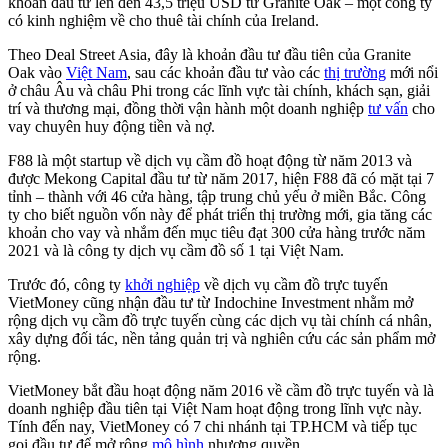
khoản đầu tư lên đến 43,5 triệu USD từ Granite Oak – một công ty
có kinh nghiệm về cho thuê tài chính của Ireland.
Theo Deal Street Asia, đây là khoản đầu tư đầu tiên của Granite
Oak vào
Việt Nam
, sau các khoản đầu tư vào các
thị trường
mới nổi
ở châu Âu và châu Phi trong các lĩnh vực tài chính, khách sạn, giải
trí và thương mại, đồng thời vận hành một doanh nghiệp
tư vấn
cho
vay chuyên huy động tiền và nợ.
F88 là một startup về dịch vụ cầm đồ hoạt động từ năm 2013 và
được Mekong Capital đầu tư từ năm 2017, hiện F88 đã có mặt tại 7
tỉnh – thành với 46 cửa hàng, tập trung chủ yếu ở miền Bắc. Công
ty cho biết nguồn vốn này để phát triển thị trường mới, gia tăng các
khoản cho vay và nhắm đến mục tiêu đạt 300 cửa hàng trước năm
2021 và là công ty dịch vụ cầm đồ số 1 tại Việt Nam.
Trước đó, công ty
khởi nghiệp
về dịch vụ cầm đồ trực tuyến
VietMoney cũng nhận đầu tư từ Indochine Investment nhằm mở
rộng dịch vụ cầm đồ trực tuyến cùng các dịch vụ tài chính cá nhân,
xây dựng đối tác, nền tảng quản trị và nghiên cứu các sản phẩm mở
rộng.
VietMoney bắt đầu hoạt động năm 2016 về cầm đồ trực tuyến và là
doanh nghiệp đầu tiên tại Việt Nam hoạt động trong lĩnh vực này.
Tính đến nay, VietMoney có 7 chi nhánh tại TP.HCM và tiếp tục
gọi đầu tư để mở rộng
mô hình
nhượng quyền.