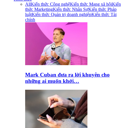
All
Kiến thức Công nghệ
Kiến thức Mạng xã hội
Kiến
thức Marketing
Kiến thức Nhân Sự
Kiến thức Pháp
luật
Kiến thức Quản trị doanh nghiệp
Kiến thức Tài
chính
Mark Cuban đưa ra lời khuyên cho
những ai muốn khởi…