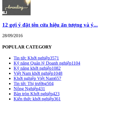
12 gợi ý đặt tên cửa hiệu ấn tượng và ý...
28/09/2016
POPULAR CATEGORY
Tin tức Khởi nghiệp
3571
Kỹ năng Quản lý Doanh nghiệp
1104
Kỹ năng khởi nghiệp
1082
Việt Nam khởi nghiệp
1048
Khởi nghiệp Việt Nam
657
Tin tức Thị trường
504
Nông Nghiệp
431
Bàn tròn Khởi nghiệp
423
Kiến thức khởi nghiệp
361