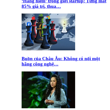
‘Hàng hiếm’ trong giới startup: Từng mất
85% giá trị, thua…
Buồn của Châu Âu: Không có nổi một
hãng công nghệ…