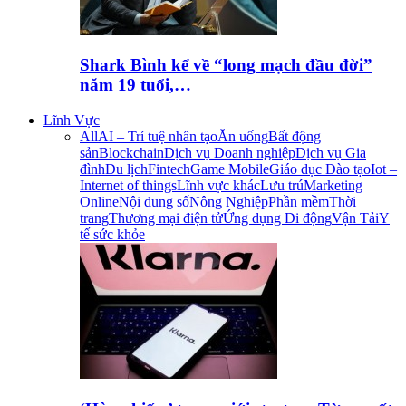
Shark Bình kể về “long mạch đầu đời”
năm 19 tuổi,…
Lĩnh Vực
All
AI – Trí tuệ nhân tạo
Ăn uống
Bất động
sản
Blockchain
Dịch vụ Doanh nghiệp
Dịch vụ Gia
đình
Du lịch
Fintech
Game Mobile
Giáo dục Đào tạo
Iot –
Internet of things
Lĩnh vực khác
Lưu trú
Marketing
Online
Nội dung số
Nông Nghiệp
Phần mềm
Thời
trang
Thương mại điện tử
Ứng dụng Di động
Vận Tải
Y
tế sức khỏe