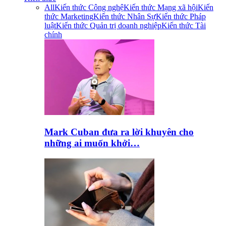
All
Kiến thức Công nghệ
Kiến thức Mạng xã hội
Kiến
thức Marketing
Kiến thức Nhân Sự
Kiến thức Pháp
luật
Kiến thức Quản trị doanh nghiệp
Kiến thức Tài
chính
Mark Cuban đưa ra lời khuyên cho
những ai muốn khởi…