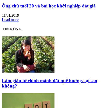
Ông chủ tuổi 20 và bài học khởi nghiệp đắt giá
11/01/2019
Load more
TIN NÓNG
Làm giàu từ chính mảnh đất quê hương, tại sao
không?