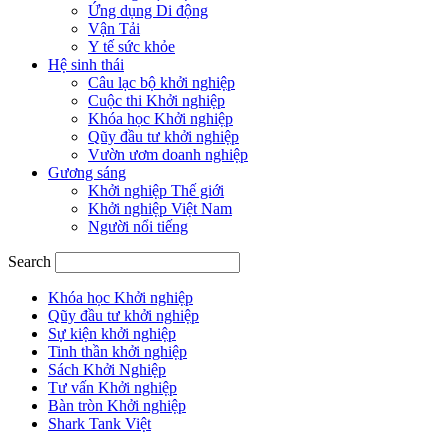
Ứng dụng Di động
Vận Tải
Y tế sức khỏe
Hệ sinh thái
Câu lạc bộ khởi nghiệp
Cuộc thi Khởi nghiệp
Khóa học Khởi nghiệp
Qũy đầu tư khởi nghiệp
Vườn ươm doanh nghiệp
Gương sáng
Khởi nghiệp Thế giới
Khởi nghiệp Việt Nam
Người nổi tiếng
Search
Khóa học Khởi nghiệp
Qũy đầu tư khởi nghiệp
Sự kiện khởi nghiệp
Tinh thần khởi nghiệp
Sách Khởi Nghiệp
Tư vấn Khởi nghiệp
Bàn tròn Khởi nghiệp
Shark Tank Việt