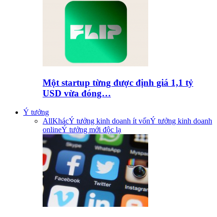
Một startup từng được định giá 1,1 tỷ
USD vừa đóng…
Ý tưởng
All
Khác
Ý tưởng kinh doanh ít vốn
Ý tưởng kinh doanh
online
Ý tưởng mới độc lạ