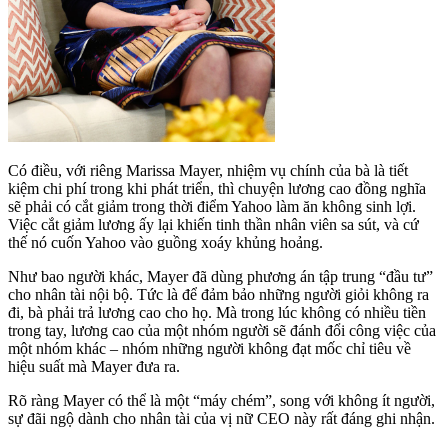
Có điều, với riêng Marissa Mayer, nhiệm vụ chính của bà là tiết
kiệm chi phí trong khi phát triển, thì chuyện lương cao đồng nghĩa
sẽ phải có cắt giảm trong thời điểm Yahoo làm ăn không sinh lợi.
Việc cắt giảm lương ấy lại khiến tinh thần nhân viên sa sút, và cứ
thế nó cuốn Yahoo vào guồng xoáy khủng hoảng.
Như bao người khác, Mayer đã dùng phương án tập trung “đầu tư”
cho nhân tài nội bộ. Tức là để đảm bảo những người giỏi không ra
đi, bà phải trả lương cao cho họ. Mà trong lúc không có nhiều tiền
trong tay, lương cao của một nhóm người sẽ đánh đổi công việc của
một nhóm khác – nhóm những người không đạt mốc chỉ tiêu về
hiệu suất mà Mayer đưa ra.
Rõ ràng Mayer có thể là một “máy chém”, song với không ít người,
sự đãi ngộ dành cho nhân tài của vị nữ CEO này rất đáng ghi nhận.