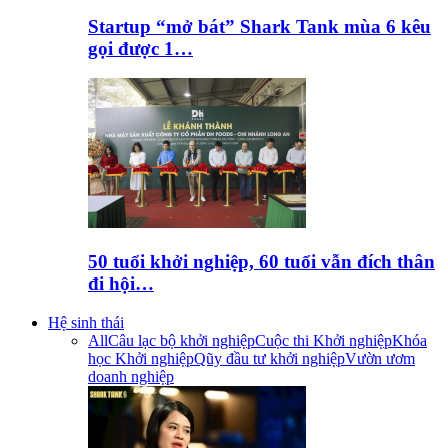
Startup “mở bát” Shark Tank mùa 6 kêu
gọi được 1…
50 tuổi khởi nghiệp, 60 tuổi vẫn đích thân
đi hội…
Hệ sinh thái
All
Câu lạc bộ khởi nghiệp
Cuộc thi Khởi nghiệp
Khóa
học Khởi nghiệp
Qũy đầu tư khởi nghiệp
Vườn ươm
doanh nghiệp