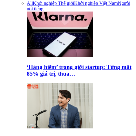
All
Khởi nghiệp Thế giới
Khởi nghiệp Việt Nam
Người
nổi tiếng
‘Hàng hiếm’ trong giới startup: Từng mất
85% giá trị, thua…