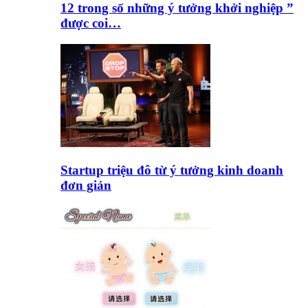
12 trong số những ý tưởng khởi nghiệp ”
được coi…
Startup triệu đô từ ý tưởng kinh doanh
đơn giản