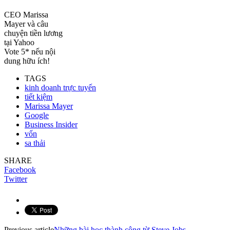
CEO Marissa
Mayer và câu
chuyện tiền lương
tại Yahoo
Vote 5* nếu nội
dung hữu ích!
TAGS
kinh doanh trực tuyến
tiết kiệm
Marissa Mayer
Google
Business Insider
vốn
sa thải
SHARE
Facebook
Twitter
Previous article
Những bài học thành công từ Steve Jobs