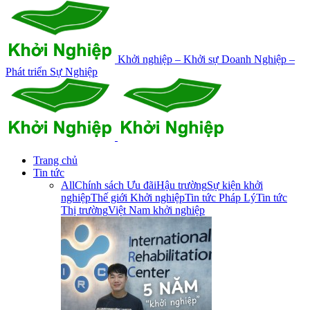
Khởi nghiệp – Khởi sự Doanh Nghiệp –
Phát triển Sự Nghiệp
Trang chủ
Tin tức
All
Chính sách Ưu đãi
Hậu trường
Sự kiện khởi
nghiệp
Thế giới Khởi nghiệp
Tin tức Pháp Lý
Tin tức
Thị trường
Việt Nam khởi nghiệp