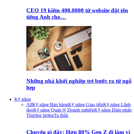
CEO 19 kiếm 400.0000 từ website đặt tên
tiếng Anh cho…
Những nhà khởi nghiệp trẻ bước ra từ ngõ
hẹp
Kỹ năng
All
Kỹ năng Bán hàng
Kỹ năng Giao tiếp
Kỹ năng Lãnh
đạo
Kỹ năng Quản lý Doanh nghiệp
Kỹ năng Đàm phán
Thương lượng
Tu thân
Chuyện gì đây: Hơn 80% Gen Z đi làm vì