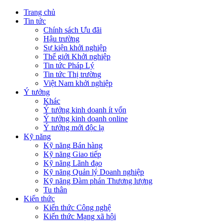
Trang chủ
Tin tức
Chính sách Ưu đãi
Hậu trường
Sự kiện khởi nghiệp
Thế giới Khởi nghiệp
Tin tức Pháp Lý
Tin tức Thị trường
Việt Nam khởi nghiệp
Ý tưởng
Khác
Ý tưởng kinh doanh ít vốn
Ý tưởng kinh doanh online
Ý tưởng mới độc lạ
Kỹ năng
Kỹ năng Bán hàng
Kỹ năng Giao tiếp
Kỹ năng Lãnh đạo
Kỹ năng Quản lý Doanh nghiệp
Kỹ năng Đàm phán Thương lượng
Tu thân
Kiến thức
Kiến thức Công nghệ
Kiến thức Mạng xã hội