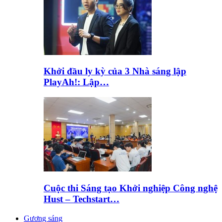
Khởi đầu ly kỳ của 3 Nhà sáng lập
PlayAh!: Lập…
Cuộc thi Sáng tạo Khởi nghiệp Công nghệ
Hust – Techstart…
Gương sáng