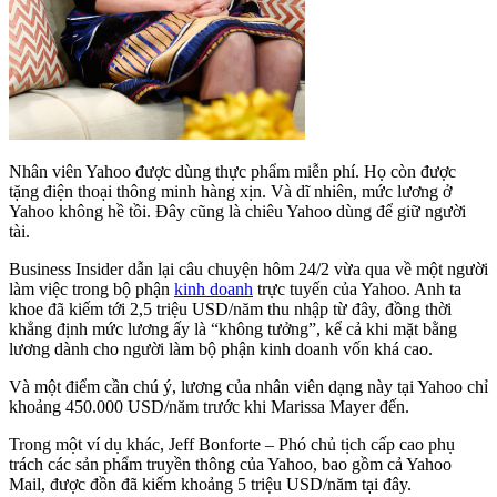
Nhân viên Yahoo được dùng thực phẩm miễn phí. Họ còn được
tặng điện thoại thông minh hàng xịn. Và dĩ nhiên, mức lương ở
Yahoo không hề tồi. Đây cũng là chiêu Yahoo dùng để giữ người
tài.
Business Insider dẫn lại câu chuyện hôm 24/2 vừa qua về một người
làm việc trong bộ phận
kinh doanh
trực tuyến của Yahoo. Anh ta
khoe đã kiếm tới 2,5 triệu USD/năm thu nhập từ đây, đồng thời
khẳng định mức lương ấy là “không tưởng”, kể cả khi mặt bằng
lương dành cho người làm bộ phận kinh doanh vốn khá cao.
Và một điểm cần chú ý, lương của nhân viên dạng này tại Yahoo chỉ
khoảng 450.000 USD/năm trước khi Marissa Mayer đến.
Trong một ví dụ khác, Jeff Bonforte – Phó chủ tịch cấp cao phụ
trách các sản phẩm truyền thông của Yahoo, bao gồm cả Yahoo
Mail, được đồn đã kiếm khoảng 5 triệu USD/năm tại đây.