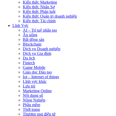
Kiến thức Marketing
Kiến thức Nhân Sự
Kiến thức Pháp luật
Kiến thức Quản trị doanh nghiệp
Kiến thức Tài chính
Lĩnh Vực
AI – Trí tuệ nhân tạo
Ăn uống
Bất động sản
Blockchain
Dịch vụ Doanh nghiệp
Dịch vụ Gia đình
Du lịch
Fintech
Game Mobile
Giáo dục Đào tạo
Iot – Internet of things
Lĩnh vực khác
Lưu trú
Marketing Online
Nội dung số
Nông Nghiệp
Phần mềm
Thời trang
Thương mại điện tử