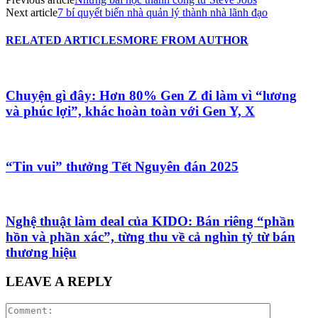
Next article
7 bí quyết biến nhà quản lý thành nhà lãnh đạo
RELATED ARTICLES
MORE FROM AUTHOR
Chuyện gì đây: Hơn 80% Gen Z đi làm vì “lương
và phúc lợi”, khác hoàn toàn với Gen Y, X
“Tin vui” thưởng Tết Nguyên đán 2025
Nghệ thuật làm deal của KIDO: Bán riêng “phần
hồn và phần xác”, từng thu về cả nghìn tỷ từ bán
thương hiệu
LEAVE A REPLY