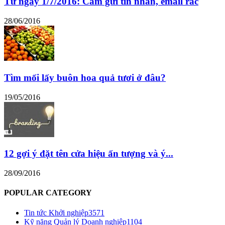
Từ ngày 1/7/2016: Cấm gửi tin nhắn, email rác
28/06/2016
Tìm mối lấy buôn hoa quả tươi ở đâu?
19/05/2016
12 gợi ý đặt tên cửa hiệu ấn tượng và ý...
28/09/2016
POPULAR CATEGORY
Tin tức Khởi nghiệp
3571
Kỹ năng Quản lý Doanh nghiệp
1104