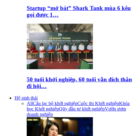
Startup “mở bát” Shark Tank mùa 6 kêu
gọi được 1…
50 tuổi khởi nghiệp, 60 tuổi vẫn đích thân
đi hội…
Hệ sinh thái
All
Câu lạc bộ khởi nghiệp
Cuộc thi Khởi nghiệp
Khóa
học Khởi nghiệp
Qũy đầu tư khởi nghiệp
Vườn ươm
doanh nghiệp