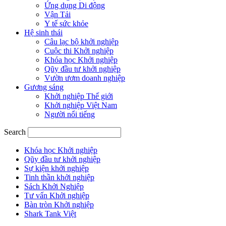
Ứng dụng Di động
Vận Tải
Y tế sức khỏe
Hệ sinh thái
Câu lạc bộ khởi nghiệp
Cuộc thi Khởi nghiệp
Khóa học Khởi nghiệp
Qũy đầu tư khởi nghiệp
Vườn ươm doanh nghiệp
Gương sáng
Khởi nghiệp Thế giới
Khởi nghiệp Việt Nam
Người nổi tiếng
Search
Khóa học Khởi nghiệp
Qũy đầu tư khởi nghiệp
Sự kiện khởi nghiệp
Tinh thần khởi nghiệp
Sách Khởi Nghiệp
Tư vấn Khởi nghiệp
Bàn tròn Khởi nghiệp
Shark Tank Việt