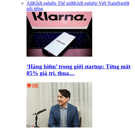
All
Khởi nghiệp Thế giới
Khởi nghiệp Việt Nam
Người
nổi tiếng
‘Hàng hiếm’ trong giới startup: Từng mất
85% giá trị, thua…