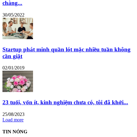
chàng...
30/05/2022
Startup phát minh quần lót mặc nhiều tuần không
cần giặt
02/01/2019
23 tuổi, vốn ít, kinh nghiệm chưa có, tôi đã khởi...
25/08/2023
Load more
TIN NÓNG