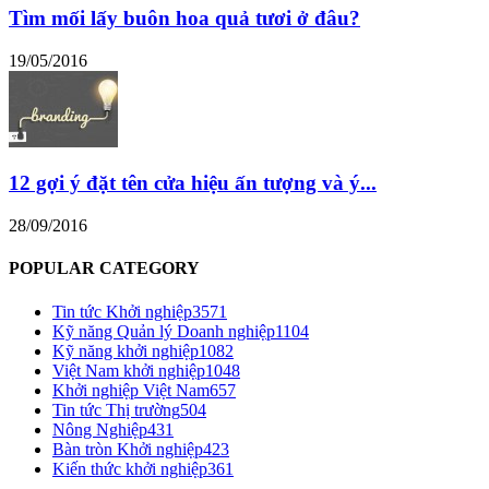
Tìm mối lấy buôn hoa quả tươi ở đâu?
19/05/2016
12 gợi ý đặt tên cửa hiệu ấn tượng và ý...
28/09/2016
POPULAR CATEGORY
Tin tức Khởi nghiệp
3571
Kỹ năng Quản lý Doanh nghiệp
1104
Kỹ năng khởi nghiệp
1082
Việt Nam khởi nghiệp
1048
Khởi nghiệp Việt Nam
657
Tin tức Thị trường
504
Nông Nghiệp
431
Bàn tròn Khởi nghiệp
423
Kiến thức khởi nghiệp
361