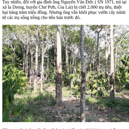
Tuy nhiên, đối với gia đình ông Nguyễn Văn Đức ( SN 1971, trú tại
xã Ia Dreng, huyện Chư Pưh, Gia Lai) bị chết 2.000 trụ tiêu, thiệt
hại hàng trăm triệu đồng. Nhưng ông vẫn khôi phục vườn cây mình
từ các trụ sống trồng cho tiêu bán trước đó.