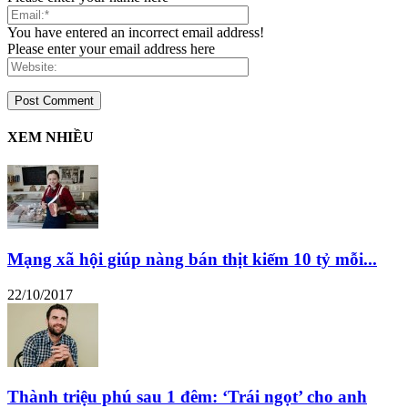
You have entered an incorrect email address!
Please enter your email address here
XEM NHIỀU
Mạng xã hội giúp nàng bán thịt kiếm 10 tỷ mỗi...
22/10/2017
Thành triệu phú sau 1 đêm: ‘Trái ngọt’ cho anh