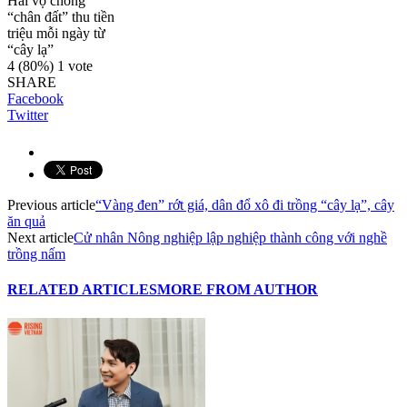
Hai vợ chồng
“chân đất” thu tiền
triệu mỗi ngày từ
“cây lạ”
4
(80%)
1
vote
SHARE
Facebook
Twitter
Previous article
“Vàng đen” rớt giá, dân đổ xô đi trồng “cây lạ”, cây
ăn quả
Next article
Cử nhân Nông nghiệp lập nghiệp thành công với nghề
trồng nấm
RELATED ARTICLES
MORE FROM AUTHOR