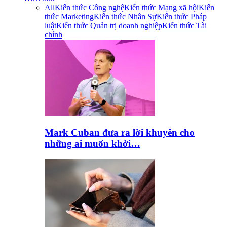
All
Kiến thức Công nghệ
Kiến thức Mạng xã hội
Kiến
thức Marketing
Kiến thức Nhân Sự
Kiến thức Pháp
luật
Kiến thức Quản trị doanh nghiệp
Kiến thức Tài
chính
Mark Cuban đưa ra lời khuyên cho
những ai muốn khởi…