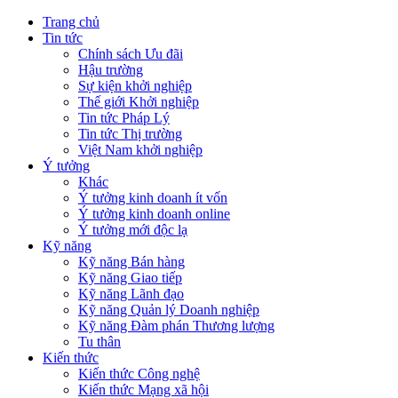
Trang chủ
Tin tức
Chính sách Ưu đãi
Hậu trường
Sự kiện khởi nghiệp
Thế giới Khởi nghiệp
Tin tức Pháp Lý
Tin tức Thị trường
Việt Nam khởi nghiệp
Ý tưởng
Khác
Ý tưởng kinh doanh ít vốn
Ý tưởng kinh doanh online
Ý tưởng mới độc lạ
Kỹ năng
Kỹ năng Bán hàng
Kỹ năng Giao tiếp
Kỹ năng Lãnh đạo
Kỹ năng Quản lý Doanh nghiệp
Kỹ năng Đàm phán Thương lượng
Tu thân
Kiến thức
Kiến thức Công nghệ
Kiến thức Mạng xã hội