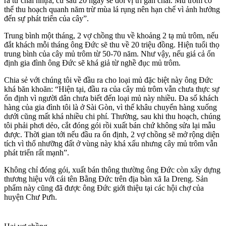
ra từ chai nhựa, cứ sau 20 ngày sẽ đổi vị trí gắn chai. Mủ trôm có
thể thu hoạch quanh năm trừ mùa lá rụng nên hạn chế vì ảnh hưởng
đến sự phát triển của cây”.
Trung bình một tháng, 2 vợ chồng thu về khoảng 2 tạ mủ trôm, nếu
đắt khách mỗi tháng ông Đức sẽ thu về 20 triệu đồng. Hiện tuổi thọ
trung bình của cây mủ trôm từ 50-70 năm. Như vậy, nếu giá cả ổn
định gia đình ông Đức sẽ khá giả từ nghề đục mủ trôm.
Chia sẻ với chúng tôi về đầu ra cho loại mủ đặc biệt này ông Đức
khá băn khoăn: “Hiện tại, đầu ra của cây mủ trôm vẫn chưa thực sự
ổn định vì người dân chưa biết đến loại mủ này nhiều. Đa số khách
hàng của gia đình tôi là ở Sài Gòn, vì thế khâu chuyển hàng xuống
dưới cũng mất khá nhiều chi phí. Thường, sau khi thu hoạch, chúng
tôi phải phơi dẻo, cắt đóng gói rồi xuất bán chứ không sửa lại mẫu
được. Thời gian tới nếu đầu ra ổn định, 2 vợ chồng sẽ mở rộng diện
tích vì thổ nhưỡng đất ở vùng này khá xấu nhưng cây mủ trôm vẫn
phát triển rất mạnh”.
Không chỉ đóng gói, xuất bán thông thường ông Đức còn xây dựng
thương hiệu với cái tên Bằng Đức trên địa bàn xã Ia Dreng. Sản
phẩm này cũng đã được ông Đức giới thiệu tại các hội chợ của
huyện Chư Pưh.