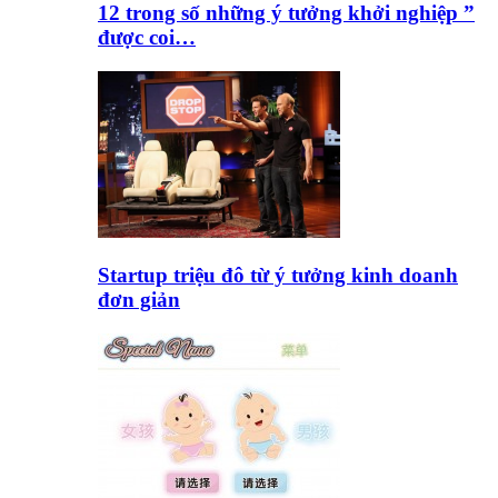
12 trong số những ý tưởng khởi nghiệp ”
được coi…
Startup triệu đô từ ý tưởng kinh doanh
đơn giản