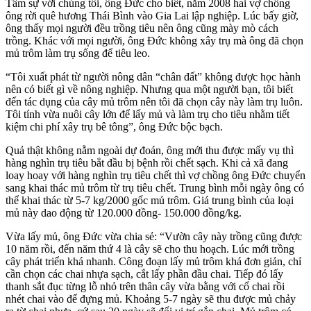
Tâm sự với chúng tôi, ông Đức cho biết, năm 2008 hai vợ chồng
ông rời quê hương Thái Bình vào Gia Lai lập nghiệp. Lúc bấy giờ,
ông thấy mọi người đều trồng tiêu nên ông cũng mày mò cách
trồng. Khác với mọi người, ông Đức không xây trụ mà ông đã chọn
mủ trôm làm trụ sống để tiêu leo.
“Tôi xuất phát từ người nông dân “chân đất” không được học hành
nên có biết gì về nông nghiệp. Nhưng qua một người bạn, tôi biết
đến tác dụng của cây mủ trôm nên tôi đã chọn cây này làm trụ luôn.
Tôi tính vừa nuôi cây lớn để lấy mủ và làm trụ cho tiêu nhằm tiết
kiệm chi phí xây trụ bê tông”, ông Đức bộc bạch.
Quả thật không nằm ngoài dự đoán, ông mới thu được mấy vụ thì
hàng nghìn trụ tiêu bắt đầu bị bệnh rồi chết sạch. Khi cả xã đang
loay hoay với hàng nghìn trụ tiêu chết thì vợ chồng ông Đức chuyển
sang khai thác mủ trôm từ trụ tiêu chết. Trung bình mỗi ngày ông có
thể khai thác từ 5-7 kg/2000 gốc mủ trôm. Giá trung bình của loại
mủ này dao động từ 120.000 đồng- 150.000 đồng/kg.
Vừa lấy mủ, ông Đức vừa chia sẻ: “Vườn cây này trồng cũng được
10 năm rồi, đến năm thứ 4 là cây sẽ cho thu hoạch. Lúc mới trồng
cây phát triển khá nhanh. Công đoạn lấy mủ trôm khá đơn giản, chỉ
cần chọn các chai nhựa sạch, cắt lấy phần đầu chai. Tiếp đó lấy
thanh sắt đục từng lỗ nhỏ trên thân cây vừa bằng với cổ chai rồi
nhét chai vào để đựng mủ. Khoảng 5-7 ngày sẽ thu được mủ chảy