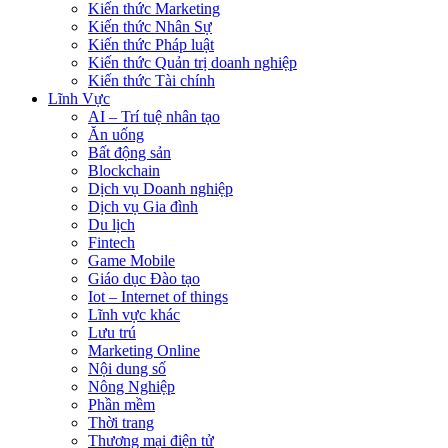
Kiến thức Marketing
Kiến thức Nhân Sự
Kiến thức Pháp luật
Kiến thức Quản trị doanh nghiệp
Kiến thức Tài chính
Lĩnh Vực
AI – Trí tuệ nhân tạo
Ăn uống
Bất động sản
Blockchain
Dịch vụ Doanh nghiệp
Dịch vụ Gia đình
Du lịch
Fintech
Game Mobile
Giáo dục Đào tạo
Iot – Internet of things
Lĩnh vực khác
Lưu trú
Marketing Online
Nội dung số
Nông Nghiệp
Phần mềm
Thời trang
Thương mại điện tử