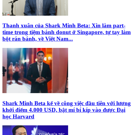
Thanh xuân của Shark Minh Beta: Xin làm part-
time trong tiệm bánh donut ở Singapore, tự tay làm
bột rán bánh, về Việt Nam...
Shark Minh Beta kể về công việc đầu tiên với lương
khởi điểm 4.000 USD, bật mí bí kíp vào được Đại
học Harvard