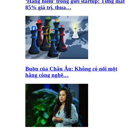
‘Hàng hiếm’ trong giới startup: Từng mất
85% giá trị, thua…
Buồn của Châu Âu: Không có nổi một
hãng công nghệ…