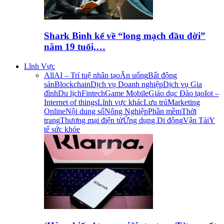
Shark Bình kể về “long mạch đầu đời”
năm 19 tuổi,…
Lĩnh Vực
All
AI – Trí tuệ nhân tạo
Ăn uống
Bất động
sản
Blockchain
Dịch vụ Doanh nghiệp
Dịch vụ Gia
đình
Du lịch
Fintech
Game Mobile
Giáo dục Đào tạo
Iot –
Internet of things
Lĩnh vực khác
Lưu trú
Marketing
Online
Nội dung số
Nông Nghiệp
Phần mềm
Thời
trang
Thương mại điện tử
Ứng dụng Di động
Vận Tải
Y
tế sức khỏe