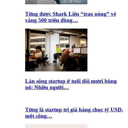
Từng được Shark Liên “trao nóng” vé
vàng 500 triệu đồng…
Làn sóng startup ở tuổi đôi mươi bùng
nổ: Nhiều người…
Từng là startup trị giá hàng chục tỷ USD,
một công…