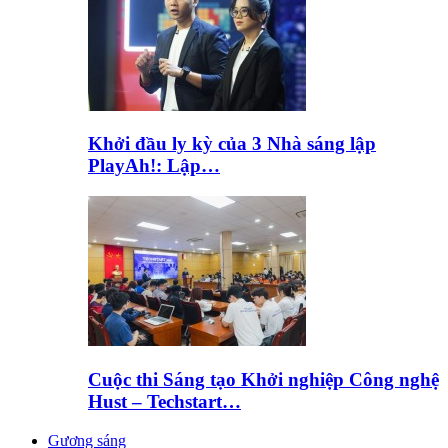
Khởi đầu ly kỳ của 3 Nhà sáng lập
PlayAh!: Lập…
Cuộc thi Sáng tạo Khởi nghiệp Công nghệ
Hust – Techstart…
Gương sáng