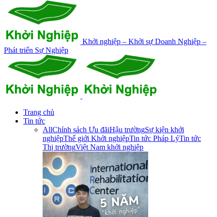
Khởi nghiệp – Khởi sự Doanh Nghiệp –
Phát triển Sự Nghiệp
Trang chủ
Tin tức
All
Chính sách Ưu đãi
Hậu trường
Sự kiện khởi
nghiệp
Thế giới Khởi nghiệp
Tin tức Pháp Lý
Tin tức
Thị trường
Việt Nam khởi nghiệp