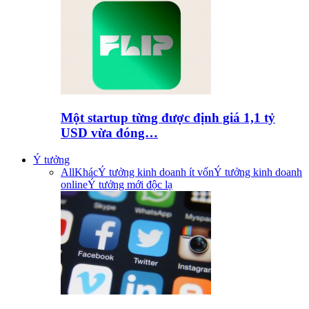
Một startup từng được định giá 1,1 tỷ
USD vừa đóng…
Ý tưởng
All
Khác
Ý tưởng kinh doanh ít vốn
Ý tưởng kinh doanh
online
Ý tưởng mới độc lạ