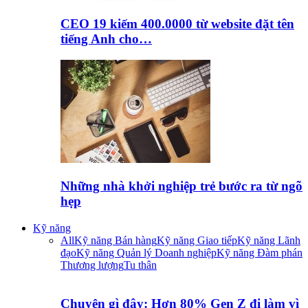
CEO 19 kiếm 400.0000 từ website đặt tên
tiếng Anh cho…
Những nhà khởi nghiệp trẻ bước ra từ ngõ
hẹp
Kỹ năng
All
Kỹ năng Bán hàng
Kỹ năng Giao tiếp
Kỹ năng Lãnh
đạo
Kỹ năng Quản lý Doanh nghiệp
Kỹ năng Đàm phán
Thương lượng
Tu thân
Chuyện gì đây: Hơn 80% Gen Z đi làm vì