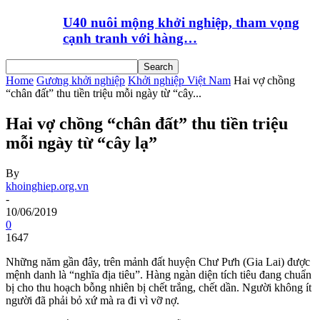
U40 nuôi mộng khởi nghiệp, tham vọng
cạnh tranh với hàng…
Home
Gương khởi nghiệp
Khởi nghiệp Việt Nam
Hai vợ chồng
“chân đất” thu tiền triệu mỗi ngày từ “cây...
Hai vợ chồng “chân đất” thu tiền triệu
mỗi ngày từ “cây lạ”
By
khoinghiep.org.vn
-
10/06/2019
0
1647
Những năm gần đây, trên mảnh đất huyện Chư Pưh (Gia Lai) được
mệnh danh là “nghĩa địa tiêu”. Hàng ngàn diện tích tiêu đang chuẩn
bị cho thu hoạch bỗng nhiên bị chết trắng, chết dần. Người không ít
người đã phải bỏ xứ mà ra đi vì vỡ nợ.