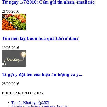
Từ ngày 1/7/2016: Cấm gửi tin nhắn, email rác
28/06/2016
Tìm mối lấy buôn hoa quả tươi ở đâu?
19/05/2016
12 gợi ý đặt tên cửa hiệu ấn tượng và ý...
28/09/2016
POPULAR CATEGORY
Tin tức Khởi nghiệp
3571
Kỹ năng Quản lý Doanh nghiệp
1104