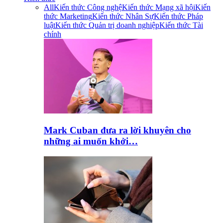
All
Kiến thức Công nghệ
Kiến thức Mạng xã hội
Kiến
thức Marketing
Kiến thức Nhân Sự
Kiến thức Pháp
luật
Kiến thức Quản trị doanh nghiệp
Kiến thức Tài
chính
Mark Cuban đưa ra lời khuyên cho
những ai muốn khởi…