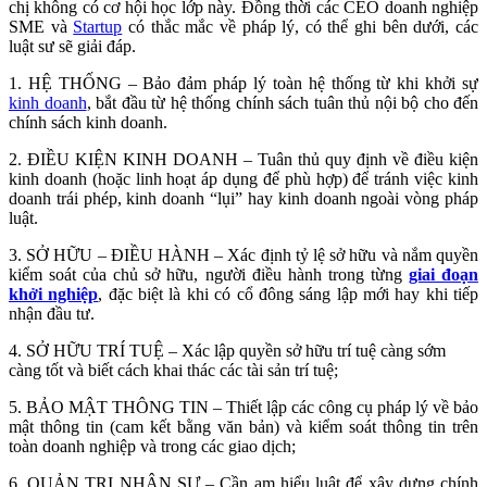
chị không có cơ hội học lớp này. Đồng thời các CEO doanh nghiệp
SME và
Startup
có thắc mắc về pháp lý, có thể ghi bên dưới, các
luật sư sẽ giải đáp.
1. HỆ THỐNG – Bảo đảm pháp lý toàn hệ thống từ khi khởi sự
kinh doanh
, bắt đầu từ hệ thống chính sách tuân thủ nội bộ cho đến
chính sách kinh doanh.
2. ĐIỀU KIỆN KINH DOANH – Tuân thủ quy định về điều kiện
kinh doanh (hoặc linh hoạt áp dụng để phù hợp) để tránh việc kinh
doanh trái phép, kinh doanh “lụi” hay kinh doanh ngoài vòng pháp
luật.
3. SỞ HỮU – ĐIỀU HÀNH – Xác định tỷ lệ sở hữu và nắm quyền
kiểm soát của chủ sở hữu, người điều hành trong từng
giai đoạn
khởi nghiệp
, đặc biệt là khi có cổ đông sáng lập mới hay khi tiếp
nhận đầu tư.
4. SỞ HỮU TRÍ TUỆ – Xác lập quyền sở hữu trí tuệ càng sớm
càng tốt và biết cách khai thác các tài sản trí tuệ;
5. BẢO MẬT THÔNG TIN – Thiết lập các công cụ pháp lý về bảo
mật thông tin (cam kết bằng văn bản) và kiểm soát thông tin trên
toàn doanh nghiệp và trong các giao dịch;
6. QUẢN TRỊ NHÂN SỰ – Cần am hiểu luật để xây dựng chính