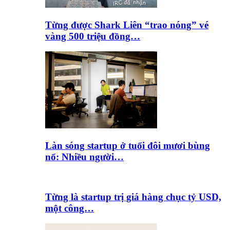
Từng được Shark Liên “trao nóng” vé
vàng 500 triệu đồng…
Làn sóng startup ở tuổi đôi mươi bùng
nổ: Nhiều người…
Từng là startup trị giá hàng chục tỷ USD,
một công…