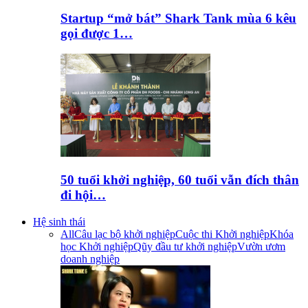
Startup “mở bát” Shark Tank mùa 6 kêu
gọi được 1…
50 tuổi khởi nghiệp, 60 tuổi vẫn đích thân
đi hội…
Hệ sinh thái
All
Câu lạc bộ khởi nghiệp
Cuộc thi Khởi nghiệp
Khóa
học Khởi nghiệp
Qũy đầu tư khởi nghiệp
Vườn ươm
doanh nghiệp