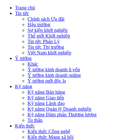
Trang chủ
Tin tức
Chính sách Ưu đãi
Hậu trường
Sự kiện khởi nghiệp
Thế giới Khởi nghiệp
Tin tức Pháp Lý
Tin tức Thị trường
Việt Nam khởi nghiệp
Ý tưởng
Khác
Ý tưởng kinh doanh ít vốn
Ý tưởng kinh doanh online
Ý tưởng mới độc lạ
Kỹ năng
Kỹ năng Bán hàng
Kỹ năng Giao tiếp
Kỹ năng Lãnh đạo
Kỹ năng Quản lý Doanh nghiệp
Kỹ năng Đàm phán Thương lượng
Tu thân
Kiến thức
Kiến thức Công nghệ
Kiến thức Mạng xã hội