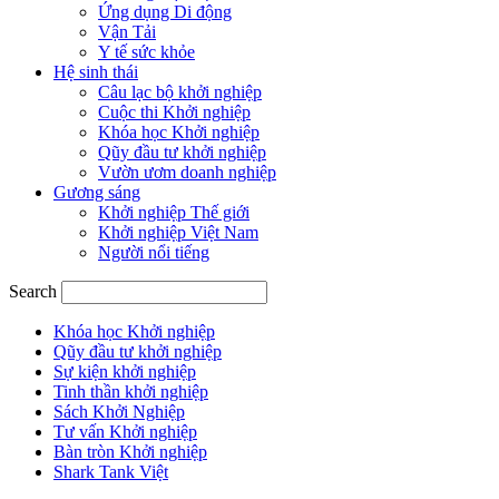
Ứng dụng Di động
Vận Tải
Y tế sức khỏe
Hệ sinh thái
Câu lạc bộ khởi nghiệp
Cuộc thi Khởi nghiệp
Khóa học Khởi nghiệp
Qũy đầu tư khởi nghiệp
Vườn ươm doanh nghiệp
Gương sáng
Khởi nghiệp Thế giới
Khởi nghiệp Việt Nam
Người nổi tiếng
Search
Khóa học Khởi nghiệp
Qũy đầu tư khởi nghiệp
Sự kiện khởi nghiệp
Tinh thần khởi nghiệp
Sách Khởi Nghiệp
Tư vấn Khởi nghiệp
Bàn tròn Khởi nghiệp
Shark Tank Việt