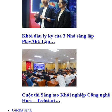
Khởi đầu ly kỳ của 3 Nhà sáng lập
PlayAh!: Lập…
Cuộc thi Sáng tạo Khởi nghiệp Công nghệ
Hust – Techstart…
Gương sáng