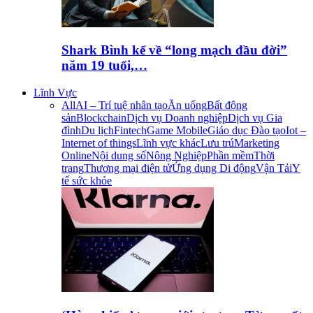
Shark Bình kể về “long mạch đầu đời”
năm 19 tuổi,…
Lĩnh Vực
All
AI – Trí tuệ nhân tạo
Ăn uống
Bất động
sản
Blockchain
Dịch vụ Doanh nghiệp
Dịch vụ Gia
đình
Du lịch
Fintech
Game Mobile
Giáo dục Đào tạo
Iot –
Internet of things
Lĩnh vực khác
Lưu trú
Marketing
Online
Nội dung số
Nông Nghiệp
Phần mềm
Thời
trang
Thương mại điện tử
Ứng dụng Di động
Vận Tải
Y
tế sức khỏe