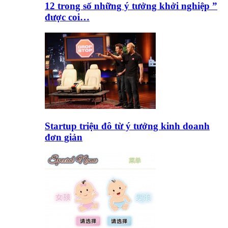
12 trong số những ý tưởng khởi nghiệp ”
được coi…
Startup triệu đô từ ý tưởng kinh doanh
đơn giản