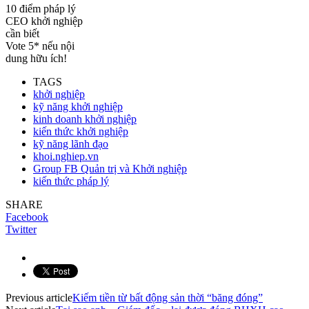
10 điểm pháp lý
CEO khởi nghiệp
cần biết
Vote 5* nếu nội
dung hữu ích!
TAGS
khởi nghiệp
kỹ năng khởi nghiệp
kinh doanh khởi nghiệp
kiến thức khởi nghiệp
kỹ năng lãnh đạo
khoi.nghiep.vn
Group FB Quản trị và Khởi nghiệp
kiến thức pháp lý
SHARE
Facebook
Twitter
Previous article
Kiếm tiền từ bất động sản thời “băng đóng”