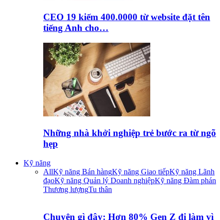
CEO 19 kiếm 400.0000 từ website đặt tên
tiếng Anh cho…
Những nhà khởi nghiệp trẻ bước ra từ ngõ
hẹp
Kỹ năng
All
Kỹ năng Bán hàng
Kỹ năng Giao tiếp
Kỹ năng Lãnh
đạo
Kỹ năng Quản lý Doanh nghiệp
Kỹ năng Đàm phán
Thương lượng
Tu thân
Chuyện gì đây: Hơn 80% Gen Z đi làm vì