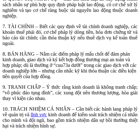
sách nhân sự phù hợp quy định pháp luật lao động, có cơ chế xử lý
nghiêm và tạo cơ chế ràng buộc tài nguyên lao động thuộc doanh
nghiệp.
7. TÀI CHÍNH – Biết các quy định về tài chính doanh nghiệp, các
khoản thuế phải đó, cơ chế pháp lý dòng tiền, hóa đơn chứng từ và
báo cáo tài chính; cần thỏa thuận kỹ nếu thuê dịch vụ kế toán thuê
ngoài.
8. BÁN HÀNG – Nắm các điểm pháp lý mấu chốt để đàm phán
kinh doanh, giao dịch và ký kết hợp đồng thương mại an toàn và
hợp pháp; dù là thường ở “cuu73a dưới” trong các giao dịch với các
doanh nghiệp lớn – nhưng cân nhắc kỹ khi thỏa thuận các điều kiện
tiên quyết của hợp đồng.
9. TRANH CHẤP – Ý thức rằng kinh doanh là không tranh chấp;
“vô phúc đáo tụng đình”, các xung đột nên thương lượng, hòa giải
thay vì kiện cáo nhau.
10. TRÁCH NHIỆM CÁ NHÂN – Cần biết các hành lang pháp lý
về quản trị và
lĩnh vực
kinh doanh để kiểm soát trách nhiệm cá nhân
cho mình và đội ngũ, bao gồm trách nhiệm dân sự bồi thường thiệt
hại và trách nhiệm hình sự.