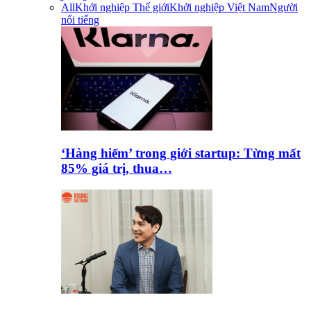
All
Khởi nghiệp Thế giới
Khởi nghiệp Việt Nam
Người
nổi tiếng
‘Hàng hiếm’ trong giới startup: Từng mất
85% giá trị, thua…