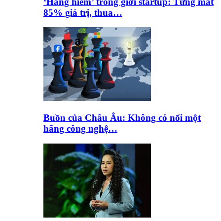
‘Hàng hiếm’ trong giới startup: Từng mất
85% giá trị, thua…
Buồn của Châu Âu: Không có nổi một
hãng công nghệ…