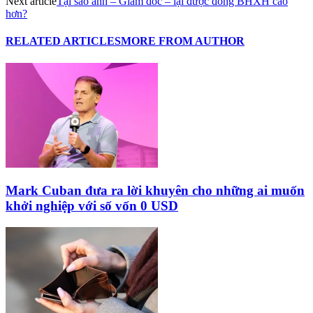
Next article
Tại sao anh – Giám đốc – lại được đóng BHXH cao
hơn?
RELATED ARTICLES
MORE FROM AUTHOR
Mark Cuban đưa ra lời khuyên cho những ai muốn
khởi nghiệp với số vốn 0 USD