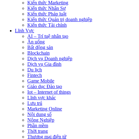
Kiến thức Marketing
Kiến thức Nhân Sự
Kiến thức Pháp luật
Kiến thức Quản trị doanh nghiệp
Kiến thức Tài chính
Lĩnh Vực
AI – Trí tuệ nhân tạo
Ăn uống
Bất động sản
Blockchain
Dịch vụ Doanh nghiệp
Dịch vụ Gia đình
Du lịch
Fintech
Game Mobile
Giáo dục Đào tạo
Iot – Internet of things
Lĩnh vực khác
Lưu trú
Marketing Online
Nội dung số
Nông Nghiệp
Phần mềm
Thời trang
Thương mại điện tử