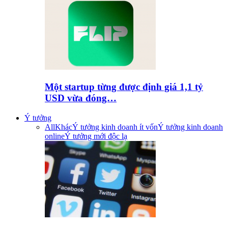
Một startup từng được định giá 1,1 tỷ
USD vừa đóng…
Ý tưởng
All
Khác
Ý tưởng kinh doanh ít vốn
Ý tưởng kinh doanh
online
Ý tưởng mới độc lạ