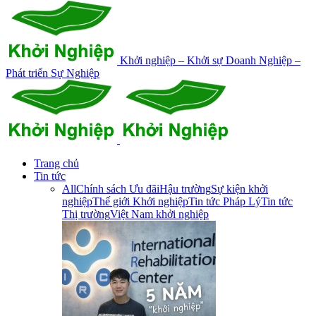
Khởi nghiệp – Khởi sự Doanh Nghiệp –
Phát triển Sự Nghiệp
Trang chủ
Tin tức
All
Chính sách Ưu đãi
Hậu trường
Sự kiện khởi
nghiệp
Thế giới Khởi nghiệp
Tin tức Pháp Lý
Tin tức
Thị trường
Việt Nam khởi nghiệp