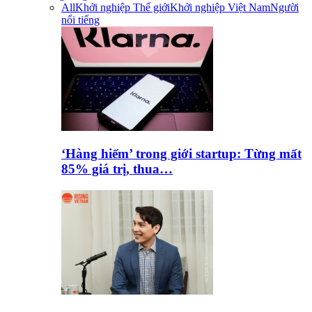
All
Khởi nghiệp Thế giới
Khởi nghiệp Việt Nam
Người
nổi tiếng
‘Hàng hiếm’ trong giới startup: Từng mất
85% giá trị, thua…