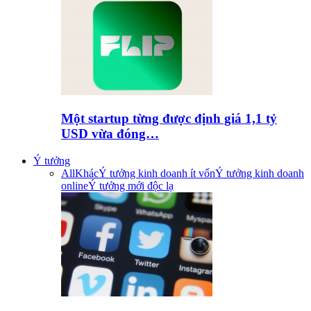
Một startup từng được định giá 1,1 tỷ
USD vừa đóng…
Ý tưởng
All
Khác
Ý tưởng kinh doanh ít vốn
Ý tưởng kinh doanh
online
Ý tưởng mới độc lạ