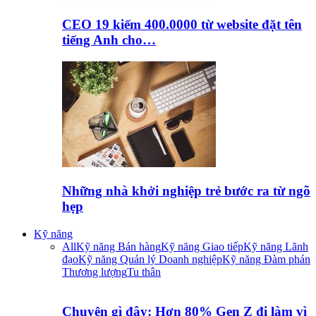
CEO 19 kiếm 400.0000 từ website đặt tên
tiếng Anh cho…
Những nhà khởi nghiệp trẻ bước ra từ ngõ
hẹp
Kỹ năng
All
Kỹ năng Bán hàng
Kỹ năng Giao tiếp
Kỹ năng Lãnh
đạo
Kỹ năng Quản lý Doanh nghiệp
Kỹ năng Đàm phán
Thương lượng
Tu thân
Chuyện gì đây: Hơn 80% Gen Z đi làm vì