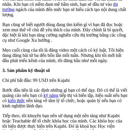
nhân. Khi bạn có niềm đam mê bẩm sinh, bạn sẽ đầu tư vào
thị
trường
ngách của mình đến mức bạn sẽ hiểu cách tạo nội dung chất
lượng.
Bạn cũng sẽ biết người dùng đang tìm kiếm gì vì bạn đã đọc hoặc
xem mọi thứ về chủ đề yêu thích của mình. Đây chính là bí quyết,
đặc biệt là khi bạn tăng cường nghiên cứu thị trường bằng các công
cụ như Google Xu hướng .
Mẹo cuối cùng của tôi là đăng video một cách có kỷ luật. Tôi hiện
đang đăng bài từ ba đến bốn lần mỗi tuần. Nhưng khi tôi mới bắt
đầu phát triển kênh của mình, tôi đăng hầu như mỗi ngày.
3. Sản phẩm kỹ thuật số
Chi phí bắt đầu: 99 USD trên Kajabi
Bước đầu tiên là xác định những gì bạn có thể dạy. Đó có thể là viết
quảng cáo nếu bạn có
kỹ năng
tiếp thị và biên tập, hiệu suất nếu bạn
có
kiến thức
nền tảng về tâm lý tổ chức, hoặc quản lý nếu bạn có
kinh nghiệm lãnh đạo.
Tiếp theo, tôi khuyên bạn nên sử dụng một nền tảng như Kajabi
hoặc Teachable để tổ chức khóa học của mình. Các khóa học của
tôi hiện được thực hiện trên Kajabi. Đó là khoá học Học viện