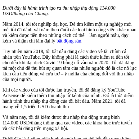
Dưới đây là hành trình tạo ra thu nhập thụ động 114.000
USD/tháng của Chang.
Năm 2014, tôi tốt nghiệp đại học. Để tìm kiếm một sự nghiệp mới
mẻ, tôi đã dành vài năm theo đuổi các loại hình công việc khác nhau
và kiếm được tiền theo những cách có thể – làm người mẫu, dạy
kèm và thậm chí làm đại lý
bất động sản
.
Tuy nhiên năm 2018, tôi bắt đầu đăng các video về tài chính cá
nhân trên YouTube. Đây không phải là cách thức kiếm ra tiền tốt
cho đến khi đại dịch Covid 19 bùng nổ vào năm 2020. Tôi đã đăng
tải một chủ đề thu hút sự quan tâm của nhiều người: đó là các nỗ lực
kích cầu tiêu dùng và cứu trợ – ý nghĩa của chúng đối với thu nhập
của mọi người.
Khi các video của tôi được lan truyền, tôi đã đăng ký YouTube
Adsense để kiếm thêm thu nhập từ kênh của mình. Đó là thời điểm
hành trình thu nhập thụ động của tôi bắt đầu. Năm 2021, tôi đã
mang về 1,5 triệu USD doanh thu.
Và năm nay, tôi đã kiếm được thu nhập thụ động trung bình
114.000 USD/tháng thông qua các video, các khóa học trực tuyến
và các bài đăng trên mạng xã hội.
Dưới đây là 4 công việc kinh doanh bạn có thể bắt đầu ngay hôm