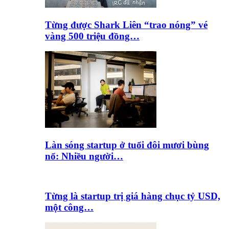
Từng được Shark Liên “trao nóng” vé
vàng 500 triệu đồng…
Làn sóng startup ở tuổi đôi mươi bùng
nổ: Nhiều người…
Từng là startup trị giá hàng chục tỷ USD,
một công…