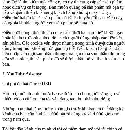
tâm: Đó là tìm kiếm một công ty có uy tín cung cấp các sản phẩm
hoặc dịch vụ chất lượng. Bạn muốn quảng bá sản phẩm mà bạn tự
hào và giảm thiểu khả năng khách hàng không quay trở lại.
Điều thứ hai đó là các sản phẩm có tỷ lệ chuyển đổi cao. Đều này
có nghĩa là nhiều người xem sản phẩm sẽ mua nó.
Điều cuối cùng, thỏa thuận cung cấp “thời hạn cookie” là 30 ngày
hoặc lâu hơn. Cookie theo dõi cách người dùng nhấp vào liên kết
sản phẩm. Các cookie vẫn được nhúng trong trình duyệt của người
dùng trong một khoảng thời gian cụ thể. Nếu khách hàng lần đầu
tiên nhấp vào một sản phẩm thông qua bạn mua sản phẩm đó trong
cửa sổ cookie, thì sản phẩm đó sẽ được phân bổ và thanh toán cho
bạn.
2. YouTube Adsense
Chi phí để bắt đầu: 0 USD
Hơn một nửa doanh thu Adsense được trả cho người sáng tạo và
nhiều video cũ hơn của tôi vẫn đang tạo thu nhập thụ động.
Nhưng bạn phải tăng lượng khán giả trước khi bạn có thể đăng ký:
kênh của bạn cần ít nhất 1.000 người đăng ký và 4.000 giờ xem
trong năm qua.
Tôi bắt đầu kênh của mình vì tôi có niềm đam mê với tài chính cá