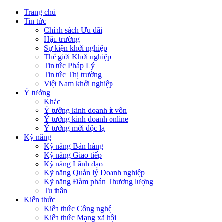
Trang chủ
Tin tức
Chính sách Ưu đãi
Hậu trường
Sự kiện khởi nghiệp
Thế giới Khởi nghiệp
Tin tức Pháp Lý
Tin tức Thị trường
Việt Nam khởi nghiệp
Ý tưởng
Khác
Ý tưởng kinh doanh ít vốn
Ý tưởng kinh doanh online
Ý tưởng mới độc lạ
Kỹ năng
Kỹ năng Bán hàng
Kỹ năng Giao tiếp
Kỹ năng Lãnh đạo
Kỹ năng Quản lý Doanh nghiệp
Kỹ năng Đàm phán Thương lượng
Tu thân
Kiến thức
Kiến thức Công nghệ
Kiến thức Mạng xã hội