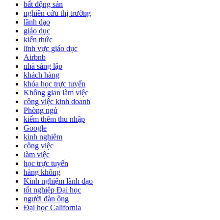
bất động sản
nghiên cứu thị trường
lãnh đạo
giáo dục
kiến thức
lĩnh vực giáo dục
Airbnb
nhà sáng lập
khách hàng
khóa học trực tuyến
Không gian làm việc
công việc kinh doanh
Phòng ngủ
kiếm thêm thu nhập
Google
kinh nghiệm
công việc
làm việc
học trực tuyến
hàng không
Kinh nghiệm lãnh đạo
tốt nghiệp Đại học
người đàn ông
Đại học California