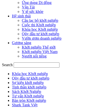
Ứng dụng Di động
Vận Tải
Y tế sức khỏe
Hệ sinh thái
Câu lạc bộ khởi nghiệp
Cuộc thi Khởi nghiệp
Khóa học Khởi nghiệp
Qũy đầu tư khởi nghiệp
Vườn ươm doanh nghiệp
Gương sáng
Khởi nghiệp Thế giới
Khởi nghiệp Việt Nam
Người nổi tiếng
Search
Khóa học Khởi nghiệp
Qũy đầu tư khởi nghiệp
Sự kiện khởi nghiệp
Tinh thần khởi nghiệp
Sách Khởi Nghiệp
Tư vấn Khởi nghiệp
Bàn tròn Khởi nghiệp
Shark Tank Việt