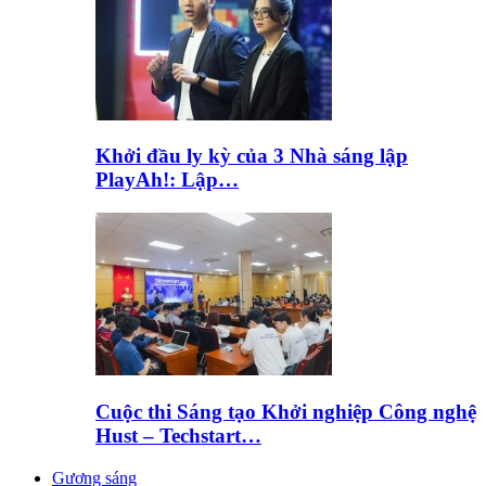
Khởi đầu ly kỳ của 3 Nhà sáng lập
PlayAh!: Lập…
Cuộc thi Sáng tạo Khởi nghiệp Công nghệ
Hust – Techstart…
Gương sáng