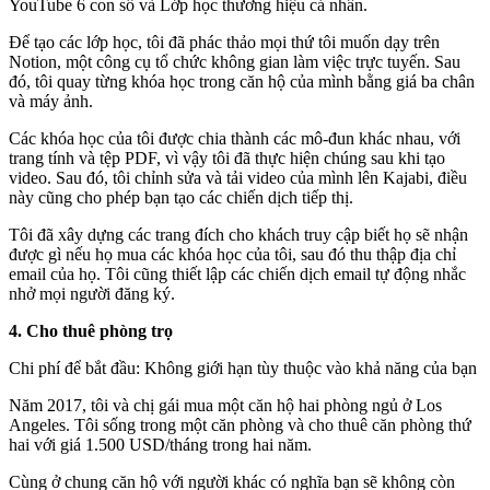
YouTube 6 con số và Lớp học thương hiệu cá nhân.
Để tạo các lớp học, tôi đã phác thảo mọi thứ tôi muốn dạy trên
Notion, một công cụ tổ chức không gian làm việc trực tuyến. Sau
đó, tôi quay từng khóa học trong căn hộ của mình bằng giá ba chân
và máy ảnh.
Các khóa học của tôi được chia thành các mô-đun khác nhau, với
trang tính và tệp PDF, vì vậy tôi đã thực hiện chúng sau khi tạo
video. Sau đó, tôi chỉnh sửa và tải video của mình lên Kajabi, điều
này cũng cho phép bạn tạo các chiến dịch tiếp thị.
Tôi đã xây dựng các trang đích cho khách truy cập biết họ sẽ nhận
được gì nếu họ mua các khóa học của tôi, sau đó thu thập địa chỉ
email của họ. Tôi cũng thiết lập các chiến dịch email tự động nhắc
nhở mọi người đăng ký.
4. Cho thuê phòng trọ
Chi phí để bắt đầu: Không giới hạn tùy thuộc vào khả năng của bạn
Năm 2017, tôi và chị gái mua một căn hộ hai phòng ngủ ở Los
Angeles. Tôi sống trong một căn phòng và cho thuê căn phòng thứ
hai với giá 1.500 USD/tháng trong hai năm.
Cùng ở chung căn hộ với người khác có nghĩa bạn sẽ không còn