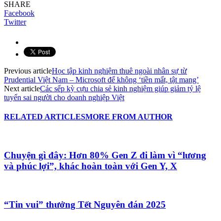
SHARE
Facebook
Twitter
Previous article
Học tập kinh nghiệm thuê ngoài nhân sự từ
Prudential Việt Nam – Microsoft để không ‘tiền mất, tật mang’
Next article
Các sếp kỳ cựu chia sẻ kinh nghiệm giúp giảm tỷ lệ
tuyển sai người cho doanh nghiệp Việt
RELATED ARTICLES
MORE FROM AUTHOR
Chuyện gì đây: Hơn 80% Gen Z đi làm vì “lương
và phúc lợi”, khác hoàn toàn với Gen Y, X
“Tin vui” thưởng Tết Nguyên đán 2025