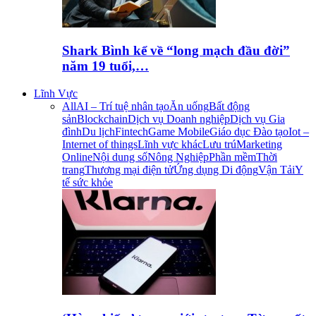
Shark Bình kể về “long mạch đầu đời”
năm 19 tuổi,…
Lĩnh Vực
All
AI – Trí tuệ nhân tạo
Ăn uống
Bất động
sản
Blockchain
Dịch vụ Doanh nghiệp
Dịch vụ Gia
đình
Du lịch
Fintech
Game Mobile
Giáo dục Đào tạo
Iot –
Internet of things
Lĩnh vực khác
Lưu trú
Marketing
Online
Nội dung số
Nông Nghiệp
Phần mềm
Thời
trang
Thương mại điện tử
Ứng dụng Di động
Vận Tải
Y
tế sức khỏe