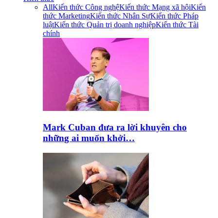
All
Kiến thức Công nghệ
Kiến thức Mạng xã hội
Kiến
thức Marketing
Kiến thức Nhân Sự
Kiến thức Pháp
luật
Kiến thức Quản trị doanh nghiệp
Kiến thức Tài
chính
Mark Cuban đưa ra lời khuyên cho
những ai muốn khởi…