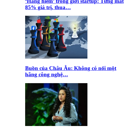
‘Hàng hiếm’ trong giới startup: Từng mất
85% giá trị, thua…
Buồn của Châu Âu: Không có nổi một
hãng công nghệ…