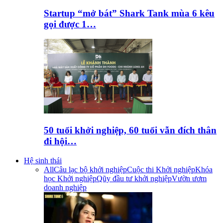
Startup “mở bát” Shark Tank mùa 6 kêu
gọi được 1…
50 tuổi khởi nghiệp, 60 tuổi vẫn đích thân
đi hội…
Hệ sinh thái
All
Câu lạc bộ khởi nghiệp
Cuộc thi Khởi nghiệp
Khóa
học Khởi nghiệp
Qũy đầu tư khởi nghiệp
Vườn ươm
doanh nghiệp