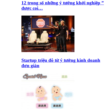
12 trong số những ý tưởng khởi nghiệp ”
được coi…
Startup triệu đô từ ý tưởng kinh doanh
đơn giản