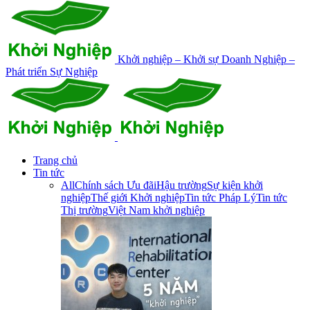
Khởi nghiệp – Khởi sự Doanh Nghiệp –
Phát triển Sự Nghiệp
Trang chủ
Tin tức
All
Chính sách Ưu đãi
Hậu trường
Sự kiện khởi
nghiệp
Thế giới Khởi nghiệp
Tin tức Pháp Lý
Tin tức
Thị trường
Việt Nam khởi nghiệp