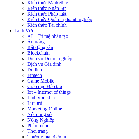
Kiến thức Marketing
Kiến thức Nhân Sự
Kiến thức Pháp luật
Kiến thức Quản trị doanh nghiệp
Kiến thức Tài chính
Lĩnh Vực
AI – Trí tuệ nhân tạo
Ăn uống
Bất động sản
Blockchain
Dịch vụ Doanh nghiệp
Dịch vụ Gia đình
Du lịch
Fintech
Game Mobile
Giáo dục Đào tạo
Iot – Internet of things
Lĩnh vực khác
Lưu trú
Marketing Online
Nội dung số
Nông Nghiệp
Phần mềm
Thời trang
Thương mại điện tử