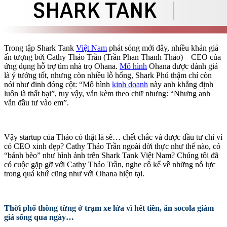
Trong tập Shark Tank
Việt Nam
phát sóng mới đây, nhiều khán giả
ấn tượng bởi Cathy Thảo Trần (Trần Phan Thanh Thảo) – CEO của
ứng dụng hỗ trợ tìm nhà trọ Ohana.
Mô hình
Ohana được đánh giá
là ý tưởng tốt, nhưng còn nhiều lỗ hổng, Shark Phú thậm chí còn
nói như đinh đóng cột: “Mô hình
kinh doanh
này anh khẳng định
luôn là thất bại”, tuy vậy, vẫn kèm theo chữ nhưng: “Nhưng anh
vẫn đầu tư vào em”.
Vậy startup của Thảo có thật là sẽ… chết chắc và được đầu tư chỉ vì
có CEO xinh đẹp? Cathy Thảo Trần ngoài đời thực như thế nào, có
“bánh bèo” như hình ảnh trên Shark Tank Việt Nam? Chúng tôi đã
có cuộc gặp gỡ với Cathy Thảo Trần, nghe cô kể về những nỗ lực
trong quá khứ cũng như với Ohana hiện tại.
Thời phổ thông từng ở trạm xe lửa vì hết tiền, ăn socola giảm
giá sống qua ngày…