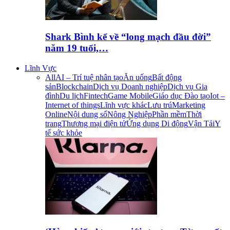
Shark Bình kể về “long mạch đầu đời”
năm 19 tuổi,…
Lĩnh Vực
All
AI – Trí tuệ nhân tạo
Ăn uống
Bất động
sản
Blockchain
Dịch vụ Doanh nghiệp
Dịch vụ Gia
đình
Du lịch
Fintech
Game Mobile
Giáo dục Đào tạo
Iot –
Internet of things
Lĩnh vực khác
Lưu trú
Marketing
Online
Nội dung số
Nông Nghiệp
Phần mềm
Thời
trang
Thương mại điện tử
Ứng dụng Di động
Vận Tải
Y
tế sức khỏe