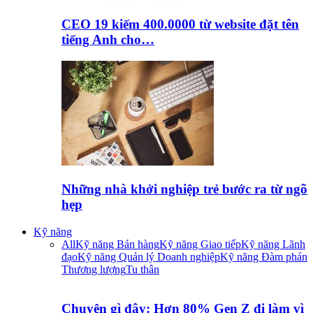
CEO 19 kiếm 400.0000 từ website đặt tên
tiếng Anh cho…
Những nhà khởi nghiệp trẻ bước ra từ ngõ
hẹp
Kỹ năng
All
Kỹ năng Bán hàng
Kỹ năng Giao tiếp
Kỹ năng Lãnh
đạo
Kỹ năng Quản lý Doanh nghiệp
Kỹ năng Đàm phán
Thương lượng
Tu thân
Chuyện gì đây: Hơn 80% Gen Z đi làm vì