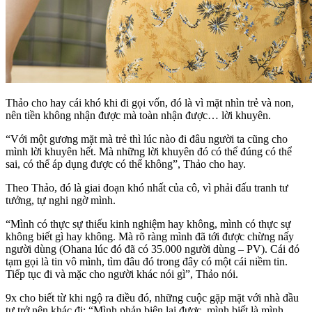
Thảo cho hay cái khó khi đi gọi vốn, đó là vì mặt nhìn trẻ và non,
nên tiền không nhận được mà toàn nhận được… lời khuyên.
“Với một gương mặt mà trẻ thì lúc nào đi đâu người ta cũng cho
mình lời khuyên hết. Mà những lời khuyên đó có thể đúng có thể
sai, có thể áp dụng được có thể không”, Thảo cho hay.
Theo Thảo, đó là giai đoạn khó nhất của cô, vì phải đấu tranh tư
tưởng, tự nghi ngờ mình.
“Mình có thực sự thiếu kinh nghiệm hay không, mình có thực sự
không biết gì hay không. Mà rõ ràng mình đã tới được chừng nấy
người dùng (Ohana lúc đó đã có 35.000 người dùng – PV). Cái đó
tạm gọi là tin vô mình, tìm đâu đó trong đây có một cái niềm tin.
Tiếp tục đi và mặc cho người khác nói gì”, Thảo nói.
9x cho biết từ khi ngộ ra điều đó, những cuộc gặp mặt với nhà đầu
tư trở nên khác đi: “Mình phản biện lại được, mình biết là mình