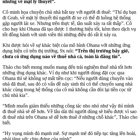
nhưng về mặt lý thuyết”.
Cô minh họa chuyện chủ nhà bắt tay với người đi thuê: “Thí dụ bạn
đi Grab, về mặt lý thuyết thì người đi xe có thể đi luồng hệ thống
gặp người lái xe. Nhưng trên thực tế, tần suất xảy ra rất thấp”. Cô
cho hay khi Ohana đã tạo được 1 thương hiệu tốt, kèm theo dịch vụ
tốt đồng hành với sinh viên thì những điều đó rất ít xảy ra.
Khi được hỏi về sự khác biệt của mô hình Ohana với những ứng
dụng hiện có trên thị trường, 9x nói:
“Trên thị trường bây giờ,
chưa có ứng dụng nào về thuê nhà cả, toàn là đăng tin”.
Thảo cho biết mong muốn mang đến trải nghiệm thuê nhà tốt hơn
những ứng dụng khác. Ví dụ như khi người dùng đặt cọc qua
Ohana thì sẽ không sợ mất tiền cọc: “Nếu người dùng chuyển vào
nhà đã thuê, sau đó có vấn đề nảy sinh thì có thể chuyển sang nhà
khác cùng trong hệ thống của cô mà không cần đòi lại tiền cọc từ
chủ nhà kia”.
“Mình muốn giảm thiểu những công tác nho nhỏ như vậy thì mình
đi thuê nhà sẽ dễ hơn. Về lâu dài thì người dùng sẽ hiểu được vì sao
đi thuê nhà trên Ohana sẽ dễ hơn thuê ở những chỗ khác”, Thảo cho
biết.
“Hy vọng mình đủ mạnh mẽ. Sự mạnh mẽ đó tiếp tục tăng lên hoài,
phải tăng sức chịu đựng của mình”