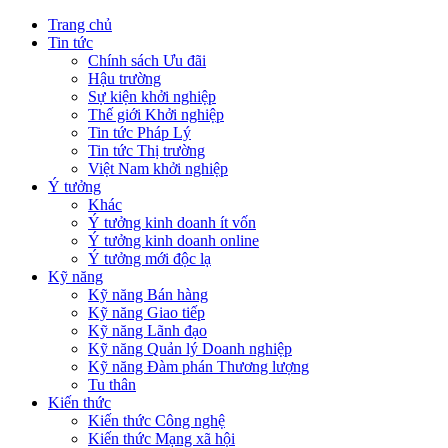
Trang chủ
Tin tức
Chính sách Ưu đãi
Hậu trường
Sự kiện khởi nghiệp
Thế giới Khởi nghiệp
Tin tức Pháp Lý
Tin tức Thị trường
Việt Nam khởi nghiệp
Ý tưởng
Khác
Ý tưởng kinh doanh ít vốn
Ý tưởng kinh doanh online
Ý tưởng mới độc lạ
Kỹ năng
Kỹ năng Bán hàng
Kỹ năng Giao tiếp
Kỹ năng Lãnh đạo
Kỹ năng Quản lý Doanh nghiệp
Kỹ năng Đàm phán Thương lượng
Tu thân
Kiến thức
Kiến thức Công nghệ
Kiến thức Mạng xã hội