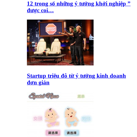
12 trong số những ý tưởng khởi nghiệp ”
được coi…
Startup triệu đô từ ý tưởng kinh doanh
đơn giản