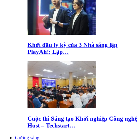
Khởi đầu ly kỳ của 3 Nhà sáng lập
PlayAh!: Lập…
Cuộc thi Sáng tạo Khởi nghiệp Công nghệ
Hust – Techstart…
Gương sáng