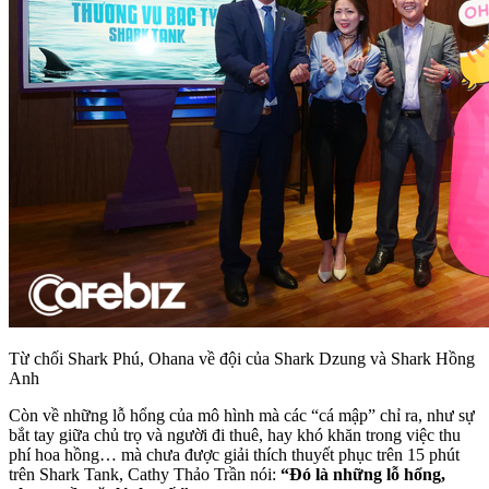
Từ chối Shark Phú, Ohana về đội của Shark Dzung và Shark Hồng
Anh
Còn về những lỗ hổng của mô hình mà các “cá mập” chỉ ra, như sự
bắt tay giữa chủ trọ và người đi thuê, hay khó khăn trong việc thu
phí hoa hồng… mà chưa được giải thích thuyết phục trên 15 phút
trên Shark Tank, Cathy Thảo Trần nói:
“Đó là những lỗ hổng,