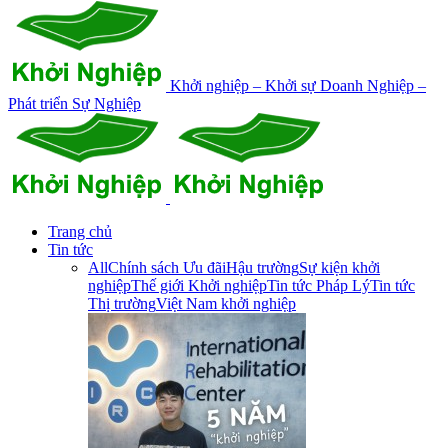
Khởi nghiệp – Khởi sự Doanh Nghiệp –
Phát triển Sự Nghiệp
Trang chủ
Tin tức
All
Chính sách Ưu đãi
Hậu trường
Sự kiện khởi
nghiệp
Thế giới Khởi nghiệp
Tin tức Pháp Lý
Tin tức
Thị trường
Việt Nam khởi nghiệp