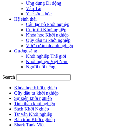
Ứng dụng Di động
Vận Tải
Y tế sức khỏe
Hệ sinh thái
Câu lạc bộ khởi nghiệp
Cuộc thi Khởi nghiệp
Khóa học Khởi nghiệp
Qũy đầu tư khởi nghiệp
Vườn ươm doanh nghiệp
Gương sáng
Khởi nghiệp Thế giới
Khởi nghiệp Việt Nam
Người nổi tiếng
Search
Khóa học Khởi nghiệp
Qũy đầu tư khởi nghiệp
Sự kiện khởi nghiệp
Tinh thần khởi nghiệp
Sách Khởi Nghiệp
Tư vấn Khởi nghiệp
Bàn tròn Khởi nghiệp
Shark Tank Việt