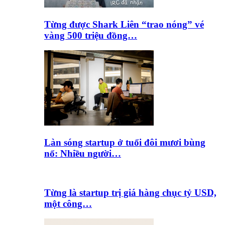
Từng được Shark Liên “trao nóng” vé
vàng 500 triệu đồng…
Làn sóng startup ở tuổi đôi mươi bùng
nổ: Nhiều người…
Từng là startup trị giá hàng chục tỷ USD,
một công…