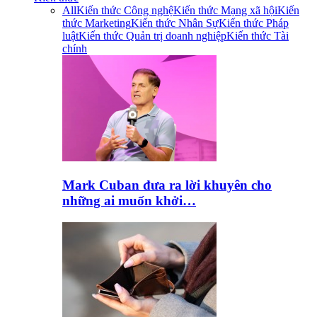
All
Kiến thức Công nghệ
Kiến thức Mạng xã hội
Kiến
thức Marketing
Kiến thức Nhân Sự
Kiến thức Pháp
luật
Kiến thức Quản trị doanh nghiệp
Kiến thức Tài
chính
Mark Cuban đưa ra lời khuyên cho
những ai muốn khởi…