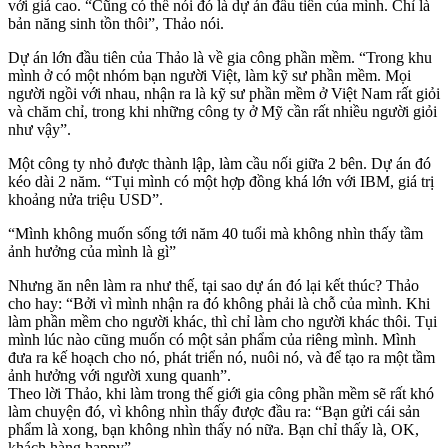
với giá cao. “Cũng có thể nói đó là dự án đầu tiên của mình. Chỉ là
bản năng sinh tồn thôi”, Thảo nói.
Dự án lớn đầu tiên của Thảo là về gia công phần mềm. “Trong khu
mình ở có một nhóm bạn người Việt, làm kỹ sư phần mềm. Mọi
người ngồi với nhau, nhận ra là kỹ sư phần mềm ở Việt Nam rất giỏi
và chăm chỉ, trong khi những công ty ở Mỹ cần rất nhiều người giỏi
như vậy”.
Một công ty nhỏ được thành lập, làm cầu nối giữa 2 bên. Dự án đó
kéo dài 2 năm. “Tụi mình có một hợp đồng khá lớn với IBM, giá trị
khoảng nửa triệu USD”.
“Mình không muốn sống tới năm 40 tuổi mà không nhìn thấy tầm
ảnh hưởng của mình là gì”
Nhưng ăn nên làm ra như thế, tại sao dự án đó lại kết thúc? Thảo
cho hay: “Bởi vì mình nhận ra đó không phải là chỗ của mình. Khi
làm phần mềm cho người khác, thì chỉ làm cho người khác thôi. Tụi
mình lúc nào cũng muốn có một sản phẩm của riêng mình. Mình
đưa ra kế hoạch cho nó, phát triển nó, nuôi nó, và để tạo ra một tầm
ảnh hưởng với người xung quanh”.
Theo lời Thảo, khi làm trong thế giới gia công phần mềm sẽ rất khó
làm chuyện đó, vì không nhìn thấy được đầu ra: “Bạn gửi cái sản
phẩm là xong, bạn không nhìn thấy nó nữa. Bạn chỉ thấy là, OK,
khách hàng happy”.