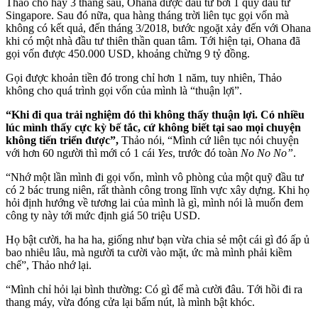
Thảo cho hay 3 tháng sau, Ohana được đầu tư bởi 1 quỹ đầu tư
Singapore. Sau đó nữa, qua hàng tháng trời liên tục gọi vốn mà
không có kết quả, đến tháng 3/2018, bước ngoặt xảy đến với Ohana
khi có một nhà đầu tư thiên thần quan tâm. Tới hiện tại, Ohana đã
gọi vốn được 450.000 USD, khoảng chừng 9 tỷ đồng.
Gọi được khoản tiền đó trong chỉ hơn 1 năm, tuy nhiên, Thảo
không cho quá trình gọi vốn của mình là “thuận lợi”.
“Khi đi qua trải nghiệm đó thì không thấy thuận lợi. Có nhiều
lúc mình thấy cực kỳ bế tắc, cứ không biết tại sao mọi chuyện
không tiến triển được”,
Thảo nói, “Mình cứ liên tục nói chuyện
với hơn 60 người thì mới có 1 cái
Yes
, trước đó toàn
No No No”
.
“Nhớ một lần mình đi gọi vốn, mình vô phòng của một quỹ đầu tư
có 2 bác trung niên, rất thành công trong lĩnh vực xây dựng. Khi họ
hỏi định hướng về tương lai của mình là gì, mình nói là muốn đem
công ty này tới mức định giá 50 triệu USD.
Họ bật cười, ha ha ha, giống như bạn vừa chia sẻ một cái gì đó ấp ủ
bao nhiêu lâu, mà người ta cười vào mặt, ức mà mình phải kiềm
chế”, Thảo nhớ lại.
“Mình chỉ hỏi lại bình thường: Có gì để mà cười đâu. Tới hồi đi ra
thang máy, vừa đóng cửa lại bấm nút, là mình bật khóc.