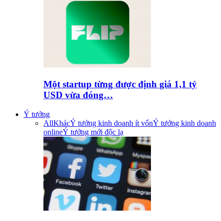
Một startup từng được định giá 1,1 tỷ
USD vừa đóng…
Ý tưởng
All
Khác
Ý tưởng kinh doanh ít vốn
Ý tưởng kinh doanh
online
Ý tưởng mới độc lạ