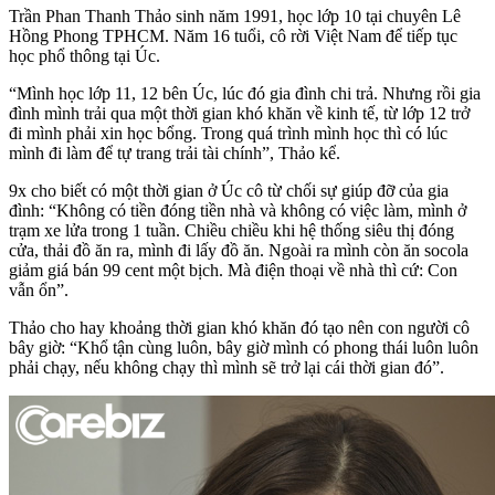
Trần Phan Thanh Thảo sinh năm 1991, học lớp 10 tại chuyên Lê
Hồng Phong TPHCM. Năm 16 tuổi, cô rời Việt Nam để tiếp tục
học phổ thông tại Úc.
“Mình học lớp 11, 12 bên Úc, lúc đó gia đình chi trả. Nhưng rồi gia
đình mình trải qua một thời gian khó khăn về kinh tế, từ lớp 12 trở
đi mình phải xin học bổng. Trong quá trình mình học thì có lúc
mình đi làm để tự trang trải tài chính”, Thảo kể.
9x cho biết có một thời gian ở Úc cô từ chối sự giúp đỡ của gia
đình: “Không có tiền đóng tiền nhà và không có việc làm, mình ở
trạm xe lửa trong 1 tuần. Chiều chiều khi hệ thống siêu thị đóng
cửa, thải đồ ăn ra, mình đi lấy đồ ăn. Ngoài ra mình còn ăn socola
giảm giá bán 99 cent một bịch. Mà điện thoại về nhà thì cứ: Con
vẫn ổn”.
Thảo cho hay khoảng thời gian khó khăn đó tạo nên con người cô
bây giờ: “Khổ tận cùng luôn, bây giờ mình có phong thái luôn luôn
phải chạy, nếu không chạy thì mình sẽ trở lại cái thời gian đó”.