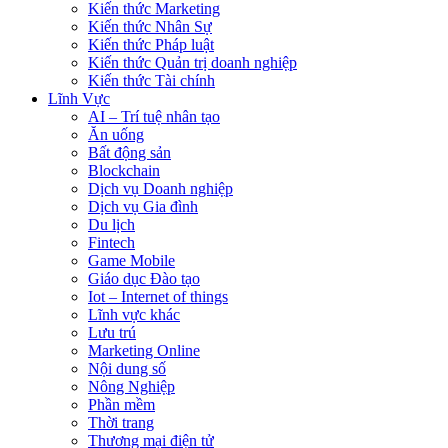
Kiến thức Marketing
Kiến thức Nhân Sự
Kiến thức Pháp luật
Kiến thức Quản trị doanh nghiệp
Kiến thức Tài chính
Lĩnh Vực
AI – Trí tuệ nhân tạo
Ăn uống
Bất động sản
Blockchain
Dịch vụ Doanh nghiệp
Dịch vụ Gia đình
Du lịch
Fintech
Game Mobile
Giáo dục Đào tạo
Iot – Internet of things
Lĩnh vực khác
Lưu trú
Marketing Online
Nội dung số
Nông Nghiệp
Phần mềm
Thời trang
Thương mại điện tử