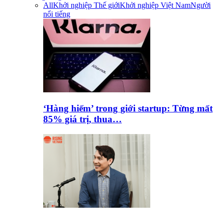
All
Khởi nghiệp Thế giới
Khởi nghiệp Việt Nam
Người
nổi tiếng
‘Hàng hiếm’ trong giới startup: Từng mất
85% giá trị, thua…