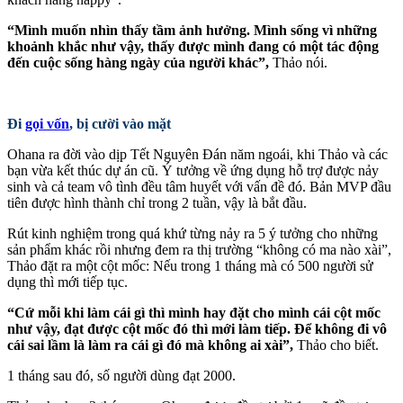
“Mình muốn nhìn thấy tầm ảnh hưởng. Mình sống vì những
khoảnh khắc như vậy, thấy được mình đang có một tác động
đến cuộc sống hàng ngày của người khác”,
Thảo nói.
Đi
gọi vốn
, bị cười vào mặt
Ohana ra đời vào dịp Tết Nguyên Đán năm ngoái, khi Thảo và các
bạn vừa kết thúc dự án cũ. Ý tưởng về ứng dụng hỗ trợ được nảy
sinh và cả team vô tình đều tâm huyết với vấn đề đó. Bản MVP đầu
tiên được hình thành chỉ trong 2 tuần, vậy là bắt đầu.
Rút kinh nghiệm trong quá khứ từng nảy ra 5 ý tưởng cho những
sản phẩm khác rồi nhưng đem ra thị trường “không có ma nào xài”,
Thảo đặt ra một cột mốc: Nếu trong 1 tháng mà có 500 người sử
dụng thì mới tiếp tục.
“Cứ mỗi khi làm cái gì thì mình hay đặt cho mình cái cột mốc
như vậy, đạt được cột mốc đó thì mới làm tiếp. Để không đi vô
cái sai lầm là làm ra cái gì đó mà không ai xài”,
Thảo cho biết.
1 tháng sau đó, số người dùng đạt 2000.