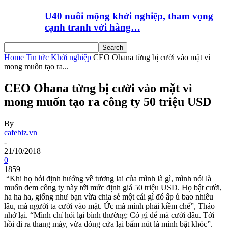
U40 nuôi mộng khởi nghiệp, tham vọng
cạnh tranh với hàng…
Home
Tin tức Khởi nghiệp
CEO Ohana từng bị cười vào mặt vì
mong muốn tạo ra...
CEO Ohana từng bị cười vào mặt vì
mong muốn tạo ra công ty 50 triệu USD
By
cafebiz.vn
-
21/10/2018
0
1859
“Khi họ hỏi định hướng về tương lai của mình là gì, mình nói là
muốn đem công ty này tới mức định giá 50 triệu USD. Họ bật cười,
ha ha ha, giống như bạn vừa chia sẻ một cái gì đó ấp ủ bao nhiêu
lâu, mà người ta cười vào mặt. Ức mà mình phải kiềm chế”, Thảo
nhớ lại. “Mình chỉ hỏi lại bình thường: Có gì để mà cười đâu. Tới
hồi đi ra thang máy, vừa đóng cửa lại bấm nút là mình bật khóc”.