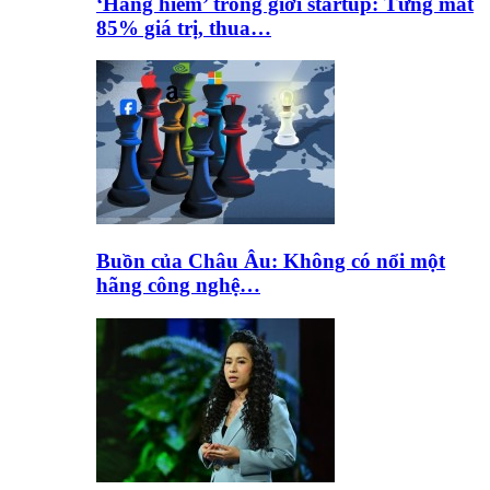
‘Hàng hiếm’ trong giới startup: Từng mất
85% giá trị, thua…
Buồn của Châu Âu: Không có nổi một
hãng công nghệ…