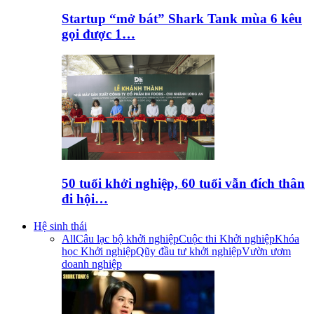
Startup “mở bát” Shark Tank mùa 6 kêu
gọi được 1…
50 tuổi khởi nghiệp, 60 tuổi vẫn đích thân
đi hội…
Hệ sinh thái
All
Câu lạc bộ khởi nghiệp
Cuộc thi Khởi nghiệp
Khóa
học Khởi nghiệp
Qũy đầu tư khởi nghiệp
Vườn ươm
doanh nghiệp