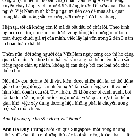
càng được nhiều tín đồ sầu chấp nhận. Sầu riêng 9 Phẻ thường
xuyên cháy hàng, ví dụ như đợt 3 tháng trước Tết vừa qua. Thật ra,
người Việt Nam mình không ngại trả tiền cao để mua sầu, quan
trọng là chất lượng sầu có xứng với mức giá đó hay không.
Hiện tại, tôi đã không còn lỗ mà đã bắt đầu có chút lời. Theo kinh
nghiệm của tôi, chỉ cần làm được vùng trồng tốt những như kiện
toàn được chuỗi giá trị của mình, việc lấy lại vốn trong 2 đến 3 năm
là hoàn toàn khả thi.
Thêm nữa, đời sống người dân Việt Nam ngày càng cao thì họ càng
quan tâm tới sức khỏe bản thân và sẵn sàng trả thêm tiền để ăn sầu
riêng ngon chín tự nhiên, không bị can thiệp bởi các loại hóa chất
thúc chín.
Nếu thấy con đường tôi đi vừa kiếm được nhiều tiền lại có thể đóng
góp cho cộng đồng, hẳn nhiều người làm sầu riêng sẽ đi theo mô
hình kinh doanh của tôi. Tuy nhiên, tôi không sợ bị cạnh tranh, bởi
tôi đã đi trước họ một bước cũng như đã vượt qua được thời điểm
gian khó, việc xây dựng thương hiệu không phải là chuyện trong
một sớm một chiều.
Anh kỳ vọng gì cho sầu riêng Việt Nam?
Anh Hà Duy Trung:
Mỗi khi qua Singapore, một trong những
“thú vui” của tôi là ra đường thử các loại sầu riêng khác nhau. Hiện