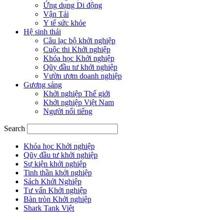
Ứng dụng Di động
Vận Tải
Y tế sức khỏe
Hệ sinh thái
Câu lạc bộ khởi nghiệp
Cuộc thi Khởi nghiệp
Khóa học Khởi nghiệp
Qũy đầu tư khởi nghiệp
Vườn ươm doanh nghiệp
Gương sáng
Khởi nghiệp Thế giới
Khởi nghiệp Việt Nam
Người nổi tiếng
Search
Khóa học Khởi nghiệp
Qũy đầu tư khởi nghiệp
Sự kiện khởi nghiệp
Tinh thần khởi nghiệp
Sách Khởi Nghiệp
Tư vấn Khởi nghiệp
Bàn tròn Khởi nghiệp
Shark Tank Việt