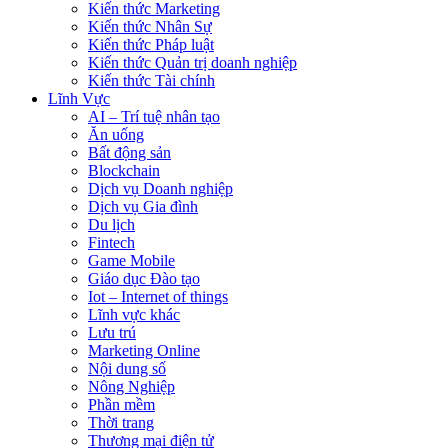
Kiến thức Marketing
Kiến thức Nhân Sự
Kiến thức Pháp luật
Kiến thức Quản trị doanh nghiệp
Kiến thức Tài chính
Lĩnh Vực
AI – Trí tuệ nhân tạo
Ăn uống
Bất động sản
Blockchain
Dịch vụ Doanh nghiệp
Dịch vụ Gia đình
Du lịch
Fintech
Game Mobile
Giáo dục Đào tạo
Iot – Internet of things
Lĩnh vực khác
Lưu trú
Marketing Online
Nội dung số
Nông Nghiệp
Phần mềm
Thời trang
Thương mại điện tử