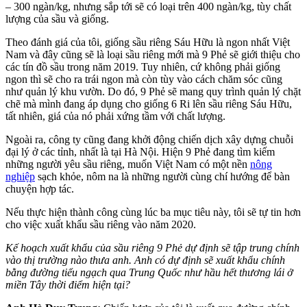
– 300 ngàn/kg, nhưng sắp tới sẽ có loại trên 400 ngàn/kg, tùy chất
lượng của sầu và giống.
Theo đánh giá của tôi, giống sầu riêng Sáu Hữu là ngon nhất Việt
Nam và đây cũng sẽ là loại sầu riêng mới mà 9 Phẻ sẽ giới thiệu cho
các tín đồ sầu trong năm 2019. Tuy nhiên, cứ không phải giống
ngon thì sẽ cho ra trái ngon mà còn tùy vào cách chăm sóc cũng
như quản lý khu vườn. Do đó, 9 Phẻ sẽ mang quy trình quản lý chặt
chẽ mà mình đang áp dụng cho giống 6 Ri lên sầu riêng Sáu Hữu,
tất nhiên, giá của nó phải xứng tầm với chất lượng.
Ngoài ra, công ty cũng đang khởi động chiến dịch xây dựng chuỗi
đại lý ở các tỉnh, nhất là tại Hà Nội. Hiện 9 Phẻ đang tìm kiếm
những người yêu sầu riêng, muốn Việt Nam có một nền
nông
nghiệp
sạch khỏe, nôm na là những người cùng chí hướng để bàn
chuyện hợp tác.
Nếu thực hiện thành công cùng lúc ba mục tiêu này, tôi sẽ tự tin hơn
cho việc xuất khẩu sầu riêng vào năm 2020.
Kế hoạch xuất khẩu của sầu riêng 9 Phẻ dự định sẽ tập trung chính
vào thị trường nào thưa anh. Anh có dự định sẽ xuất khẩu chính
bằng đường tiểu ngạch qua Trung Quốc như hầu hết thương lái ở
miền Tây thời điểm hiện tại?