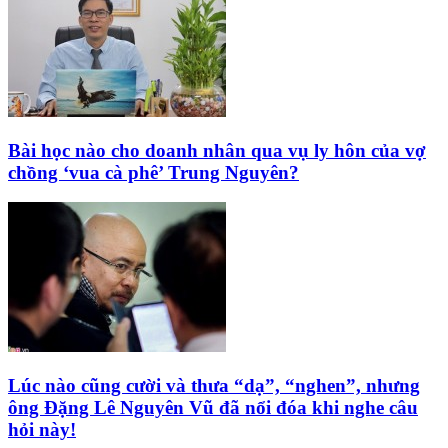
Bài học nào cho doanh nhân qua vụ ly hôn của vợ
chồng ‘vua cà phê’ Trung Nguyên?
Lúc nào cũng cười và thưa “dạ”, “nghen”, nhưng
ông Đặng Lê Nguyên Vũ đã nổi đóa khi nghe câu
hỏi này!