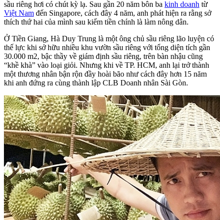
sầu riêng hơi có chút kỳ lạ. Sau gần 20 năm bôn ba
kinh doanh
từ
Việt Nam
đến Singapore, cách đây 4 năm, anh phát hiện ra rằng sở
thích thứ hai của mình sau kiếm tiền chính là làm nông dân.
Ở Tiền Giang, Hà Duy Trung là một ông chủ sầu riêng lão luyện có
thế lực khi sở hữu nhiều khu vườn sầu riêng với tổng diện tích gần
30.000 m2, bậc thầy về giám định sầu riêng, trên bàn nhậu cũng
“khề khà” vào loại giỏi. Nhưng khi về TP. HCM, anh lại trở thành
một thương nhân bận rộn đầy hoài bão như cách đây hơn 15 năm
khi anh đứng ra cùng thành lập CLB Doanh nhân Sài Gòn.