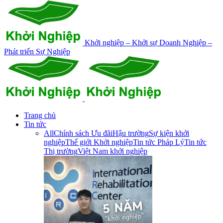
Khởi nghiệp – Khởi sự Doanh Nghiệp –
Phát triển Sự Nghiệp
Trang chủ
Tin tức
All
Chính sách Ưu đãi
Hậu trường
Sự kiện khởi
nghiệp
Thế giới Khởi nghiệp
Tin tức Pháp Lý
Tin tức
Thị trường
Việt Nam khởi nghiệp