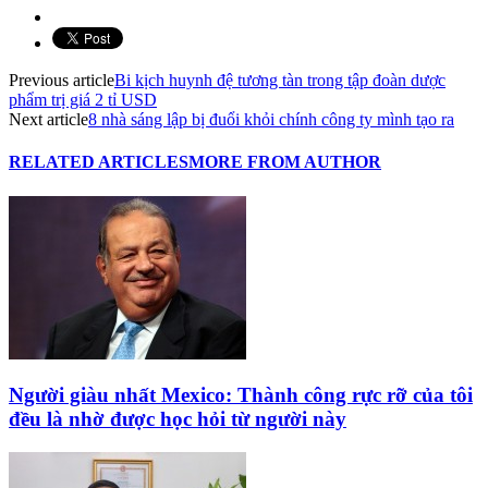
Previous article
Bi kịch huynh đệ tương tàn trong tập đoàn dược
phẩm trị giá 2 tỉ USD
Next article
8 nhà sáng lập bị đuổi khỏi chính công ty mình tạo ra
RELATED ARTICLES
MORE FROM AUTHOR
Người giàu nhất Mexico: Thành công rực rỡ của tôi
đều là nhờ được học hỏi từ người này