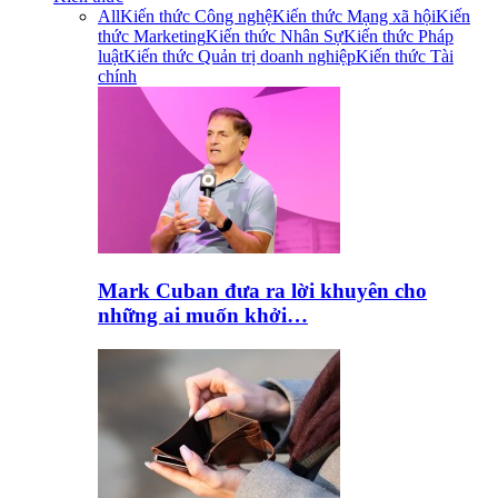
All
Kiến thức Công nghệ
Kiến thức Mạng xã hội
Kiến
thức Marketing
Kiến thức Nhân Sự
Kiến thức Pháp
luật
Kiến thức Quản trị doanh nghiệp
Kiến thức Tài
chính
Mark Cuban đưa ra lời khuyên cho
những ai muốn khởi…