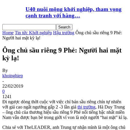
U40 nuôi mộng khởi nghiệp, tham vọng
cạnh tranh với hàng…
Home
Tin tức Khởi nghiệp
Hậu trường
Ông chủ sầu riêng 9 Phẻ:
Người hai mặt kỳ lạ!
Ông chủ sầu riêng 9 Phẻ: Người hai mặt
kỳ lạ!
By
khoinghiep
-
22/02/2019
0
1241
Đi ngược dòng thời cuộc với việc chỉ bán sầu riêng chín tự nhiên
với giá cao ngất ngưởng gấp 2 -3 lần giá
thị trường
, Hà Duy Trung
– ông chủ của thương hiệu sầu riêng 9 Phẻ nổi tiếng bậc nhất miền
Nam vẫn được bạn bè trong giới ví von là một người “hai mặt” kì lạ.
Chia sẻ với TheLEADER, anh Trung tự nhận mình là một ông chủ