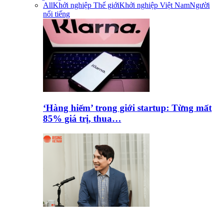
All
Khởi nghiệp Thế giới
Khởi nghiệp Việt Nam
Người
nổi tiếng
‘Hàng hiếm’ trong giới startup: Từng mất
85% giá trị, thua…