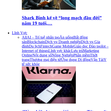
Shark Bình kể về “long mạch đầu đời”
năm 19 tuổi,…
Lĩnh Vực
All
AI – Trí tuệ nhân tạo
Ăn uống
Bất động
sản
Blockchain
Dịch vụ Doanh nghiệp
Dịch vụ Gia
đình
Du lịch
Fintech
Game Mobile
Giáo dục Đào tạo
Iot –
Internet of things
Lĩnh vực khác
Lưu trú
Marketing
Online
Nội dung số
Nông Nghiệp
Phần mềm
Thời
trang
Thương mại điện tử
Ứng dụng Di động
Vận Tải
Y
tế sức khỏe