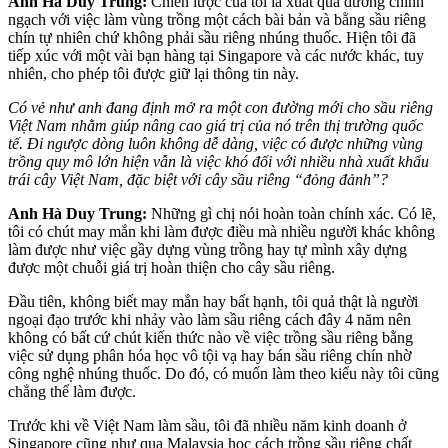
Anh Hà Duy Trung:
Chiến lược của tôi là xuất qua đường chính
ngạch với việc làm vùng trồng một cách bài bản và bằng sầu riêng
chín tự nhiên chứ không phải sầu riêng nhúng thuốc. Hiện tôi đã
tiếp xúc với một vài bạn hàng tại Singapore và các nước khác, tuy
nhiên, cho phép tôi được giữ lại thông tin này.
Có vẻ như anh đang định mở ra một con đường mới cho sầu riêng
Việt Nam nhằm giúp nâng cao giá trị của nó trên thị trường quốc
tế. Đi ngược dòng luôn không dễ dàng, việc có được những vùng
trồng quy mô lớn hiện vẫn là việc khó đối với nhiều nhà xuất khẩu
trái cây Việt Nam, đặc biệt với cây sầu riêng “đỏng đảnh”?
Anh Hà Duy Trung:
Những gì chị nói hoàn toàn chính xác. Có lẽ,
tôi có chút may mắn khi làm được điều mà nhiều người khác không
làm được như việc gầy dựng vùng trồng hay tự mình xây dựng
được một chuỗi giá trị hoàn thiện cho cây sầu riêng.
Đầu tiên, không biết may mắn hay bất hạnh, tôi quả thật là người
ngoại đạo trước khi nhảy vào làm sầu riêng cách đây 4 năm nên
không có bất cứ chút kiến thức nào về việc trồng sầu riêng bằng
việc sử dụng phân hóa học vô tội vạ hay bán sầu riêng chín nhờ
công nghệ nhúng thuốc. Do đó, có muốn làm theo kiểu này tôi cũng
chẳng thể làm được.
Trước khi về Việt Nam làm sầu, tôi đã nhiều năm kinh doanh ở
Singapore cũng như qua Malaysia học cách trồng sầu riêng chất