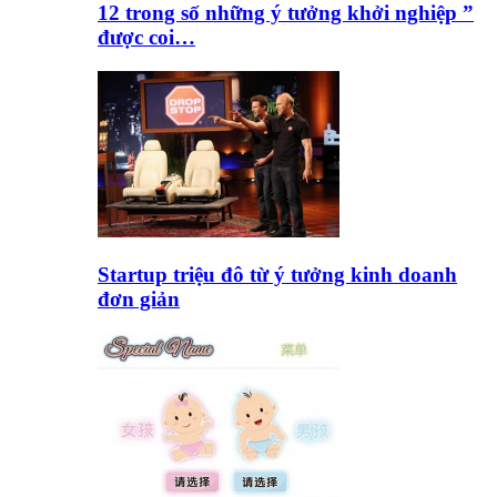
12 trong số những ý tưởng khởi nghiệp ”
được coi…
Startup triệu đô từ ý tưởng kinh doanh
đơn giản