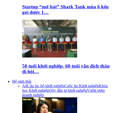
Startup “mở bát” Shark Tank mùa 6 kêu
gọi được 1…
50 tuổi khởi nghiệp, 60 tuổi vẫn đích thân
đi hội…
Hệ sinh thái
All
Câu lạc bộ khởi nghiệp
Cuộc thi Khởi nghiệp
Khóa
học Khởi nghiệp
Qũy đầu tư khởi nghiệp
Vườn ươm
doanh nghiệp