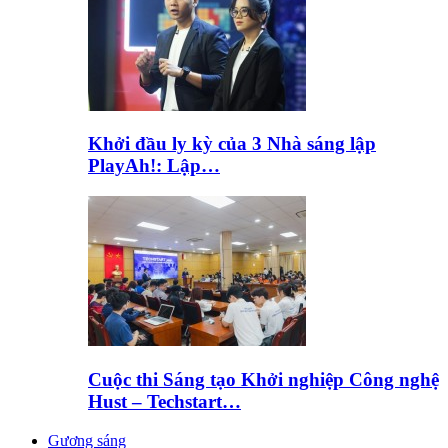
Khởi đầu ly kỳ của 3 Nhà sáng lập
PlayAh!: Lập…
Cuộc thi Sáng tạo Khởi nghiệp Công nghệ
Hust – Techstart…
Gương sáng