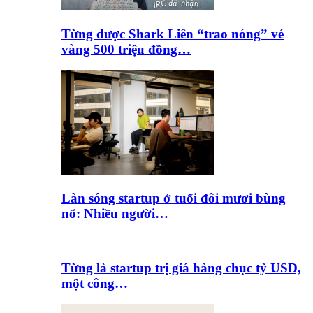
Từng được Shark Liên “trao nóng” vé
vàng 500 triệu đồng…
Làn sóng startup ở tuổi đôi mươi bùng
nổ: Nhiều người…
Từng là startup trị giá hàng chục tỷ USD,
một công…