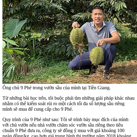
Ông chủ 9 Phẻ trong vườn sầu của mình tại Tiền Giang.
Từ những bài học trên, tôi buộc phải tìm những giải pháp khác nhau
nhằm có thể kiểm soát rủi ro một cách tối đa số lượng sầu riêng
mình sẽ mua để cung cấp cho 9 Phẻ.
Quy trình của 9 Phẻ như sau: Tôi sẽ trình bày mục đích của mình
với chủ vườn nếu nhà vườn chăm sóc vườn sầu riêng theo tiêu
chuẩn 9 Phẻ đưa ra, công ty sẽ đồng ý mua với giá khoảng 100
ngàn đồng/kg, cao hơn giá trung bình thị trường năm 2018 khoảng