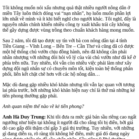
Tôi không muốn nói xấu nhưng quả thật nhiều người nông dân ở
miền Tây luôn thích đóng vai “nạn nhân”, họ luôn muốn phần lợi
lớn nhất về mình và ít khi biết nghĩ cho người khác. Tôi nghĩ, đây là
nguyên nhân chính khiến nhiều công ty xuất khẩu trái cây không
thể gầy dựng được vùng trồng theo chuẩn khách hàng mong muốn.
Sau 2 năm, tôi đã tạo được uy tín với bà con nông dân tại 4 tỉnh
Tiền Giang – Vĩnh Long – Bến Tre – Cần Thơ và cũng đã có được
một hệ thống chủ vườn chịu đồng hành, nên đã không cần phải
nhân nhượng với những đòi hỏi vô lý của vài chủ vườn như đã kể ở
phía trên nữa. Tuy nhiên, tôi vẫn còn nhiều việc phải làm như xây
dựng đội ngũ nhân sự có chuyên môn tốt, kiện toàn hệ thống phân
phối, liên kết chặt chẽ hơn với các hộ nông dân…
Mặc dù đang gặp nhiều khó khăn nhưng tôi vẫn lạc quan với tương
lai phía trước, bởi những khó khăn hiện nay chỉ là thứ mà những kẻ
tiên phong thường gặp phải.
Anh quan niệm thế nào về kẻ tiên phong?
Anh Hà Duy Trung:
Khi tôi đưa ra mức giá bán sầu riêng cao ngất
ngưởng như hiện tại không ít người đã cho rằng tôi bị điên, bởi giá
đó cao gấp đôi thậm chí gấp 3 giá thị trường. Tuy nhiên, với những
gì đang diễn ra, rõ ràng tôi không hề điên, mức giá đó đang ngày