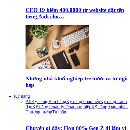
CEO 19 kiếm 400.0000 từ website đặt tên
tiếng Anh cho…
Những nhà khởi nghiệp trẻ bước ra từ ngõ
hẹp
Kỹ năng
All
Kỹ năng Bán hàng
Kỹ năng Giao tiếp
Kỹ năng Lãnh
đạo
Kỹ năng Quản lý Doanh nghiệp
Kỹ năng Đàm phán
Thương lượng
Tu thân
Chuyện gì đây: Hơn 80% Gen Z đi làm vì