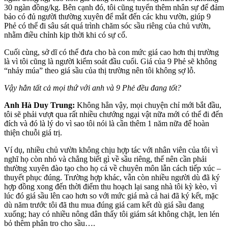
30 ngàn đồng/kg. Bên cạnh đó, tôi cũng tuyển thêm nhân sự để đảm
bảo có đủ người thường xuyên để mắt đến các khu vườn, giúp 9
Phẻ có thể đi sâu sát quá trình chăm sóc sầu riêng của chủ vườn,
nhằm điều chỉnh kịp thời khi có sự cố.
Cuối cùng, sở dĩ có thể đưa cho bà con mức giá cao hơn thị trường
là vì tôi cũng là người kiểm soát đầu cuối. Giá của 9 Phẻ sẽ không
“nhảy múa” theo giá sầu của thị trường nên tôi không sợ lỗ.
Vậy hẳn tất cả mọi thứ với anh và 9 Phẻ đều đang tốt?
Anh Hà Duy Trung:
Không hẳn vậy, mọi chuyện chỉ mới bắt đầu,
tôi sẽ phải vượt qua rất nhiều chướng ngại vật nữa mới có thể đi đến
đích và đó là lý do vì sao tôi nói là cần thêm 1 năm nữa để hoàn
thiện chuỗi giá trị.
Ví dụ, nhiều chủ vườn không chịu hợp tác với nhân viên của tôi vì
nghĩ họ còn nhỏ và chẳng biết gì về sầu riêng, thế nên cần phải
thường xuyên đào tạo cho họ cả về chuyên môn lẫn cách tiếp xúc –
thuyết phục đúng. Trường hợp khác, vẫn còn nhiều người dù đã ký
hợp đồng xong đến thời điểm thu hoạch lại sang nhà tôi kỳ kèo, vì
lúc đó giá sầu lên cao hơn so với mức giá mà cả hai đã ký kết, mặc
dù năm trước tôi đã thu mua đúng giá cam kết dù giá sầu đang
xuống; hay có nhiều nông dân thấy tôi giám sát không chặt, len lén
bỏ thêm phân tro cho sầu….