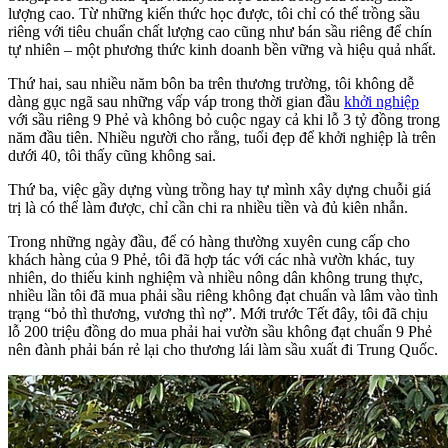
lượng cao. Từ những kiến thức học được, tôi chỉ có thể trồng sầu
riêng với tiêu chuẩn chất lượng cao cũng như bán sầu riêng để chín
tự nhiên – một phương thức kinh doanh bền vững và hiệu quả nhất.
Thứ hai, sau nhiều năm bôn ba trên thương trường, tôi không dễ
dàng gục ngã sau những vấp váp trong thời gian đầu
khởi nghiệp
với sầu riêng 9 Phẻ và không bỏ cuộc ngay cả khi lỗ 3 tỷ đồng trong
năm đầu tiên. Nhiều người cho rằng, tuổi đẹp để khởi nghiệp là trên
dưới 40, tôi thấy cũng không sai.
Thứ ba, việc gầy dựng vùng trồng hay tự mình xây dựng chuỗi giá
trị là có thể làm được, chỉ cần chi ra nhiều tiền và đủ kiên nhẫn.
Trong những ngày đầu, để có hàng thường xuyên cung cấp cho
khách hàng của 9 Phẻ, tôi đã hợp tác với các nhà vườn khác, tuy
nhiên, do thiếu kinh nghiệm và nhiều nông dân không trung thực,
nhiều lần tôi đã mua phải sầu riêng không đạt chuẩn và lâm vào tình
trạng “bỏ thì thương, vương thì nợ”. Mới trước Tết đây, tôi đã chịu
lỗ 200 triệu đồng do mua phải hai vườn sầu không đạt chuẩn 9 Phẻ
nên đành phải bán rẻ lại cho thương lái làm sầu xuất đi Trung Quốc.