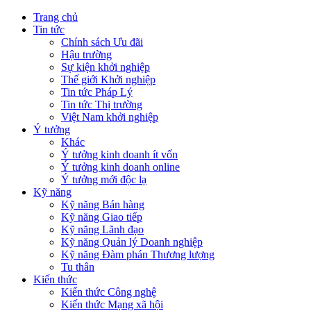
Trang chủ
Tin tức
Chính sách Ưu đãi
Hậu trường
Sự kiện khởi nghiệp
Thế giới Khởi nghiệp
Tin tức Pháp Lý
Tin tức Thị trường
Việt Nam khởi nghiệp
Ý tưởng
Khác
Ý tưởng kinh doanh ít vốn
Ý tưởng kinh doanh online
Ý tưởng mới độc lạ
Kỹ năng
Kỹ năng Bán hàng
Kỹ năng Giao tiếp
Kỹ năng Lãnh đạo
Kỹ năng Quản lý Doanh nghiệp
Kỹ năng Đàm phán Thương lượng
Tu thân
Kiến thức
Kiến thức Công nghệ
Kiến thức Mạng xã hội