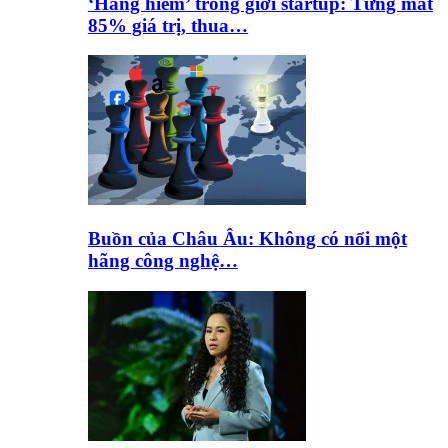
‘Hàng hiếm’ trong giới startup: Từng mất
85% giá trị, thua…
Buồn của Châu Âu: Không có nổi một
hãng công nghệ…