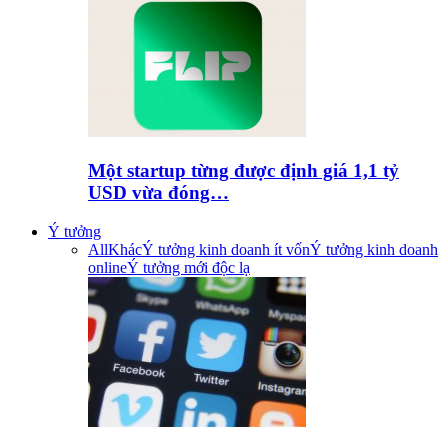
Một startup từng được định giá 1,1 tỷ
USD vừa đóng…
Ý tưởng
All
Khác
Ý tưởng kinh doanh ít vốn
Ý tưởng kinh doanh
online
Ý tưởng mới độc lạ