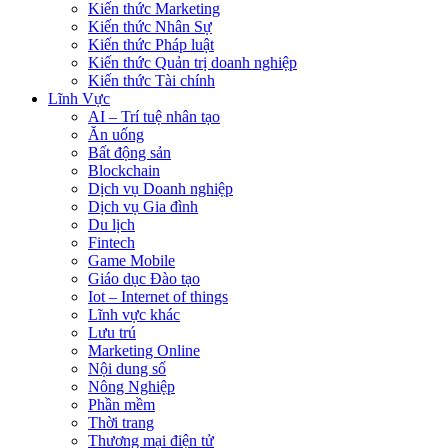
Kiến thức Marketing
Kiến thức Nhân Sự
Kiến thức Pháp luật
Kiến thức Quản trị doanh nghiệp
Kiến thức Tài chính
Lĩnh Vực
AI – Trí tuệ nhân tạo
Ăn uống
Bất động sản
Blockchain
Dịch vụ Doanh nghiệp
Dịch vụ Gia đình
Du lịch
Fintech
Game Mobile
Giáo dục Đào tạo
Iot – Internet of things
Lĩnh vực khác
Lưu trú
Marketing Online
Nội dung số
Nông Nghiệp
Phần mềm
Thời trang
Thương mại điện tử