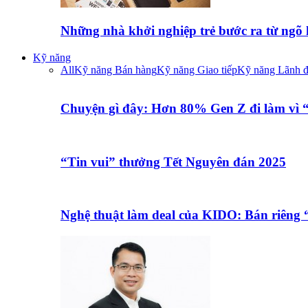
Những nhà khởi nghiệp trẻ bước ra từ ngõ
Kỹ năng
All
Kỹ năng Bán hàng
Kỹ năng Giao tiếp
Kỹ năng Lãnh 
Chuyện gì đây: Hơn 80% Gen Z đi làm vì
“Tin vui” thưởng Tết Nguyên đán 2025
Nghệ thuật làm deal của KIDO: Bán riêng