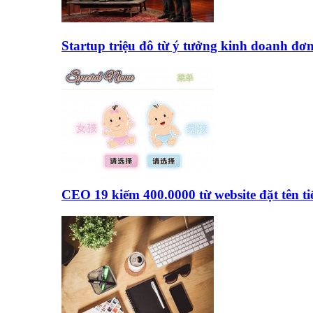
Startup triệu đô từ ý tưởng kinh doanh đơ
CEO 19 kiếm 400.0000 từ website đặt tên 