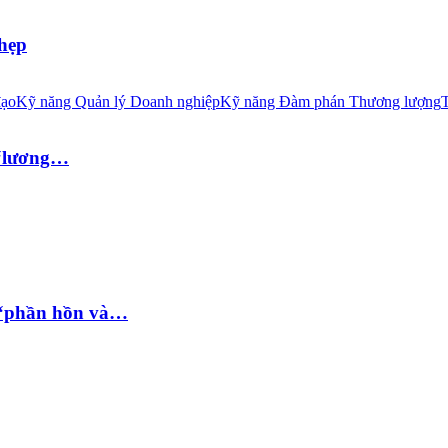
 hẹp
đạo
Kỹ năng Quản lý Doanh nghiệp
Kỹ năng Đàm phán Thương lượng
T
 “lương…
 “phần hồn và…