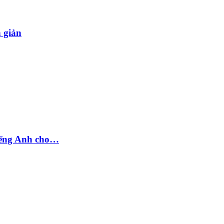
n giản
tiếng Anh cho…