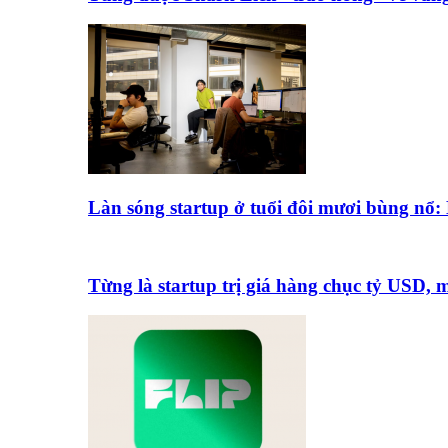
Làn sóng startup ở tuổi đôi mươi bùng nổ
Từng là startup trị giá hàng chục tỷ USD,