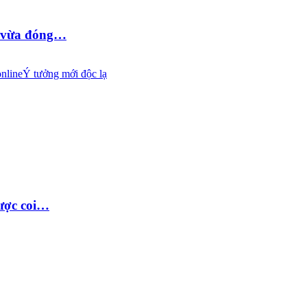
D vừa đóng…
nline
Ý tưởng mới độc lạ
được coi…