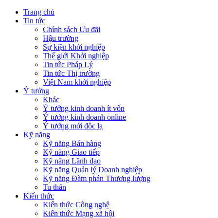
Trang chủ
Tin tức
Chính sách Ưu đãi
Hậu trường
Sự kiện khởi nghiệp
Thế giới Khởi nghiệp
Tin tức Pháp Lý
Tin tức Thị trường
Việt Nam khởi nghiệp
Ý tưởng
Khác
Ý tưởng kinh doanh ít vốn
Ý tưởng kinh doanh online
Ý tưởng mới độc lạ
Kỹ năng
Kỹ năng Bán hàng
Kỹ năng Giao tiếp
Kỹ năng Lãnh đạo
Kỹ năng Quản lý Doanh nghiệp
Kỹ năng Đàm phán Thương lượng
Tu thân
Kiến thức
Kiến thức Công nghệ
Kiến thức Mạng xã hội