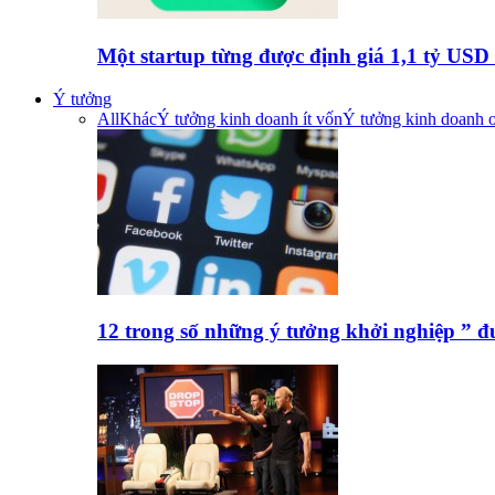
Một startup từng được định giá 1,1 tỷ US
Ý tưởng
All
Khác
Ý tưởng kinh doanh ít vốn
Ý tưởng kinh doanh o
12 trong số những ý tưởng khởi nghiệp ” 