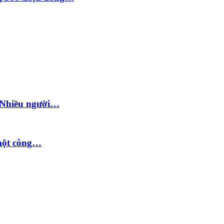
: Nhiều người…
 một công…