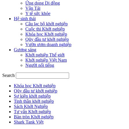
Ứng dụng Di động
Vận Tải
Y tế sức khỏe
Hệ sinh thái
Câu lạc bộ khởi nghiệp
Cuộc thi Khởi nghiệp
Khóa học Khởi nghiệp
Qũy đầu tư khởi nghiệp
Vườn ươm doanh nghiệp
Gương sáng
Khởi nghiệp Thế giới
Khởi nghiệp Việt Nam
Người nổi tiếng
Search
Khóa học Khởi nghiệp
Qũy đầu tư khởi nghiệp
Sự kiện khởi nghiệp
Tinh thần khởi nghiệp
Sách Khởi Nghiệp
Tư vấn Khởi nghiệp
Bàn tròn Khởi nghiệp
Shark Tank Việt