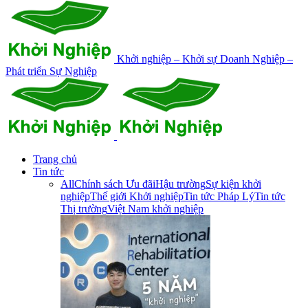
Khởi nghiệp – Khởi sự Doanh Nghiệp –
Phát triển Sự Nghiệp
Trang chủ
Tin tức
All
Chính sách Ưu đãi
Hậu trường
Sự kiện khởi
nghiệp
Thế giới Khởi nghiệp
Tin tức Pháp Lý
Tin tức
Thị trường
Việt Nam khởi nghiệp