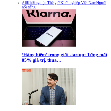
All
Khởi nghiệp Thế giới
Khởi nghiệp Việt Nam
Người
nổi tiếng
‘Hàng hiếm’ trong giới startup: Từng mất
85% giá trị, thua…