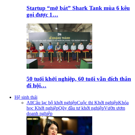
Startup “mở bát” Shark Tank mùa 6 kêu
gọi được 1…
50 tuổi khởi nghiệp, 60 tuổi vẫn đích thân
đi hội…
Hệ sinh thái
All
Câu lạc bộ khởi nghiệp
Cuộc thi Khởi nghiệp
Khóa
học Khởi nghiệp
Qũy đầu tư khởi nghiệp
Vườn ươm
doanh nghiệp