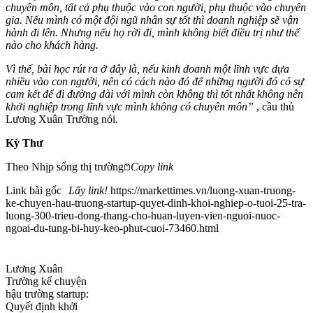
chuyên môn, tất cả phụ thuộc vào con người, phụ thuộc vào chuyên
gia. Nếu mình có một đội ngũ nhân sự tốt thì doanh nghiệp sẽ vận
hành đi lên. Nhưng nếu họ rời đi, mình không biết điều trị như thế
nào cho khách hàng.
Vì thế, bài học rút ra ở đây là, nếu kinh doanh một lĩnh vực dựa
nhiều vào con người, nên có cách nào đó để những người đó có sự
cam kết để đi đường dài với mình còn không thì tốt nhất không nên
khởi nghiệp trong lĩnh vực mình không có chuyên môn”
, cầu thủ
Lương Xuân Trường nói.
Kỳ Thư
Theo
Nhịp sống thị trường
Copy link
Link bài gốc
Lấy link!
https://markettimes.vn/luong-xuan-truong-
ke-chuyen-hau-truong-startup-quyet-dinh-khoi-nghiep-o-tuoi-25-tra-
luong-300-trieu-dong-thang-cho-huan-luyen-vien-nguoi-nuoc-
ngoai-du-tung-bi-huy-keo-phut-cuoi-73460.html
Lương Xuân
Trường kể chuyện
hậu trường startup:
Quyết định khởi