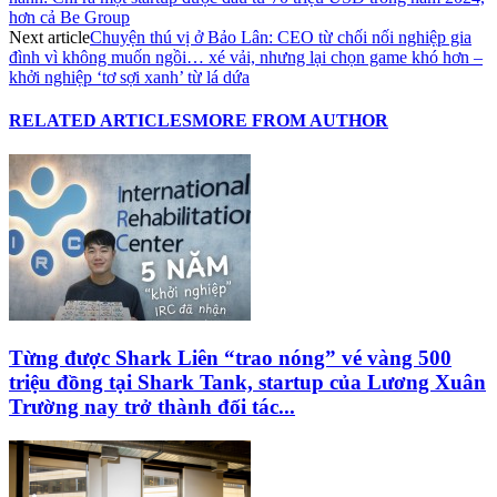
hơn cả Be Group
Next article
Chuyện thú vị ở Bảo Lân: CEO từ chối nối nghiệp gia
đình vì không muốn ngồi… xé vải, nhưng lại chọn game khó hơn –
khởi nghiệp ‘tơ sợi xanh’ từ lá dứa
RELATED ARTICLES
MORE FROM AUTHOR
Từng được Shark Liên “trao nóng” vé vàng 500
triệu đồng tại Shark Tank, startup của Lương Xuân
Trường nay trở thành đối tác...