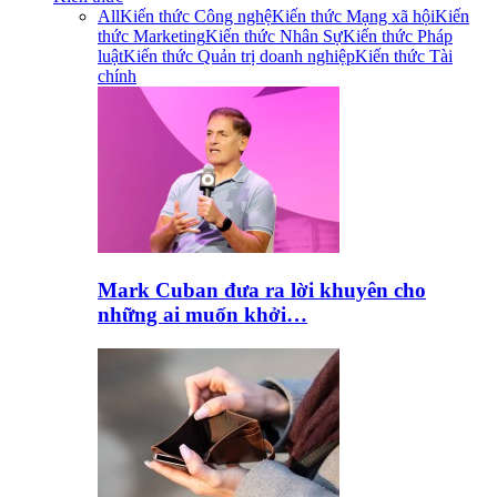
All
Kiến thức Công nghệ
Kiến thức Mạng xã hội
Kiến
thức Marketing
Kiến thức Nhân Sự
Kiến thức Pháp
luật
Kiến thức Quản trị doanh nghiệp
Kiến thức Tài
chính
Mark Cuban đưa ra lời khuyên cho
những ai muốn khởi…