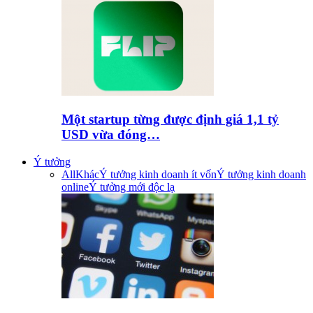
Một startup từng được định giá 1,1 tỷ
USD vừa đóng…
Ý tưởng
All
Khác
Ý tưởng kinh doanh ít vốn
Ý tưởng kinh doanh
online
Ý tưởng mới độc lạ