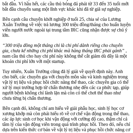
bắt đầu. Vì hầu hết, các cầu thủ bóng đá phải từ 33 đến 35 tuổi mới
bắt đầu chuyển sang một lĩnh vực khác khi đã từ giã sự nghiệp.
Bên cạnh câu chuyện khởi nghiệp ở tuổi 25, chia sẻ của Lương
Xuân Trường về việc trả lương 300 triệu đồng/tháng cho huấn luyện
viên người nước ngoài tại trung tâm IRC cũng nhận được sự chú ý
lớn.
“300 triệu đồng một tháng chỉ là chi phí dành riêng cho chuyên
gia, chưa kể những chi phí khác mà hàng tháng IRC phải gánh”
,
nam cầu thủ cho hay chi phí này không thể cắt giảm dù đây là một
khoản chi phí lớn với một startup.
Tuy nhiên, Xuân Trường cũng đã lý giải về quyết định này. Anh
cho biết, các chuyên gia với chuyên môn sâu và kinh nghiệm trong
vật lý trị liệu và phục hồi chức năng thể thao, các chuyên gia có thể
xử lý mọi trường hợp từ chấn thương nhẹ đến các ca phức tạp, giúp
người bệnh không chỉ lành lặn mà còn có thể chơi thể thao như
chưa từng bị chấn thương.
Bên cạnh đó, không chỉ am hiểu về giải phẫu học, sinh lý học cơ
xương khớp mà còn phải hiểu rõ về cơ chế vận động trong thể thao,
các áp lực sinh cơ học khi vận động với cường độ cao, thậm chí cả
tâm lý của vận động viên trong quá trình phục hồi. Theo đó, nếu chỉ
dựa trên kiến thức cơ bản về vật lý trị liệu và phục hồi chức năng cơ