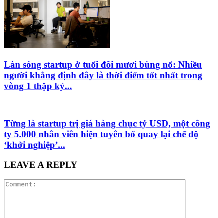
Làn sóng startup ở tuổi đôi mươi bùng nổ: Nhiều
người khẳng định đây là thời điểm tốt nhất trong
vòng 1 thập kỷ...
Từng là startup trị giá hàng chục tỷ USD, một công
ty 5.000 nhân viên hiện tuyên bố quay lại chế độ
‘khởi nghiệp’...
LEAVE A REPLY