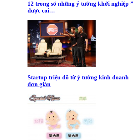
12 trong số những ý tưởng khởi nghiệp ”
được coi…
Startup triệu đô từ ý tưởng kinh doanh
đơn giản