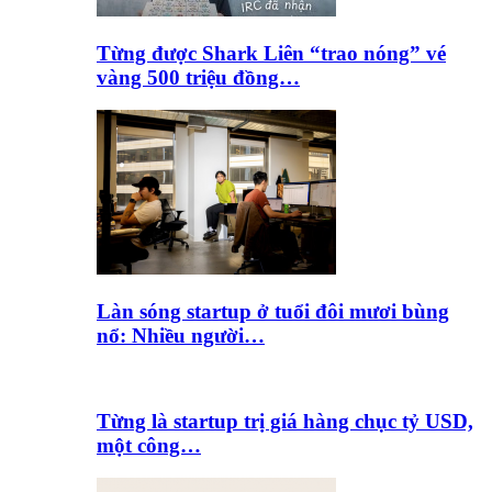
Từng được Shark Liên “trao nóng” vé
vàng 500 triệu đồng…
Làn sóng startup ở tuổi đôi mươi bùng
nổ: Nhiều người…
Từng là startup trị giá hàng chục tỷ USD,
một công…