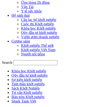
Ứng dụng Di động
Vận Tải
Y tế sức khỏe
Hệ sinh thái
Câu lạc bộ khởi nghiệp
Cuộc thi Khởi nghiệp
Khóa học Khởi nghiệp
Qũy đầu tư khởi nghiệp
Vườn ươm doanh nghiệp
Gương sáng
Khởi nghiệp Thế giới
Khởi nghiệp Việt Nam
Người nổi tiếng
Search
Khóa học Khởi nghiệp
Qũy đầu tư khởi nghiệp
Sự kiện khởi nghiệp
Tinh thần khởi nghiệp
Sách Khởi Nghiệp
Tư vấn Khởi nghiệp
Bàn tròn Khởi nghiệp
Shark Tank Việt