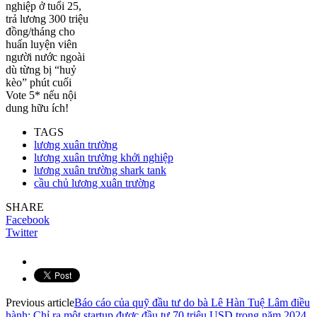
nghiệp ở tuổi 25,
trả lương 300 triệu
đồng/tháng cho
huấn luyện viên
người nước ngoài
dù từng bị “huỷ
kèo” phút cuối
Vote 5* nếu nội
dung hữu ích!
TAGS
lương xuân trường
lương xuân trường khởi nghiệp
lương xuân trường shark tank
cầu chủ lương xuân trường
SHARE
Facebook
Twitter
Previous article
Báo cáo của quỹ đầu tư do bà Lê Hàn Tuệ Lâm điều
hành: Chỉ ra một startup được đầu tư 70 triệu USD trong năm 2024,