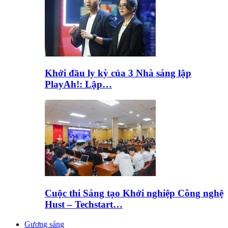
Khởi đầu ly kỳ của 3 Nhà sáng lập
PlayAh!: Lập…
Cuộc thi Sáng tạo Khởi nghiệp Công nghệ
Hust – Techstart…
Gương sáng