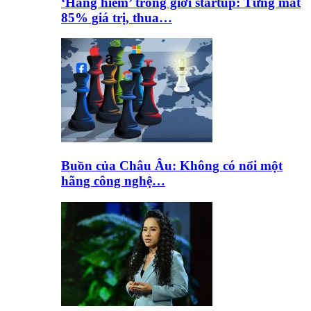
‘Hàng hiếm’ trong giới startup: Từng mất
85% giá trị, thua…
Buồn của Châu Âu: Không có nổi một
hãng công nghệ…