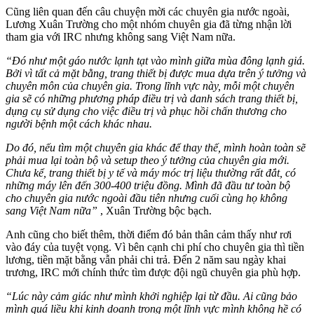
Cũng liên quan đến câu chuyện mời các chuyên gia nước ngoài,
Lương Xuân Trường cho một nhóm chuyên gia đã từng nhận lời
tham gia với IRC nhưng không sang Việt Nam nữa.
“Đó như một gáo nước lạnh tạt vào mình giữa mùa đông lạnh giá.
Bởi vì tất cả mặt bằng, trang thiết bị được mua dựa trên ý tưởng và
chuyên môn của chuyên gia. Trong lĩnh vực này, mỗi một chuyên
gia sẽ có những phương pháp điều trị và danh sách trang thiết bị,
dụng cụ sử dụng cho việc điều trị và phục hồi chấn thương cho
người bệnh một cách khác nhau.
Do đó, nếu tìm một chuyên gia khác để thay thế, mình hoàn toàn sẽ
phải mua lại toàn bộ và setup theo ý tưởng của chuyên gia mới.
Chưa kể, trang thiết bị y tế và máy móc trị liệu thường rất đắt, có
những máy lên đến 300-400 triệu đồng. Mình đã đầu tư toàn bộ
cho chuyên gia nước ngoài đầu tiên nhưng cuối cùng họ không
sang Việt Nam nữa”
, Xuân Trường bộc bạch.
Anh cũng cho biết thêm, thời điểm đó bản thân cảm thấy như rơi
vào đáy của tuyệt vọng. Vì bên cạnh chi phí cho chuyên gia thì tiền
lương, tiền mặt bằng vẫn phải chi trả. Đến 2 năm sau ngày khai
trương, IRC mới chính thức tìm được đội ngũ chuyên gia phù hợp.
“Lúc này cảm giác như mình khởi nghiệp lại từ đầu. Ai cũng bảo
mình quá liều khi kinh doanh trong một lĩnh vực mình không hề có