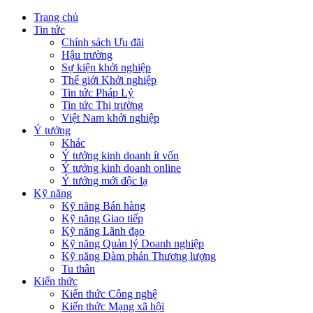
Trang chủ
Tin tức
Chính sách Ưu đãi
Hậu trường
Sự kiện khởi nghiệp
Thế giới Khởi nghiệp
Tin tức Pháp Lý
Tin tức Thị trường
Việt Nam khởi nghiệp
Ý tưởng
Khác
Ý tưởng kinh doanh ít vốn
Ý tưởng kinh doanh online
Ý tưởng mới độc lạ
Kỹ năng
Kỹ năng Bán hàng
Kỹ năng Giao tiếp
Kỹ năng Lãnh đạo
Kỹ năng Quản lý Doanh nghiệp
Kỹ năng Đàm phán Thương lượng
Tu thân
Kiến thức
Kiến thức Công nghệ
Kiến thức Mạng xã hội