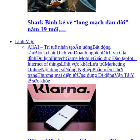
Shark Bình kể về “long mạch đầu đời”
năm 19 tuổi,…
Lĩnh Vực
All
AI – Trí tuệ nhân tạo
Ăn uống
Bất động
sản
Blockchain
Dịch vụ Doanh nghiệp
Dịch vụ Gia
đình
Du lịch
Fintech
Game Mobile
Giáo dục Đào tạo
Iot –
Internet of things
Lĩnh vực khác
Lưu trú
Marketing
Online
Nội dung số
Nông Nghiệp
Phần mềm
Thời
trang
Thương mại điện tử
Ứng dụng Di động
Vận Tải
Y
tế sức khỏe