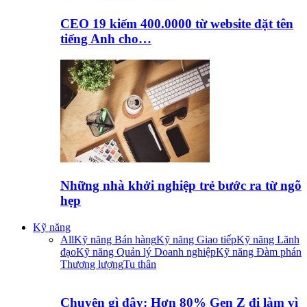
CEO 19 kiếm 400.0000 từ website đặt tên
tiếng Anh cho…
Những nhà khởi nghiệp trẻ bước ra từ ngõ
hẹp
Kỹ năng
All
Kỹ năng Bán hàng
Kỹ năng Giao tiếp
Kỹ năng Lãnh
đạo
Kỹ năng Quản lý Doanh nghiệp
Kỹ năng Đàm phán
Thương lượng
Tu thân
Chuyện gì đây: Hơn 80% Gen Z đi làm vì