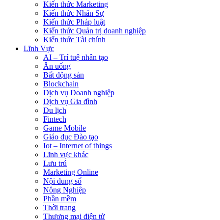
Kiến thức Marketing
Kiến thức Nhân Sự
Kiến thức Pháp luật
Kiến thức Quản trị doanh nghiệp
Kiến thức Tài chính
Lĩnh Vực
AI – Trí tuệ nhân tạo
Ăn uống
Bất động sản
Blockchain
Dịch vụ Doanh nghiệp
Dịch vụ Gia đình
Du lịch
Fintech
Game Mobile
Giáo dục Đào tạo
Iot – Internet of things
Lĩnh vực khác
Lưu trú
Marketing Online
Nội dung số
Nông Nghiệp
Phần mềm
Thời trang
Thương mại điện tử