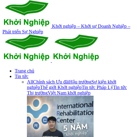
Khởi nghiệp – Khởi sự Doanh Nghiệp –
Phát triển Sự Nghiệp
Trang chủ
Tin tức
All
Chính sách Ưu đãi
Hậu trường
Sự kiện khởi
nghiệp
Thế giới Khởi nghiệp
Tin tức Pháp Lý
Tin tức
Thị trường
Việt Nam khởi nghiệp