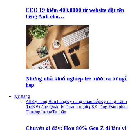
CEO 19 kiếm 400.0000 từ website đặt tên
tiếng Anh cho…
Những nhà khởi nghiệp trẻ bước ra từ ngõ
hẹp
Kỹ năng
All
Kỹ năng Bán hàng
Kỹ năng Giao tiếp
Kỹ năng Lãnh
đạo
Kỹ năng Quản lý Doanh nghiệp
Kỹ năng Đàm phán
Thương lượng
Tu thân
Chuyện gì đây: Hơn 80% Gen Z đi làm vì