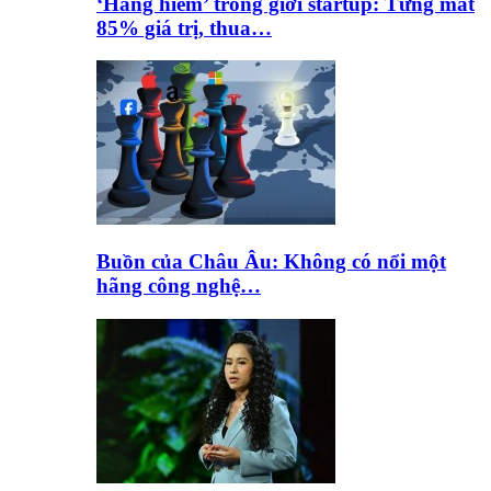
‘Hàng hiếm’ trong giới startup: Từng mất
85% giá trị, thua…
Buồn của Châu Âu: Không có nổi một
hãng công nghệ…