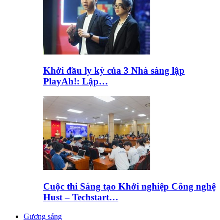
Khởi đầu ly kỳ của 3 Nhà sáng lập
PlayAh!: Lập…
Cuộc thi Sáng tạo Khởi nghiệp Công nghệ
Hust – Techstart…
Gương sáng