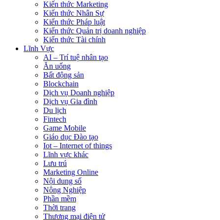
Kiến thức Marketing
Kiến thức Nhân Sự
Kiến thức Pháp luật
Kiến thức Quản trị doanh nghiệp
Kiến thức Tài chính
Lĩnh Vực
AI – Trí tuệ nhân tạo
Ăn uống
Bất động sản
Blockchain
Dịch vụ Doanh nghiệp
Dịch vụ Gia đình
Du lịch
Fintech
Game Mobile
Giáo dục Đào tạo
Iot – Internet of things
Lĩnh vực khác
Lưu trú
Marketing Online
Nội dung số
Nông Nghiệp
Phần mềm
Thời trang
Thương mại điện tử