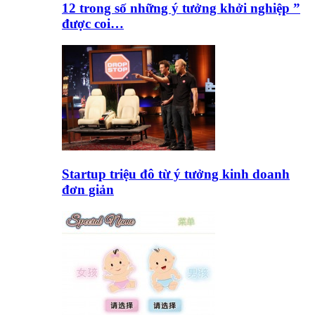
12 trong số những ý tưởng khởi nghiệp ”
được coi…
Startup triệu đô từ ý tưởng kinh doanh
đơn giản