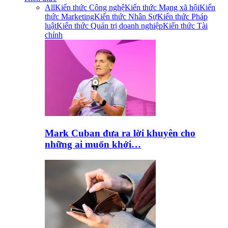
All
Kiến thức Công nghệ
Kiến thức Mạng xã hội
Kiến
thức Marketing
Kiến thức Nhân Sự
Kiến thức Pháp
luật
Kiến thức Quản trị doanh nghiệp
Kiến thức Tài
chính
Mark Cuban đưa ra lời khuyên cho
những ai muốn khởi…