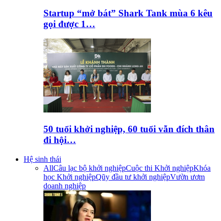
Startup “mở bát” Shark Tank mùa 6 kêu
gọi được 1…
50 tuổi khởi nghiệp, 60 tuổi vẫn đích thân
đi hội…
Hệ sinh thái
All
Câu lạc bộ khởi nghiệp
Cuộc thi Khởi nghiệp
Khóa
học Khởi nghiệp
Qũy đầu tư khởi nghiệp
Vườn ươm
doanh nghiệp