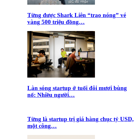
Từng được Shark Liên “trao nóng” vé
vàng 500 triệu đồng…
Làn sóng startup ở tuổi đôi mươi bùng
nổ: Nhiều người…
Từng là startup trị giá hàng chục tỷ USD,
một công…