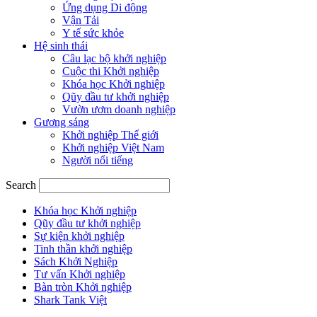
Ứng dụng Di động
Vận Tải
Y tế sức khỏe
Hệ sinh thái
Câu lạc bộ khởi nghiệp
Cuộc thi Khởi nghiệp
Khóa học Khởi nghiệp
Qũy đầu tư khởi nghiệp
Vườn ươm doanh nghiệp
Gương sáng
Khởi nghiệp Thế giới
Khởi nghiệp Việt Nam
Người nổi tiếng
Search
Khóa học Khởi nghiệp
Qũy đầu tư khởi nghiệp
Sự kiện khởi nghiệp
Tinh thần khởi nghiệp
Sách Khởi Nghiệp
Tư vấn Khởi nghiệp
Bàn tròn Khởi nghiệp
Shark Tank Việt