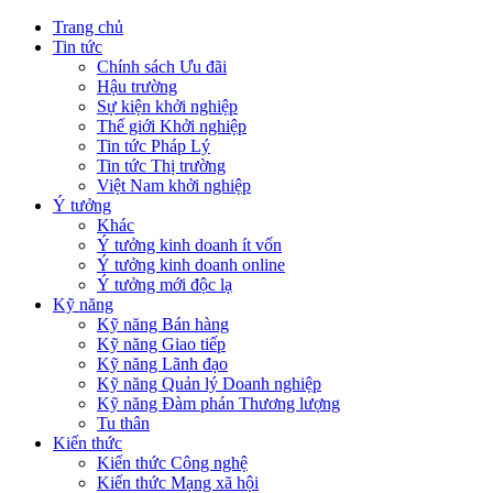
Trang chủ
Tin tức
Chính sách Ưu đãi
Hậu trường
Sự kiện khởi nghiệp
Thế giới Khởi nghiệp
Tin tức Pháp Lý
Tin tức Thị trường
Việt Nam khởi nghiệp
Ý tưởng
Khác
Ý tưởng kinh doanh ít vốn
Ý tưởng kinh doanh online
Ý tưởng mới độc lạ
Kỹ năng
Kỹ năng Bán hàng
Kỹ năng Giao tiếp
Kỹ năng Lãnh đạo
Kỹ năng Quản lý Doanh nghiệp
Kỹ năng Đàm phán Thương lượng
Tu thân
Kiến thức
Kiến thức Công nghệ
Kiến thức Mạng xã hội