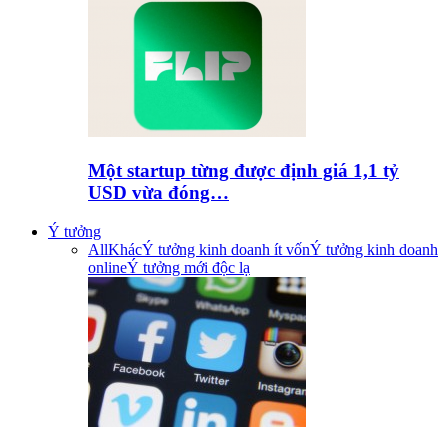
Một startup từng được định giá 1,1 tỷ
USD vừa đóng…
Ý tưởng
All
Khác
Ý tưởng kinh doanh ít vốn
Ý tưởng kinh doanh
online
Ý tưởng mới độc lạ