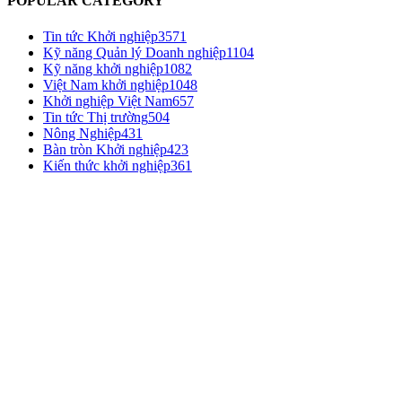
POPULAR CATEGORY
Tin tức Khởi nghiệp
3571
Kỹ năng Quản lý Doanh nghiệp
1104
Kỹ năng khởi nghiệp
1082
Việt Nam khởi nghiệp
1048
Khởi nghiệp Việt Nam
657
Tin tức Thị trường
504
Nông Nghiệp
431
Bàn tròn Khởi nghiệp
423
Kiến thức khởi nghiệp
361