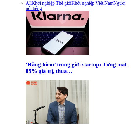
All
Khởi nghiệp Thế giới
Khởi nghiệp Việt Nam
Người
nổi tiếng
‘Hàng hiếm’ trong giới startup: Từng mất
85% giá trị, thua…