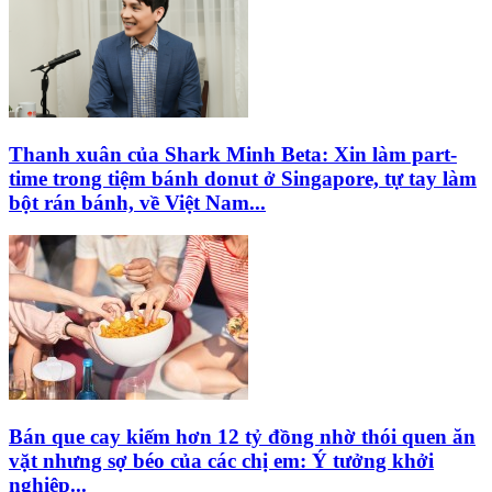
Thanh xuân của Shark Minh Beta: Xin làm part-
time trong tiệm bánh donut ở Singapore, tự tay làm
bột rán bánh, về Việt Nam...
Bán que cay kiếm hơn 12 tỷ đồng nhờ thói quen ăn
vặt nhưng sợ béo của các chị em: Ý tưởng khởi
nghiệp...