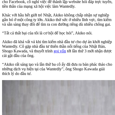
cho Facebook, cô nghỉ việc để thành lập website hỏi đáp trực tuyến,
tiền thân của mạng xã hội việc làm Wantedly.
Khác với hầu hết giới trẻ Nhật, Akiko không chấp nhận sự nghiệp
gắn bó ở một công ty lớn. Akiko thử sức ở nhiều lĩnh vực, tìm kiếm
và sẵn sàng thay đổi để tìm ra con đường riêng dù nhiều chông gai.
“Tất cả thất bại của tôi là cơ hội để học hỏi”, Akiko nói.
Akiko đã khá vất vả khi tìm kiếm nhà đầu tư cho dự án khởi nghiệp
Wantedly. Cô gặp nhà đầu tư thiên thần nổi tiếng của Nhật Bản,
Shogo Kawada, và thuyết trình
gọi vốn
tới lần thứ 3 mới nhận được
cái gật đầu của ông.
“Akiko rất sáng tạo và lần thứ ba cô ấy đã đưa ra bản phác thảo cho
những dịch vụ hiện tại của Wantedly”, ông Shogo Kawada giải
thích lý do đầu tư.