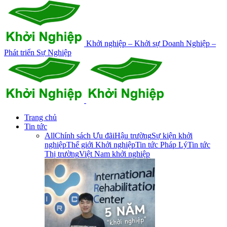
Khởi nghiệp – Khởi sự Doanh Nghiệp –
Phát triển Sự Nghiệp
Trang chủ
Tin tức
All
Chính sách Ưu đãi
Hậu trường
Sự kiện khởi
nghiệp
Thế giới Khởi nghiệp
Tin tức Pháp Lý
Tin tức
Thị trường
Việt Nam khởi nghiệp