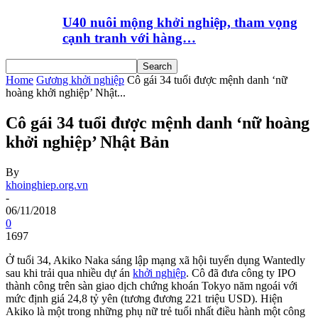
U40 nuôi mộng khởi nghiệp, tham vọng
cạnh tranh với hàng…
Home
Gương khởi nghiệp
Cô gái 34 tuổi được mệnh danh ‘nữ
hoàng khởi nghiệp’ Nhật...
Cô gái 34 tuổi được mệnh danh ‘nữ hoàng
khởi nghiệp’ Nhật Bản
By
khoinghiep.org.vn
-
06/11/2018
0
1697
Ở tuổi 34, Akiko Naka sáng lập mạng xã hội tuyển dụng Wantedly
sau khi trải qua nhiều dự án
khởi nghiệp
. Cô đã đưa công ty IPO
thành công trên sàn giao dịch chứng khoán Tokyo năm ngoái với
mức định giá 24,8 tỷ yên (tương đương 221 triệu USD). Hiện
Akiko là một trong những phụ nữ trẻ tuổi nhất điều hành một công