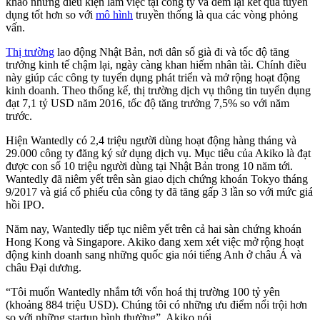
khảo những điều kiện làm việc tại công ty và đem lại kết quả tuyển
dụng tốt hơn so với
mô hình
truyền thống là qua các vòng phỏng
vấn.
Thị trường
lao động Nhật Bản, nơi dân số già đi và tốc độ tăng
trưởng kinh tế chậm lại, ngày càng khan hiếm nhân tài. Chính điều
này giúp các công ty tuyển dụng phát triển và mở rộng hoạt động
kinh doanh. Theo thống kế, thị trường dịch vụ thông tin tuyển dụng
đạt 7,1 tỷ USD năm 2016, tốc độ tăng trưởng 7,5% so với năm
trước.
Hiện Wantedly có 2,4 triệu người dùng hoạt động hàng tháng và
29.000 công ty đăng ký sử dụng dịch vụ. Mục tiêu của Akiko là đạt
được con số 10 triệu người dùng tại Nhật Bản trong 10 năm tới.
Wantedly đã niêm yết trên sàn giao dịch chứng khoán Tokyo tháng
9/2017 và giá cổ phiếu của công ty đã tăng gấp 3 lần so với mức giá
hồi IPO.
Năm nay, Wantedly tiếp tục niêm yết trên cả hai sàn chứng khoán
Hong Kong và Singapore. Akiko đang xem xét việc mở rộng hoạt
động kinh doanh sang những quốc gia nói tiếng Anh ở châu Á và
châu Đại dương.
“Tôi muốn Wantedly nhắm tới vốn hoá thị trường 100 tỷ yên
(khoảng 884 triệu USD). Chúng tôi có những ưu điểm nổi trội hơn
so với những startup bình thường”, Akiko nói.