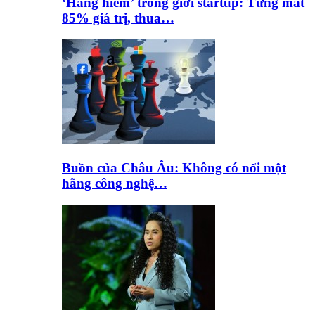
‘Hàng hiếm’ trong giới startup: Từng mất
85% giá trị, thua…
Buồn của Châu Âu: Không có nổi một
hãng công nghệ…