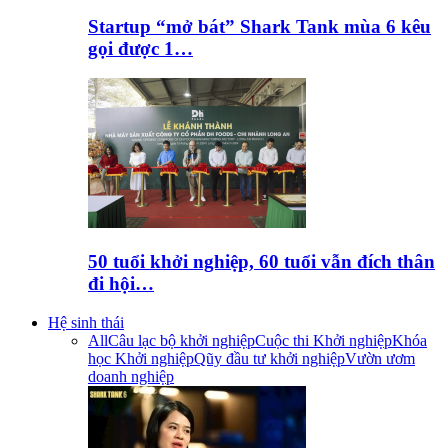
Startup “mở bát” Shark Tank mùa 6 kêu
gọi được 1…
50 tuổi khởi nghiệp, 60 tuổi vẫn đích thân
đi hội…
Hệ sinh thái
All
Câu lạc bộ khởi nghiệp
Cuộc thi Khởi nghiệp
Khóa
học Khởi nghiệp
Qũy đầu tư khởi nghiệp
Vườn ươm
doanh nghiệp