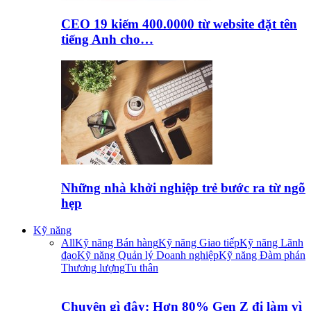
CEO 19 kiếm 400.0000 từ website đặt tên
tiếng Anh cho…
Những nhà khởi nghiệp trẻ bước ra từ ngõ
hẹp
Kỹ năng
All
Kỹ năng Bán hàng
Kỹ năng Giao tiếp
Kỹ năng Lãnh
đạo
Kỹ năng Quản lý Doanh nghiệp
Kỹ năng Đàm phán
Thương lượng
Tu thân
Chuyện gì đây: Hơn 80% Gen Z đi làm vì