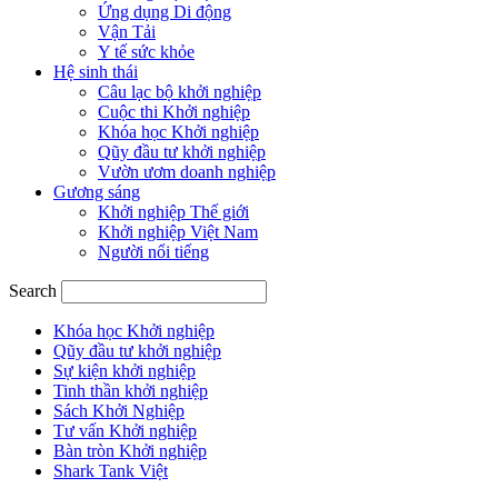
Ứng dụng Di động
Vận Tải
Y tế sức khỏe
Hệ sinh thái
Câu lạc bộ khởi nghiệp
Cuộc thi Khởi nghiệp
Khóa học Khởi nghiệp
Qũy đầu tư khởi nghiệp
Vườn ươm doanh nghiệp
Gương sáng
Khởi nghiệp Thế giới
Khởi nghiệp Việt Nam
Người nổi tiếng
Search
Khóa học Khởi nghiệp
Qũy đầu tư khởi nghiệp
Sự kiện khởi nghiệp
Tinh thần khởi nghiệp
Sách Khởi Nghiệp
Tư vấn Khởi nghiệp
Bàn tròn Khởi nghiệp
Shark Tank Việt