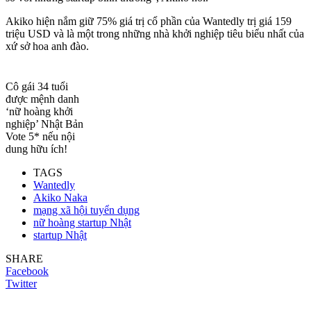
Akiko hiện nắm giữ 75% giá trị cổ phần của Wantedly trị giá 159
triệu USD và là một trong những nhà khởi nghiệp tiêu biểu nhất của
xứ sở hoa anh đào.
Cô gái 34 tuổi
được mệnh danh
‘nữ hoàng khởi
nghiệp’ Nhật Bản
Vote 5* nếu nội
dung hữu ích!
TAGS
Wantedly
Akiko Naka
mạng xã hội tuyển dụng
nữ hoàng startup Nhật
startup Nhật
SHARE
Facebook
Twitter