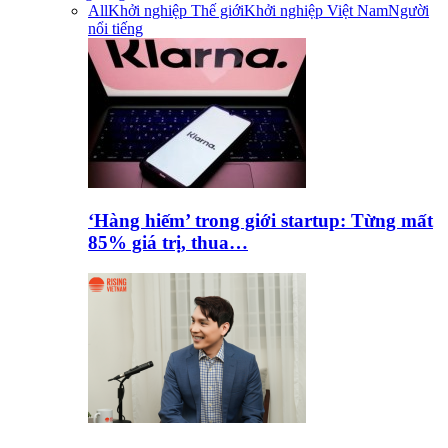
All
Khởi nghiệp Thế giới
Khởi nghiệp Việt Nam
Người
nổi tiếng
‘Hàng hiếm’ trong giới startup: Từng mất
85% giá trị, thua…