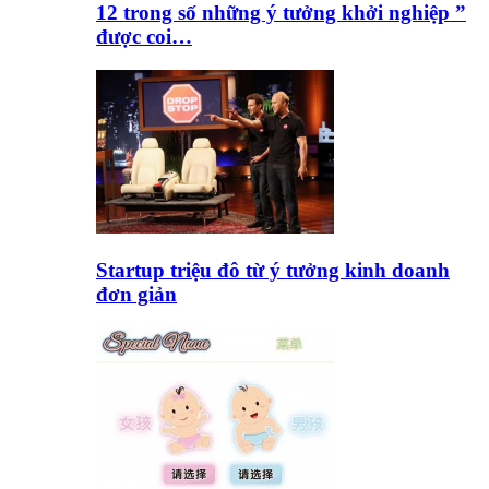
12 trong số những ý tưởng khởi nghiệp ”
được coi…
Startup triệu đô từ ý tưởng kinh doanh
đơn giản