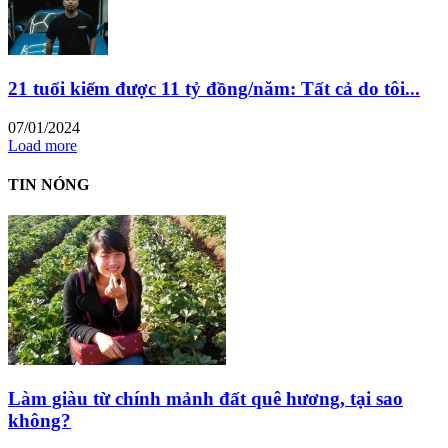
21 tuổi kiếm được 11 tỷ đồng/năm: Tất cả do tôi...
07/01/2024
Load more
TIN NÓNG
Làm giàu từ chính mảnh đất quê hương, tại sao
không?