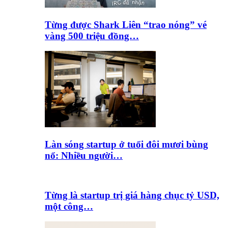
Từng được Shark Liên “trao nóng” vé
vàng 500 triệu đồng…
Làn sóng startup ở tuổi đôi mươi bùng
nổ: Nhiều người…
Từng là startup trị giá hàng chục tỷ USD,
một công…