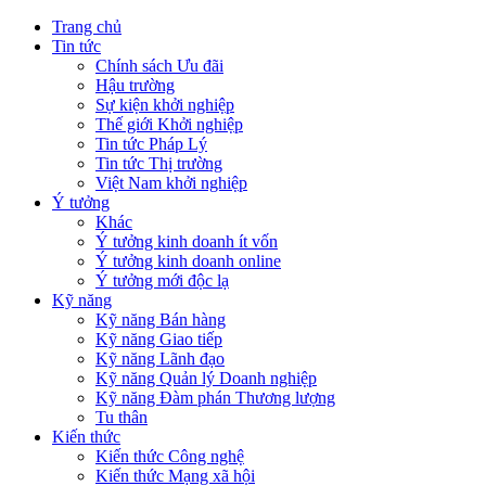
Trang chủ
Tin tức
Chính sách Ưu đãi
Hậu trường
Sự kiện khởi nghiệp
Thế giới Khởi nghiệp
Tin tức Pháp Lý
Tin tức Thị trường
Việt Nam khởi nghiệp
Ý tưởng
Khác
Ý tưởng kinh doanh ít vốn
Ý tưởng kinh doanh online
Ý tưởng mới độc lạ
Kỹ năng
Kỹ năng Bán hàng
Kỹ năng Giao tiếp
Kỹ năng Lãnh đạo
Kỹ năng Quản lý Doanh nghiệp
Kỹ năng Đàm phán Thương lượng
Tu thân
Kiến thức
Kiến thức Công nghệ
Kiến thức Mạng xã hội