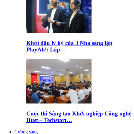
Khởi đầu ly kỳ của 3 Nhà sáng lập
PlayAh!: Lập…
Cuộc thi Sáng tạo Khởi nghiệp Công nghệ
Hust – Techstart…
Gương sáng