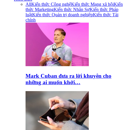
All
Kiến thức Công nghệ
Kiến thức Mạng xã hội
Kiến
thức Marketing
Kiến thức Nhân Sự
Kiến thức Pháp
luật
Kiến thức Quản trị doanh nghiệp
Kiến thức Tài
chính
Mark Cuban đưa ra lời khuyên cho
những ai muốn khởi…