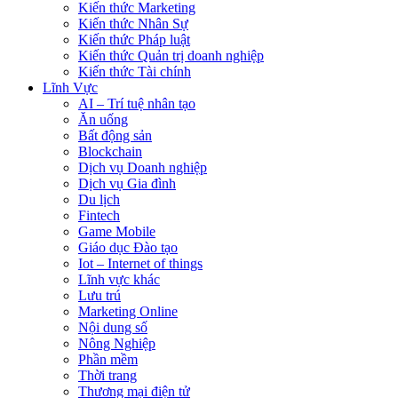
Kiến thức Marketing
Kiến thức Nhân Sự
Kiến thức Pháp luật
Kiến thức Quản trị doanh nghiệp
Kiến thức Tài chính
Lĩnh Vực
AI – Trí tuệ nhân tạo
Ăn uống
Bất động sản
Blockchain
Dịch vụ Doanh nghiệp
Dịch vụ Gia đình
Du lịch
Fintech
Game Mobile
Giáo dục Đào tạo
Iot – Internet of things
Lĩnh vực khác
Lưu trú
Marketing Online
Nội dung số
Nông Nghiệp
Phần mềm
Thời trang
Thương mại điện tử