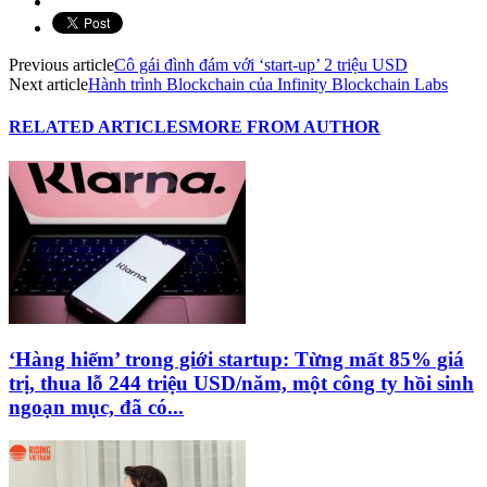
Previous article
Cô gái đình đám với ‘start-up’ 2 triệu USD
Next article
Hành trình Blockchain của Infinity Blockchain Labs
RELATED ARTICLES
MORE FROM AUTHOR
‘Hàng hiếm’ trong giới startup: Từng mất 85% giá
trị, thua lỗ 244 triệu USD/năm, một công ty hồi sinh
ngoạn mục, đã có...