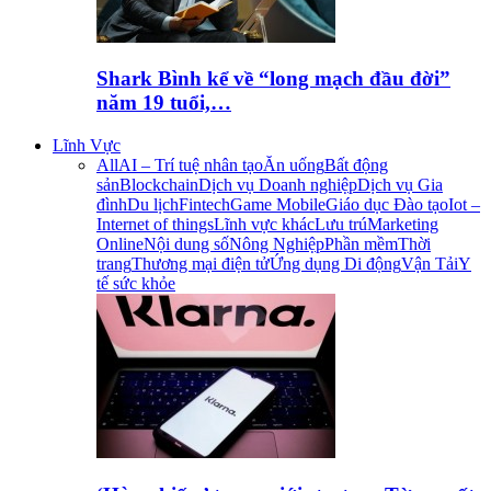
Shark Bình kể về “long mạch đầu đời”
năm 19 tuổi,…
Lĩnh Vực
All
AI – Trí tuệ nhân tạo
Ăn uống
Bất động
sản
Blockchain
Dịch vụ Doanh nghiệp
Dịch vụ Gia
đình
Du lịch
Fintech
Game Mobile
Giáo dục Đào tạo
Iot –
Internet of things
Lĩnh vực khác
Lưu trú
Marketing
Online
Nội dung số
Nông Nghiệp
Phần mềm
Thời
trang
Thương mại điện tử
Ứng dụng Di động
Vận Tải
Y
tế sức khỏe