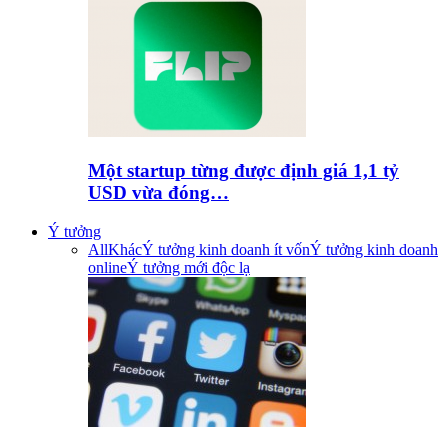
Một startup từng được định giá 1,1 tỷ
USD vừa đóng…
Ý tưởng
All
Khác
Ý tưởng kinh doanh ít vốn
Ý tưởng kinh doanh
online
Ý tưởng mới độc lạ