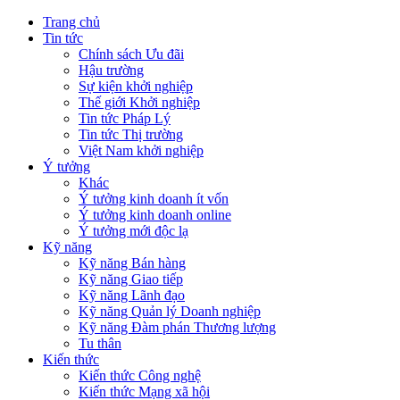
Trang chủ
Tin tức
Chính sách Ưu đãi
Hậu trường
Sự kiện khởi nghiệp
Thế giới Khởi nghiệp
Tin tức Pháp Lý
Tin tức Thị trường
Việt Nam khởi nghiệp
Ý tưởng
Khác
Ý tưởng kinh doanh ít vốn
Ý tưởng kinh doanh online
Ý tưởng mới độc lạ
Kỹ năng
Kỹ năng Bán hàng
Kỹ năng Giao tiếp
Kỹ năng Lãnh đạo
Kỹ năng Quản lý Doanh nghiệp
Kỹ năng Đàm phán Thương lượng
Tu thân
Kiến thức
Kiến thức Công nghệ
Kiến thức Mạng xã hội