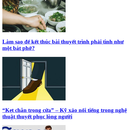
Làm sao để kết thúc bài thuyết trình phải tình như
một bát phở?
“Kẹt chân trong cửa” – Kỹ xảo nổi tiếng trong nghệ
thuật thuyết phục lòng người