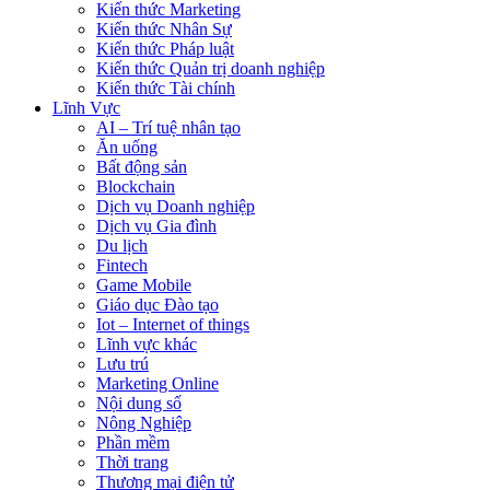
Kiến thức Marketing
Kiến thức Nhân Sự
Kiến thức Pháp luật
Kiến thức Quản trị doanh nghiệp
Kiến thức Tài chính
Lĩnh Vực
AI – Trí tuệ nhân tạo
Ăn uống
Bất động sản
Blockchain
Dịch vụ Doanh nghiệp
Dịch vụ Gia đình
Du lịch
Fintech
Game Mobile
Giáo dục Đào tạo
Iot – Internet of things
Lĩnh vực khác
Lưu trú
Marketing Online
Nội dung số
Nông Nghiệp
Phần mềm
Thời trang
Thương mại điện tử