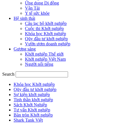
Ứng dụng Di động
Vận Tải
Y tế sức khỏe
Hệ sinh thái
Câu lạc bộ khởi nghiệp
Cuộc thi Khởi nghiệp
Khóa học Khởi nghiệp
Qũy đầu tư khởi nghiệp
Vườn ươm doanh nghiệp
Gương sáng
Khởi nghiệp Thế giới
Khởi nghiệp Việt Nam
Người nổi tiếng
Search
Khóa học Khởi nghiệp
Qũy đầu tư khởi nghiệp
Sự kiện khởi nghiệp
Tinh thần khởi nghiệp
Sách Khởi Nghiệp
Tư vấn Khởi nghiệp
Bàn tròn Khởi nghiệp
Shark Tank Việt