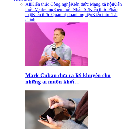
All
Kiến thức Công nghệ
Kiến thức Mạng xã hội
Kiến
thức Marketing
Kiến thức Nhân Sự
Kiến thức Pháp
luật
Kiến thức Quản trị doanh nghiệp
Kiến thức Tài
chính
Mark Cuban đưa ra lời khuyên cho
những ai muốn khởi…