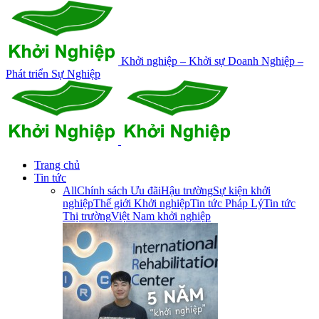
Khởi nghiệp – Khởi sự Doanh Nghiệp –
Phát triển Sự Nghiệp
Trang chủ
Tin tức
All
Chính sách Ưu đãi
Hậu trường
Sự kiện khởi
nghiệp
Thế giới Khởi nghiệp
Tin tức Pháp Lý
Tin tức
Thị trường
Việt Nam khởi nghiệp