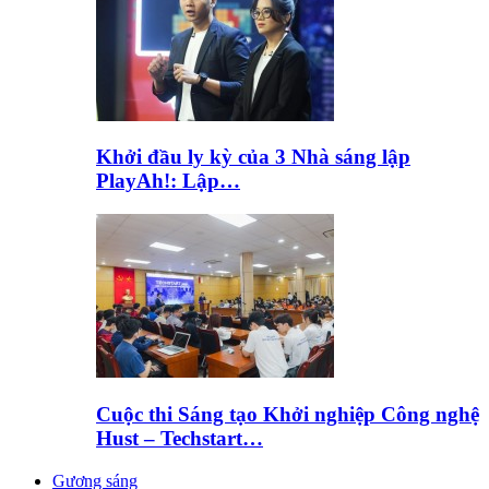
Khởi đầu ly kỳ của 3 Nhà sáng lập
PlayAh!: Lập…
Cuộc thi Sáng tạo Khởi nghiệp Công nghệ
Hust – Techstart…
Gương sáng