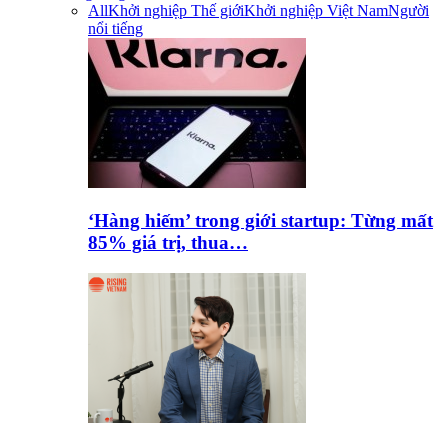
All
Khởi nghiệp Thế giới
Khởi nghiệp Việt Nam
Người
nổi tiếng
‘Hàng hiếm’ trong giới startup: Từng mất
85% giá trị, thua…