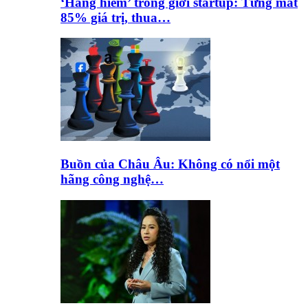
‘Hàng hiếm’ trong giới startup: Từng mất
85% giá trị, thua…
Buồn của Châu Âu: Không có nổi một
hãng công nghệ…