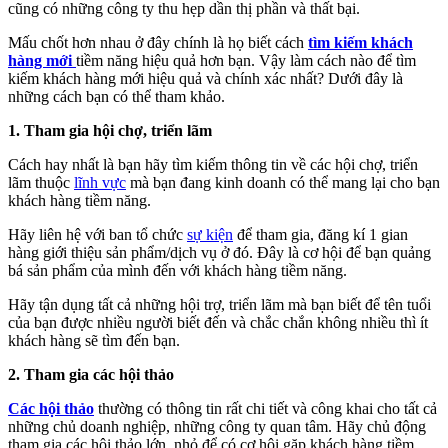
cũng có những công ty thu hẹp dần thị phần và thất bại.
Mấu chốt hơn nhau ở đây chính là họ biết cách
tìm kiếm khách
hàng mới
tiềm năng hiệu quả hơn bạn. Vậy làm cách nào để tìm
kiếm khách hàng mới hiệu quả và chính xác nhất? Dưới đây là
những cách bạn có thể tham khảo.
1. Tham gia hội chợ, triển lãm
Cách hay nhất là bạn hãy tìm kiếm thông tin về các hội chợ, triển
lãm thuộc
lĩnh vực
mà bạn đang kinh doanh có thể mang lại cho bạn
khách hàng tiềm năng.
Hãy liên hệ với ban tổ chức
sự kiện
để tham gia, đăng kí 1 gian
hàng giới thiệu sản phẩm/dịch vụ ở đó. Đây là cơ hội để bạn quảng
bá sản phẩm của mình đến với khách hàng tiềm năng.
Hãy tận dụng tất cả những hội trợ, triển lãm mà bạn biết để tên tuổi
của bạn được nhiều người biết đến và chắc chắn không nhiều thì ít
khách hàng sẽ tìm đến bạn.
2. Tham gia các hội thảo
Các hội thảo
thường có thông tin rất chi tiết và công khai cho tất cả
những chủ doanh nghiệp, những công ty quan tâm. Hãy chủ động
tham gia các hội thảo lớn, nhỏ để có cơ hội gặp khách hàng tiềm