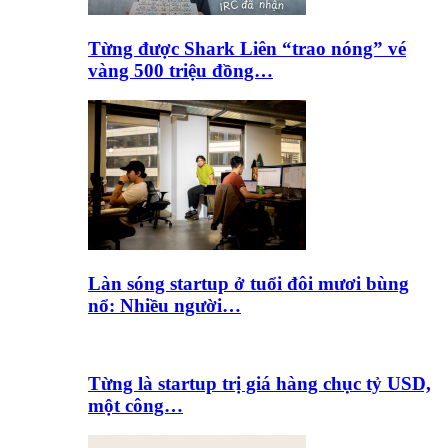
Từng được Shark Liên “trao nóng” vé
vàng 500 triệu đồng…
Làn sóng startup ở tuổi đôi mươi bùng
nổ: Nhiều người…
Từng là startup trị giá hàng chục tỷ USD,
một công…