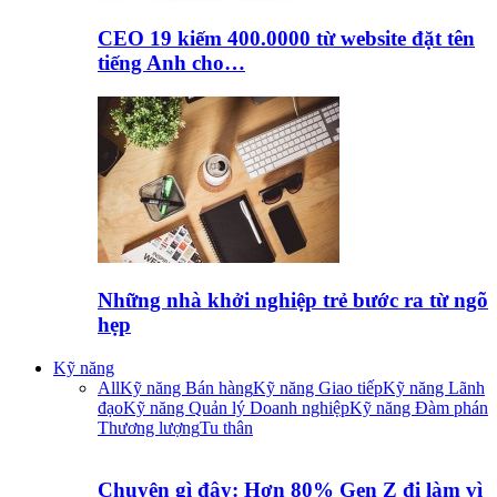
CEO 19 kiếm 400.0000 từ website đặt tên
tiếng Anh cho…
Những nhà khởi nghiệp trẻ bước ra từ ngõ
hẹp
Kỹ năng
All
Kỹ năng Bán hàng
Kỹ năng Giao tiếp
Kỹ năng Lãnh
đạo
Kỹ năng Quản lý Doanh nghiệp
Kỹ năng Đàm phán
Thương lượng
Tu thân
Chuyện gì đây: Hơn 80% Gen Z đi làm vì