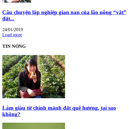
Câu chuyện lập nghiệp gian nan của lão nông “vắt”
đất...
24/01/2019
Load more
TIN NÓNG
Làm giàu từ chính mảnh đất quê hương, tại sao
không?