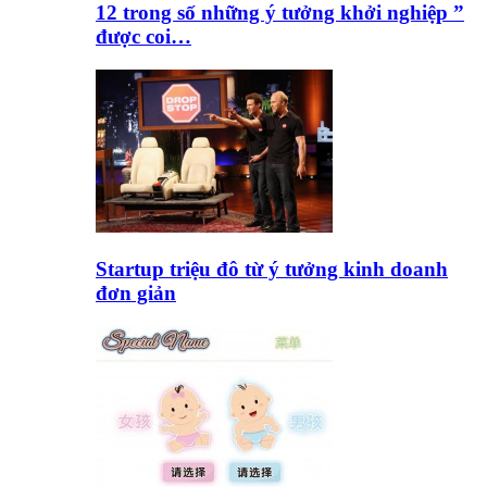
12 trong số những ý tưởng khởi nghiệp ”
được coi…
Startup triệu đô từ ý tưởng kinh doanh
đơn giản