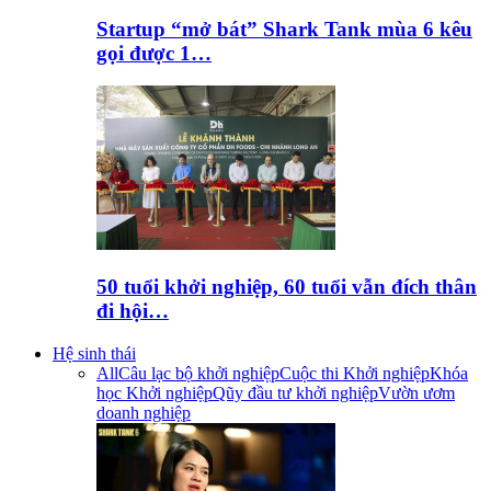
Startup “mở bát” Shark Tank mùa 6 kêu
gọi được 1…
50 tuổi khởi nghiệp, 60 tuổi vẫn đích thân
đi hội…
Hệ sinh thái
All
Câu lạc bộ khởi nghiệp
Cuộc thi Khởi nghiệp
Khóa
học Khởi nghiệp
Qũy đầu tư khởi nghiệp
Vườn ươm
doanh nghiệp