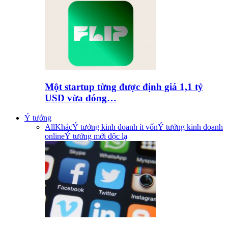
Một startup từng được định giá 1,1 tỷ
USD vừa đóng…
Ý tưởng
All
Khác
Ý tưởng kinh doanh ít vốn
Ý tưởng kinh doanh
online
Ý tưởng mới độc lạ