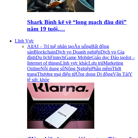
Shark Bình kể về “long mạch đầu đời”
năm 19 tuổi,…
Lĩnh Vực
All
AI – Trí tuệ nhân tạo
Ăn uống
Bất động
sản
Blockchain
Dịch vụ Doanh nghiệp
Dịch vụ Gia
đình
Du lịch
Fintech
Game Mobile
Giáo dục Đào tạo
Iot –
Internet of things
Lĩnh vực khác
Lưu trú
Marketing
Online
Nội dung số
Nông Nghiệp
Phần mềm
Thời
trang
Thương mại điện tử
Ứng dụng Di động
Vận Tải
Y
tế sức khỏe