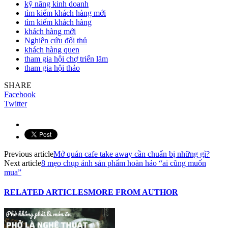
kỹ năng kinh doanh
tìm kiếm khách hàng mới
tìm kiếm khách hàng
khách hàng mới
Nghiên cứu đối thủ
khách hàng quen
tham gia hội chợ triển lãm
tham gia hội thảo
SHARE
Facebook
Twitter
Previous article
Mở quán cafe take away cần chuẩn bị những gì?
Next article
8 mẹo chụp ảnh sản phẩm hoàn hảo “ai cũng muốn
mua”
RELATED ARTICLES
MORE FROM AUTHOR