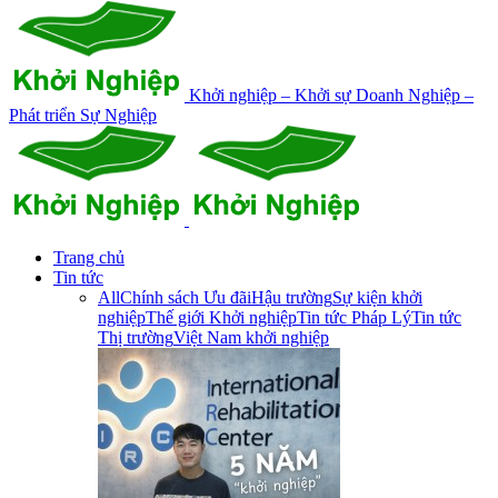
Khởi nghiệp – Khởi sự Doanh Nghiệp –
Phát triển Sự Nghiệp
Trang chủ
Tin tức
All
Chính sách Ưu đãi
Hậu trường
Sự kiện khởi
nghiệp
Thế giới Khởi nghiệp
Tin tức Pháp Lý
Tin tức
Thị trường
Việt Nam khởi nghiệp