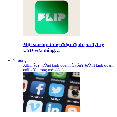
Một startup từng được định giá 1,1 tỷ
USD vừa đóng…
Ý tưởng
All
Khác
Ý tưởng kinh doanh ít vốn
Ý tưởng kinh doanh
online
Ý tưởng mới độc lạ