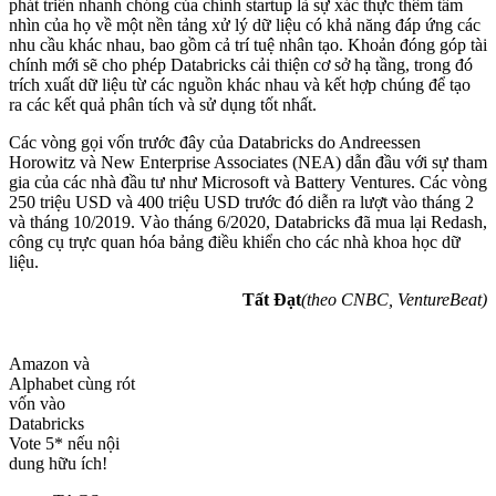
phát triển nhanh chóng của chính startup là sự xác thực thêm tầm
nhìn của họ về một nền tảng xử lý dữ liệu có khả năng đáp ứng các
nhu cầu khác nhau, bao gồm cả trí tuệ nhân tạo. Khoản đóng góp tài
chính mới sẽ cho phép Databricks cải thiện cơ sở hạ tầng, trong đó
trích xuất dữ liệu từ các nguồn khác nhau và kết hợp chúng để tạo
ra các kết quả phân tích và sử dụng tốt nhất.
Các vòng gọi vốn trước đây của Databricks do Andreessen
Horowitz và New Enterprise Associates (NEA) dẫn đầu với sự tham
gia của các nhà đầu tư như Microsoft và Battery Ventures. Các vòng
250 triệu USD và 400 triệu USD trước đó diễn ra lượt vào tháng 2
và tháng 10/2019. Vào tháng 6/2020, Databricks đã mua lại Redash,
công cụ trực quan hóa bảng điều khiển cho các nhà khoa học dữ
liệu.
Tất Đạt
(theo CNBC, VentureBeat)
Amazon và
Alphabet cùng rót
vốn vào
Databricks
Vote 5* nếu nội
dung hữu ích!