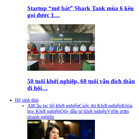
Startup “mở bát” Shark Tank mùa 6 kêu
gọi được 1…
50 tuổi khởi nghiệp, 60 tuổi vẫn đích thân
đi hội…
Hệ sinh thái
All
Câu lạc bộ khởi nghiệp
Cuộc thi Khởi nghiệp
Khóa
học Khởi nghiệp
Qũy đầu tư khởi nghiệp
Vườn ươm
doanh nghiệp