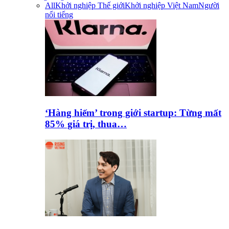
All
Khởi nghiệp Thế giới
Khởi nghiệp Việt Nam
Người
nổi tiếng
‘Hàng hiếm’ trong giới startup: Từng mất
85% giá trị, thua…