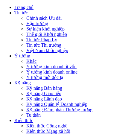
Trang chủ
Tin tức
Chính sách Ưu đãi
Hậu trường
Sự kiện khởi nghiệp
Thế giới Khởi nghiệp
Tin tức Pháp Lý
Tin tức Thị trường
Việt Nam khởi nghiệp
Ý tưởng
Khác
Ý tưởng kinh doanh ít vốn
Ý tưởng kinh doanh online
Ý tưởng mới độc lạ
Kỹ năng
Kỹ năng Bán hàng
Kỹ năng Giao tiếp
Kỹ năng Lãnh đạo
Kỹ năng Quản lý Doanh nghiệp
Kỹ năng Đàm phán Thương lượng
Tu thân
Kiến thức
Kiến thức Công nghệ
Kiến thức Mạng xã hội