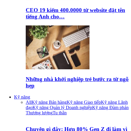
CEO 19 kiếm 400.0000 từ website đặt tên
tiếng Anh cho…
Những nhà khởi nghiệp trẻ bước ra từ ngõ
hẹp
Kỹ năng
All
Kỹ năng Bán hàng
Kỹ năng Giao tiếp
Kỹ năng Lãnh
đạo
Kỹ năng Quản lý Doanh nghiệp
Kỹ năng Đàm phán
Thương lượng
Tu thân
Chuyện gì đây: Hơn 80% Gen Z đi làm vì