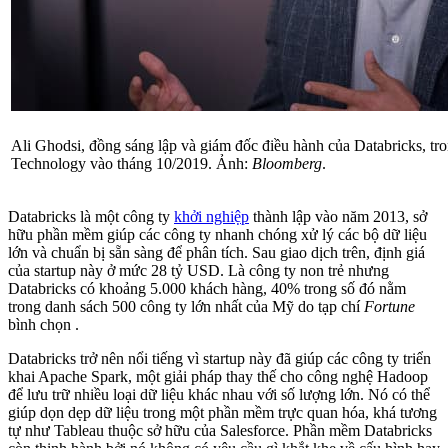
Ali Ghodsi, đồng sáng lập và giám đốc điều hành của Databricks, t
Technology vào tháng 10/2019. Ảnh:
Bloomberg
.
Databricks là một công ty
khởi nghiệp
thành lập vào năm 2013, sở
hữu phần mềm giúp các công ty nhanh chóng xử lý các bộ dữ liệu
lớn và chuẩn bị sẵn sàng để phân tích. Sau giao dịch trên, định giá
của startup này ở mức 28 tỷ USD. Là công ty non trẻ nhưng
Databricks có khoảng 5.000 khách hàng, 40% trong số đó nằm
trong danh sách 500 công ty lớn nhất của Mỹ do tạp chí
Fortune
bình chọn .
Databricks trở nên nổi tiếng vì startup này đã giúp các công ty triển
khai Apache Spark, một giải pháp thay thế cho công nghệ Hadoop
để lưu trữ nhiều loại dữ liệu khác nhau với số lượng lớn. Nó có thể
giúp dọn dẹp dữ liệu trong một phần mềm trực quan hóa, khá tương
tự như Tableau thuộc sở hữu của Salesforce. Phần mềm Databricks