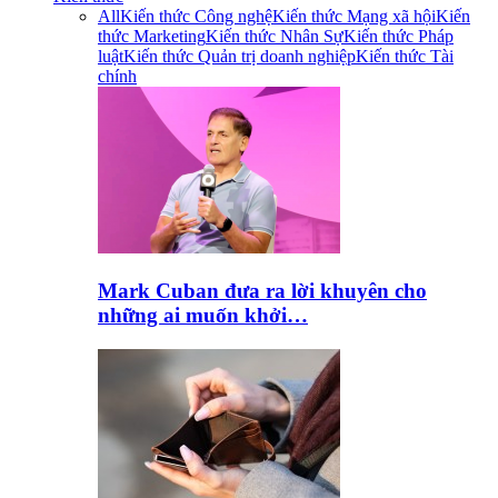
All
Kiến thức Công nghệ
Kiến thức Mạng xã hội
Kiến
thức Marketing
Kiến thức Nhân Sự
Kiến thức Pháp
luật
Kiến thức Quản trị doanh nghiệp
Kiến thức Tài
chính
Mark Cuban đưa ra lời khuyên cho
những ai muốn khởi…