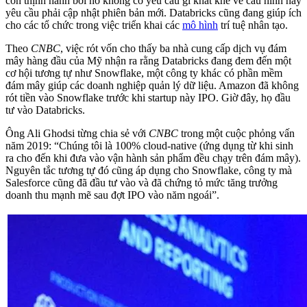
còn thịnh hành bởi nó không có yêu cầu gì khắt khe về cấu hình hay
yêu cầu phải cập nhật phiên bản mới. Databricks cũng đang giúp ích
cho các tổ chức trong việc triển khai các
mô hình
trí tuệ nhân tạo.
Theo
CNBC
, việc rót vốn cho thấy ba nhà cung cấp dịch vụ đám
mây hàng đầu của Mỹ nhận ra rằng Databricks đang đem đến một
cơ hội tương tự như Snowflake, một công ty khác có phần mềm
đám mây giúp các doanh nghiệp quản lý dữ liệu. Amazon đã không
rót tiền vào Snowflake trước khi startup này IPO. Giờ đây, họ đầu
tư vào Databricks.
Ông Ali Ghodsi từng chia sẻ với
CNBC
trong một cuộc phỏng vấn
năm 2019: “Chúng tôi là 100% cloud-native (ứng dụng từ khi sinh
ra cho đến khi đưa vào vận hành sản phẩm đều chạy trên đám mây).
Nguyên tắc tương tự đó cũng áp dụng cho Snowflake, công ty mà
Salesforce cũng đã đầu tư vào và đã chứng tỏ mức tăng trưởng
doanh thu mạnh mẽ sau đợt IPO vào năm ngoái”.