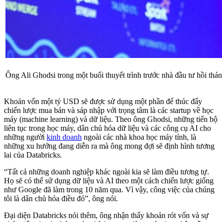
Ông Ali Ghodsi trong một buổi thuyết trình trước nhà đầu tư hồi th
Khoản vốn một tỷ USD sẽ được sử dụng một phần để thúc đẩy
chiến lược mua bán và sáp nhập với trọng tâm là các startup về học
máy (machine learning) và dữ liệu. Theo ông Ghodsi, những tiến bộ
liên tục trong học máy, dân chủ hóa dữ liệu và các công cụ AI cho
những người
kinh doanh
ngoài các nhà khoa học máy tính, là
những xu hướng đang diễn ra mà ông mong đợi sẽ định hình tương
lai của Databricks.
“Tất cả những doanh nghiệp khác ngoài kia sẽ làm điều tương tự.
Họ sẽ có thể sử dụng dữ liệu và AI theo một cách chiến lược giống
như Google đã làm trong 10 năm qua. Vì vậy, công việc của chúng
tôi là dân chủ hóa điều đó”, ông nói.
Đại diện Databricks nói thêm, ông nhận thấy khoản rót vốn và sự