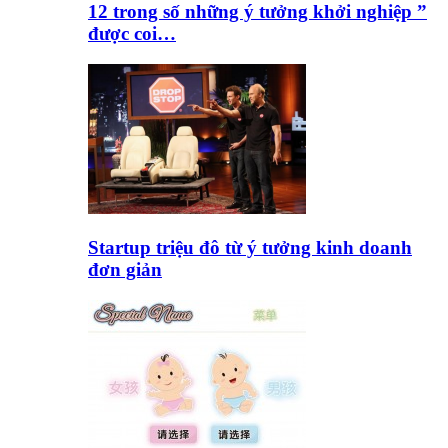
12 trong số những ý tưởng khởi nghiệp ”
được coi…
Startup triệu đô từ ý tưởng kinh doanh
đơn giản