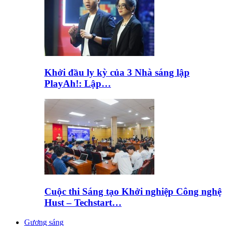
Khởi đầu ly kỳ của 3 Nhà sáng lập
PlayAh!: Lập…
Cuộc thi Sáng tạo Khởi nghiệp Công nghệ
Hust – Techstart…
Gương sáng