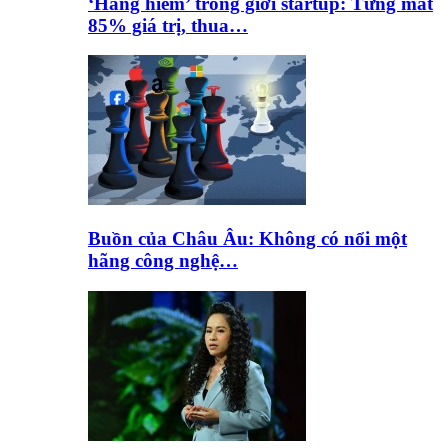
‘Hàng hiếm’ trong giới startup: Từng mất
85% giá trị, thua…
Buồn của Châu Âu: Không có nổi một
hãng công nghệ…