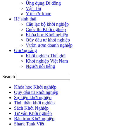
Ứng dụng Di động
Vận Tải
Y tế sức khỏe
Hệ sinh thái
Câu lạc bộ khởi nghiệp
Cuộc thi Khởi nghiệp
Khóa học Khởi nghiệp
Qũy đầu tư khởi nghiệp
Vườn ươm doanh nghiệp
Gương sáng
Khởi nghiệp Thế giới
Khởi nghiệp Việt Nam
Người nổi tiếng
Search
Khóa học Khởi nghiệp
Qũy đầu tư khởi nghiệp
Sự kiện khởi nghiệp
Tinh thần khởi nghiệp
Sách Khởi Nghiệp
Tư vấn Khởi nghiệp
Bàn tròn Khởi nghiệp
Shark Tank Việt