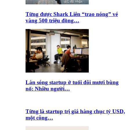
Từng được Shark Liên “trao nóng” vé
vàng 500 triệu đồng…
Làn sóng startup ở tuổi đôi mươi bùng
nổ: Nhiều người…
Từng là startup trị giá hàng chục tỷ USD,
một công…