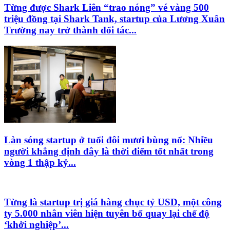
Từng được Shark Liên “trao nóng” vé vàng 500
triệu đồng tại Shark Tank, startup của Lương Xuân
Trường nay trở thành đối tác...
Làn sóng startup ở tuổi đôi mươi bùng nổ: Nhiều
người khẳng định đây là thời điểm tốt nhất trong
vòng 1 thập kỷ...
Từng là startup trị giá hàng chục tỷ USD, một công
ty 5.000 nhân viên hiện tuyên bố quay lại chế độ
‘khởi nghiệp’...