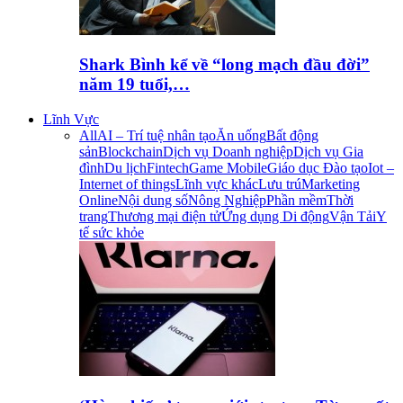
Shark Bình kể về “long mạch đầu đời”
năm 19 tuổi,…
Lĩnh Vực
All
AI – Trí tuệ nhân tạo
Ăn uống
Bất động
sản
Blockchain
Dịch vụ Doanh nghiệp
Dịch vụ Gia
đình
Du lịch
Fintech
Game Mobile
Giáo dục Đào tạo
Iot –
Internet of things
Lĩnh vực khác
Lưu trú
Marketing
Online
Nội dung số
Nông Nghiệp
Phần mềm
Thời
trang
Thương mại điện tử
Ứng dụng Di động
Vận Tải
Y
tế sức khỏe