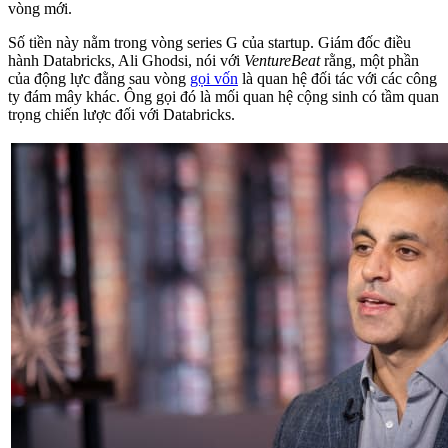
vòng mới.
Số tiền này nằm trong vòng series G của startup. Giám đốc điều
hành Databricks, Ali Ghodsi, nói với
VentureBeat
rằng, một phần
của động lực đằng sau vòng
gọi vốn
là quan hệ đối tác với các công
ty đám mây khác. Ông gọi đó là mối quan hệ cộng sinh có tầm quan
trọng chiến lược đối với Databricks.