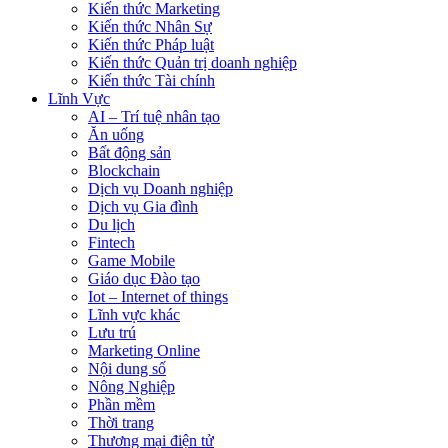
Kiến thức Marketing
Kiến thức Nhân Sự
Kiến thức Pháp luật
Kiến thức Quản trị doanh nghiệp
Kiến thức Tài chính
Lĩnh Vực
AI – Trí tuệ nhân tạo
Ăn uống
Bất động sản
Blockchain
Dịch vụ Doanh nghiệp
Dịch vụ Gia đình
Du lịch
Fintech
Game Mobile
Giáo dục Đào tạo
Iot – Internet of things
Lĩnh vực khác
Lưu trú
Marketing Online
Nội dung số
Nông Nghiệp
Phần mềm
Thời trang
Thương mại điện tử