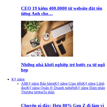
CEO 19 kiếm 400.0000 từ website đặt tên
tiếng Anh cho…
Những nhà khởi nghiệp trẻ bước ra từ ngõ
hẹp
Kỹ năng
All
Kỹ năng Bán hàng
Kỹ năng Giao tiếp
Kỹ năng Lãnh
đạo
Kỹ năng Quản lý Doanh nghiệp
Kỹ năng Đàm phán
Thương lượng
Tu thân
Chuyện gì đây: Hơn 80% Gen Z đi làm vì