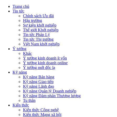
Trang chủ
Tin tức
Chính sách Ưu đãi
Hậu trường
Sự kiện khởi nghiệp
Thế giới Khởi nghiệp
Tin tức Pháp Lý
Tin tức Thị trường
Việt Nam khởi nghiệp
Ý tưởng
Khác
Ý tưởng kinh doanh ít vốn
Ý tưởng kinh doanh online
Ý tưởng mới độc lạ
Kỹ năng
Kỹ năng Bán hàng
Kỹ năng Giao tiếp
Kỹ năng Lãnh đạo
Kỹ năng Quản lý Doanh nghiệp
Kỹ năng Đàm phán Thương lượng
Tu thân
Kiến thức
Kiến thức Công nghệ
Kiến thức Mạng xã hội