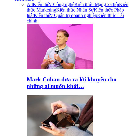
All
Kiến thức Công nghệ
Kiến thức Mạng xã hội
Kiến
thức Marketing
Kiến thức Nhân Sự
Kiến thức Pháp
luật
Kiến thức Quản trị doanh nghiệp
Kiến thức Tài
chính
Mark Cuban đưa ra lời khuyên cho
những ai muốn khởi…