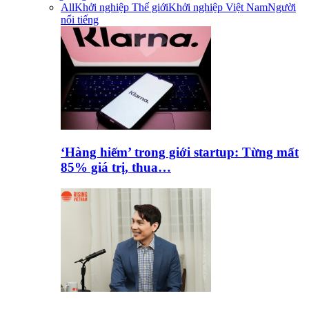
All
Khởi nghiệp Thế giới
Khởi nghiệp Việt Nam
Người
nổi tiếng
‘Hàng hiếm’ trong giới startup: Từng mất
85% giá trị, thua…