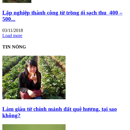
Lập nghiệp thành công từ trồng ổi sạch thu 400 –
500...
03/11/2018
Load more
TIN NÓNG
Làm giàu từ chính mảnh đất quê hương, tại sao
không?