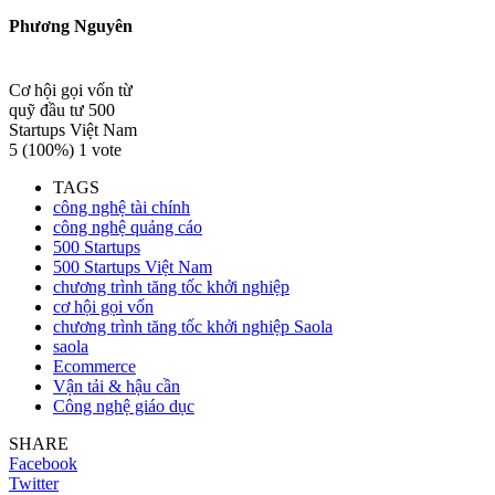
Phương Nguyên
Cơ hội gọi vốn từ
quỹ đầu tư 500
Startups Việt Nam
5
(100%)
1
vote
TAGS
công nghệ tài chính
công nghệ quảng cáo
500 Startups
500 Startups Việt Nam
chương trình tăng tốc khởi nghiệp
cơ hội gọi vốn
chương trình tăng tốc khởi nghiệp Saola
saola
Ecommerce
Vận tải & hậu cần
Công nghệ giáo dục
SHARE
Facebook
Twitter