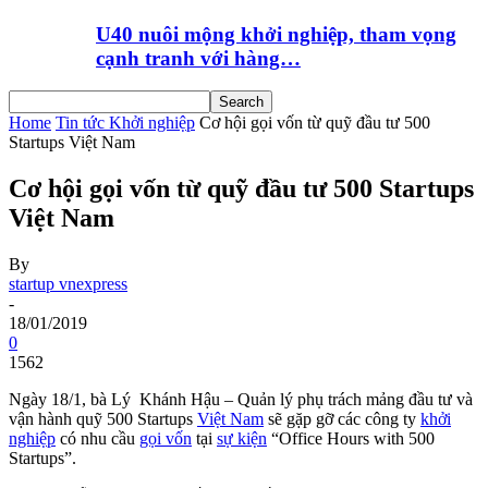
U40 nuôi mộng khởi nghiệp, tham vọng
cạnh tranh với hàng…
Home
Tin tức Khởi nghiệp
Cơ hội gọi vốn từ quỹ đầu tư 500
Startups Việt Nam
Cơ hội gọi vốn từ quỹ đầu tư 500 Startups
Việt Nam
By
startup vnexpress
-
18/01/2019
0
1562
Ngày 18/1, bà Lý Khánh Hậu – Quản lý phụ trách mảng đầu tư và
vận hành quỹ 500 Startups
Việt Nam
sẽ gặp gỡ các công ty
khởi
nghiệp
có nhu cầu
gọi vốn
tại
sự kiện
“Office Hours with 500
Startups”.