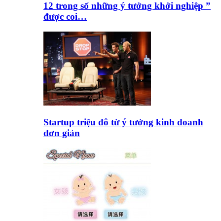
12 trong số những ý tưởng khởi nghiệp ”
được coi…
Startup triệu đô từ ý tưởng kinh doanh
đơn giản