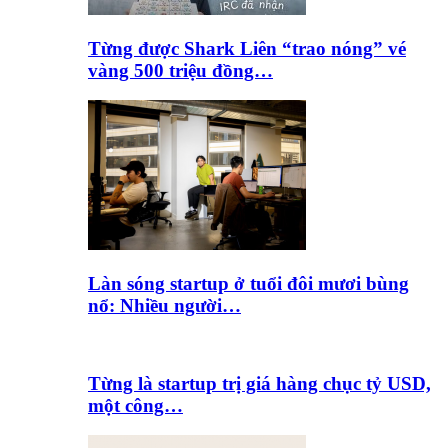
Từng được Shark Liên “trao nóng” vé
vàng 500 triệu đồng…
Làn sóng startup ở tuổi đôi mươi bùng
nổ: Nhiều người…
Từng là startup trị giá hàng chục tỷ USD,
một công…