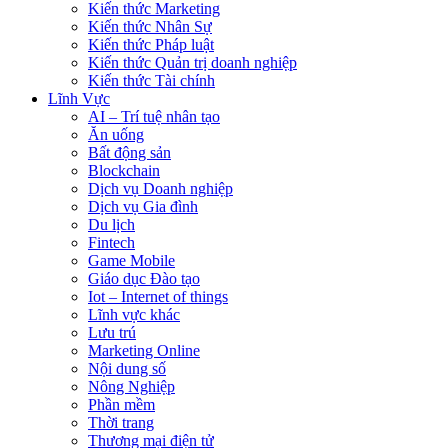
Kiến thức Marketing
Kiến thức Nhân Sự
Kiến thức Pháp luật
Kiến thức Quản trị doanh nghiệp
Kiến thức Tài chính
Lĩnh Vực
AI – Trí tuệ nhân tạo
Ăn uống
Bất động sản
Blockchain
Dịch vụ Doanh nghiệp
Dịch vụ Gia đình
Du lịch
Fintech
Game Mobile
Giáo dục Đào tạo
Iot – Internet of things
Lĩnh vực khác
Lưu trú
Marketing Online
Nội dung số
Nông Nghiệp
Phần mềm
Thời trang
Thương mại điện tử