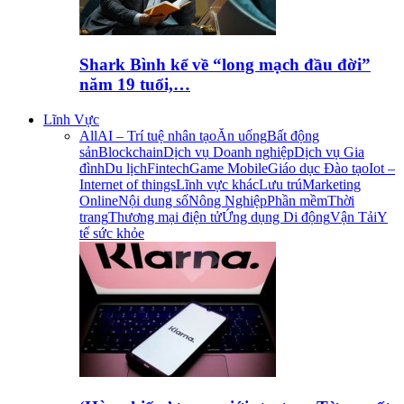
Shark Bình kể về “long mạch đầu đời”
năm 19 tuổi,…
Lĩnh Vực
All
AI – Trí tuệ nhân tạo
Ăn uống
Bất động
sản
Blockchain
Dịch vụ Doanh nghiệp
Dịch vụ Gia
đình
Du lịch
Fintech
Game Mobile
Giáo dục Đào tạo
Iot –
Internet of things
Lĩnh vực khác
Lưu trú
Marketing
Online
Nội dung số
Nông Nghiệp
Phần mềm
Thời
trang
Thương mại điện tử
Ứng dụng Di động
Vận Tải
Y
tế sức khỏe