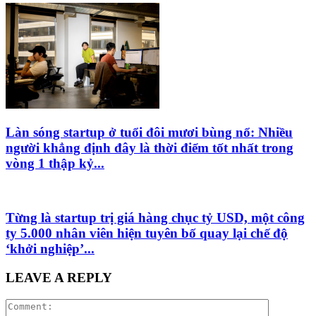
Làn sóng startup ở tuổi đôi mươi bùng nổ: Nhiều
người khẳng định đây là thời điểm tốt nhất trong
vòng 1 thập kỷ...
Từng là startup trị giá hàng chục tỷ USD, một công
ty 5.000 nhân viên hiện tuyên bố quay lại chế độ
‘khởi nghiệp’...
LEAVE A REPLY