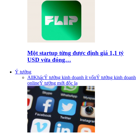
Một startup từng được định giá 1,1 tỷ
USD vừa đóng…
Ý tưởng
All
Khác
Ý tưởng kinh doanh ít vốn
Ý tưởng kinh doanh
online
Ý tưởng mới độc lạ