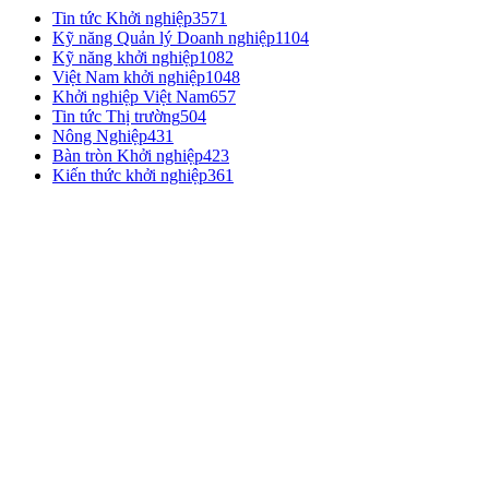
Tin tức Khởi nghiệp
3571
Kỹ năng Quản lý Doanh nghiệp
1104
Kỹ năng khởi nghiệp
1082
Việt Nam khởi nghiệp
1048
Khởi nghiệp Việt Nam
657
Tin tức Thị trường
504
Nông Nghiệp
431
Bàn tròn Khởi nghiệp
423
Kiến thức khởi nghiệp
361