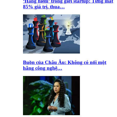
‘Hàng hiếm’ trong giới startup: Từng mất
85% giá trị, thua…
Buồn của Châu Âu: Không có nổi một
hãng công nghệ…