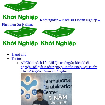
Khởi nghiệp – Khởi sự Doanh Nghiệp –
Phát triển Sự Nghiệp
Trang chủ
Tin tức
All
Chính sách Ưu đãi
Hậu trường
Sự kiện khởi
nghiệp
Thế giới Khởi nghiệp
Tin tức Pháp Lý
Tin tức
Thị trường
Việt Nam khởi nghiệp