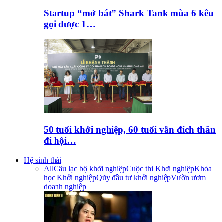
Startup “mở bát” Shark Tank mùa 6 kêu
gọi được 1…
50 tuổi khởi nghiệp, 60 tuổi vẫn đích thân
đi hội…
Hệ sinh thái
All
Câu lạc bộ khởi nghiệp
Cuộc thi Khởi nghiệp
Khóa
học Khởi nghiệp
Qũy đầu tư khởi nghiệp
Vườn ươm
doanh nghiệp