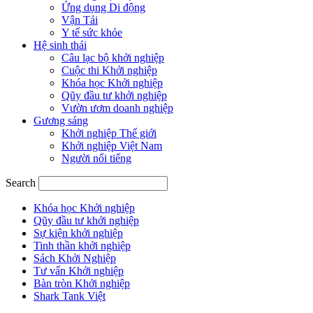
Ứng dụng Di động
Vận Tải
Y tế sức khỏe
Hệ sinh thái
Câu lạc bộ khởi nghiệp
Cuộc thi Khởi nghiệp
Khóa học Khởi nghiệp
Qũy đầu tư khởi nghiệp
Vườn ươm doanh nghiệp
Gương sáng
Khởi nghiệp Thế giới
Khởi nghiệp Việt Nam
Người nổi tiếng
Search
Khóa học Khởi nghiệp
Qũy đầu tư khởi nghiệp
Sự kiện khởi nghiệp
Tinh thần khởi nghiệp
Sách Khởi Nghiệp
Tư vấn Khởi nghiệp
Bàn tròn Khởi nghiệp
Shark Tank Việt