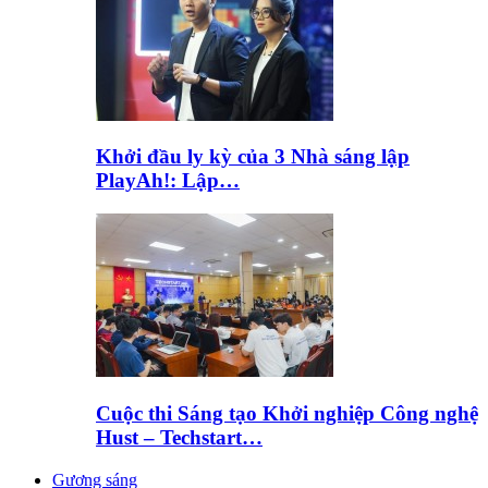
Khởi đầu ly kỳ của 3 Nhà sáng lập
PlayAh!: Lập…
Cuộc thi Sáng tạo Khởi nghiệp Công nghệ
Hust – Techstart…
Gương sáng