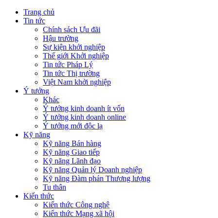
Trang chủ
Tin tức
Chính sách Ưu đãi
Hậu trường
Sự kiện khởi nghiệp
Thế giới Khởi nghiệp
Tin tức Pháp Lý
Tin tức Thị trường
Việt Nam khởi nghiệp
Ý tưởng
Khác
Ý tưởng kinh doanh ít vốn
Ý tưởng kinh doanh online
Ý tưởng mới độc lạ
Kỹ năng
Kỹ năng Bán hàng
Kỹ năng Giao tiếp
Kỹ năng Lãnh đạo
Kỹ năng Quản lý Doanh nghiệp
Kỹ năng Đàm phán Thương lượng
Tu thân
Kiến thức
Kiến thức Công nghệ
Kiến thức Mạng xã hội