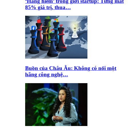
‘Hàng hiếm’ trong giới startup: Từng mất
85% giá trị, thua…
Buồn của Châu Âu: Không có nổi một
hãng công nghệ…