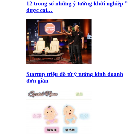
12 trong số những ý tưởng khởi nghiệp ”
được coi…
Startup triệu đô từ ý tưởng kinh doanh
đơn giản