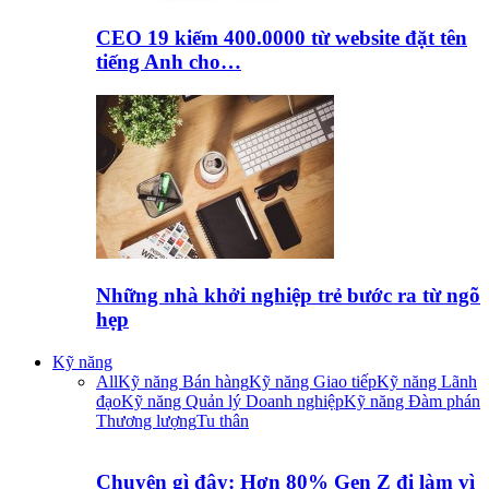
CEO 19 kiếm 400.0000 từ website đặt tên
tiếng Anh cho…
Những nhà khởi nghiệp trẻ bước ra từ ngõ
hẹp
Kỹ năng
All
Kỹ năng Bán hàng
Kỹ năng Giao tiếp
Kỹ năng Lãnh
đạo
Kỹ năng Quản lý Doanh nghiệp
Kỹ năng Đàm phán
Thương lượng
Tu thân
Chuyện gì đây: Hơn 80% Gen Z đi làm vì