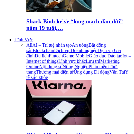
Shark Bình kể về “long mạch đầu đời”
năm 19 tuổi,…
Lĩnh Vực
All
AI – Trí tuệ nhân tạo
Ăn uống
Bất động
sản
Blockchain
Dịch vụ Doanh nghiệp
Dịch vụ Gia
đình
Du lịch
Fintech
Game Mobile
Giáo dục Đào tạo
Iot –
Internet of things
Lĩnh vực khác
Lưu trú
Marketing
Online
Nội dung số
Nông Nghiệp
Phần mềm
Thời
trang
Thương mại điện tử
Ứng dụng Di động
Vận Tải
Y
tế sức khỏe