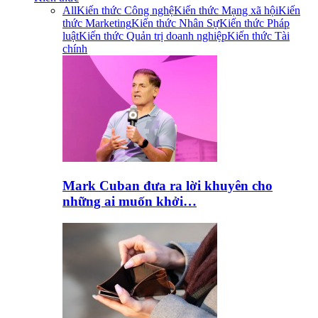
All
Kiến thức Công nghệ
Kiến thức Mạng xã hội
Kiến
thức Marketing
Kiến thức Nhân Sự
Kiến thức Pháp
luật
Kiến thức Quản trị doanh nghiệp
Kiến thức Tài
chính
Mark Cuban đưa ra lời khuyên cho
những ai muốn khởi…