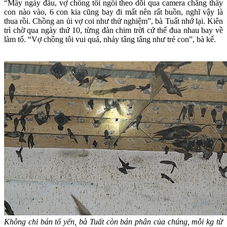
“Mấy ngày đầu, vợ chồng tôi ngồi theo dõi qua camera chẳng thấy
con nào vào, 6 con kia cũng bay đi mất nên rất buồn, nghĩ vậy là
thua rồi. Chồng an ủi vợ coi như thử nghiệm”, bà Tuất nhớ lại. Kiên
trì chờ qua ngày thứ 10, từng đàn chim trời cứ thế đua nhau bay về
làm tổ. “Vợ chồng tôi vui quá, nhảy tâng tâng như trẻ con”, bà kể.
Không chỉ bán tổ yến, bà Tuất còn bán phân của chúng, mỗi kg từ