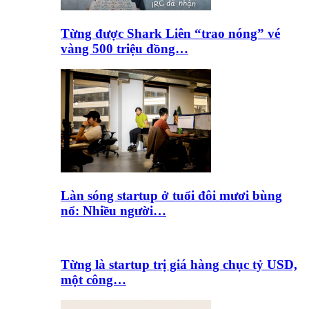
Từng được Shark Liên “trao nóng” vé
vàng 500 triệu đồng…
Làn sóng startup ở tuổi đôi mươi bùng
nổ: Nhiều người…
Từng là startup trị giá hàng chục tỷ USD,
một công…