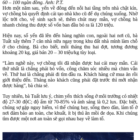
60 – 100 ngàn đồng. Ảnh: P.T.
Hơn một năm sau, yến về đông đến nỗi hai tầng trên nhà chật kín,
vợ chồng bà quyết định cải tạo nhà kho cũ để dụ chúng xuống. Nhờ
lộc trời cho, vệ sinh sạch sẽ, thêm chút may mắn, vợ chồng bà
nhanh chóng thu được số vốn ban đầu bỏ ra là 120 triệu.
Hiện nay, số yến đã lên đến hàng nghìn con, ngoài hai nơi cũ, bà
Tuất xây thêm 7 căn nhà nữa ngay trong khu đất nhà mình làm chỗ
ở cho chúng. Bà cho biết, mỗi tháng thu hai đợt, tương đương
khoảng 20 kg, giá bán 20 – 30 triệu/kg tùy loại.
“Làm nghề này, vợ chồng tôi đã nhận được hai cái may mắn. Cái
thứ nhất là chẳng phải bỏ vốn, công chăm sóc nhiều mà chim vẫn
về. Thứ hai là chẳng phải đi tìm đầu ra. Khách hàng cứ mua ăn rồi
giới thiệu đến. Tháng nào khách cũng phải đặt trước thì mới nhận
được hàng”, bà chia sẻ.
Tuy nhiên, bà Tuất lưu ý, chim yến thích sống ở môi trường có nhiệt
độ 27-30 độC; độ ẩm từ 70-85% và ánh sáng là 0,2 lux. Đặc biệt,
chúng sợ gặp nguy hiểm, vì thế chúng bay, sống theo đàn, làm tổ ở
nơi đảm bảo an toàn, che khuất, ít bị thú ăn mồi đe dọa. Khi chúng
tìm được một nơi an toàn sẽ gọi nhau bay về làm tổ.