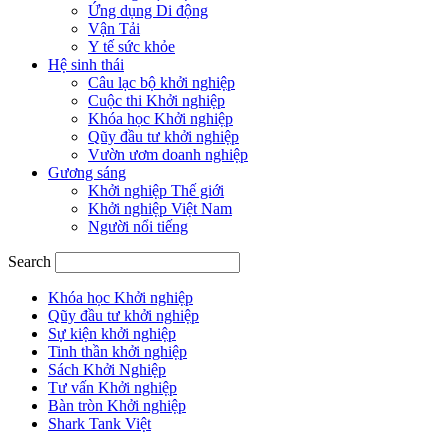
Ứng dụng Di động
Vận Tải
Y tế sức khỏe
Hệ sinh thái
Câu lạc bộ khởi nghiệp
Cuộc thi Khởi nghiệp
Khóa học Khởi nghiệp
Qũy đầu tư khởi nghiệp
Vườn ươm doanh nghiệp
Gương sáng
Khởi nghiệp Thế giới
Khởi nghiệp Việt Nam
Người nổi tiếng
Search
Khóa học Khởi nghiệp
Qũy đầu tư khởi nghiệp
Sự kiện khởi nghiệp
Tinh thần khởi nghiệp
Sách Khởi Nghiệp
Tư vấn Khởi nghiệp
Bàn tròn Khởi nghiệp
Shark Tank Việt