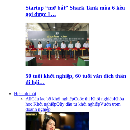
Startup “mở bát” Shark Tank mùa 6 kêu
gọi được 1…
50 tuổi khởi nghiệp, 60 tuổi vẫn đích thân
đi hội…
Hệ sinh thái
All
Câu lạc bộ khởi nghiệp
Cuộc thi Khởi nghiệp
Khóa
học Khởi nghiệp
Qũy đầu tư khởi nghiệp
Vườn ươm
doanh nghiệp