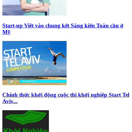
Start-up Việt vào chung kết Sáng kiến Toàn cầu ở
Mỹ
Chính thức khởi động cuộc thi khởi nghiệp Start Tel
Aviv...