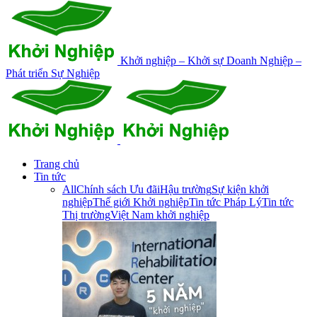
Khởi nghiệp – Khởi sự Doanh Nghiệp –
Phát triển Sự Nghiệp
Trang chủ
Tin tức
All
Chính sách Ưu đãi
Hậu trường
Sự kiện khởi
nghiệp
Thế giới Khởi nghiệp
Tin tức Pháp Lý
Tin tức
Thị trường
Việt Nam khởi nghiệp