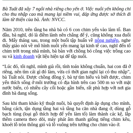
Bà Tuất đã xây 7 ngôi nhà riêng cho yến ở. Việc nuôi yến không chỉ
cho thu nhập cao mà mang lại niềm vui, đáp ứng được sở thích đi
làm từ thiện của bà. Ảnh: NVCC.
Năm 2010, trên tầng ba nhà bà có 6 con chim yến vào làm tổ. Ban
đầu, bà nghĩ, đó là điềm lành nên chẳng để ý, cũng không xua đuổi
đi. Mấy tháng sau, trong một buổi tập huấn về
nông nghiệp
, nghe
thầy giáo nói về mô hình nuôi yến mang lại kinh tế cao, nghĩ đến tổ
chim trời trong nhà mình, bà bàn với chồng bỏ công việc trồng cao
su và
kinh doanh
vật liệu hiện tại để tập nuôi.
“Lúc đó, tôi nghĩ, mình già rồi, tính toán không chuẩn, hai con đã ở
riêng, nên tìm cái gì đó làm, vừa có thời gian nghỉ lại có thu nhập”,
bà Tuất nói. Được chồng đồng ý, bà tự tìm hiểu và biết được, chim
yến thích sống ở môi trường có địa hình trên cao 500 m so với mặt
nước biển, có nhiều cây cối hoặc gần biển, rất phù hợp với nơi gia
đình bà đang sống.
Sau khi tham khảo kỹ thuật nuôi, bà quyết định áp dụng cho mình,
bằng cách, tận dụng tầng hai và tầng ba căn nhà đang ở, dùng gỗ
bạch tùng (loại gỗ thích hợp để yến làm tổ) làm thành các kệ, lắp
thêm camera theo dõi, máy phát âm thanh giống tiếng chim kêu,
khoét lỗ tròn thông gió và lỗ vuông trên tường cho chim vào ở.