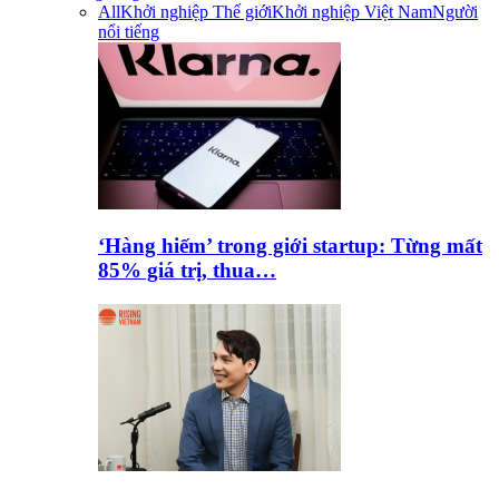
All
Khởi nghiệp Thế giới
Khởi nghiệp Việt Nam
Người
nổi tiếng
‘Hàng hiếm’ trong giới startup: Từng mất
85% giá trị, thua…