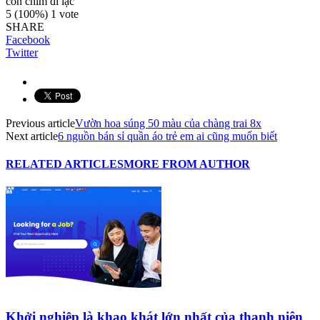
con chim đi lạc
5
(100%)
1
vote
SHARE
Facebook
Twitter
Previous article
Vườn hoa súng 50 màu của chàng trai 8x
Next article
6 nguồn bán sỉ quần áo trẻ em ai cũng muốn biết
RELATED ARTICLES
MORE FROM AUTHOR
Khởi nghiệp là khao khát lớn nhất của thanh niên