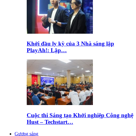
Khởi đầu ly kỳ của 3 Nhà sáng lập
PlayAh!: Lập…
Cuộc thi Sáng tạo Khởi nghiệp Công nghệ
Hust – Techstart…
Gương sáng