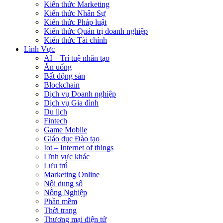
Kiến thức Marketing
Kiến thức Nhân Sự
Kiến thức Pháp luật
Kiến thức Quản trị doanh nghiệp
Kiến thức Tài chính
Lĩnh Vực
AI – Trí tuệ nhân tạo
Ăn uống
Bất động sản
Blockchain
Dịch vụ Doanh nghiệp
Dịch vụ Gia đình
Du lịch
Fintech
Game Mobile
Giáo dục Đào tạo
Iot – Internet of things
Lĩnh vực khác
Lưu trú
Marketing Online
Nội dung số
Nông Nghiệp
Phần mềm
Thời trang
Thương mại điện tử