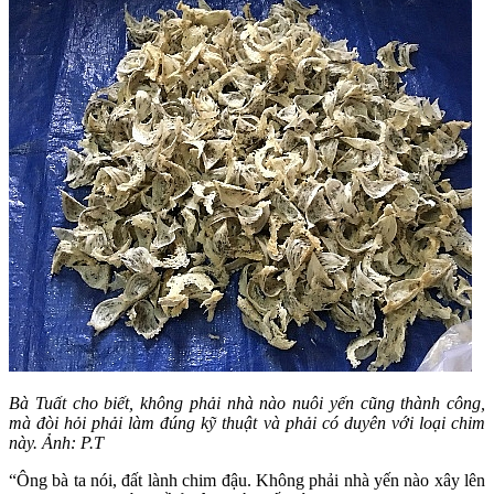
Bà Tuất cho biết, không phải nhà nào nuôi yến cũng thành công,
mà đòi hỏi phải làm đúng kỹ thuật và phải có duyên với loại chim
này. Ảnh: P.T
“Ông bà ta nói, đất lành chim đậu. Không phải nhà yến nào xây lên