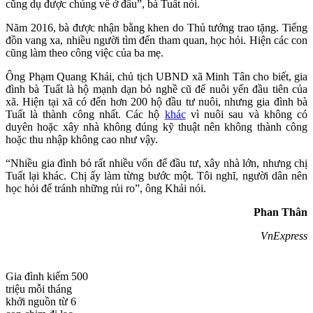
cũng dụ được chúng về ở đâu”, bà Tuất nói.
Năm 2016, bà được nhận bằng khen do Thủ tướng trao tặng. Tiếng
đồn vang xa, nhiều người tìm đến tham quan, học hỏi. Hiện các con
cũng làm theo công việc của ba mẹ.
Ông Phạm Quang Khải, chủ tịch UBND xã Minh Tân cho biết, gia
đình bà Tuất là hộ mạnh dạn bỏ nghề cũ để nuôi yến đầu tiên của
xã. Hiện tại xã có đến hơn 200 hộ đầu tư nuôi, nhưng gia đình bà
Tuất là thành công nhất. Các hộ
khác
vì nuôi sau và không có
duyên hoặc xây nhà không đúng kỹ thuật nên không thành công
hoặc thu nhập không cao như vậy.
“Nhiều gia đình bỏ rất nhiều vốn để đầu tư, xây nhà lớn, nhưng chị
Tuất lại khác. Chị ấy làm từng bước một. Tôi nghĩ, người dân nên
học hỏi để tránh những rủi ro”, ông Khải nói.
Phan Thân
VnExpress
Gia đình kiếm 500
triệu mỗi tháng
khởi nguồn từ 6