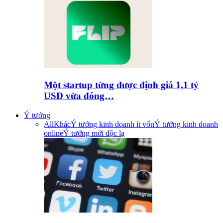
Một startup từng được định giá 1,1 tỷ
USD vừa đóng…
Ý tưởng
All
Khác
Ý tưởng kinh doanh ít vốn
Ý tưởng kinh doanh
online
Ý tưởng mới độc lạ