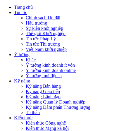
Trang chủ
Tin tức
Chính sách Ưu đãi
Hậu trường
Sự kiện khởi nghiệp
Thế giới Khởi nghiệp
Tin tức Pháp Lý
Tin tức Thị trường
Việt Nam khởi nghiệp
Ý tưởng
Khác
Ý tưởng kinh doanh ít vốn
Ý tưởng kinh doanh online
Ý tưởng mới độc lạ
Kỹ năng
Kỹ năng Bán hàng
Kỹ năng Giao tiếp
Kỹ năng Lãnh đạo
Kỹ năng Quản lý Doanh nghiệp
Kỹ năng Đàm phán Thương lượng
Tu thân
Kiến thức
Kiến thức Công nghệ
Kiến thức Mạng xã hội