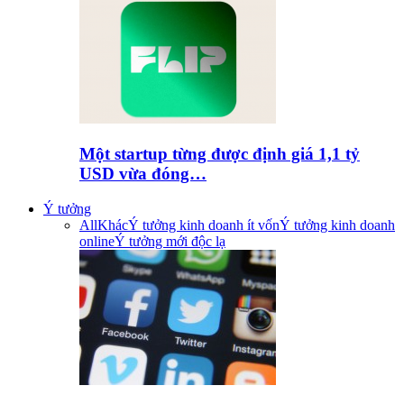
Một startup từng được định giá 1,1 tỷ
USD vừa đóng…
Ý tưởng
All
Khác
Ý tưởng kinh doanh ít vốn
Ý tưởng kinh doanh
online
Ý tưởng mới độc lạ