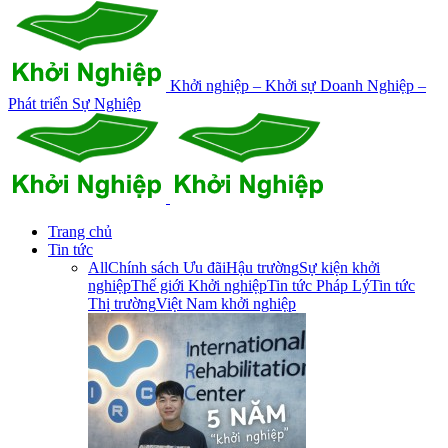
Khởi nghiệp – Khởi sự Doanh Nghiệp –
Phát triển Sự Nghiệp
Trang chủ
Tin tức
All
Chính sách Ưu đãi
Hậu trường
Sự kiện khởi
nghiệp
Thế giới Khởi nghiệp
Tin tức Pháp Lý
Tin tức
Thị trường
Việt Nam khởi nghiệp