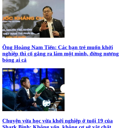
Ông Hoàng Nam Tiến: Các bạn trẻ muốn khởi
nghiệp thì cố gắng ra làm một mình, đừng nương
bóng ai cả
Chuyện vừa học vừa khởi nghiệp ở tuổi 19 của
Shark Bình: Không vốn, không cơ sở vật chất,