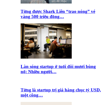
Từng được Shark Liên “trao nóng” vé
vàng 500 triệu đồng…
Làn sóng startup ở tuổi đôi mươi bùng
nổ: Nhiều người…
Từng là startup trị giá hàng chục tỷ USD,
một công…