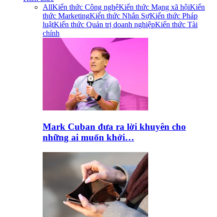
All
Kiến thức Công nghệ
Kiến thức Mạng xã hội
Kiến
thức Marketing
Kiến thức Nhân Sự
Kiến thức Pháp
luật
Kiến thức Quản trị doanh nghiệp
Kiến thức Tài
chính
Mark Cuban đưa ra lời khuyên cho
những ai muốn khởi…