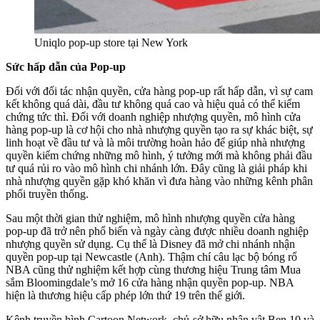
Uniqlo pop-up store tại New York
Sức hấp dẫn của Pop-up
Đối với đối tác nhận quyền, cửa hàng pop-up rất hấp dẫn, vì sự cam
kết không quá dài, đầu tư không quá cao và hiệu quả có thể kiểm
chứng tức thì. Đối với doanh nghiệp nhượng quyền, mô hình cửa
hàng pop-up là cơ hội cho nhà nhượng quyền tạo ra sự khác biệt, sự
linh hoạt về đầu tư và là môi trường hoàn hảo để giúp nhà nhượng
quyền kiểm chứng những mô hình, ý tưởng mới mà không phải đầu
tư quá rủi ro vào mô hình chi nhánh lớn. Đây cũng là giải pháp khi
nhà nhượng quyền gặp khó khăn vì đưa hàng vào những kênh phân
phối truyền thống.
Sau một thời gian thử nghiệm, mô hình nhượng quyền cửa hàng
pop-up đã trở nên phổ biến và ngày càng được nhiều doanh nghiệp
nhượng quyền sử dụng. Cụ thể là Disney đã mở chi nhánh nhận
quyền pop-up tại Newcastle (Anh). Thậm chí câu lạc bộ bóng rổ
NBA cũng thử nghiệm kết hợp cùng thương hiệu Trung tâm Mua
sắm Bloomingdale’s mở 16 cửa hàng nhận quyền pop-up. NBA
hiện là thương hiệu cấp phép lớn thứ 19 trên thế giới.
Kênh truyền hình Cartoon Network, chủ sở hữu nhân vật Ben 10 và