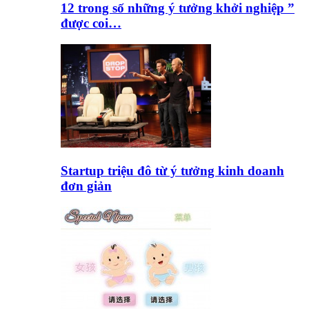
12 trong số những ý tưởng khởi nghiệp ”
được coi…
Startup triệu đô từ ý tưởng kinh doanh
đơn giản