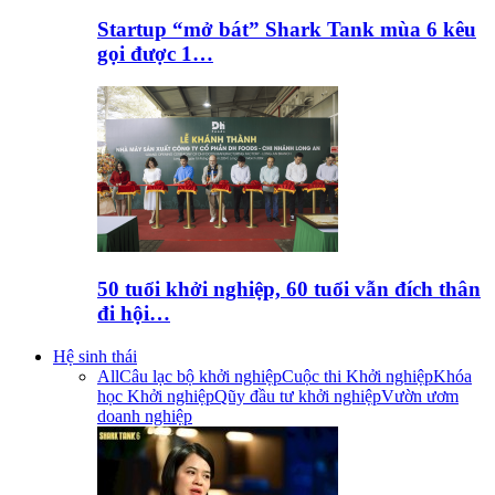
Startup “mở bát” Shark Tank mùa 6 kêu
gọi được 1…
50 tuổi khởi nghiệp, 60 tuổi vẫn đích thân
đi hội…
Hệ sinh thái
All
Câu lạc bộ khởi nghiệp
Cuộc thi Khởi nghiệp
Khóa
học Khởi nghiệp
Qũy đầu tư khởi nghiệp
Vườn ươm
doanh nghiệp