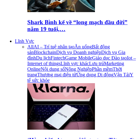
Shark Bình kể về “long mạch đầu đời”
năm 19 tuổi,…
Lĩnh Vực
All
AI – Trí tuệ nhân tạo
Ăn uống
Bất động
sản
Blockchain
Dịch vụ Doanh nghiệp
Dịch vụ Gia
đình
Du lịch
Fintech
Game Mobile
Giáo dục Đào tạo
Iot –
Internet of things
Lĩnh vực khác
Lưu trú
Marketing
Online
Nội dung số
Nông Nghiệp
Phần mềm
Thời
trang
Thương mại điện tử
Ứng dụng Di động
Vận Tải
Y
tế sức khỏe