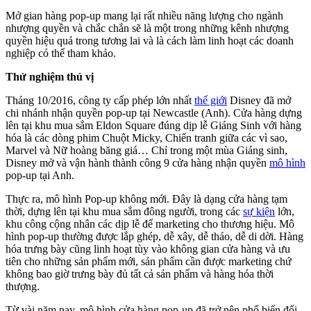
Mở gian hàng pop-up mang lại rất nhiều năng lượng cho ngành
nhượng quyền và chắc chắn sẽ là một trong những kênh nhượng
quyền hiệu quả trong tương lai và là cách làm linh hoạt các doanh
nghiệp có thể tham khảo.
Thử nghiệm thú vị
Tháng 10/2016, công ty cấp phép lớn nhất
thế giới
Disney đã mở
chi nhánh nhận quyền pop-up tại Newcastle (Anh). Cửa hàng dựng
lên tại khu mua sắm Eldon Square đúng dịp lễ Giáng Sinh với hàng
hóa là các dòng phim Chuột Micky, Chiến tranh giữa các vì sao,
Marvel và Nữ hoàng băng giá… Chỉ trong một mùa Giáng sinh,
Disney mở và vận hành thành công 9 cửa hàng nhận quyền
mô hình
pop-up tại Anh.
Thực ra, mô hình Pop-up không mới. Đây là dạng cửa hàng tạm
thời, dựng lên tại khu mua sắm đông người, trong các
sự kiện
lớn,
khu công cộng nhân các dịp lễ để marketing cho thương hiệu. Mô
hình pop-up thường được lắp ghép, dễ xây, dễ tháo, dễ di dời. Hàng
hóa trưng bày cũng linh hoạt tùy vào không gian cửa hàng và ưu
tiên cho những sản phẩm mới, sản phẩm cần được marketing chứ
không bao giờ trưng bày đủ tất cả sản phẩm và hàng hóa thời
thượng.
Từ vài năm nay, mô hình cửa hàng pop-up đã trở nên phổ biến đối