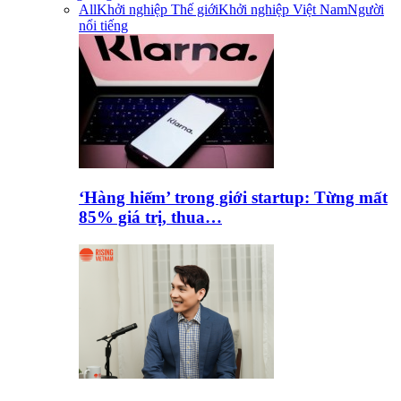
All
Khởi nghiệp Thế giới
Khởi nghiệp Việt Nam
Người
nổi tiếng
‘Hàng hiếm’ trong giới startup: Từng mất
85% giá trị, thua…