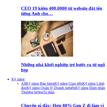
CEO 19 kiếm 400.0000 từ website đặt tên
tiếng Anh cho…
Những nhà khởi nghiệp trẻ bước ra từ ngõ
hẹp
Kỹ năng
All
Kỹ năng Bán hàng
Kỹ năng Giao tiếp
Kỹ năng Lãnh
đạo
Kỹ năng Quản lý Doanh nghiệp
Kỹ năng Đàm phán
Thương lượng
Tu thân
Chuyện gì đây: Hơn 80% Gen Z đi làm vì