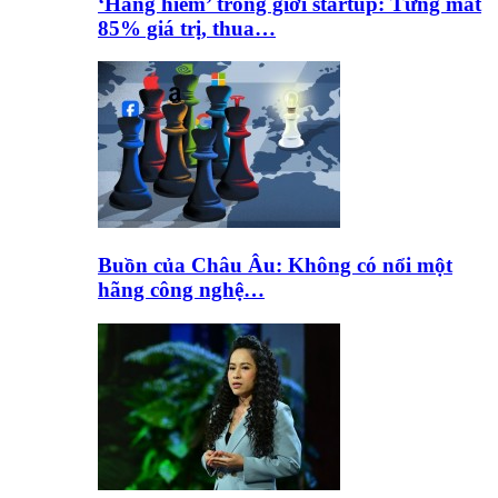
‘Hàng hiếm’ trong giới startup: Từng mất
85% giá trị, thua…
Buồn của Châu Âu: Không có nổi một
hãng công nghệ…