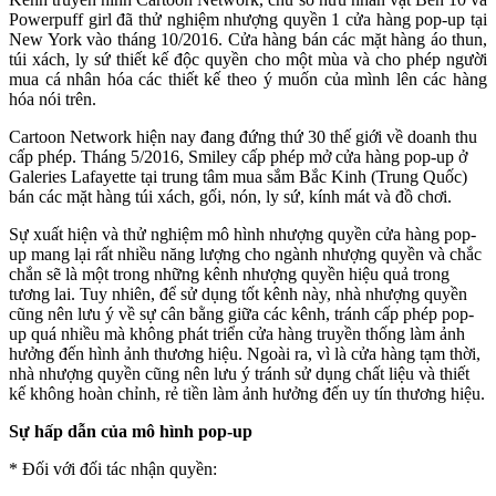
Powerpuff girl đã thử nghiệm nhượng quyền 1 cửa hàng pop-up tại
New York vào tháng 10/2016. Cửa hàng bán các mặt hàng áo thun,
túi xách, ly sứ thiết kế độc quyền cho một mùa và cho phép người
mua cá nhân hóa các thiết kế theo ý muốn của mình lên các hàng
hóa nói trên.
Cartoon Network hiện nay đang đứng thứ 30 thế giới về doanh thu
cấp phép. Tháng 5/2016, Smiley cấp phép mở cửa hàng pop-up ở
Galeries Lafayette tại trung tâm mua sắm Bắc Kinh (Trung Quốc)
bán các mặt hàng túi xách, gối, nón, ly sứ, kính mát và đồ chơi.
Sự xuất hiện và thử nghiệm mô hình nhượng quyền cửa hàng pop-
up mang lại rất nhiều năng lượng cho ngành nhượng quyền và chắc
chắn sẽ là một trong những kênh nhượng quyền hiệu quả trong
tương lai. Tuy nhiên, để sử dụng tốt kênh này, nhà nhượng quyền
cũng nên lưu ý về sự cân bằng giữa các kênh, tránh cấp phép pop-
up quá nhiều mà không phát triển cửa hàng truyền thống làm ảnh
hưởng đến hình ảnh thương hiệu. Ngoài ra, vì là cửa hàng tạm thời,
nhà nhượng quyền cũng nên lưu ý tránh sử dụng chất liệu và thiết
kế không hoàn chỉnh, rẻ tiền làm ảnh hưởng đến uy tín thương hiệu.
Sự hấp dẫn của mô hình pop-up
* Đối với đối tác nhận quyền: