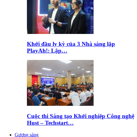
Khởi đầu ly kỳ của 3 Nhà sáng lập
PlayAh!: Lập…
Cuộc thi Sáng tạo Khởi nghiệp Công nghệ
Hust – Techstart…
Gương sáng