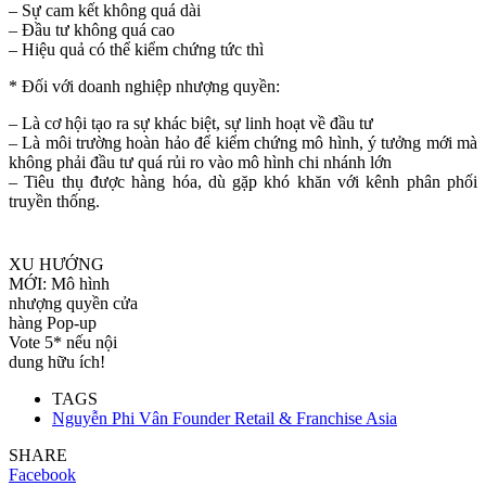
– Sự cam kết không quá dài
– Đầu tư không quá cao
– Hiệu quả có thể kiểm chứng tức thì
* Đối với doanh nghiệp nhượng quyền:
– Là cơ hội tạo ra sự khác biệt, sự linh hoạt về đầu tư
– Là môi trường hoàn hảo để kiểm chứng mô hình, ý tưởng mới mà
không phải đầu tư quá rủi ro vào mô hình chi nhánh lớn
– Tiêu thụ được hàng hóa, dù gặp khó khăn với kênh phân phối
truyền thống.
XU HƯỚNG
MỚI: Mô hình
nhượng quyền cửa
hàng Pop-up
Vote 5* nếu nội
dung hữu ích!
TAGS
Nguyễn Phi Vân Founder Retail & Franchise Asia
SHARE
Facebook