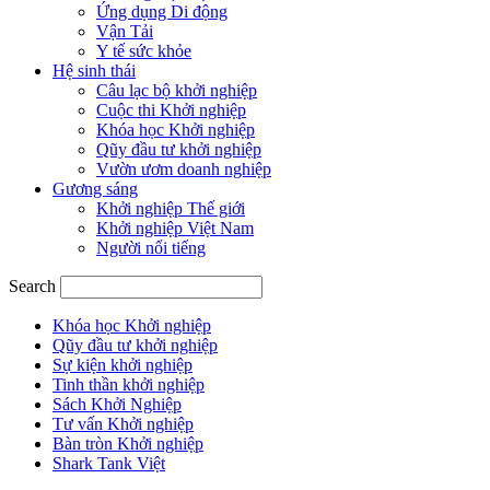
Ứng dụng Di động
Vận Tải
Y tế sức khỏe
Hệ sinh thái
Câu lạc bộ khởi nghiệp
Cuộc thi Khởi nghiệp
Khóa học Khởi nghiệp
Qũy đầu tư khởi nghiệp
Vườn ươm doanh nghiệp
Gương sáng
Khởi nghiệp Thế giới
Khởi nghiệp Việt Nam
Người nổi tiếng
Search
Khóa học Khởi nghiệp
Qũy đầu tư khởi nghiệp
Sự kiện khởi nghiệp
Tinh thần khởi nghiệp
Sách Khởi Nghiệp
Tư vấn Khởi nghiệp
Bàn tròn Khởi nghiệp
Shark Tank Việt