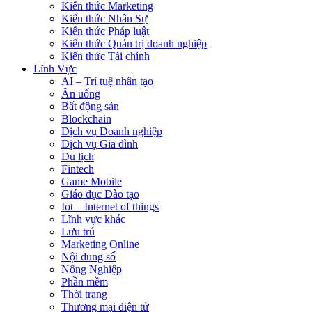
Kiến thức Marketing
Kiến thức Nhân Sự
Kiến thức Pháp luật
Kiến thức Quản trị doanh nghiệp
Kiến thức Tài chính
Lĩnh Vực
AI – Trí tuệ nhân tạo
Ăn uống
Bất động sản
Blockchain
Dịch vụ Doanh nghiệp
Dịch vụ Gia đình
Du lịch
Fintech
Game Mobile
Giáo dục Đào tạo
Iot – Internet of things
Lĩnh vực khác
Lưu trú
Marketing Online
Nội dung số
Nông Nghiệp
Phần mềm
Thời trang
Thương mại điện tử