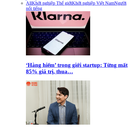
All
Khởi nghiệp Thế giới
Khởi nghiệp Việt Nam
Người
nổi tiếng
‘Hàng hiếm’ trong giới startup: Từng mất
85% giá trị, thua…