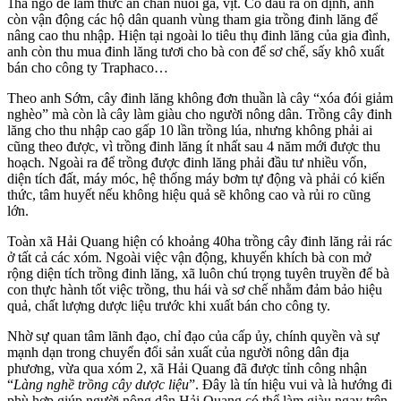
1ha ngô để làm thức ăn chăn nuôi gà, vịt. Có đầu ra ổn định, anh
còn vận động các hộ dân quanh vùng tham gia trồng đinh lăng để
nâng cao thu nhập. Hiện tại ngoài lo tiêu thụ đinh lăng của gia đình,
anh còn thu mua đinh lăng tươi cho bà con để sơ chế, sấy khô xuất
bán cho công ty Traphaco…
Theo anh Sớm, cây đinh lăng không đơn thuần là cây “xóa đói giảm
nghèo” mà còn là cây làm giàu cho người nông dân. Trồng cây đinh
lăng cho thu nhập cao gấp 10 lần trồng lúa, nhưng không phải ai
cũng theo được, vì trồng đinh lăng ít nhất sau 4 năm mới được thu
hoạch. Ngoài ra để trồng được đinh lăng phải đầu tư nhiều vốn,
diện tích đất, máy móc, hệ thống máy bơm tự động và phải có kiến
thức, tâm huyết nếu không hiệu quả sẽ không cao và rủi ro cũng
lớn.
Toàn xã Hải Quang hiện có khoảng 40ha trồng cây đinh lăng rải rác
ở tất cả các xóm. Ngoài việc vận động, khuyến khích bà con mở
rộng diện tích trồng đinh lăng, xã luôn chú trọng tuyên truyền để bà
con thực hành tốt việc trồng, thu hái và sơ chế nhằm đảm bảo hiệu
quả, chất lượng dược liệu trước khi xuất bán cho công ty.
Nhờ sự quan tâm lãnh đạo, chỉ đạo của cấp ủy, chính quyền và sự
mạnh dạn trong chuyển đổi sản xuất của người nông dân địa
phương, vừa qua xóm 2, xã Hải Quang đã được tỉnh công nhận
“
Làng nghề trồng cây dược liệu
”. Đây là tín hiệu vui và là hướng đi
phù hợp giúp người nông dân Hải Quang có thể làm giàu ngay trên