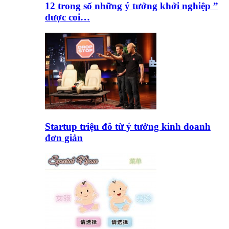
12 trong số những ý tưởng khởi nghiệp ”
được coi…
Startup triệu đô từ ý tưởng kinh doanh
đơn giản