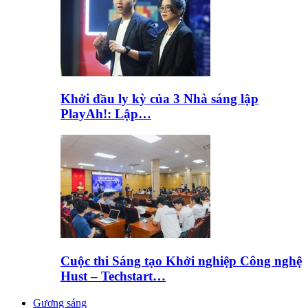
Khởi đầu ly kỳ của 3 Nhà sáng lập
PlayAh!: Lập…
Cuộc thi Sáng tạo Khởi nghiệp Công nghệ
Hust – Techstart…
Gương sáng