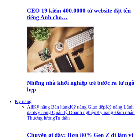
CEO 19 kiếm 400.0000 từ website đặt tên
tiếng Anh cho…
Những nhà khởi nghiệp trẻ bước ra từ ngõ
hẹp
Kỹ năng
All
Kỹ năng Bán hàng
Kỹ năng Giao tiếp
Kỹ năng Lãnh
đạo
Kỹ năng Quản lý Doanh nghiệp
Kỹ năng Đàm phán
Thương lượng
Tu thân
Chuyện gì đây: Hơn 80% Gen Z đi làm vì