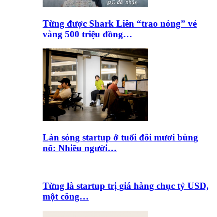
Từng được Shark Liên “trao nóng” vé
vàng 500 triệu đồng…
Làn sóng startup ở tuổi đôi mươi bùng
nổ: Nhiều người…
Từng là startup trị giá hàng chục tỷ USD,
một công…