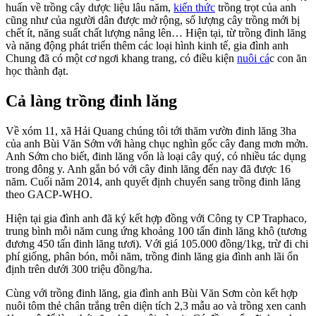
huấn về trồng cây dược liệu lâu năm,
kiến thức
trồng trọt của anh
cũng như của người dân được mở rộng, số lượng cây trồng mới bị
chết ít, năng suất chất lượng nâng lên… Hiện tại, từ trồng đinh lăng
và năng động phát triển thêm các loại hình kinh tế, gia đình anh
Chung đã có một cơ ngơi khang trang, có điều kiện
nuôi cá
c con ăn
học thành đạt.
Cả làng trồng đinh lăng
Về xóm 11, xã Hải Quang chúng tôi tới thăm vườn đinh lăng 3ha
của anh Bùi Văn Sớm với hàng chục nghìn gốc cây đang mơn mởn.
Anh Sớm cho biết, đinh lăng vốn là loại cây quý, có nhiều tác dụng
trong đông y. Anh gắn bó với cây đinh lăng đến nay đã được 16
năm. Cuối năm 2014, anh quyết định chuyển sang trồng đinh lăng
theo GACP-WHO.
Hiện tại gia đình anh đã ký kết hợp đồng với Công ty CP Traphaco,
trung bình mỗi năm cung ứng khoảng 100 tấn đinh lăng khô (tương
đương 450 tấn đinh lăng tươi). Với giá 105.000 đồng/1kg, trừ đi chi
phí giống, phân bón, mỗi năm, trồng đinh lăng gia đình anh lãi ổn
định trên dưới 300 triệu đồng/ha.
Cùng với trồng đinh lăng, gia đình anh Bùi Văn Sơm còn kết hợp
nuôi tôm thẻ chân trắng trên diện tích 2,3 mẫu ao và trồng xen canh