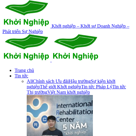
Khởi nghiệp – Khởi sự Doanh Nghiệp –
Phát triển Sự Nghiệp
Trang chủ
Tin tức
All
Chính sách Ưu đãi
Hậu trường
Sự kiện khởi
nghiệp
Thế giới Khởi nghiệp
Tin tức Pháp Lý
Tin tức
Thị trường
Việt Nam khởi nghiệp