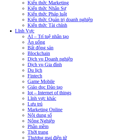
Kiến thức Marketing
Kiến thức Nhân Sự
Kiến thức Pháp luật
Kiến thức Quản trị doanh nghiệp
Kiến thức Tài chính
Lĩnh Vực
AI – Trí tuệ nhân tạo
Ăn uống
Bất động sản
Blockchain
Dịch vụ Doanh nghiệp
Dịch vụ Gia đình
Du lịch
Fintech
Game Mobile
Giáo dục Đào tạo
Iot – Internet of things
Lĩnh vực khác
Lưu trú
Marketing Online
Nội dung số
Nông Nghiệp
Phần mềm
Thời trang
Thương mại điện tử