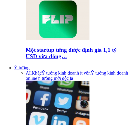
Một startup từng được định giá 1,1 tỷ
USD vừa đóng…
Ý tưởng
All
Khác
Ý tưởng kinh doanh ít vốn
Ý tưởng kinh doanh
online
Ý tưởng mới độc lạ