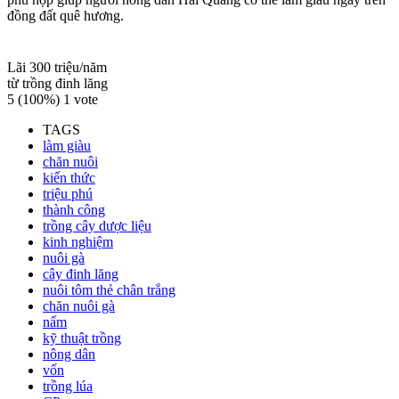
đồng đất quê hương.
Lãi 300 triệu/năm
từ trồng đinh lăng
5
(100%)
1
vote
TAGS
làm giàu
chăn nuôi
kiến thức
triệu phú
thành công
trồng cây dược liệu
kinh nghiệm
nuôi gà
cây đinh lăng
nuôi tôm thẻ chân trắng
chăn nuôi gà
nấm
kỹ thuật trồng
nông dân
vốn
trồng lúa