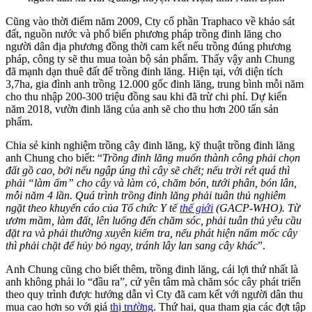
Cũng vào thời điểm năm 2009, Cty cổ phần Traphaco về khảo sát
đất, nguồn nước và phổ biến phương pháp trồng đinh lăng cho
người dân địa phương đồng thời cam kết nếu trồng đúng phương
pháp, công ty sẽ thu mua toàn bộ sản phẩm. Thấy vậy anh Chung
đã mạnh dạn thuê đất để trồng đinh lăng. Hiện tại, với diện tích
3,7ha, gia đình anh trồng 12.000 gốc đinh lăng, trung bình mỗi năm
cho thu nhập 200-300 triệu đồng sau khi đã trừ chi phí. Dự kiến
năm 2018, vườn đinh lăng của anh sẽ cho thu hơn 200 tấn sản
phẩm.
Chia sẻ kinh nghiệm trồng cây đinh lăng, kỹ thuật trồng đinh lăng
anh Chung cho biết: “
Trồng đinh lăng muốn thành công phải chọn
đất gồ cao, bởi nếu ngập úng thì cây sẽ chết; nếu trời rét quá thì
phải “làm ấm” cho cây và làm cỏ, chăm bón, tưới phân, bón lân,
mỗi năm 4 lần. Quá trình trồng đinh lăng phải tuân thủ nghiêm
ngặt theo khuyến cáo của Tổ chức Y tế
thế giới
(GACP-WHO). Từ
ươm mầm, làm đất, lên luống đến chăm sóc, phải tuân thủ yêu cầu
đặt ra và phải thường xuyên kiểm tra, nếu phát hiện nấm mốc cây
thì phải chặt để hủy bỏ ngay, tránh lây lan sang cây khác
”.
Anh Chung cũng cho biết thêm, trồng đinh lăng, cái lợi thứ nhất là
anh không phải lo “đầu ra”, cứ yên tâm mà chăm sóc cây phát triển
theo quy trình được hướng dẫn vì Cty đã cam kết với người dân thu
mua cao hơn so với giá
thị trường
. Thứ hai, qua tham gia các đợt tập