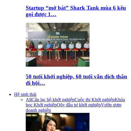
Startup “mở bát” Shark Tank mùa 6 kêu
gọi được 1…
50 tuổi khởi nghiệp, 60 tuổi vẫn đích thân
đi hội…
Hệ sinh thái
All
Câu lạc bộ khởi nghiệp
Cuộc thi Khởi nghiệp
Khóa
học Khởi nghiệp
Qũy đầu tư khởi nghiệp
Vườn ươm
doanh nghiệp