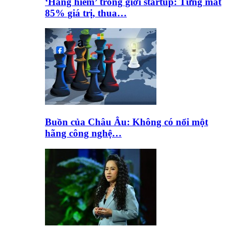
‘Hàng hiếm’ trong giới startup: Từng mất
85% giá trị, thua…
Buồn của Châu Âu: Không có nổi một
hãng công nghệ…