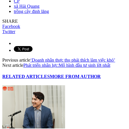
CP
xã Hải Quang
trồng cây đinh lăng
SHARE
Facebook
Twitter
Previous article
‘Doanh nhân thực thụ phải thích làm việc khó’
Next article
Phát triển nhân lực:Mô hình đầu tư sinh lời nhất
RELATED ARTICLES
MORE FROM AUTHOR