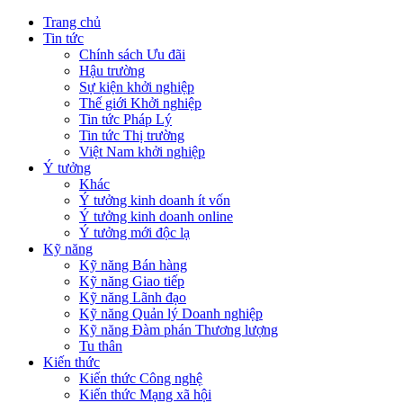
Trang chủ
Tin tức
Chính sách Ưu đãi
Hậu trường
Sự kiện khởi nghiệp
Thế giới Khởi nghiệp
Tin tức Pháp Lý
Tin tức Thị trường
Việt Nam khởi nghiệp
Ý tưởng
Khác
Ý tưởng kinh doanh ít vốn
Ý tưởng kinh doanh online
Ý tưởng mới độc lạ
Kỹ năng
Kỹ năng Bán hàng
Kỹ năng Giao tiếp
Kỹ năng Lãnh đạo
Kỹ năng Quản lý Doanh nghiệp
Kỹ năng Đàm phán Thương lượng
Tu thân
Kiến thức
Kiến thức Công nghệ
Kiến thức Mạng xã hội