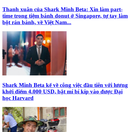
Thanh xuân của Shark Minh Beta: Xin làm part-
time trong tiệm bánh donut ở Singapore, tự tay làm
bột rán bánh, về Việt Nam...
Shark Minh Beta kể về công việc đầu tiên với lương
khởi điểm 4.000 USD, bật mí bí kíp vào được Đại
học Harvard