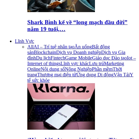
Shark Bình kể về “long mạch đầu đời”
năm 19 tuổi,…
Lĩnh Vực
All
AI – Trí tuệ nhân tạo
Ăn uống
Bất động
sản
Blockchain
Dịch vụ Doanh nghiệp
Dịch vụ Gia
đình
Du lịch
Fintech
Game Mobile
Giáo dục Đào tạo
Iot –
Internet of things
Lĩnh vực khác
Lưu trú
Marketing
Online
Nội dung số
Nông Nghiệp
Phần mềm
Thời
trang
Thương mại điện tử
Ứng dụng Di động
Vận Tải
Y
tế sức khỏe