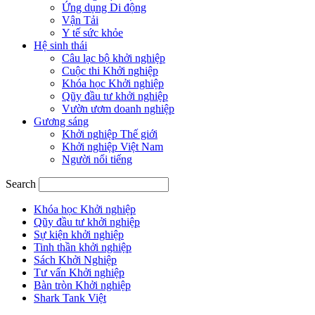
Ứng dụng Di động
Vận Tải
Y tế sức khỏe
Hệ sinh thái
Câu lạc bộ khởi nghiệp
Cuộc thi Khởi nghiệp
Khóa học Khởi nghiệp
Qũy đầu tư khởi nghiệp
Vườn ươm doanh nghiệp
Gương sáng
Khởi nghiệp Thế giới
Khởi nghiệp Việt Nam
Người nổi tiếng
Search
Khóa học Khởi nghiệp
Qũy đầu tư khởi nghiệp
Sự kiện khởi nghiệp
Tinh thần khởi nghiệp
Sách Khởi Nghiệp
Tư vấn Khởi nghiệp
Bàn tròn Khởi nghiệp
Shark Tank Việt