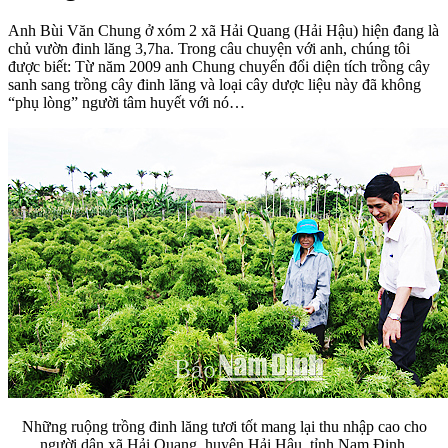
Anh Bùi Văn Chung ở xóm 2 xã Hải Quang (Hải Hậu) hiện đang là
chủ vườn đinh lăng 3,7ha. Trong câu chuyện với anh, chúng tôi
được biết: Từ năm 2009 anh Chung chuyển đổi diện tích trồng cây
sanh sang trồng cây đinh lăng và loại cây dược liệu này đã không
“phụ lòng” người tâm huyết với nó…
Những ruộng trồng đinh lăng tươi tốt mang lại thu nhập cao cho
người dân xã Hải Quang, huyện Hải Hậu, tỉnh Nam Định.