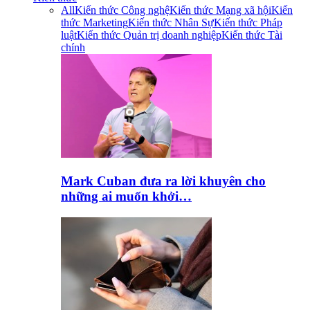
All
Kiến thức Công nghệ
Kiến thức Mạng xã hội
Kiến
thức Marketing
Kiến thức Nhân Sự
Kiến thức Pháp
luật
Kiến thức Quản trị doanh nghiệp
Kiến thức Tài
chính
Mark Cuban đưa ra lời khuyên cho
những ai muốn khởi…