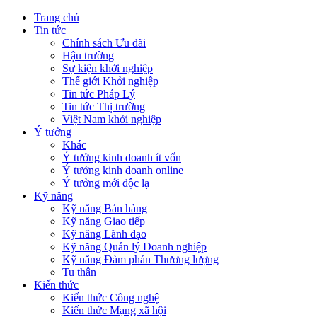
Trang chủ
Tin tức
Chính sách Ưu đãi
Hậu trường
Sự kiện khởi nghiệp
Thế giới Khởi nghiệp
Tin tức Pháp Lý
Tin tức Thị trường
Việt Nam khởi nghiệp
Ý tưởng
Khác
Ý tưởng kinh doanh ít vốn
Ý tưởng kinh doanh online
Ý tưởng mới độc lạ
Kỹ năng
Kỹ năng Bán hàng
Kỹ năng Giao tiếp
Kỹ năng Lãnh đạo
Kỹ năng Quản lý Doanh nghiệp
Kỹ năng Đàm phán Thương lượng
Tu thân
Kiến thức
Kiến thức Công nghệ
Kiến thức Mạng xã hội