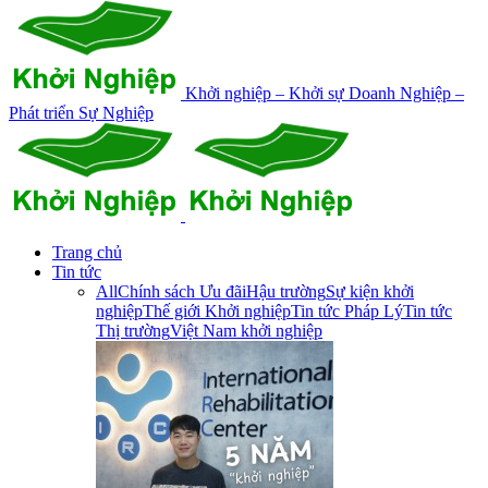
Khởi nghiệp – Khởi sự Doanh Nghiệp –
Phát triển Sự Nghiệp
Trang chủ
Tin tức
All
Chính sách Ưu đãi
Hậu trường
Sự kiện khởi
nghiệp
Thế giới Khởi nghiệp
Tin tức Pháp Lý
Tin tức
Thị trường
Việt Nam khởi nghiệp