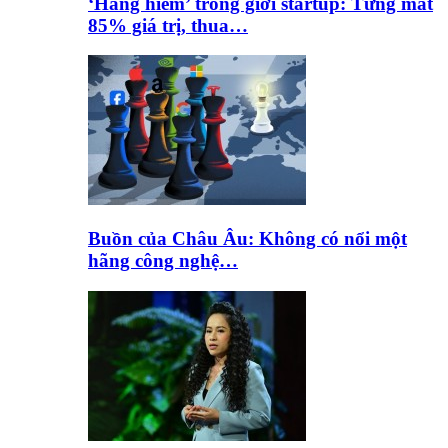
‘Hàng hiếm’ trong giới startup: Từng mất
85% giá trị, thua…
Buồn của Châu Âu: Không có nổi một
hãng công nghệ…