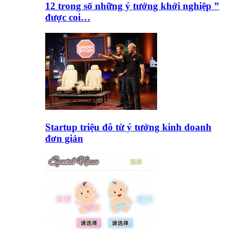
12 trong số những ý tưởng khởi nghiệp ”
được coi…
Startup triệu đô từ ý tưởng kinh doanh
đơn giản