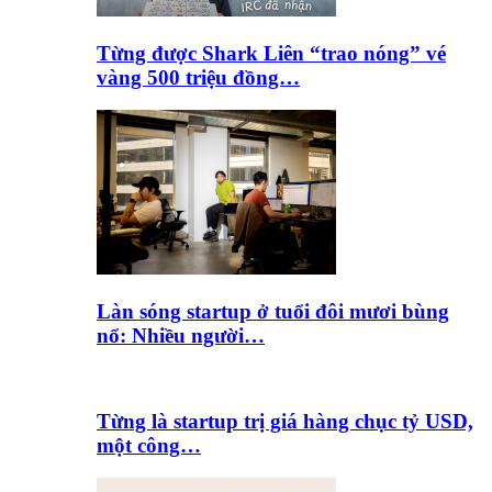
Từng được Shark Liên “trao nóng” vé
vàng 500 triệu đồng…
Làn sóng startup ở tuổi đôi mươi bùng
nổ: Nhiều người…
Từng là startup trị giá hàng chục tỷ USD,
một công…