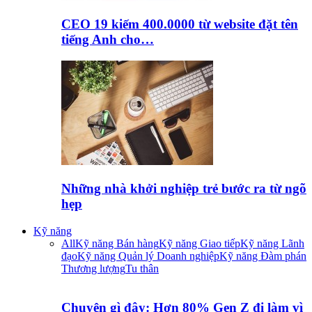
CEO 19 kiếm 400.0000 từ website đặt tên
tiếng Anh cho…
Những nhà khởi nghiệp trẻ bước ra từ ngõ
hẹp
Kỹ năng
All
Kỹ năng Bán hàng
Kỹ năng Giao tiếp
Kỹ năng Lãnh
đạo
Kỹ năng Quản lý Doanh nghiệp
Kỹ năng Đàm phán
Thương lượng
Tu thân
Chuyện gì đây: Hơn 80% Gen Z đi làm vì