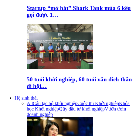
Startup “mở bát” Shark Tank mùa 6 kêu
gọi được 1…
50 tuổi khởi nghiệp, 60 tuổi vẫn đích thân
đi hội…
Hệ sinh thái
All
Câu lạc bộ khởi nghiệp
Cuộc thi Khởi nghiệp
Khóa
học Khởi nghiệp
Qũy đầu tư khởi nghiệp
Vườn ươm
doanh nghiệp