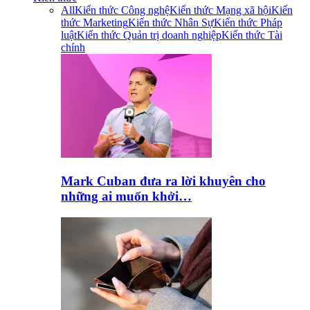
All
Kiến thức Công nghệ
Kiến thức Mạng xã hội
Kiến
thức Marketing
Kiến thức Nhân Sự
Kiến thức Pháp
luật
Kiến thức Quản trị doanh nghiệp
Kiến thức Tài
chính
Mark Cuban đưa ra lời khuyên cho
những ai muốn khởi…