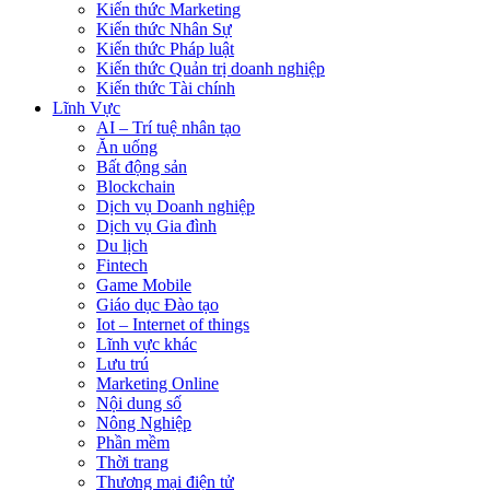
Kiến thức Marketing
Kiến thức Nhân Sự
Kiến thức Pháp luật
Kiến thức Quản trị doanh nghiệp
Kiến thức Tài chính
Lĩnh Vực
AI – Trí tuệ nhân tạo
Ăn uống
Bất động sản
Blockchain
Dịch vụ Doanh nghiệp
Dịch vụ Gia đình
Du lịch
Fintech
Game Mobile
Giáo dục Đào tạo
Iot – Internet of things
Lĩnh vực khác
Lưu trú
Marketing Online
Nội dung số
Nông Nghiệp
Phần mềm
Thời trang
Thương mại điện tử