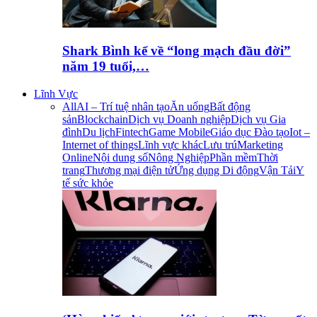
Shark Bình kể về “long mạch đầu đời”
năm 19 tuổi,…
Lĩnh Vực
All
AI – Trí tuệ nhân tạo
Ăn uống
Bất động
sản
Blockchain
Dịch vụ Doanh nghiệp
Dịch vụ Gia
đình
Du lịch
Fintech
Game Mobile
Giáo dục Đào tạo
Iot –
Internet of things
Lĩnh vực khác
Lưu trú
Marketing
Online
Nội dung số
Nông Nghiệp
Phần mềm
Thời
trang
Thương mại điện tử
Ứng dụng Di động
Vận Tải
Y
tế sức khỏe