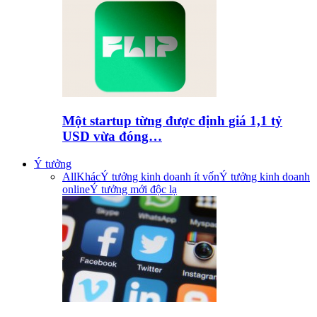
Một startup từng được định giá 1,1 tỷ
USD vừa đóng…
Ý tưởng
All
Khác
Ý tưởng kinh doanh ít vốn
Ý tưởng kinh doanh
online
Ý tưởng mới độc lạ