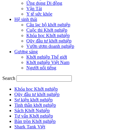
Ứng dụng Di động
Vận Tải
Y tế sức khỏe
Hệ sinh thái
Câu lạc bộ khởi nghiệp
Cuộc thi Khởi nghiệp
Khóa học Khởi nghiệp
Qũy đầu tư khởi nghiệp
Vườn ươm doanh nghiệp
Gương sáng
Khởi nghiệp Thế giới
Khởi nghiệp Việt Nam
Người nổi tiếng
Search
Khóa học Khởi nghiệp
Qũy đầu tư khởi nghiệp
Sự kiện khởi nghiệp
Tinh thần khởi nghiệp
Sách Khởi Nghiệp
Tư vấn Khởi nghiệp
Bàn tròn Khởi nghiệp
Shark Tank Việt