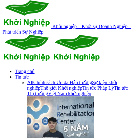
Khởi nghiệp – Khởi sự Doanh Nghiệp –
Phát triển Sự Nghiệp
Trang chủ
Tin tức
All
Chính sách Ưu đãi
Hậu trường
Sự kiện khởi
nghiệp
Thế giới Khởi nghiệp
Tin tức Pháp Lý
Tin tức
Thị trường
Việt Nam khởi nghiệp