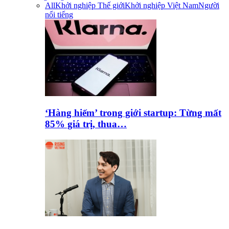
All
Khởi nghiệp Thế giới
Khởi nghiệp Việt Nam
Người
nổi tiếng
‘Hàng hiếm’ trong giới startup: Từng mất
85% giá trị, thua…