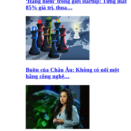
‘Hàng hiếm’ trong giới startup: Từng mất
85% giá trị, thua…
Buồn của Châu Âu: Không có nổi một
hãng công nghệ…