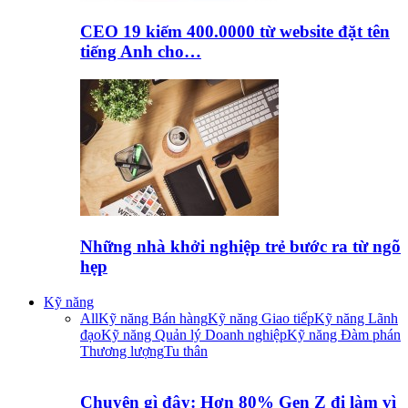
CEO 19 kiếm 400.0000 từ website đặt tên
tiếng Anh cho…
Những nhà khởi nghiệp trẻ bước ra từ ngõ
hẹp
Kỹ năng
All
Kỹ năng Bán hàng
Kỹ năng Giao tiếp
Kỹ năng Lãnh
đạo
Kỹ năng Quản lý Doanh nghiệp
Kỹ năng Đàm phán
Thương lượng
Tu thân
Chuyện gì đây: Hơn 80% Gen Z đi làm vì