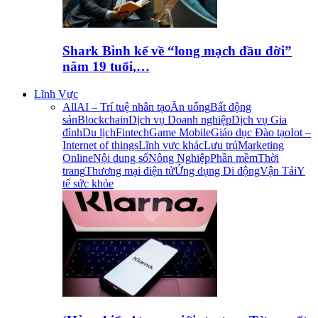
Shark Bình kể về “long mạch đầu đời”
năm 19 tuổi,…
Lĩnh Vực
All
AI – Trí tuệ nhân tạo
Ăn uống
Bất động
sản
Blockchain
Dịch vụ Doanh nghiệp
Dịch vụ Gia
đình
Du lịch
Fintech
Game Mobile
Giáo dục Đào tạo
Iot –
Internet of things
Lĩnh vực khác
Lưu trú
Marketing
Online
Nội dung số
Nông Nghiệp
Phần mềm
Thời
trang
Thương mại điện tử
Ứng dụng Di động
Vận Tải
Y
tế sức khỏe