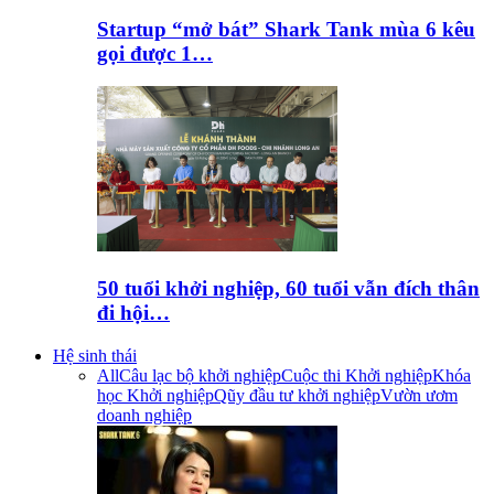
Startup “mở bát” Shark Tank mùa 6 kêu
gọi được 1…
50 tuổi khởi nghiệp, 60 tuổi vẫn đích thân
đi hội…
Hệ sinh thái
All
Câu lạc bộ khởi nghiệp
Cuộc thi Khởi nghiệp
Khóa
học Khởi nghiệp
Qũy đầu tư khởi nghiệp
Vườn ươm
doanh nghiệp