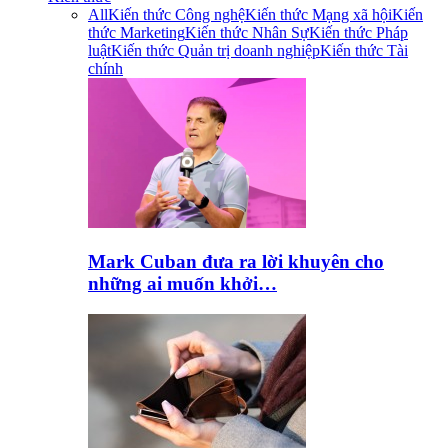
All
Kiến thức Công nghệ
Kiến thức Mạng xã hội
Kiến
thức Marketing
Kiến thức Nhân Sự
Kiến thức Pháp
luật
Kiến thức Quản trị doanh nghiệp
Kiến thức Tài
chính
Mark Cuban đưa ra lời khuyên cho
những ai muốn khởi…