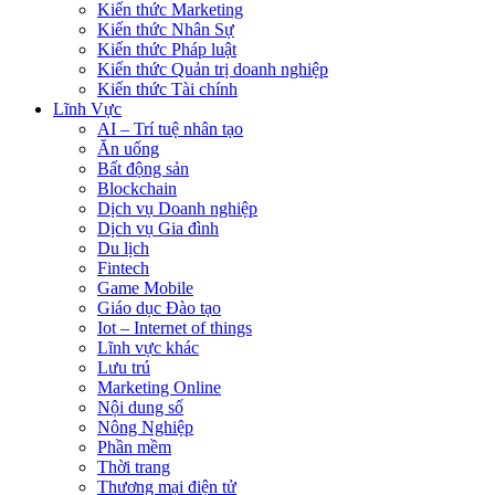
Kiến thức Marketing
Kiến thức Nhân Sự
Kiến thức Pháp luật
Kiến thức Quản trị doanh nghiệp
Kiến thức Tài chính
Lĩnh Vực
AI – Trí tuệ nhân tạo
Ăn uống
Bất động sản
Blockchain
Dịch vụ Doanh nghiệp
Dịch vụ Gia đình
Du lịch
Fintech
Game Mobile
Giáo dục Đào tạo
Iot – Internet of things
Lĩnh vực khác
Lưu trú
Marketing Online
Nội dung số
Nông Nghiệp
Phần mềm
Thời trang
Thương mại điện tử