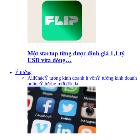
Một startup từng được định giá 1,1 tỷ
USD vừa đóng…
Ý tưởng
All
Khác
Ý tưởng kinh doanh ít vốn
Ý tưởng kinh doanh
online
Ý tưởng mới độc lạ