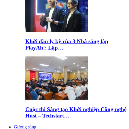
Khởi đầu ly kỳ của 3 Nhà sáng lập
PlayAh!: Lập…
Cuộc thi Sáng tạo Khởi nghiệp Công nghệ
Hust – Techstart…
Gương sáng