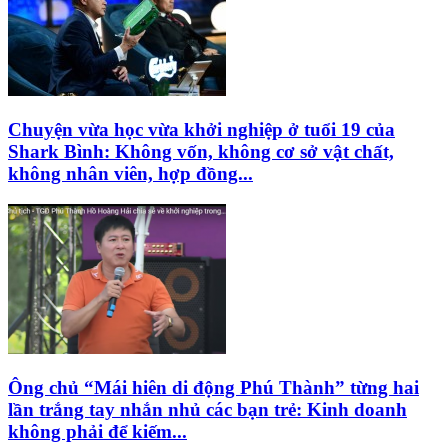
Chuyện vừa học vừa khởi nghiệp ở tuổi 19 của
Shark Bình: Không vốn, không cơ sở vật chất,
không nhân viên, hợp đồng...
Ông chủ “Mái hiên di động Phú Thành” từng hai
lần trắng tay nhắn nhủ các bạn trẻ: Kinh doanh
không phải để kiếm...