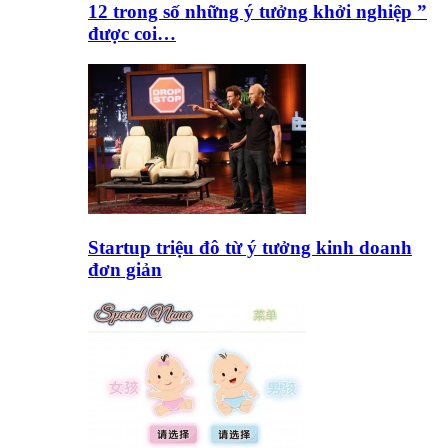
12 trong số những ý tưởng khởi nghiệp ”
được coi…
Startup triệu đô từ ý tưởng kinh doanh
đơn giản