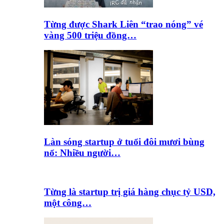
Từng được Shark Liên “trao nóng” vé
vàng 500 triệu đồng…
Làn sóng startup ở tuổi đôi mươi bùng
nổ: Nhiều người…
Từng là startup trị giá hàng chục tỷ USD,
một công…