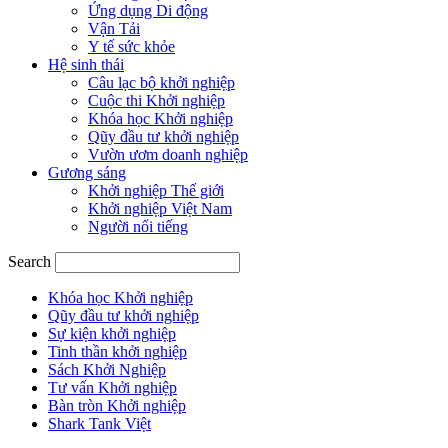
Ứng dụng Di động
Vận Tải
Y tế sức khỏe
Hệ sinh thái
Câu lạc bộ khởi nghiệp
Cuộc thi Khởi nghiệp
Khóa học Khởi nghiệp
Qũy đầu tư khởi nghiệp
Vườn ươm doanh nghiệp
Gương sáng
Khởi nghiệp Thế giới
Khởi nghiệp Việt Nam
Người nổi tiếng
Search
Khóa học Khởi nghiệp
Qũy đầu tư khởi nghiệp
Sự kiện khởi nghiệp
Tinh thần khởi nghiệp
Sách Khởi Nghiệp
Tư vấn Khởi nghiệp
Bàn tròn Khởi nghiệp
Shark Tank Việt