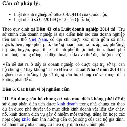
Căn cứ pháp lý:
Luật doanh nghiệp số 68/2014/QH13 của Quốc hội​;
Luật nhà ở số 65/2014/QH13 của Quốc hội​.
Theo quy định tại
Điều 43 của Luật doanh nghiệp 2014
thì “Trụ
sở chính của doanh nghiệp là địa điểm liên lạc của doanh nghiệp
trên lãnh thổ
Việt Nam
, có địa chỉ được xác định gồm số nhà,
ngách, hẻm, ngõ phố, phố, đường hoặc thôn, xóm, ấp, xã, phường,
thị trấn, huyện, quận, thị xã, thành phố thuộc tỉnh, tỉnh, thành phố
trực thuộc trung ương; số điện thoại, số fax và thư điện tử (nếu có)”.
Vấn đề đặt ra ở đây là doanh nghiệp có được đặt trụ sở tại căn
hộ chung cư hay không? Theo
Điều 6 – Luật Nhà ở năm 2014
thì
nghiêm cấm trường hợp sử dụng căn hộ chung cư vào mục đích
không phải để ở.
Điều 6. Các hành vi bị nghiêm cấm
“
11. Sử dụng căn hộ chung cư vào mục đích không phải để ở
;
sử dụng phần diện tích được
kinh doanh
trong nhà chung cư theo
dự án được phê duyệt vào mục đích kinh doanh vật liệu gây cháy,
nổ, kinh doanh dịch vụ gây ô nhiễm môi trường, tiếng ồn hoặc các
hoạt động
khác
làm ảnh hưởng đến cuộc sống của các hộ gia đình,
cá nhân trong nhà chung cư theo quy định của Chính phủ”