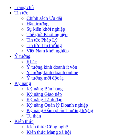
Trang chủ
Tin tức
Chính sách Ưu đãi
Hậu trường
Sự kiện khởi nghiệp
Thế giới Khởi nghiệp
Tin tức Pháp Lý
Tin tức Thị trường
Việt Nam khởi nghiệp
Ý tưởng
Khác
Ý tưởng kinh doanh ít vốn
Ý tưởng kinh doanh online
Ý tưởng mới độc lạ
Kỹ năng
Kỹ năng Bán hàng
Kỹ năng Giao tiếp
Kỹ năng Lãnh đạo
Kỹ năng Quản lý Doanh nghiệp
Kỹ năng Đàm phán Thương lượng
Tu thân
Kiến thức
Kiến thức Công nghệ
Kiến thức Mạng xã hội