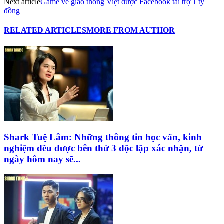
Next article
Game về giao thông Việt được Facebook tài trợ 1 tỷ
đồng
RELATED ARTICLES
MORE FROM AUTHOR
Shark Tuệ Lâm: Những thông tin học vấn, kinh
nghiệm đều được bên thứ 3 độc lập xác nhận, từ
ngày hôm nay sẽ...