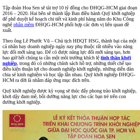
Tập đoàn Hoa Sen sẽ tài trợ 10 tỷ đồng cho ĐHQG-HCM giai đoạn
2016 – 2020. Hai bên sẽ thành lập Ban điều hành Quỹ khởi nghiệp
để phê duyệt kế hoạch chi tiết và kinh phí hàng năm do Khu Công
nghệ
phần mềm
ĐHQG-HCM phối hợp các đơn vị liên quan đề
xuất.
Theo ông Lê Phước Vũ – Chủ tịch HĐQT HSG, thành bại của một
cá nhân hay doanh nghiệp ngày nay phụ thuộc rất nhiều vào năng
lực đổi mới sáng tạo. Để có được năng lực đổi mới sáng tạo, hơn
bao giờ hết chúng ta cần một môi trường khích lệ
tinh thần khởi
nghiệp
, trong đó có những chính sách hỗ trợ, những thiết chế tạo
điều kiện thuận lợi cho doanh nghiệp khởi nghiệp, những diễn đàn
chia sẻ kinh nghiệm và học tập lẫn nhau. Quỹ khởi nghiệp ĐHQG-
HCM ra đời là nhằm đáp ứng mục đích trên.
Quỹ khởi nghiệp được kỳ vọng sẽ thúc đẩy phong trào khởi nghiệp,
khơi dậy đam mê, bồi dưỡng năng lực cho các bạn trẻ trên con
đường khởi nghiệp.