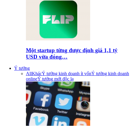
Một startup từng được định giá 1,1 tỷ
USD vừa đóng…
Ý tưởng
All
Khác
Ý tưởng kinh doanh ít vốn
Ý tưởng kinh doanh
online
Ý tưởng mới độc lạ