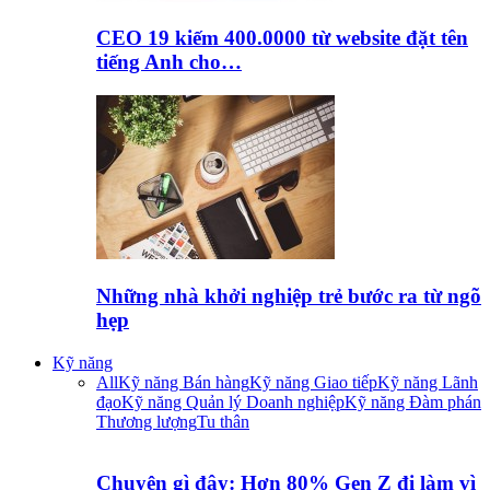
CEO 19 kiếm 400.0000 từ website đặt tên
tiếng Anh cho…
Những nhà khởi nghiệp trẻ bước ra từ ngõ
hẹp
Kỹ năng
All
Kỹ năng Bán hàng
Kỹ năng Giao tiếp
Kỹ năng Lãnh
đạo
Kỹ năng Quản lý Doanh nghiệp
Kỹ năng Đàm phán
Thương lượng
Tu thân
Chuyện gì đây: Hơn 80% Gen Z đi làm vì