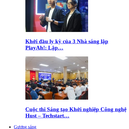
Khởi đầu ly kỳ của 3 Nhà sáng lập
PlayAh!: Lập…
Cuộc thi Sáng tạo Khởi nghiệp Công nghệ
Hust – Techstart…
Gương sáng