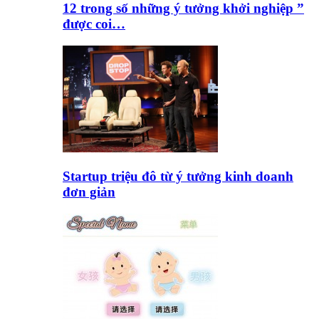
12 trong số những ý tưởng khởi nghiệp ”
được coi…
Startup triệu đô từ ý tưởng kinh doanh
đơn giản