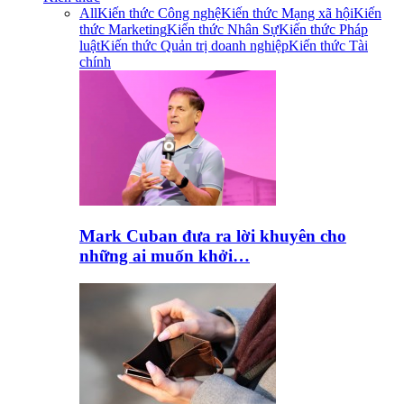
All
Kiến thức Công nghệ
Kiến thức Mạng xã hội
Kiến
thức Marketing
Kiến thức Nhân Sự
Kiến thức Pháp
luật
Kiến thức Quản trị doanh nghiệp
Kiến thức Tài
chính
Mark Cuban đưa ra lời khuyên cho
những ai muốn khởi…