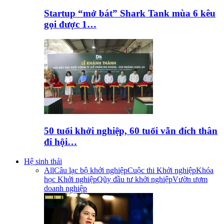
Startup “mở bát” Shark Tank mùa 6 kêu
gọi được 1…
50 tuổi khởi nghiệp, 60 tuổi vẫn đích thân
đi hội…
Hệ sinh thái
All
Câu lạc bộ khởi nghiệp
Cuộc thi Khởi nghiệp
Khóa
học Khởi nghiệp
Qũy đầu tư khởi nghiệp
Vườn ươm
doanh nghiệp