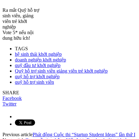
Ra mắt Quỹ hỗ trợ
sinh viên, giảng
viên trẻ khởi
nghiệp
Vote 5* nếu nội
dung hữu ích!
TAGS
hệ sinh thái khởi nghiệp
doanh nghiệp khởi nghiệp
quỹ đầu tư khởi nghiệp
Quỹ hỗ trợ sinh viên giảng viên trẻ khởi nghiệp
quỹ hỗ trợ khởi nghiệp
quỹ hỗ trợ sinh viên
SHARE
Facebook
Twitter
Previous article
Phát động Cuộc thi “Startup Student Ideas” lần thứ I