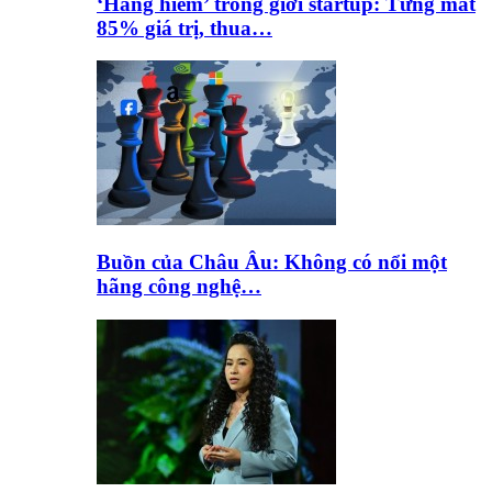
‘Hàng hiếm’ trong giới startup: Từng mất
85% giá trị, thua…
Buồn của Châu Âu: Không có nổi một
hãng công nghệ…