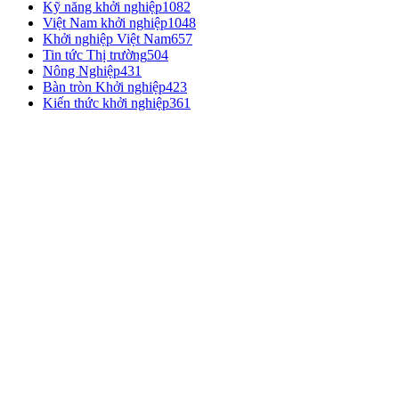
Kỹ năng khởi nghiệp
1082
Việt Nam khởi nghiệp
1048
Khởi nghiệp Việt Nam
657
Tin tức Thị trường
504
Nông Nghiệp
431
Bàn tròn Khởi nghiệp
423
Kiến thức khởi nghiệp
361