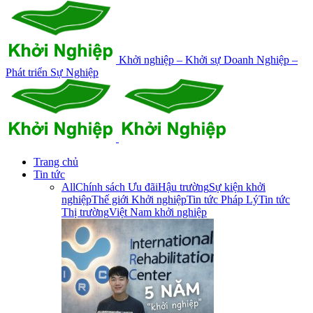
Khởi nghiệp – Khởi sự Doanh Nghiệp –
Phát triển Sự Nghiệp
Trang chủ
Tin tức
All
Chính sách Ưu đãi
Hậu trường
Sự kiện khởi
nghiệp
Thế giới Khởi nghiệp
Tin tức Pháp Lý
Tin tức
Thị trường
Việt Nam khởi nghiệp