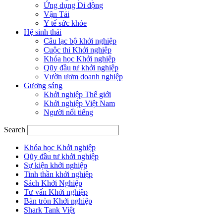
Ứng dụng Di động
Vận Tải
Y tế sức khỏe
Hệ sinh thái
Câu lạc bộ khởi nghiệp
Cuộc thi Khởi nghiệp
Khóa học Khởi nghiệp
Qũy đầu tư khởi nghiệp
Vườn ươm doanh nghiệp
Gương sáng
Khởi nghiệp Thế giới
Khởi nghiệp Việt Nam
Người nổi tiếng
Search
Khóa học Khởi nghiệp
Qũy đầu tư khởi nghiệp
Sự kiện khởi nghiệp
Tinh thần khởi nghiệp
Sách Khởi Nghiệp
Tư vấn Khởi nghiệp
Bàn tròn Khởi nghiệp
Shark Tank Việt