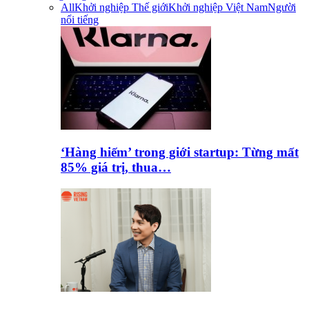
All
Khởi nghiệp Thế giới
Khởi nghiệp Việt Nam
Người
nổi tiếng
‘Hàng hiếm’ trong giới startup: Từng mất
85% giá trị, thua…