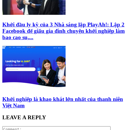
Khởi đầu ly kỳ của 3 Nhà sáng lập PlayAh!: Lập 2
Facebook để giấu gia đình chuyện khởi nghiệp làm
bao cao su,...
Khởi nghiệp là khao khát lớn nhất của thanh niên
Việt Nam
LEAVE A REPLY