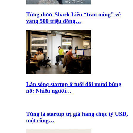
Từng được Shark Liên “trao nóng” vé
vàng 500 triệu đồng…
Làn sóng startup ở tuổi đôi mươi bùng
nổ: Nhiều người…
Từng là startup trị giá hàng chục tỷ USD,
một công…