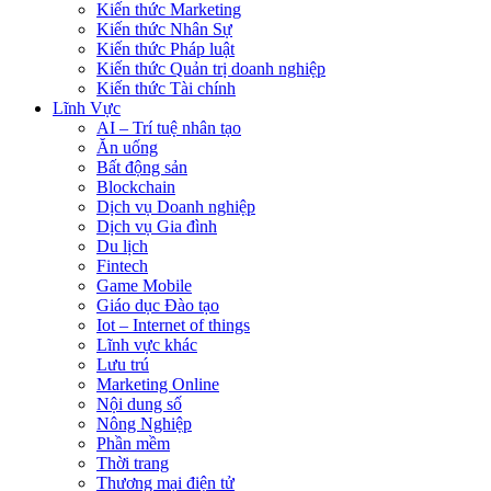
Kiến thức Marketing
Kiến thức Nhân Sự
Kiến thức Pháp luật
Kiến thức Quản trị doanh nghiệp
Kiến thức Tài chính
Lĩnh Vực
AI – Trí tuệ nhân tạo
Ăn uống
Bất động sản
Blockchain
Dịch vụ Doanh nghiệp
Dịch vụ Gia đình
Du lịch
Fintech
Game Mobile
Giáo dục Đào tạo
Iot – Internet of things
Lĩnh vực khác
Lưu trú
Marketing Online
Nội dung số
Nông Nghiệp
Phần mềm
Thời trang
Thương mại điện tử