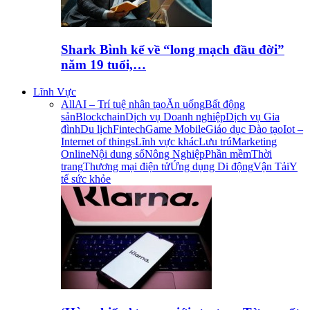
Shark Bình kể về “long mạch đầu đời”
năm 19 tuổi,…
Lĩnh Vực
All
AI – Trí tuệ nhân tạo
Ăn uống
Bất động
sản
Blockchain
Dịch vụ Doanh nghiệp
Dịch vụ Gia
đình
Du lịch
Fintech
Game Mobile
Giáo dục Đào tạo
Iot –
Internet of things
Lĩnh vực khác
Lưu trú
Marketing
Online
Nội dung số
Nông Nghiệp
Phần mềm
Thời
trang
Thương mại điện tử
Ứng dụng Di động
Vận Tải
Y
tế sức khỏe