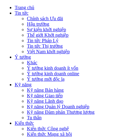
Trang chủ
Tin tức
Chính sách Ưu đãi
Hậu trường
Sự kiện khởi nghiệp
Thế giới Khởi nghiệp
Tin tức Pháp Lý
Tin tức Thị trường
Việt Nam khởi nghiệp
Ý tưởng
Khác
Ý tưởng kinh doanh ít vốn
Ý tưởng kinh doanh online
Ý tưởng mới độc lạ
Kỹ năng
Kỹ năng Bán hàng
Kỹ năng Giao tiếp
Kỹ năng Lãnh đạo
Kỹ năng Quản lý Doanh nghiệp
Kỹ năng Đàm phán Thương lượng
Tu thân
Kiến thức
Kiến thức Công nghệ
Kiến thức Mạng xã hội