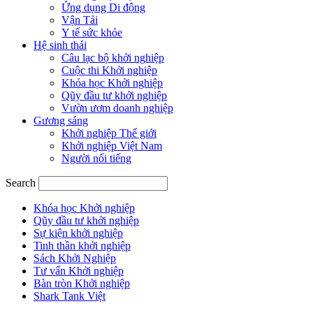
Ứng dụng Di động
Vận Tải
Y tế sức khỏe
Hệ sinh thái
Câu lạc bộ khởi nghiệp
Cuộc thi Khởi nghiệp
Khóa học Khởi nghiệp
Qũy đầu tư khởi nghiệp
Vườn ươm doanh nghiệp
Gương sáng
Khởi nghiệp Thế giới
Khởi nghiệp Việt Nam
Người nổi tiếng
Search
Khóa học Khởi nghiệp
Qũy đầu tư khởi nghiệp
Sự kiện khởi nghiệp
Tinh thần khởi nghiệp
Sách Khởi Nghiệp
Tư vấn Khởi nghiệp
Bàn tròn Khởi nghiệp
Shark Tank Việt