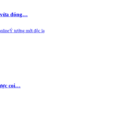
D vừa đóng…
nline
Ý tưởng mới độc lạ
được coi…