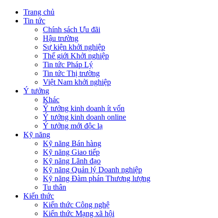
Trang chủ
Tin tức
Chính sách Ưu đãi
Hậu trường
Sự kiện khởi nghiệp
Thế giới Khởi nghiệp
Tin tức Pháp Lý
Tin tức Thị trường
Việt Nam khởi nghiệp
Ý tưởng
Khác
Ý tưởng kinh doanh ít vốn
Ý tưởng kinh doanh online
Ý tưởng mới độc lạ
Kỹ năng
Kỹ năng Bán hàng
Kỹ năng Giao tiếp
Kỹ năng Lãnh đạo
Kỹ năng Quản lý Doanh nghiệp
Kỹ năng Đàm phán Thương lượng
Tu thân
Kiến thức
Kiến thức Công nghệ
Kiến thức Mạng xã hội