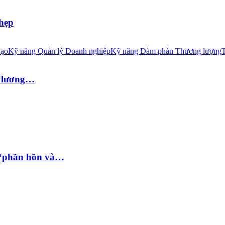
 hẹp
đạo
Kỹ năng Quản lý Doanh nghiệp
Kỹ năng Đàm phán Thương lượng
T
 “lương…
 “phần hồn và…