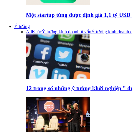
Một startup từng được định giá 1,1 tỷ US
Ý tưởng
All
Khác
Ý tưởng kinh doanh ít vốn
Ý tưởng kinh doanh o
12 trong số những ý tưởng khởi nghiệp ” 