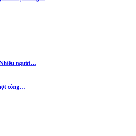
: Nhiều người…
 một công…