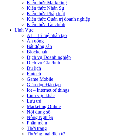
Kiến thức Marketing
Kiến thức Nhân Sự
Kiến thức Pháp luật
Kiến thức Quản trị doanh nghiệp
Kiến thức Tài chính
Lĩnh Vực
AI – Trí tuệ nhân tạo
Ăn uống
Bất động sản
Blockchain
Dịch vụ Doanh nghiệp
Dịch vụ Gia đình
Du lịch
Fintech
Game Mobile
Giáo dục Đào tạo
Iot – Internet of things
Lĩnh vực khác
Lưu trú
Marketing Online
Nội dung số
Nông Nghiệp
Phần mềm
Thời trang
Thương mại điện tử