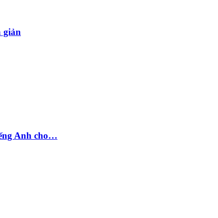
n giản
tiếng Anh cho…