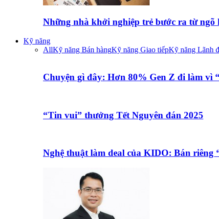
Những nhà khởi nghiệp trẻ bước ra từ ngõ
Kỹ năng
All
Kỹ năng Bán hàng
Kỹ năng Giao tiếp
Kỹ năng Lãnh 
Chuyện gì đây: Hơn 80% Gen Z đi làm vì
“Tin vui” thưởng Tết Nguyên đán 2025
Nghệ thuật làm deal của KIDO: Bán riêng