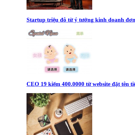
Startup triệu đô từ ý tưởng kinh doanh đơ
CEO 19 kiếm 400.0000 từ website đặt tên 