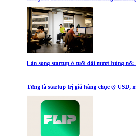
Làn sóng startup ở tuổi đôi mươi bùng nổ
Từng là startup trị giá hàng chục tỷ USD,