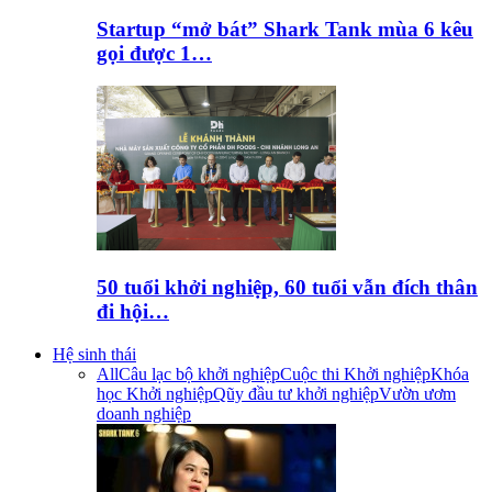
Startup “mở bát” Shark Tank mùa 6 kêu
gọi được 1…
50 tuổi khởi nghiệp, 60 tuổi vẫn đích thân
đi hội…
Hệ sinh thái
All
Câu lạc bộ khởi nghiệp
Cuộc thi Khởi nghiệp
Khóa
học Khởi nghiệp
Qũy đầu tư khởi nghiệp
Vườn ươm
doanh nghiệp