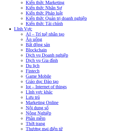
Kiến thức Marketing
Kiến thức Nhân Sự
Kiến thức Pháp luật
Kiến thức Quản trị doanh nghiệp
Kiến thức Tài chính
Lĩnh Vực
AI – Trí tuệ nhân tạo
Ăn uống
Bất động sản
Blockchain
Dịch vụ Doanh nghiệp
Dịch vụ Gia đình
Du lịch
Fintech
Game Mobile
Giáo dục Đào tạo
Iot – Internet of things
Lĩnh vực khác
Lưu trú
Marketing Online
Nội dung số
Nông Nghiệp
Phần mềm
Thời trang
Thương mại điện tử