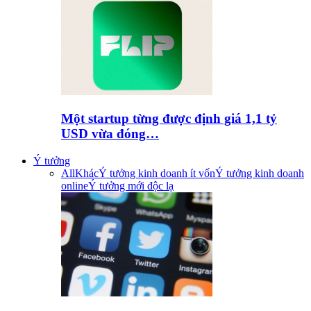
Một startup từng được định giá 1,1 tỷ
USD vừa đóng…
Ý tưởng
All
Khác
Ý tưởng kinh doanh ít vốn
Ý tưởng kinh doanh
online
Ý tưởng mới độc lạ