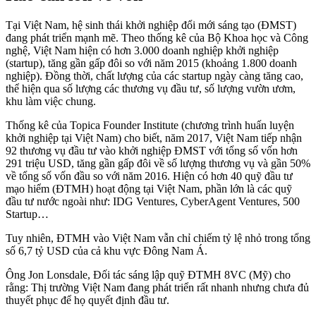
Tại Việt Nam, hệ sinh thái khởi nghiệp đổi mới sáng tạo (ĐMST)
đang phát triển mạnh mẽ. Theo thống kê của Bộ Khoa học và Công
nghệ, Việt Nam hiện có hơn 3.000 doanh nghiệp khởi nghiệp
(startup), tăng gần gấp đôi so với năm 2015 (khoảng 1.800 doanh
nghiệp). Đồng thời, chất lượng của các startup ngày càng tăng cao,
thể hiện qua số lượng các thương vụ đầu tư, số lượng vườn ươm,
khu làm việc chung.
Thống kê của Topica Founder Institute (chương trình huấn luyện
khởi nghiệp tại Việt Nam) cho biết, năm 2017, Việt Nam tiếp nhận
92 thương vụ đầu tư vào khởi nghiệp ĐMST với tổng số vốn hơn
291 triệu USD, tăng gần gấp đôi về số lượng thương vụ và gần 50%
về tổng số vốn đầu so với năm 2016. Hiện có hơn 40 quỹ đầu tư
mạo hiểm (ĐTMH) hoạt động tại Việt Nam, phần lớn là các quỹ
đầu tư nước ngoài như: IDG Ventures, CyberAgent Ventures, 500
Startup…
Tuy nhiên, ĐTMH vào Việt Nam vẫn chỉ chiếm tỷ lệ nhỏ trong tổng
số 6,7 tỷ USD của cả khu vực Đông Nam Á.
Ông Jon Lonsdale, Đối tác sáng lập quỹ ĐTMH 8VC (Mỹ) cho
rằng: Thị trường Việt Nam đang phát triển rất nhanh nhưng chưa đủ
thuyết phục để họ quyết định đầu tư.