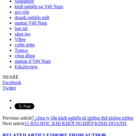
Singapore
khởi nghiệp tại Việt Nam
gọi vốn
doanh nghiệp mới
startup Việt Nam
bạn trẻ
sáng tạo
VBee
vườn ươm
Topica
cộng đồng
startup ở Việt Nam
Edu2review
SHARE
Facebook
Twitter
Previous article
7 công ty lớn khởi nghiệp từ những thứ không tưởng
Next article
11 BÀI HỌC KHI KHỞI NGHIỆP KINH DOANH
RELATED ARTICLES
MORE FROM AUTHOR