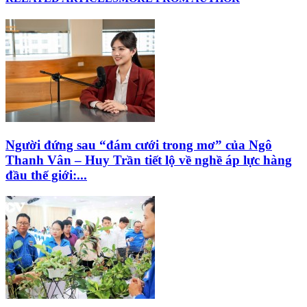
Người đứng sau “đám cưới trong mơ” của Ngô
Thanh Vân – Huy Trần tiết lộ về nghề áp lực hàng
đầu thế giới:...