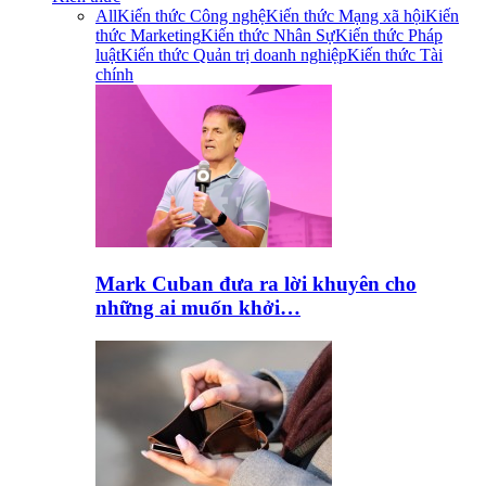
All
Kiến thức Công nghệ
Kiến thức Mạng xã hội
Kiến
thức Marketing
Kiến thức Nhân Sự
Kiến thức Pháp
luật
Kiến thức Quản trị doanh nghiệp
Kiến thức Tài
chính
Mark Cuban đưa ra lời khuyên cho
những ai muốn khởi…