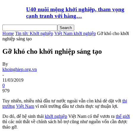
U40 nuôi mộng khởi nghiệp, tham vọng
cạnh tranh với hàng…
Home
Tin tức Khởi nghiệp
Việt Nam khởi nghiệp
Gỡ khó cho khởi
nghiệp sáng tạo
Gỡ khó cho khởi nghiệp sáng tạo
By
khoinghiep.org.vn
-
11/03/2019
0
979
Tuy nhiên, nhiều nhà đầu tư nước ngoài vẫn còn khá dè dặt với
thị
trường
Việt Nam
vì môi trường đầu tư chưa thực sự thuận lợi.
Do đó, để hệ sinh thái
khởi nghiệp
Việt Nam có thể vươn ra
thế giới
thì các nút thắt về chính sách hỗ trợ cũng như nguồn vốn cần được
tháo gỡ.