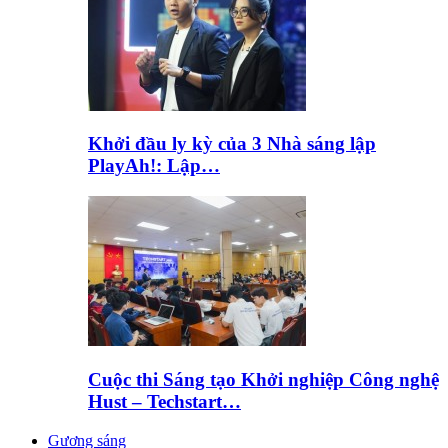
Khởi đầu ly kỳ của 3 Nhà sáng lập
PlayAh!: Lập…
Cuộc thi Sáng tạo Khởi nghiệp Công nghệ
Hust – Techstart…
Gương sáng