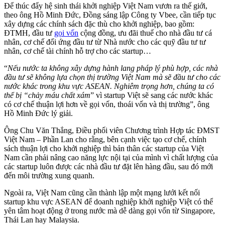
Để thúc đẩy hệ sinh thái khởi nghiệp Việt Nam vươn ra thế giới,
theo ông Hồ Minh Đức, Đồng sáng lập Công ty Vbee, cần tiếp tục
xây dựng các chính sách đặc thù cho khởi nghiệp, bao gồm:
ĐTMH, đầu tư
gọi vốn
cộng đồng, ưu đãi thuế cho nhà đầu tư cá
nhân, cơ chế đối ứng đầu tư từ Nhà nước cho các quỹ đầu tư tư
nhân, cơ chế tài chính hỗ trợ cho các startup…
“
Nếu nước ta không xây dựng hành lang pháp lý phù hợp, các nhà
đầu tư sẽ không lựa chọn thị trường Việt Nam mà sẽ đầu tư cho các
nước khác trong khu vực ASEAN. Nghiêm trọng hơn, chúng ta có
thể bị “chảy máu chất xám
” vì startup Việt sẽ sang các nước khác
có cơ chế thuận lợi hơn về gọi vốn, thoái vốn và thị trường”, ông
Hồ Minh Đức lý giải.
Ông Chu Văn Thắng, Điều phối viên Chương trình Hợp tác ĐMST
Việt Nam – Phần Lan cho rằng, bên cạnh việc tạo cơ chế, chính
sách thuận lợi cho khởi nghiệp thì bản thân các startup của Việt
Nam cần phải nâng cao năng lực nội tại của mình vì chất lượng của
các startup luôn được các nhà đầu tư đặt lên hàng đầu, sau đó mới
đến môi trường xung quanh.
Ngoài ra, Việt Nam cũng cần thành lập một mạng lưới kết nối
startup khu vực ASEAN để doanh nghiệp khởi nghiệp Việt có thể
yên tâm hoạt động ở trong nước mà dễ dàng gọi vốn từ Singapore,
Thái Lan hay Malaysia.