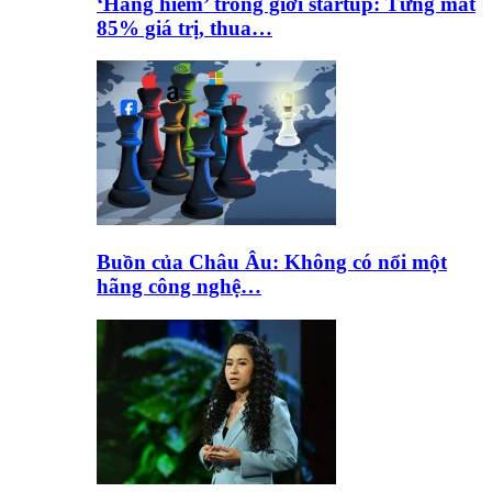
‘Hàng hiếm’ trong giới startup: Từng mất
85% giá trị, thua…
Buồn của Châu Âu: Không có nổi một
hãng công nghệ…