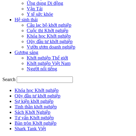
Ứng dụng Di động
Vận Tải
Y tế sức khỏe
Hệ sinh thái
Câu lạc bộ khởi nghiệp
Cuộc thi Khởi nghiệp
Khóa học Khởi nghiệp
Qũy đầu tư khởi nghiệp
Vườn ươm doanh nghiệp
Gương sáng
Khởi nghiệp Thế giới
Khởi nghiệp Việt Nam
Người nổi tiếng
Search
Khóa học Khởi nghiệp
Qũy đầu tư khởi nghiệp
Sự kiện khởi nghiệp
Tinh thần khởi nghiệp
Sách Khởi Nghiệp
Tư vấn Khởi nghiệp
Bàn tròn Khởi nghiệp
Shark Tank Việt