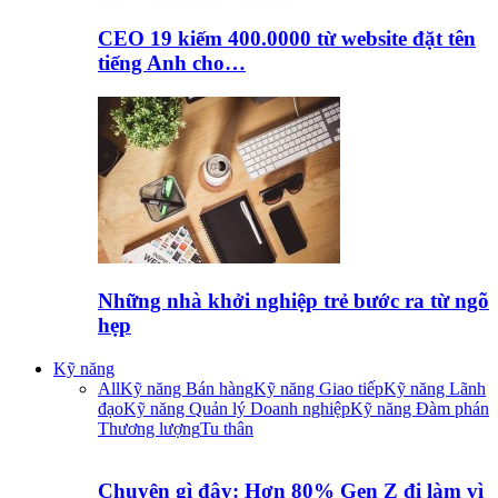
CEO 19 kiếm 400.0000 từ website đặt tên
tiếng Anh cho…
Những nhà khởi nghiệp trẻ bước ra từ ngõ
hẹp
Kỹ năng
All
Kỹ năng Bán hàng
Kỹ năng Giao tiếp
Kỹ năng Lãnh
đạo
Kỹ năng Quản lý Doanh nghiệp
Kỹ năng Đàm phán
Thương lượng
Tu thân
Chuyện gì đây: Hơn 80% Gen Z đi làm vì