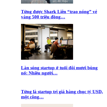
Từng được Shark Liên “trao nóng” vé
vàng 500 triệu đồng…
Làn sóng startup ở tuổi đôi mươi bùng
nổ: Nhiều người…
Từng là startup trị giá hàng chục tỷ USD,
một công…