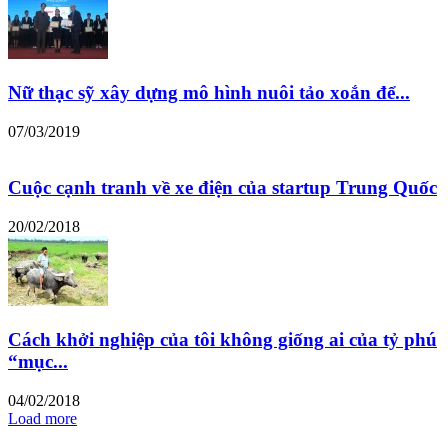
Nữ thạc sỹ xây dựng mô hình nuôi tảo xoắn để...
07/03/2019
Cuộc cạnh tranh về xe điện của startup Trung Quốc
20/02/2018
Cách khởi nghiệp của tôi không giống ai của tỷ phú
“mục...
04/02/2018
Load more