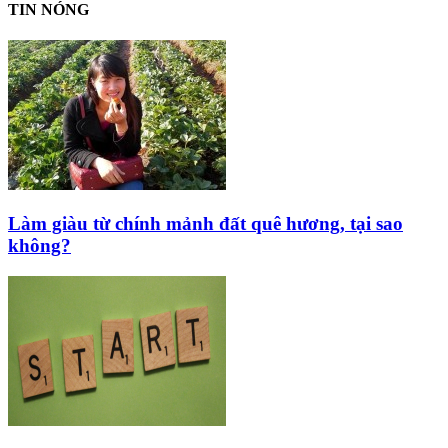
TIN NÓNG
Làm giàu từ chính mảnh đất quê hương, tại sao
không?