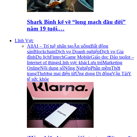
Shark Bình kể về “long mạch đầu đời”
năm 19 tuổi,…
Lĩnh Vực
All
AI – Trí tuệ nhân tạo
Ăn uống
Bất động
sản
Blockchain
Dịch vụ Doanh nghiệp
Dịch vụ Gia
đình
Du lịch
Fintech
Game Mobile
Giáo dục Đào tạo
Iot –
Internet of things
Lĩnh vực khác
Lưu trú
Marketing
Online
Nội dung số
Nông Nghiệp
Phần mềm
Thời
trang
Thương mại điện tử
Ứng dụng Di động
Vận Tải
Y
tế sức khỏe