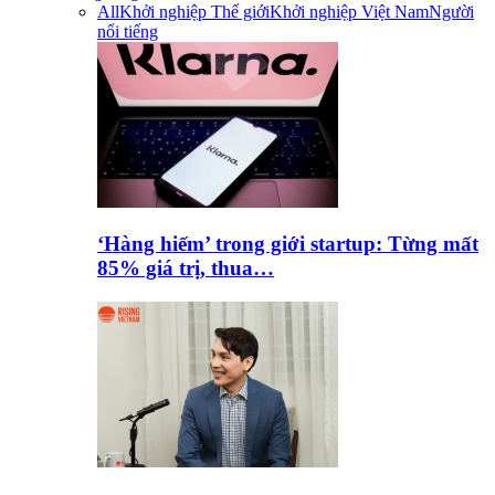
All
Khởi nghiệp Thế giới
Khởi nghiệp Việt Nam
Người
nổi tiếng
‘Hàng hiếm’ trong giới startup: Từng mất
85% giá trị, thua…