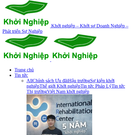
Khởi nghiệp – Khởi sự Doanh Nghiệp –
Phát triển Sự Nghiệp
Trang chủ
Tin tức
All
Chính sách Ưu đãi
Hậu trường
Sự kiện khởi
nghiệp
Thế giới Khởi nghiệp
Tin tức Pháp Lý
Tin tức
Thị trường
Việt Nam khởi nghiệp