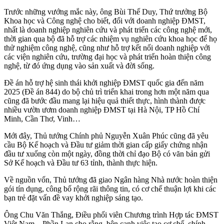
Trước những vướng mắc này, ông Bùi Thế Duy, Thứ trưởng Bộ
Khoa học và Công nghệ cho biết, đối với doanh nghiệp ÐMST,
nhất là doanh nghiệp nghiên cứu và phát triển các công nghệ mới,
thời gian qua bộ đã hỗ trợ các nhiệm vụ nghiên cứu khoa học để họ
thử nghiệm công nghệ, cũng như hỗ trợ kết nối doanh nghiệp với
các viện nghiên cứu, trường đại học và phát triển hoàn thiện công
nghệ, từ đó ứng dụng vào sản xuất và đời sống.
Ðề án hỗ trợ hệ sinh thái khởi nghiệp ÐMST quốc gia đến năm
2025 (Ðề án 844) do bộ chủ trì triển khai trong hơn một năm qua
cũng đã bước đầu mang lại hiệu quả thiết thực, hình thành được
nhiều vườn ươm doanh nghiệp ĐMST tại Hà Nội, TP Hồ Chí
Minh, Cần Thơ, Vinh…
Mới đây, Thủ tướng Chính phủ Nguyễn Xuân Phúc cũng đã yêu
cầu Bộ Kế hoạch và Đầu tư giảm thời gian cấp giấy chứng nhận
đầu tư xuống còn một ngày, đồng thời chỉ đạo Bộ có văn bản gửi
Sở Kế hoạch và Đầu tư 63 tỉnh, thành thực hiện.
Về nguồn vốn, Thủ tướng đã giao Ngân hàng Nhà nước hoàn thiện
gói tín dụng, công bố rộng rãi thông tin, có cơ chế thuận lợi khi các
bạn trẻ đặt vấn đề vay khởi nghiệp sáng tạo.
Ông Chu Văn Thắng, Điều phối viên Chương trình Hợp tác ĐMST
Việt Nam – Phần Lan cho rằng, bên cạnh việc tạo cơ chế, chính