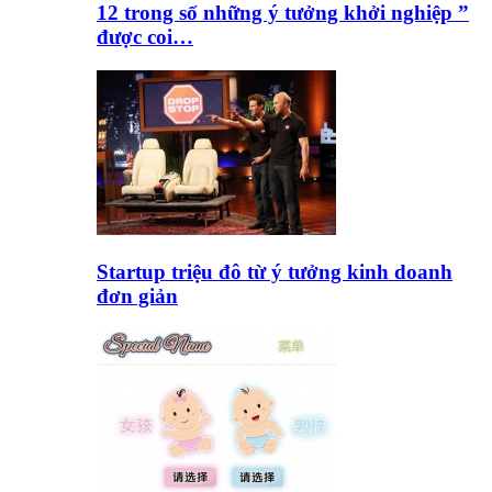
12 trong số những ý tưởng khởi nghiệp ”
được coi…
Startup triệu đô từ ý tưởng kinh doanh
đơn giản