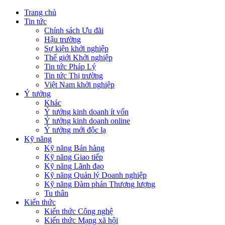
Trang chủ
Tin tức
Chính sách Ưu đãi
Hậu trường
Sự kiện khởi nghiệp
Thế giới Khởi nghiệp
Tin tức Pháp Lý
Tin tức Thị trường
Việt Nam khởi nghiệp
Ý tưởng
Khác
Ý tưởng kinh doanh ít vốn
Ý tưởng kinh doanh online
Ý tưởng mới độc lạ
Kỹ năng
Kỹ năng Bán hàng
Kỹ năng Giao tiếp
Kỹ năng Lãnh đạo
Kỹ năng Quản lý Doanh nghiệp
Kỹ năng Đàm phán Thương lượng
Tu thân
Kiến thức
Kiến thức Công nghệ
Kiến thức Mạng xã hội