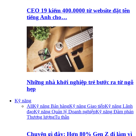
CEO 19 kiếm 400.0000 từ website đặt tên
tiếng Anh cho…
Những nhà khởi nghiệp trẻ bước ra từ ngõ
hẹp
Kỹ năng
All
Kỹ năng Bán hàng
Kỹ năng Giao tiếp
Kỹ năng Lãnh
đạo
Kỹ năng Quản lý Doanh nghiệp
Kỹ năng Đàm phán
Thương lượng
Tu thân
Chuyện gì đây: Hơn 80% Gen Z đi làm vì