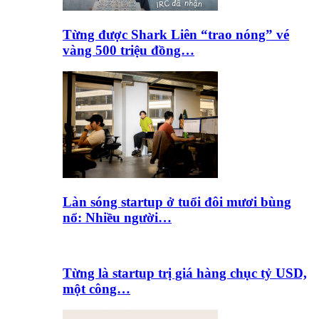
Từng được Shark Liên “trao nóng” vé
vàng 500 triệu đồng…
Làn sóng startup ở tuổi đôi mươi bùng
nổ: Nhiều người…
Từng là startup trị giá hàng chục tỷ USD,
một công…