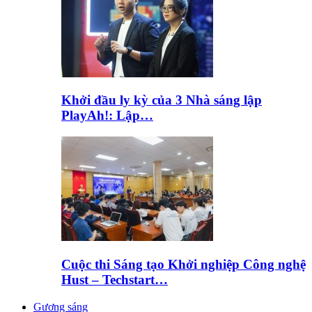
Khởi đầu ly kỳ của 3 Nhà sáng lập
PlayAh!: Lập…
Cuộc thi Sáng tạo Khởi nghiệp Công nghệ
Hust – Techstart…
Gương sáng