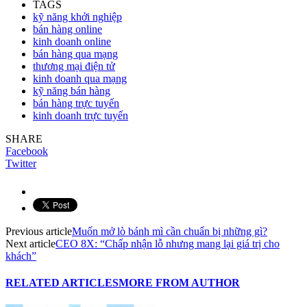
TAGS
kỹ năng khởi nghiệp
bán hàng online
kinh doanh online
bán hàng qua mạng
thương mại điện tử
kinh doanh qua mạng
kỹ năng bán hàng
bán hàng trực tuyến
kinh doanh trực tuyến
SHARE
Facebook
Twitter
Previous article
Muốn mở lò bánh mì cần chuẩn bị những gì?
Next article
CEO 8X: “Chấp nhận lỗ nhưng mang lại giá trị cho
khách”
RELATED ARTICLES
MORE FROM AUTHOR