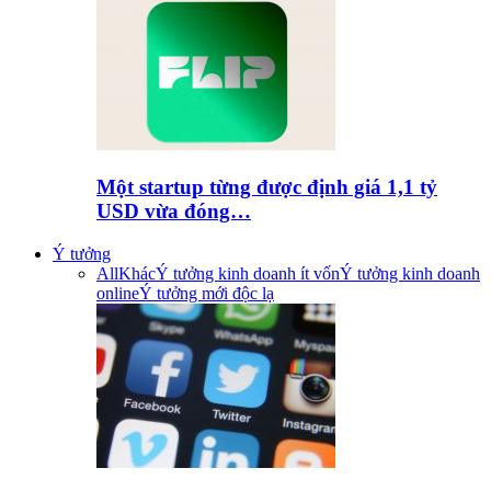
Một startup từng được định giá 1,1 tỷ
USD vừa đóng…
Ý tưởng
All
Khác
Ý tưởng kinh doanh ít vốn
Ý tưởng kinh doanh
online
Ý tưởng mới độc lạ