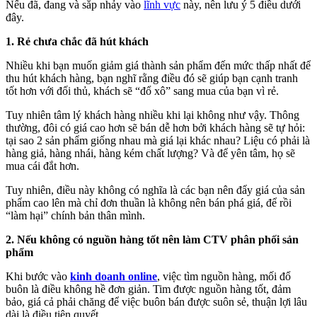
Nếu đã, đang và sắp nhảy vào
lĩnh vực
này, nên lưu ý 5 điều dưới
đây.
1. Rẻ chưa chắc đã hút khách
Nhiều khi bạn muốn giảm giá thành sản phẩm đến mức thấp nhất để
thu hút khách hàng, bạn nghĩ rằng điều đó sẽ giúp bạn cạnh tranh
tốt hơn với đối thủ, khách sẽ “đổ xô” sang mua của bạn vì rẻ.
Tuy nhiên tâm lý khách hàng nhiều khi lại không như vậy. Thông
thường, đôi có giá cao hơn sẽ bán dễ hơn bởi khách hàng sẽ tự hỏi:
tại sao 2 sản phẩm giống nhau mà giá lại khác nhau? Liệu có phải là
hàng giả, hàng nhái, hàng kém chất lượng? Và để yên tâm, họ sẽ
mua cái đắt hơn.
Tuy nhiên, điều này không có nghĩa là các bạn nên đẩy giá của sản
phẩm cao lên mà chỉ đơn thuần là không nên bán phá giá, để rồi
“làm hại” chính bản thân mình.
2. Nếu không có nguồn hàng tốt nên làm CTV phân phối sản
phẩm
Khi bước vào
kinh doanh online
, việc tìm nguồn hàng, mối đổ
buôn là điều không hề đơn giản. Tim được nguồn hàng tốt, đảm
bảo, giá cả phải chăng để việc buôn bán được suôn sẻ, thuận lợi lâu
dài là điều tiên quyết.