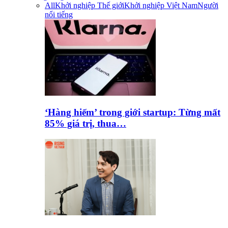
All
Khởi nghiệp Thế giới
Khởi nghiệp Việt Nam
Người
nổi tiếng
‘Hàng hiếm’ trong giới startup: Từng mất
85% giá trị, thua…