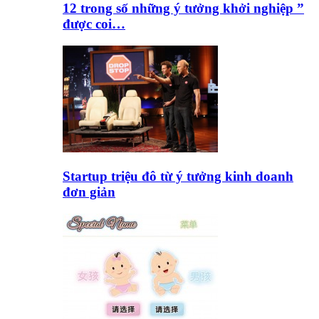
12 trong số những ý tưởng khởi nghiệp ”
được coi…
Startup triệu đô từ ý tưởng kinh doanh
đơn giản