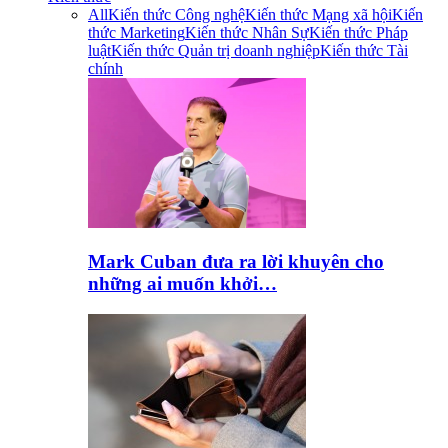
All
Kiến thức Công nghệ
Kiến thức Mạng xã hội
Kiến
thức Marketing
Kiến thức Nhân Sự
Kiến thức Pháp
luật
Kiến thức Quản trị doanh nghiệp
Kiến thức Tài
chính
Mark Cuban đưa ra lời khuyên cho
những ai muốn khởi…