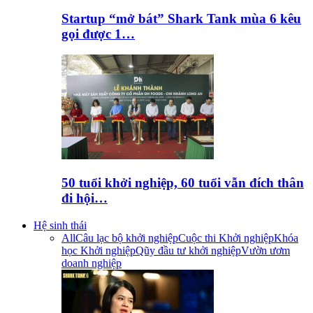
Startup “mở bát” Shark Tank mùa 6 kêu
gọi được 1…
50 tuổi khởi nghiệp, 60 tuổi vẫn đích thân
đi hội…
Hệ sinh thái
All
Câu lạc bộ khởi nghiệp
Cuộc thi Khởi nghiệp
Khóa
học Khởi nghiệp
Qũy đầu tư khởi nghiệp
Vườn ươm
doanh nghiệp