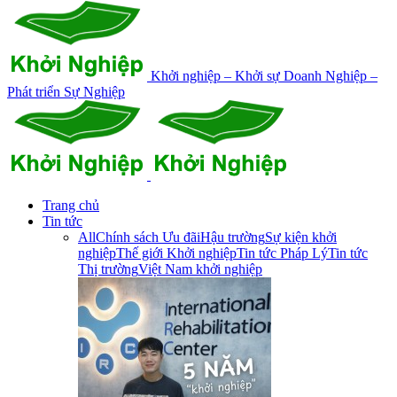
Khởi nghiệp – Khởi sự Doanh Nghiệp –
Phát triển Sự Nghiệp
Trang chủ
Tin tức
All
Chính sách Ưu đãi
Hậu trường
Sự kiện khởi
nghiệp
Thế giới Khởi nghiệp
Tin tức Pháp Lý
Tin tức
Thị trường
Việt Nam khởi nghiệp