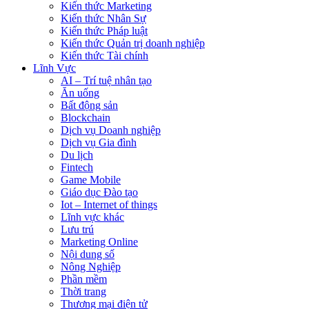
Kiến thức Marketing
Kiến thức Nhân Sự
Kiến thức Pháp luật
Kiến thức Quản trị doanh nghiệp
Kiến thức Tài chính
Lĩnh Vực
AI – Trí tuệ nhân tạo
Ăn uống
Bất động sản
Blockchain
Dịch vụ Doanh nghiệp
Dịch vụ Gia đình
Du lịch
Fintech
Game Mobile
Giáo dục Đào tạo
Iot – Internet of things
Lĩnh vực khác
Lưu trú
Marketing Online
Nội dung số
Nông Nghiệp
Phần mềm
Thời trang
Thương mại điện tử