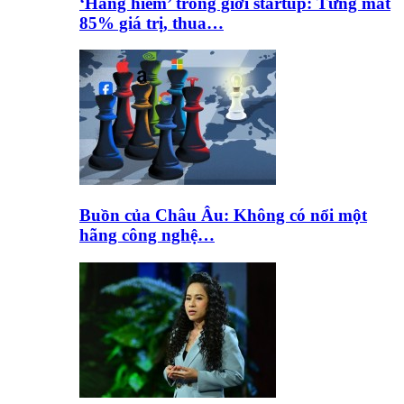
‘Hàng hiếm’ trong giới startup: Từng mất
85% giá trị, thua…
Buồn của Châu Âu: Không có nổi một
hãng công nghệ…