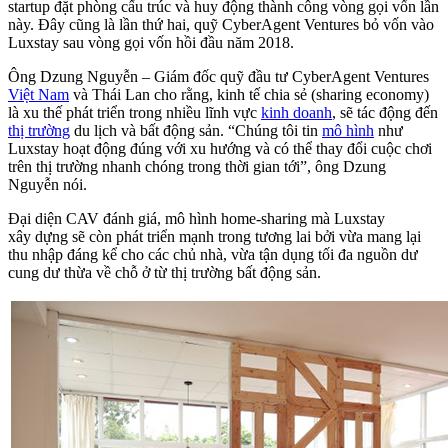
startup đặt phòng cấu trúc và huy động thành công vòng gọi vốn lần
này. Đây cũng là lần thứ hai, quỹ CyberAgent Ventures bỏ vốn vào
Luxstay sau vòng gọi vốn hồi đầu năm 2018.
Ông Dzung Nguyễn – Giám đốc quỹ đầu tư CyberAgent Ventures
Việt Nam
và Thái Lan cho rằng, kinh tế chia sẻ (sharing economy)
là xu thế phát triển trong nhiều lĩnh vực
kinh doanh
, sẽ tác động đến
thị trường
du lịch và bất động sản. “Chúng tôi tin
mô hình
như
Luxstay hoạt động đúng với xu hướng và có thể thay đổi cuộc chơi
trên thị trường nhanh chóng trong thời gian tới”, ông Dzung
Nguyễn nói.
Đại diện CAV đánh giá, mô hình home-sharing mà Luxstay
xây dựng sẽ còn phát triển mạnh trong tương lai bởi vừa mang lại
thu nhập đáng kể cho các chủ nhà, vừa tận dụng tối đa nguồn dư
cung dư thừa về chỗ ở từ thị trường bất động sản.