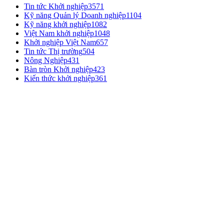
Tin tức Khởi nghiệp
3571
Kỹ năng Quản lý Doanh nghiệp
1104
Kỹ năng khởi nghiệp
1082
Việt Nam khởi nghiệp
1048
Khởi nghiệp Việt Nam
657
Tin tức Thị trường
504
Nông Nghiệp
431
Bàn tròn Khởi nghiệp
423
Kiến thức khởi nghiệp
361