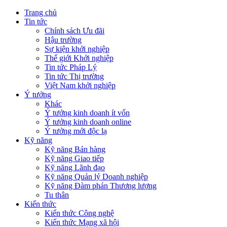
Trang chủ
Tin tức
Chính sách Ưu đãi
Hậu trường
Sự kiện khởi nghiệp
Thế giới Khởi nghiệp
Tin tức Pháp Lý
Tin tức Thị trường
Việt Nam khởi nghiệp
Ý tưởng
Khác
Ý tưởng kinh doanh ít vốn
Ý tưởng kinh doanh online
Ý tưởng mới độc lạ
Kỹ năng
Kỹ năng Bán hàng
Kỹ năng Giao tiếp
Kỹ năng Lãnh đạo
Kỹ năng Quản lý Doanh nghiệp
Kỹ năng Đàm phán Thương lượng
Tu thân
Kiến thức
Kiến thức Công nghệ
Kiến thức Mạng xã hội