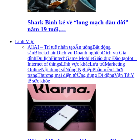
Shark Bình kể về “long mạch đầu đời”
năm 19 tuổi,…
Lĩnh Vực
All
AI – Trí tuệ nhân tạo
Ăn uống
Bất động
sản
Blockchain
Dịch vụ Doanh nghiệp
Dịch vụ Gia
đình
Du lịch
Fintech
Game Mobile
Giáo dục Đào tạo
Iot –
Internet of things
Lĩnh vực khác
Lưu trú
Marketing
Online
Nội dung số
Nông Nghiệp
Phần mềm
Thời
trang
Thương mại điện tử
Ứng dụng Di động
Vận Tải
Y
tế sức khỏe