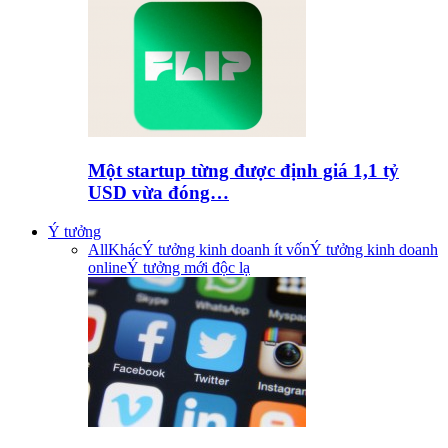
Một startup từng được định giá 1,1 tỷ
USD vừa đóng…
Ý tưởng
All
Khác
Ý tưởng kinh doanh ít vốn
Ý tưởng kinh doanh
online
Ý tưởng mới độc lạ