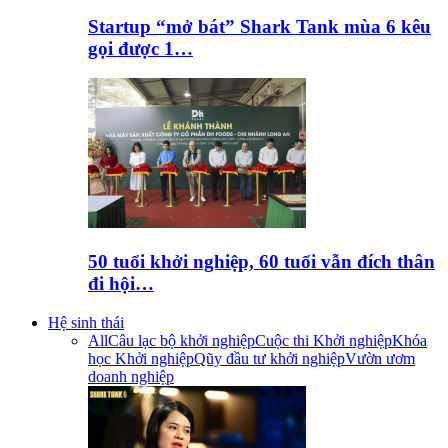
Startup “mở bát” Shark Tank mùa 6 kêu
gọi được 1…
50 tuổi khởi nghiệp, 60 tuổi vẫn đích thân
đi hội…
Hệ sinh thái
All
Câu lạc bộ khởi nghiệp
Cuộc thi Khởi nghiệp
Khóa
học Khởi nghiệp
Qũy đầu tư khởi nghiệp
Vườn ươm
doanh nghiệp