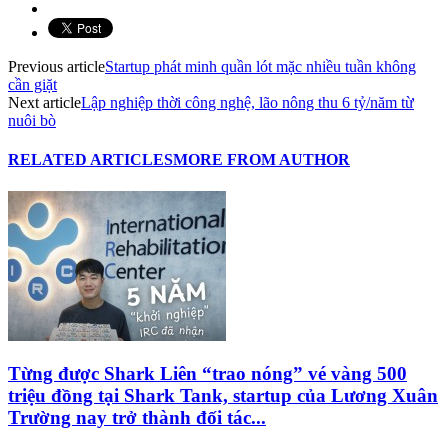
Previous article
Startup phát minh quần lót mặc nhiều tuần không
cần giặt
Next article
Lập nghiệp thời công nghệ, lão nông thu 6 tỷ/năm từ
nuôi bò
RELATED ARTICLES
MORE FROM AUTHOR
Từng được Shark Liên “trao nóng” vé vàng 500
triệu đồng tại Shark Tank, startup của Lương Xuân
Trường nay trở thành đối tác...