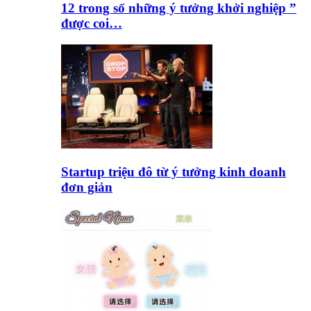
12 trong số những ý tưởng khởi nghiệp ”
được coi…
Startup triệu đô từ ý tưởng kinh doanh
đơn giản