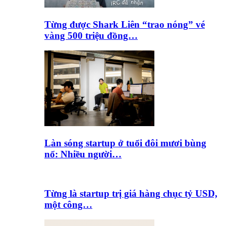
Từng được Shark Liên “trao nóng” vé
vàng 500 triệu đồng…
Làn sóng startup ở tuổi đôi mươi bùng
nổ: Nhiều người…
Từng là startup trị giá hàng chục tỷ USD,
một công…