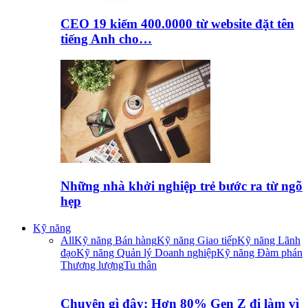
CEO 19 kiếm 400.0000 từ website đặt tên
tiếng Anh cho…
Những nhà khởi nghiệp trẻ bước ra từ ngõ
hẹp
Kỹ năng
All
Kỹ năng Bán hàng
Kỹ năng Giao tiếp
Kỹ năng Lãnh
đạo
Kỹ năng Quản lý Doanh nghiệp
Kỹ năng Đàm phán
Thương lượng
Tu thân
Chuyện gì đây: Hơn 80% Gen Z đi làm vì