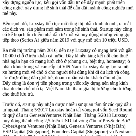
xây dựng nguồn lực, kêu gọi vốn đầu tư để đẩy mạnh phát triển
công nghệ, xây dựng hệ sinh thái để dẫn dắt ngành công nghiệp mới
mẻ này.
Bên cạnh đó, Luxstay tiếp tục mở rộng thị phần kinh doanh, ra mắt
các dịch vụ, sản phẩm mới nằm trong hệ sinh thái. Startup này cũng
có kế hoạch tìm kiếm nhà đầu tư mới và huy động những vòng gọi
tiếp theo (Series A) giữa năm 2019 với quy mô trên 10 triệu USD.
Ra mắt thị trường năm 2016, đến nay Luxstay có mạng lưới với gần
10.000 chỗ ở trên khắp cả nước. Đây là nền tảng kết nối cho thuê
nhà ngắn hạn có mạng lưới chỗ ở (chung cư, biệt thự, homestay) ở
phân khúc trung và cao cấp tại Việt Nam. Luxstay đang tạo ra một
xu hướng mới về chỗ ở cho người tiêu dùng khi đi du lịch và công
tác được đông đảo giới trẻ, doanh nhân và du khách đón nhận.
Đây cũng là đơn vị tiên phong trong việc xây dựng nền tảng kinh
doanh cho chủ nhà tại Việt Nam khi tham gia thị trường cho trường
cho thuê lưu trú.
Trước đó, startup này nhận được nhiều sự quan tâm từ các quỹ đầu
tư ngoại. Tháng 5/2017 Luxstay hoàn tất vòng gọi vốn Seed Round
từ quỹ đầu tư GenesiaVentures Nhật Bản. Tháng 5/2018 Luxstay
huy động thành công 2,5 triệu USD tại vòng đầu tư Pre-Serie A từ
CyberAgent Ventures (Nhật Bản), Genesia Ventures (Nhật Bản),
ESP Capital (Singapore), Founders Capital (Singapore) và Nextrans