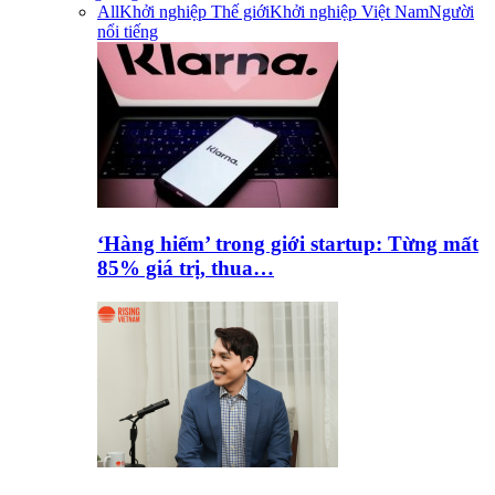
All
Khởi nghiệp Thế giới
Khởi nghiệp Việt Nam
Người
nổi tiếng
‘Hàng hiếm’ trong giới startup: Từng mất
85% giá trị, thua…