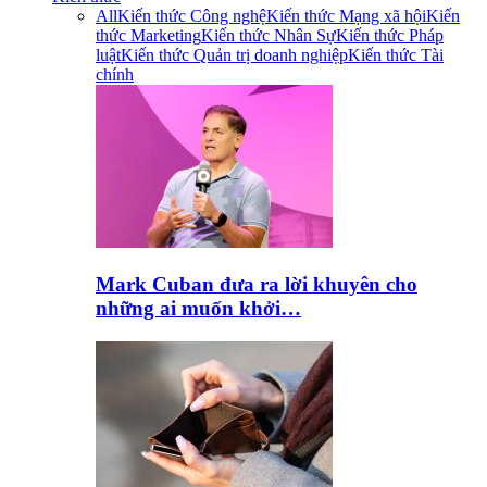
All
Kiến thức Công nghệ
Kiến thức Mạng xã hội
Kiến
thức Marketing
Kiến thức Nhân Sự
Kiến thức Pháp
luật
Kiến thức Quản trị doanh nghiệp
Kiến thức Tài
chính
Mark Cuban đưa ra lời khuyên cho
những ai muốn khởi…