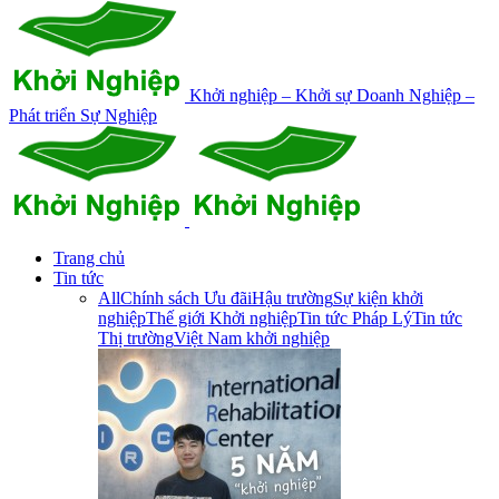
Khởi nghiệp – Khởi sự Doanh Nghiệp –
Phát triển Sự Nghiệp
Trang chủ
Tin tức
All
Chính sách Ưu đãi
Hậu trường
Sự kiện khởi
nghiệp
Thế giới Khởi nghiệp
Tin tức Pháp Lý
Tin tức
Thị trường
Việt Nam khởi nghiệp