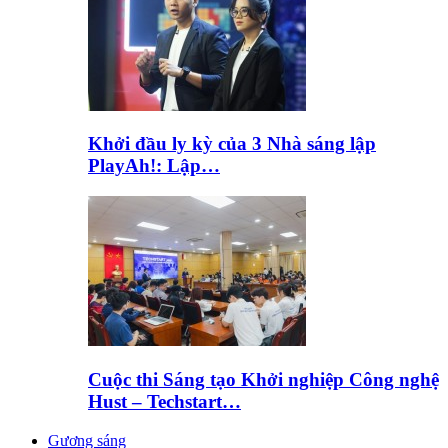
Khởi đầu ly kỳ của 3 Nhà sáng lập
PlayAh!: Lập…
Cuộc thi Sáng tạo Khởi nghiệp Công nghệ
Hust – Techstart…
Gương sáng