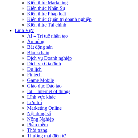
Kiến thức Marketing
Kiến thức Nhân Sự
Kiến thức Pháp luật
Kiến thức Quản trị doanh nghiệp
Kiến thức Tài chính
Lĩnh Vực
AI – Trí tuệ nhân tạo
Ăn uống
Bất động sản
Blockchain
Dịch vụ Doanh nghiệp
Dịch vụ Gia đình
Du lịch
Fintech
Game Mobile
Giáo dục Đào tạo
Iot – Internet of things
Lĩnh vực khác
Lưu trú
Marketing Online
Nội dung số
Nông Nghiệp
Phần mềm
Thời trang
Thương mại điện tử