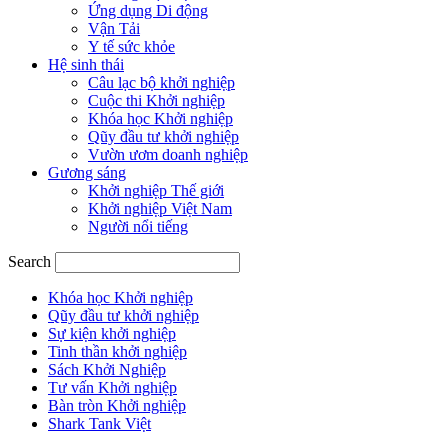
Ứng dụng Di động
Vận Tải
Y tế sức khỏe
Hệ sinh thái
Câu lạc bộ khởi nghiệp
Cuộc thi Khởi nghiệp
Khóa học Khởi nghiệp
Qũy đầu tư khởi nghiệp
Vườn ươm doanh nghiệp
Gương sáng
Khởi nghiệp Thế giới
Khởi nghiệp Việt Nam
Người nổi tiếng
Search
Khóa học Khởi nghiệp
Qũy đầu tư khởi nghiệp
Sự kiện khởi nghiệp
Tinh thần khởi nghiệp
Sách Khởi Nghiệp
Tư vấn Khởi nghiệp
Bàn tròn Khởi nghiệp
Shark Tank Việt