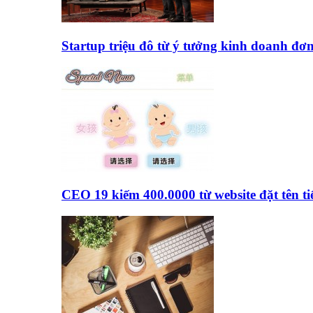
Startup triệu đô từ ý tưởng kinh doanh đơ
CEO 19 kiếm 400.0000 từ website đặt tên 