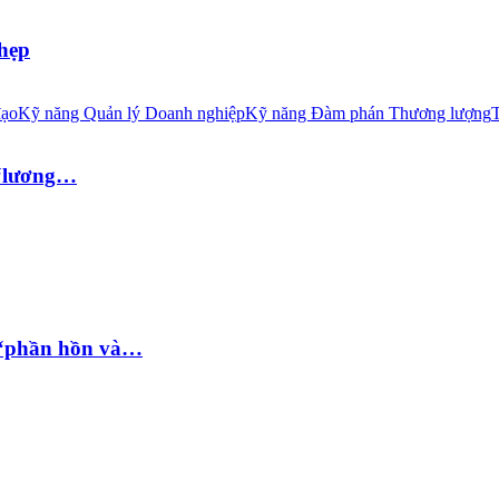
 hẹp
đạo
Kỹ năng Quản lý Doanh nghiệp
Kỹ năng Đàm phán Thương lượng
T
 “lương…
 “phần hồn và…