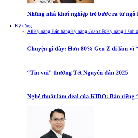
Những nhà khởi nghiệp trẻ bước ra từ ngõ
Kỹ năng
All
Kỹ năng Bán hàng
Kỹ năng Giao tiếp
Kỹ năng Lãnh 
Chuyện gì đây: Hơn 80% Gen Z đi làm vì
“Tin vui” thưởng Tết Nguyên đán 2025
Nghệ thuật làm deal của KIDO: Bán riêng