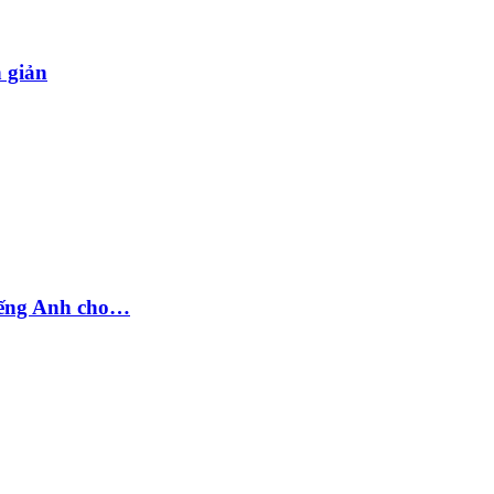
n giản
tiếng Anh cho…