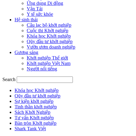
Ứng dụng Di động
Vận Tải
Y tế sức khỏe
Hệ sinh thái
Câu lạc bộ khởi nghiệp
Cuộc thi Khởi nghiệp
Khóa học Khởi nghiệp
Qũy đầu tư khởi nghiệp
Vườn ươm doanh nghiệp
Gương sáng
Khởi nghiệp Thế giới
Khởi nghiệp Việt Nam
Người nổi tiếng
Search
Khóa học Khởi nghiệp
Qũy đầu tư khởi nghiệp
Sự kiện khởi nghiệp
Tinh thần khởi nghiệp
Sách Khởi Nghiệp
Tư vấn Khởi nghiệp
Bàn tròn Khởi nghiệp
Shark Tank Việt