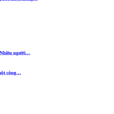
: Nhiều người…
 một công…