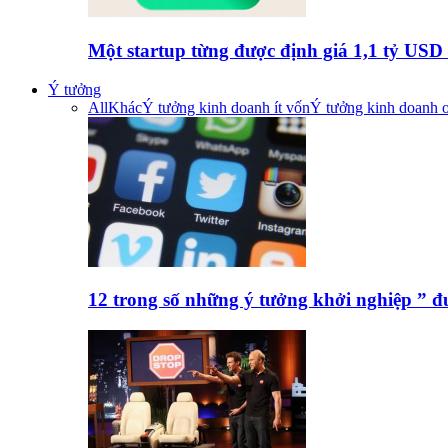
Một startup từng được định giá 1,1 tỷ US
Ý tưởng
All
Khác
Ý tưởng kinh doanh ít vốn
Ý tưởng kinh doanh o
12 trong số những ý tưởng khởi nghiệp ” 