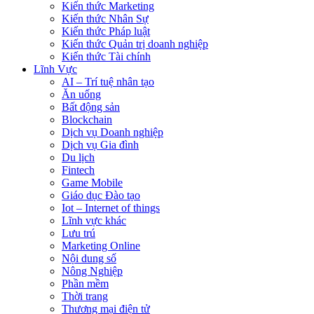
Kiến thức Marketing
Kiến thức Nhân Sự
Kiến thức Pháp luật
Kiến thức Quản trị doanh nghiệp
Kiến thức Tài chính
Lĩnh Vực
AI – Trí tuệ nhân tạo
Ăn uống
Bất động sản
Blockchain
Dịch vụ Doanh nghiệp
Dịch vụ Gia đình
Du lịch
Fintech
Game Mobile
Giáo dục Đào tạo
Iot – Internet of things
Lĩnh vực khác
Lưu trú
Marketing Online
Nội dung số
Nông Nghiệp
Phần mềm
Thời trang
Thương mại điện tử