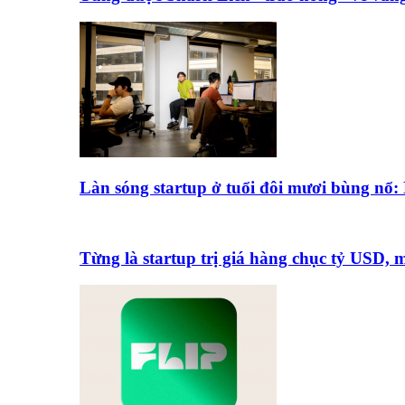
Làn sóng startup ở tuổi đôi mươi bùng nổ
Từng là startup trị giá hàng chục tỷ USD,