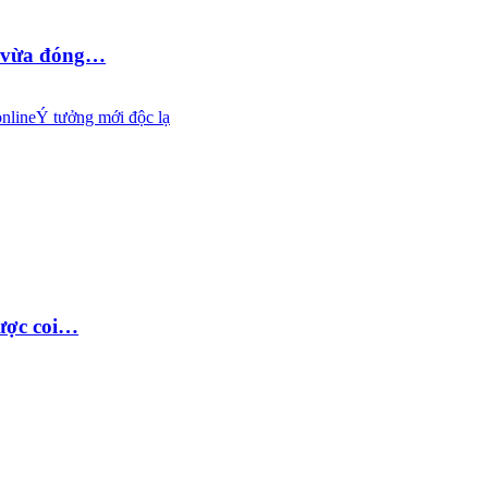
D vừa đóng…
nline
Ý tưởng mới độc lạ
được coi…