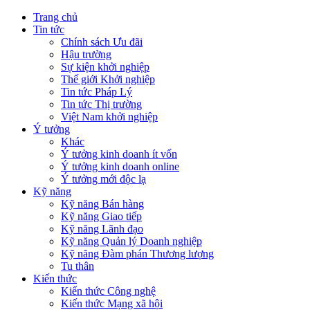
Trang chủ
Tin tức
Chính sách Ưu đãi
Hậu trường
Sự kiện khởi nghiệp
Thế giới Khởi nghiệp
Tin tức Pháp Lý
Tin tức Thị trường
Việt Nam khởi nghiệp
Ý tưởng
Khác
Ý tưởng kinh doanh ít vốn
Ý tưởng kinh doanh online
Ý tưởng mới độc lạ
Kỹ năng
Kỹ năng Bán hàng
Kỹ năng Giao tiếp
Kỹ năng Lãnh đạo
Kỹ năng Quản lý Doanh nghiệp
Kỹ năng Đàm phán Thương lượng
Tu thân
Kiến thức
Kiến thức Công nghệ
Kiến thức Mạng xã hội