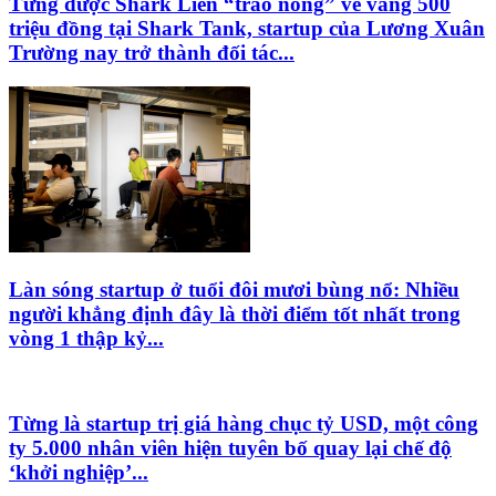
Từng được Shark Liên “trao nóng” vé vàng 500
triệu đồng tại Shark Tank, startup của Lương Xuân
Trường nay trở thành đối tác...
Làn sóng startup ở tuổi đôi mươi bùng nổ: Nhiều
người khẳng định đây là thời điểm tốt nhất trong
vòng 1 thập kỷ...
Từng là startup trị giá hàng chục tỷ USD, một công
ty 5.000 nhân viên hiện tuyên bố quay lại chế độ
‘khởi nghiệp’...