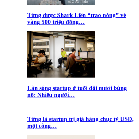
Từng được Shark Liên “trao nóng” vé
vàng 500 triệu đồng…
Làn sóng startup ở tuổi đôi mươi bùng
nổ: Nhiều người…
Từng là startup trị giá hàng chục tỷ USD,
một công…