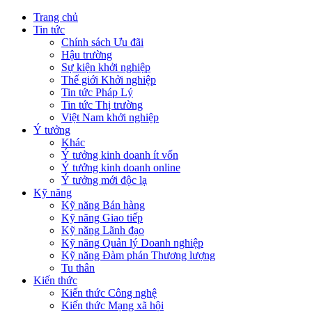
Trang chủ
Tin tức
Chính sách Ưu đãi
Hậu trường
Sự kiện khởi nghiệp
Thế giới Khởi nghiệp
Tin tức Pháp Lý
Tin tức Thị trường
Việt Nam khởi nghiệp
Ý tưởng
Khác
Ý tưởng kinh doanh ít vốn
Ý tưởng kinh doanh online
Ý tưởng mới độc lạ
Kỹ năng
Kỹ năng Bán hàng
Kỹ năng Giao tiếp
Kỹ năng Lãnh đạo
Kỹ năng Quản lý Doanh nghiệp
Kỹ năng Đàm phán Thương lượng
Tu thân
Kiến thức
Kiến thức Công nghệ
Kiến thức Mạng xã hội