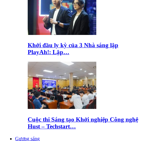
Khởi đầu ly kỳ của 3 Nhà sáng lập
PlayAh!: Lập…
Cuộc thi Sáng tạo Khởi nghiệp Công nghệ
Hust – Techstart…
Gương sáng