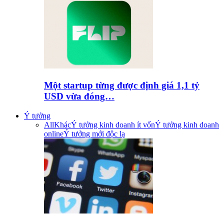
Một startup từng được định giá 1,1 tỷ
USD vừa đóng…
Ý tưởng
All
Khác
Ý tưởng kinh doanh ít vốn
Ý tưởng kinh doanh
online
Ý tưởng mới độc lạ