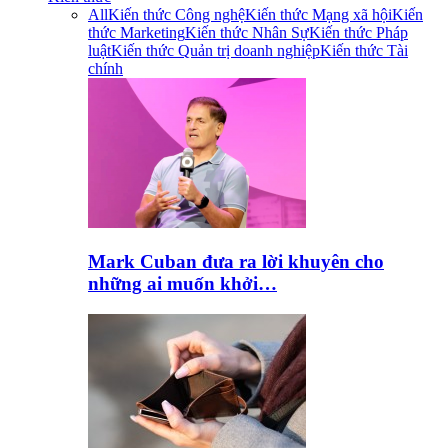
All
Kiến thức Công nghệ
Kiến thức Mạng xã hội
Kiến
thức Marketing
Kiến thức Nhân Sự
Kiến thức Pháp
luật
Kiến thức Quản trị doanh nghiệp
Kiến thức Tài
chính
Mark Cuban đưa ra lời khuyên cho
những ai muốn khởi…