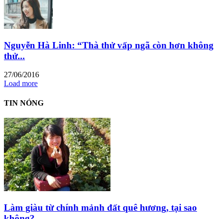
Nguyễn Hà Linh: “Thà thử vấp ngã còn hơn không
thử...
27/06/2016
Load more
TIN NÓNG
Làm giàu từ chính mảnh đất quê hương, tại sao
không?