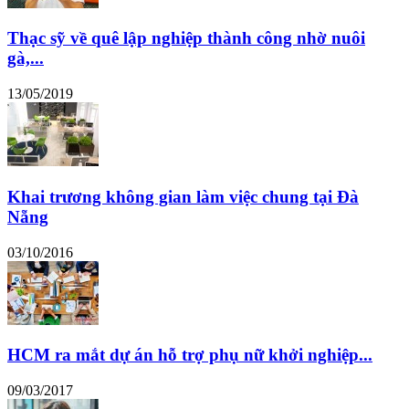
Thạc sỹ về quê lập nghiệp thành công nhờ nuôi
gà,...
13/05/2019
Khai trương không gian làm việc chung tại Đà
Nẵng
03/10/2016
HCM ra mắt dự án hỗ trợ phụ nữ khởi nghiệp...
09/03/2017