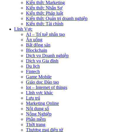
Kiến thức Marketing
Kiến thức Nhân Sự
Kiến thức Pháp luật
Kiến thức Quản trị doanh nghiệp
Kiến thức Tài chính
Lĩnh Vực
AI – Trí tuệ nhân tạo
Ăn uống
Bất động sản
Blockchain
Dịch vụ Doanh nghiệp
Dịch vụ Gia đình
Du lịch
Fintech
Game Mobile
Giáo dục Đào tạo
Iot – Internet of things
Lĩnh vực khác
Lưu trú
Marketing Online
Nội dung số
Nông Nghiệp
Phần mềm
Thời trang
Thương mại điện tử