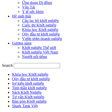
Ứng dụng Di động
Vận Tải
Y tế sức khỏe
Hệ sinh thái
Câu lạc bộ khởi nghiệp
Cuộc thi Khởi nghiệp
Khóa học Khởi nghiệp
Qũy đầu tư khởi nghiệp
Vườn ươm doanh nghiệp
Gương sáng
Khởi nghiệp Thế giới
Khởi nghiệp Việt Nam
Người nổi tiếng
Search
Khóa học Khởi nghiệp
Qũy đầu tư khởi nghiệp
Sự kiện khởi nghiệp
Tinh thần khởi nghiệp
Sách Khởi Nghiệp
Tư vấn Khởi nghiệp
Bàn tròn Khởi nghiệp
Shark Tank Việt