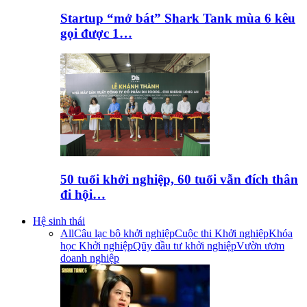
Startup “mở bát” Shark Tank mùa 6 kêu
gọi được 1…
50 tuổi khởi nghiệp, 60 tuổi vẫn đích thân
đi hội…
Hệ sinh thái
All
Câu lạc bộ khởi nghiệp
Cuộc thi Khởi nghiệp
Khóa
học Khởi nghiệp
Qũy đầu tư khởi nghiệp
Vườn ươm
doanh nghiệp