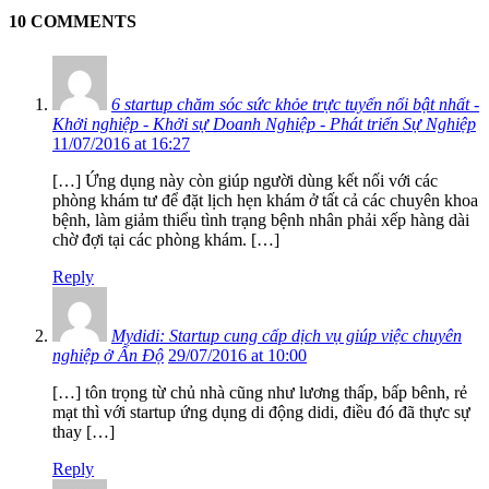
10 COMMENTS
6 startup chăm sóc sức khỏe trực tuyến nổi bật nhất -
Khởi nghiệp - Khởi sự Doanh Nghiệp - Phát triển Sự Nghiệp
11/07/2016 at 16:27
[…] Ứng dụng này còn giúp người dùng kết nối với các
phòng khám tư để đặt lịch hẹn khám ở tất cả các chuyên khoa
bệnh, làm giảm thiểu tình trạng bệnh nhân phải xếp hàng dài
chờ đợi tại các phòng khám. […]
Reply
Mydidi: Startup cung cấp dịch vụ giúp việc chuyên
nghiệp ở Ấn Độ
29/07/2016 at 10:00
[…] tôn trọng từ chủ nhà cũng như lương thấp, bấp bênh, rẻ
mạt thì với startup ứng dụng di động didi, điều đó đã thực sự
thay […]
Reply