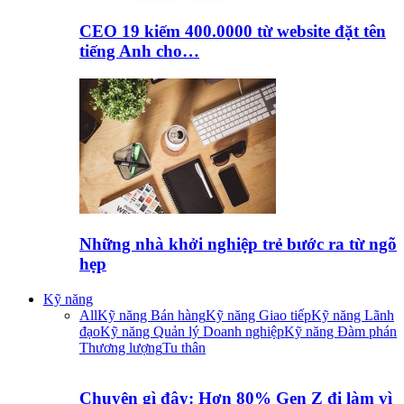
CEO 19 kiếm 400.0000 từ website đặt tên
tiếng Anh cho…
Những nhà khởi nghiệp trẻ bước ra từ ngõ
hẹp
Kỹ năng
All
Kỹ năng Bán hàng
Kỹ năng Giao tiếp
Kỹ năng Lãnh
đạo
Kỹ năng Quản lý Doanh nghiệp
Kỹ năng Đàm phán
Thương lượng
Tu thân
Chuyện gì đây: Hơn 80% Gen Z đi làm vì