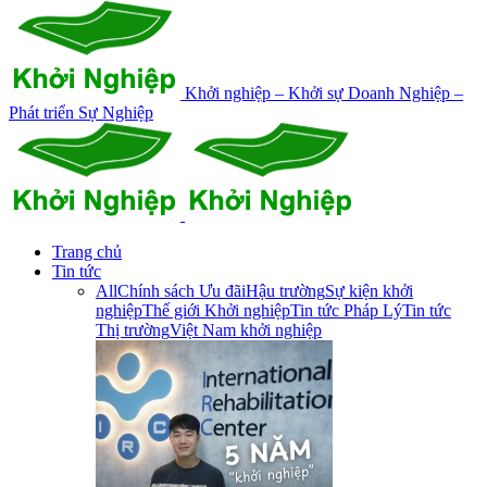
Khởi nghiệp – Khởi sự Doanh Nghiệp –
Phát triển Sự Nghiệp
Trang chủ
Tin tức
All
Chính sách Ưu đãi
Hậu trường
Sự kiện khởi
nghiệp
Thế giới Khởi nghiệp
Tin tức Pháp Lý
Tin tức
Thị trường
Việt Nam khởi nghiệp