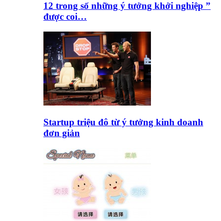
12 trong số những ý tưởng khởi nghiệp ”
được coi…
Startup triệu đô từ ý tưởng kinh doanh
đơn giản