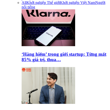
All
Khởi nghiệp Thế giới
Khởi nghiệp Việt Nam
Người
nổi tiếng
‘Hàng hiếm’ trong giới startup: Từng mất
85% giá trị, thua…