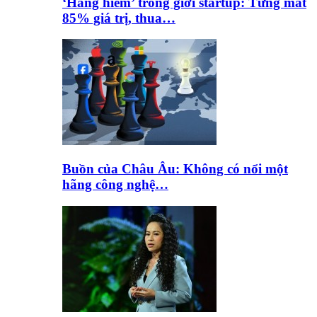
‘Hàng hiếm’ trong giới startup: Từng mất
85% giá trị, thua…
Buồn của Châu Âu: Không có nổi một
hãng công nghệ…